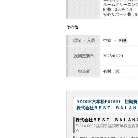
ルームクリーニング代
町費：250円 / 月
安心サポート費：880
その他
現況 ・ 入居
空室 ・ 相談
次回更新日
2025/01/29
担当者
有村 崇
ADORE六本松PROUD 初
株式会社ＢＥＳＴ ＢＡＬＡ
株式会社ＢＥＳＴ ＢＡＬＡ
〒814-0002福岡県福岡市早良区
０