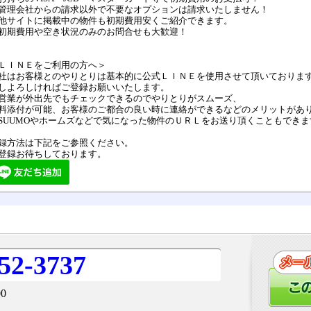
管理会社からの請求以外で不要なオプションは請求いたしません！
他サイトに掲載中の物件も初期費用安くご紹介できます。
初期費用や空き状況のみのお問合せも大歓迎！
ＬＩＮＥをご利用の方へ＞
社はお客様とのやりとりは基本的に公式ＬＩＮＥを使用させて頂いておりま
しよろしければご登録お願いいたします。
営業が外出先でもチェックできるのでやりとりがスムーズ、
料添付が可能、お客様のご都合の良い時に連絡ができるなどのメリットがあ
SUUMOやホームズなどで気になった物件のＵＲＬをお送り頂くこともできま
録方法は下記をご参照ください。
登録お待ちしております。
52-3737
0