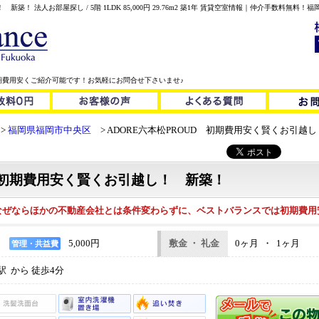
新築！ 法人お部屋探し / 5階 1LDK 85,000円 29.76m2 築1年 賃貸空室情報｜仲介手数料
期費用安くご紹介可能です！お気軽にお問合せ下さいませ♪
福岡県福岡市中央区
ADORE六本松PROUD 初期費用安く賢くお引越
D 初期費用安く賢くお引越し！ 新築！
なぜならほかの不動産会社とは条件変わらずに、ベストバランスでは初期費用
5,000円
敷金 ・ 礼金
0ヶ月 ・ 1ヶ月
管理・共益費
 から 徒歩4分