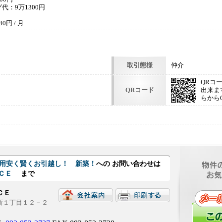
：9万1300円
円 / 月
取引態様
仲介
QRコ
QRコード
出来ま
らから
期費用安く賢くお引越し！ 新築！
への お問い合わせは
ＮＣＥ
まで
ＮＣＥ
西新１丁目１２－２