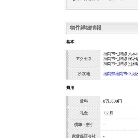
物件詳細情報
基本
福岡市七隈線 六本松
アクセス
福岡市七隈線 桜坂駅
福岡市七隈線 別府駅
所在地
福岡県福岡市中央区六
費用
賃料
8万5000円
礼金
1ヶ月
償却・敷引
-
家賃保証会社
-