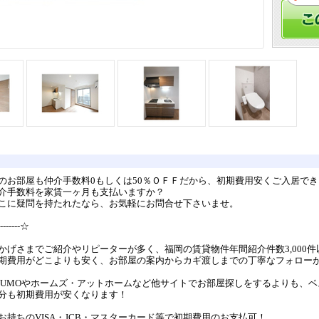
のお部屋も仲介手数料0もしくは50％ＯＦＦだから、初期費用安くご入居でき
介手数料を家賃一ヶ月も支払いますか？
こに疑問を持たれたなら、お気軽にお問合せ下さいませ。
--------☆
かげさまでご紹介やリピーターが多く、福岡の賃貸物件年間紹介件数3,000件
期費用がどこよりも安く、お部屋の案内からカギ渡しまでの丁寧なフォロー
UUMOやホームズ・アットホームなど他サイトでお部屋探しをするよりも、
分も初期費用が安くなります！
お持ちのVISA・JCB・マスターカード等で初期費用のお支払可！