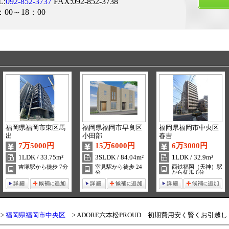
L:
092-852-3737
FAX:092-852-3738
：00～18：00
福岡県福岡市東区馬
福岡県福岡市早良区
福岡県福岡市中央区
出
小田部
春吉
7万5000円
15万6000円
6万3000円
1LDK / 33.75m²
3SLDK / 84.04m²
1LDK / 32.9m²
吉塚駅から徒歩 7分
室見駅から徒歩 24
西鉄福岡（天神）駅
分
から徒歩 6分
福岡県福岡市中央区
ADORE六本松PROUD 初期費用安く賢くお引越