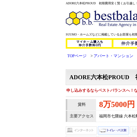
ADORE六本松PROUD 初期費用安く賢くお引越し！ 
SUUMO・ホームズなどに掲載しているお部屋も初
TOPページ
アパート・マンション
ADORE六本松PROU
申し込みするならベストバランスへ！
8万5000円
賃料
主要アクセス
福岡市七隈線 六本松駅