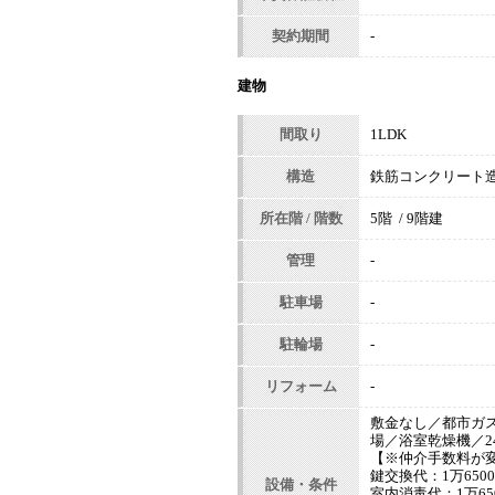
契約期間
-
建物
間取り
1LDK
構造
鉄筋コンクリート
所在階 / 階数
5階 / 9階建
管理
-
駐車場
-
駐輪場
-
リフォーム
-
敷金なし／都市ガ
場／浴室乾燥機／2
【※仲介手数料が
鍵交換代：1万650
設備・条件
室内消毒代：1万65