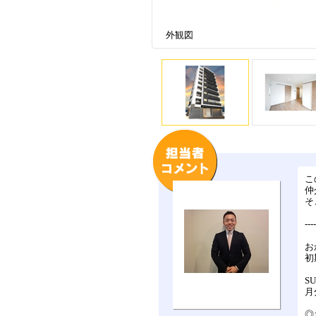
外観図
こ
仲
そ
---
お
初
S
月
◎