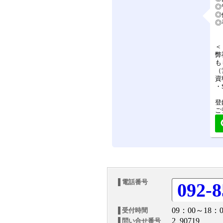
◎
◎
◎
＜
弊
も
（
資
・
登
ご
電話番号
092-8
09：00～18：0
受付時間
2_90719
問い合せ番号