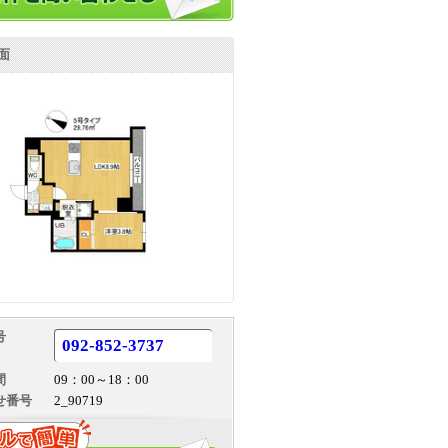
面
号
092-852-3737
間
09：00～18：00
せ番号
2_90719