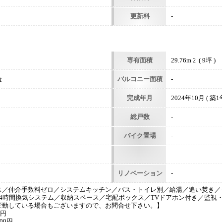
更新料
-
専有面積
29.76m
( 9坪 )
2
造
バルコニー面積
-
完成年月
2024年10月 ( 築1年
総戸数
-
バイク置場
-
リノベーション
-
ス／仲介手数料ゼロ／システムキッチン／バス・トイレ別／給湯／追い焚き／
4時間換気システム／収納スペース／宅配ボックス／TVドアホン付き／監視
変動している場合もございますので、お問合せ下さい。】
0円
00円