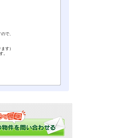
すので、
ります）
す。