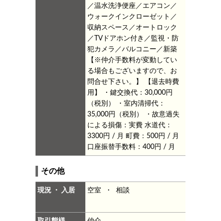
／温水洗浄便座／エアコン／
ウォークインクローゼット／
収納スペース／オートロック
／TVドアホン付き／監視・防
犯カメラ／バルコニー／新築
【※仲介手数料が変動してい
る場合もございますので、お
問合せ下さい。】
【退去時費
用】
・鍵交換代：30,000円
（税別）
・室内清掃代：
35,000円（税別）
・故意過失
による損傷：実費
水道代：
3300円 / 月
町費：500円 / 月
口座振替手数料：400円 / 月
その他
現況 ・ 入居
空室 ・ 相談
取引態様
仲介