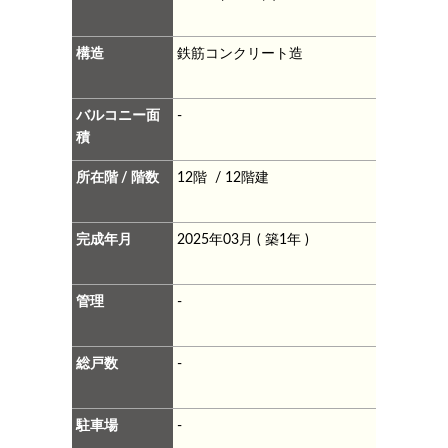
構造
鉄筋コンクリート造
バルコニー面
-
積
所在階 / 階数
12階 / 12階建
完成年月
2025年03月 ( 築1年 )
管理
-
総戸数
-
駐車場
-