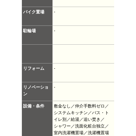
バイク置場
-
駐輪場
-
リフォーム
-
リノベーショ
-
ン
設備・条件
敷金なし／仲介手数料ゼロ／
システムキッチン／バス・ト
イレ別／給湯／追い焚き／
シャワー／洗面化粧台独立／
室内洗濯機置場／洗濯機置場