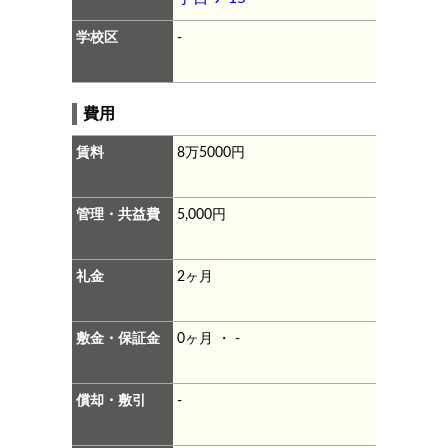
学校区
-
費用
賃料
8万5000円
管理・共益費
5,000円
礼金
2ヶ月
敷金・保証金
0ヶ月 ・ -
償却・敷引
-