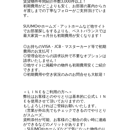
賃貸物件年間紹介件数3,000件以上！
初期費用がどこよりも安く、お部屋の案内からカ
ギ渡しまでの丁寧なフォローがご支持頂けていま
す。
SUUMOやホームズ・アットホームなど他サイト
でお部屋探しをするよりも、ベストバランスでは
最大家賃一ヵ月分も初期費用が安くなります！
◎お持ちのVISA・JCB・マスターカード等で初期
費用のお支払可！
◎管理会社からの請求以外で不要なオプションは
請求いたしません！
◎他サイトに掲載中の物件も初期費用安くご紹介
できます。
◎初期費用や空き状況のみのお問合せも大歓迎！
＜ＬＩＮＥをご利用の方へ＞
弊社はお客様とのやりとりは基本的に公式ＬＩＮ
Ｅを使用させて頂いておりますので、
もしよろしければご登録お願いいたします。
（営業が外出先でもチェックできるのでやりとり
がスムーズ、
資料添付が可能、お客様のご都合の良い時に連絡
ができるなどのメリットがあります）
・SUUMOやホームズなどで気になった物件のＵ