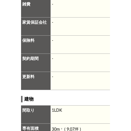
雑費
-
家賃保証会社
-
保険料
-
契約期間
-
更新料
-
建物
間取り
1LDK
専有面積
30m
( 9.07坪 )
2