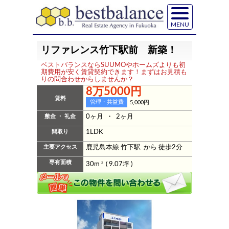
MENU
リファレンス竹下駅前 新築！
ベストバランスならSUUMOやホームズよりも初
期費用が安く賃貸契約できます！まずはお見積も
りの問合わせからしませんか？
8万5000円
賃料
管理・共益費
5,000円
敷金 ・ 礼金
0ヶ月 ・ 2ヶ月
間取り
1LDK
主要アクセス
鹿児島本線 竹下駅 から 徒歩2分
専有面積
30m
2
( 9.07坪 )