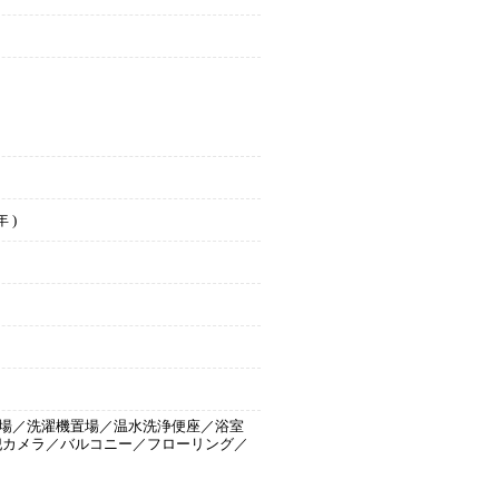
 )
場／洗濯機置場／温水洗浄便座／浴室
犯カメラ／バルコニー／フローリング／