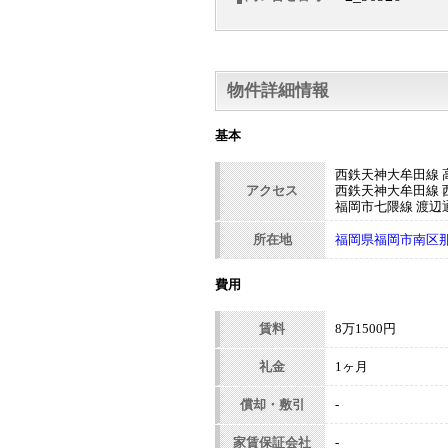
物件詳細情報
基本
西鉄天神大牟田線 高
アクセス
西鉄天神大牟田線 西
福岡市七隈線 渡辺通
所在地
福岡県福岡市南区那の
費用
賃料
8万1500円
礼金
1ヶ月
償却・敷引
-
家賃保証会社
-