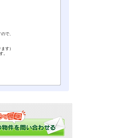
すので、
ります）
す。