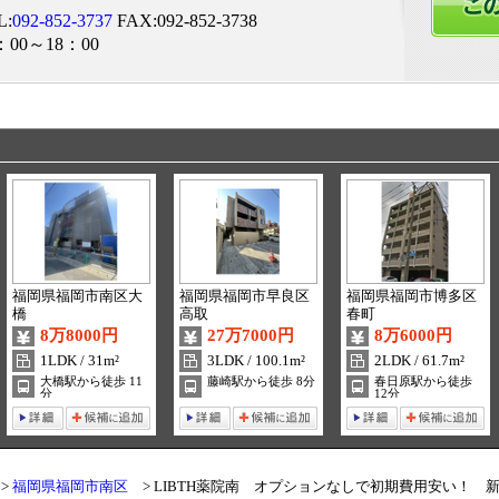
L:
092-852-3737
FAX:092-852-3738
：00～18：00
福岡県福岡市南区大
福岡県福岡市早良区
福岡県福岡市博多区
橋
高取
春町
8万8000円
27万7000円
8万6000円
1LDK / 31m²
3LDK / 100.1m²
2LDK / 61.7m²
大橋駅から徒歩 11
藤崎駅から徒歩 8分
春日原駅から徒歩
分
12分
福岡県福岡市南区
LIBTH薬院南 オプションなしで初期費用安い！ 