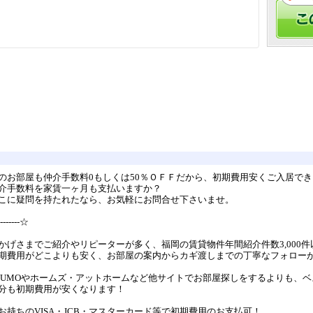
のお部屋も仲介手数料0もしくは50％ＯＦＦだから、初期費用安くご入居でき
介手数料を家賃一ヶ月も支払いますか？
こに疑問を持たれたなら、お気軽にお問合せ下さいませ。
--------☆
かげさまでご紹介やリピーターが多く、福岡の賃貸物件年間紹介件数3,000件
期費用がどこよりも安く、お部屋の案内からカギ渡しまでの丁寧なフォロー
UUMOやホームズ・アットホームなど他サイトでお部屋探しをするよりも、
分も初期費用が安くなります！
お持ちのVISA・JCB・マスターカード等で初期費用のお支払可！