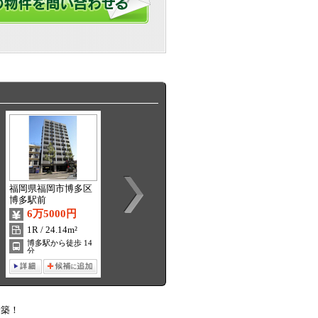
福岡県福岡市博多区
福岡県福岡市東区千
福岡県福岡市東区馬
博多駅前
早
出
6万5000円
6万9000円
7万2000円
1R / 24.14m²
1LDK / 30.6m²
1DK / 28.72m²
博多駅から徒歩 14
西鉄千早駅から徒歩
馬出九大病院前駅か
分
5分
ら徒歩 5分
新築！