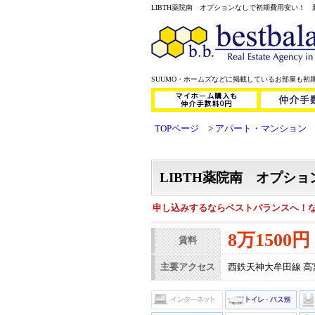
LIBTH薬院南 オプションなしで初期費用安い！ 新築
SUUMO・ホームズなどに掲載しているお部屋も初
TOPページ
アパート・マンション
LIBTH薬院南 オプシ
申し込みするならベストバランスへ！
8万1500円
賃料
主要アクセス
西鉄天神大牟田線 高宮