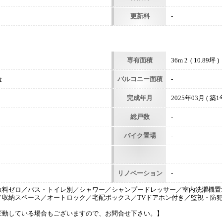
更新料
-
専有面積
36m
( 10.89坪 )
2
造
バルコニー面積
-
完成年月
2025年03月 ( 築1年
総戸数
-
バイク置場
-
リノベーション
-
数料ゼロ／バス・トイレ別／シャワー／シャンプードレッサー／室内洗濯機置
／収納スペース／オートロック／宅配ボックス／TVドアホン付き／監視・防
変動している場合もございますので、お問合せ下さい。】