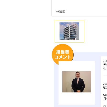
外観図
こ
仲
そ
---
お
初
S
月
◎