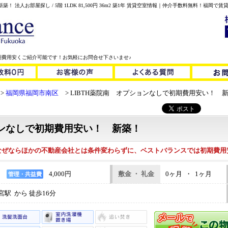
！ 法人お部屋探し / 5階 1LDK 81,500円 36m2 築1年 賃貸空室情報｜仲介手数料無料！福
期費用安くご紹介可能です！お気軽にお問合せ下さいませ♪
福岡県福岡市南区
LIBTH薬院南 オプションなしで初期費用安い！ 
ョンなしで初期費用安い！ 新築！
なぜならほかの不動産会社とは条件変わらずに、ベストバランスでは初期費用
4,000円
敷金 ・ 礼金
0ヶ月 ・ 1ヶ月
管理・共益費
駅 から 徒歩16分