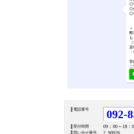
◎
◎
◎
＜
弊
も
（
資
・
登
ご
電話番号
092-8
09：00～18：0
受付時間
2_90926
問い合せ番号