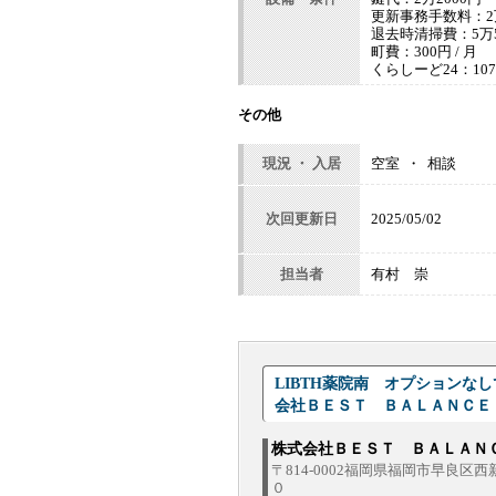
更新事務手数料：2万
退去時清掃費：5万5
町費：300円 / 月
くらしーど24：1078
その他
現況 ・ 入居
空室 ・ 相談
次回更新日
2025/05/02
担当者
有村 崇
LIBTH薬院南 オプションな
会社ＢＥＳＴ ＢＡＬＡＮＣ
株式会社ＢＥＳＴ ＢＡＬＡ
〒814-0002福岡県福岡市早良区
０