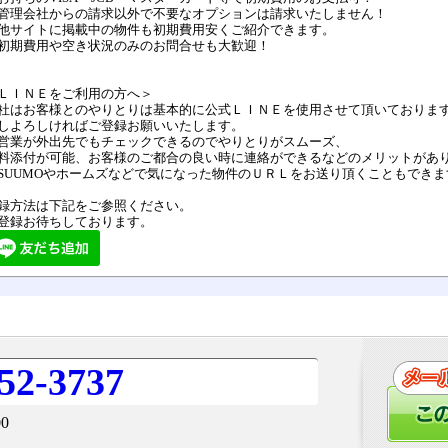
管理会社からの請求以外で不要なオプションは請求いたしません！
他サイトに掲載中の物件も初期費用安くご紹介できます。
初期費用や空き状況のみのお問合せも大歓迎！
ＬＩＮＥをご利用の方へ＞
社はお客様とのやりとりは基本的に公式ＬＩＮＥを使用させて頂いておりま
しよろしければご登録お願いいたします。
営業が外出先でもチェックできるのでやりとりがスムーズ、
料添付が可能、お客様のご都合の良い時に連絡ができるなどのメリットがあ
SUUMOやホームズなどで気になった物件のＵＲＬをお送り頂くこともできま
録方法は下記をご参照ください。
登録お待ちしております。
52-3737
0