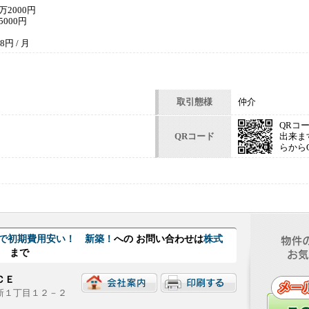
2000円
000円
円 / 月
取引態様
仲介
QRコ
QRコード
出来ま
らから
しで初期費用安い！ 新築！
への お問い合わせは
株式
Ｅ
まで
ＮＣＥ
西新１丁目１２－２