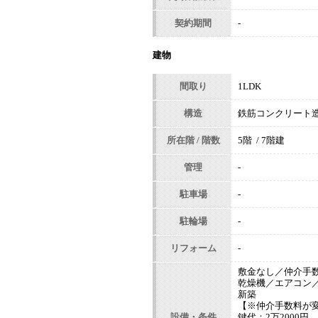
契約期間
-
建物
間取り
1LDK
構造
鉄筋コンクリート
所在階 / 階数
5階 / 7階建
管理
-
駐車場
-
駐輪場
-
リフォーム
-
敷金なし／仲介手
乾燥機／エアコン
新築
【※仲介手数料が
設備・条件
鍵代：2万2000円