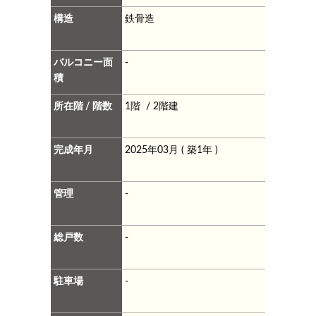
構造
鉄骨造
バルコニー面
-
積
所在階 / 階数
1階 / 2階建
完成年月
2025年03月 ( 築1年 )
管理
-
総戸数
-
駐車場
-