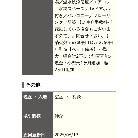
場／温水洗浄便座／エアコン
／収納スペース／TVドアホン
付き／バルコニー／フローリ
ング／新築
【※仲介手数料が
変動している場合もございま
すので、お問合せ下さい。】
消火剤：6930円
TLC：2750円
/ 月
※【ペット備考】
小型
犬・猫合計2匹まで飼育可能♪
敷金：小型犬1ケ月追加・猫
2ヶ月追加
その他
現況 ・ 入居
空室 ・ 相談
取引態様
仲介
次回更新日
2025/06/19