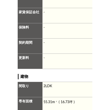
家賃保証会社
-
保険料
-
契約期間
-
更新料
-
建物
間取り
2LDK
専有面積
55.31m
( 16.73坪 )
2