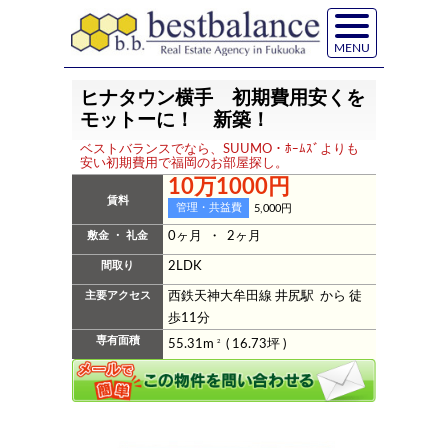
MENU
ヒナタウン横手 初期費用安くを
モットーに！ 新築！
ベストバランスでなら、SUUMO・ﾎｰﾑｽﾞよりも
安い初期費用で福岡のお部屋探し。
10万1000円
賃料
管理・共益費
5,000円
敷金 ・ 礼金
0ヶ月 ・ 2ヶ月
間取り
2LDK
主要アクセス
西鉄天神大牟田線 井尻駅 から 徒
歩11分
専有面積
55.31m
2
( 16.73坪 )