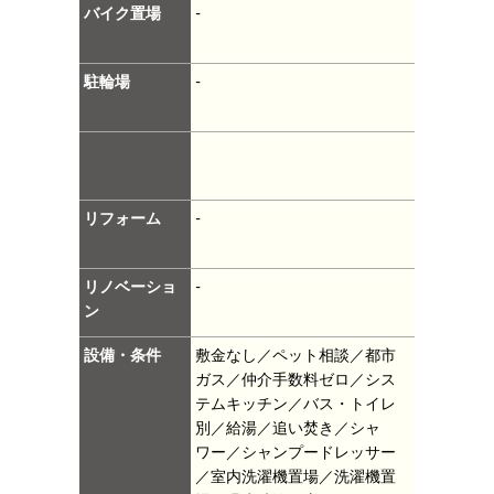
バイク置場
-
駐輪場
-
リフォーム
-
リノベーショ
-
ン
設備・条件
敷金なし／ペット相談／都市
ガス／仲介手数料ゼロ／シス
テムキッチン／バス・トイレ
別／給湯／追い焚き／シャ
ワー／シャンプードレッサー
／室内洗濯機置場／洗濯機置