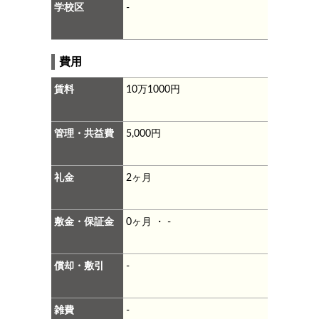
学校区
-
費用
賃料
10万1000円
管理・共益費
5,000円
礼金
2ヶ月
敷金・保証金
0ヶ月 ・ -
償却・敷引
-
雑費
-