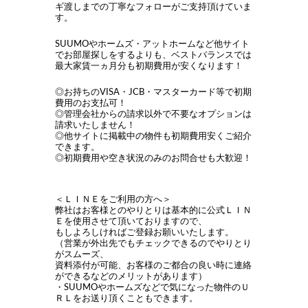
ギ渡しまでの丁寧なフォローがご支持頂けていま
す。
SUUMOやホームズ・アットホームなど他サイト
でお部屋探しをするよりも、ベストバランスでは
最大家賃一ヵ月分も初期費用が安くなります！
◎お持ちのVISA・JCB・マスターカード等で初期
費用のお支払可！
◎管理会社からの請求以外で不要なオプションは
請求いたしません！
◎他サイトに掲載中の物件も初期費用安くご紹介
できます。
◎初期費用や空き状況のみのお問合せも大歓迎！
＜ＬＩＮＥをご利用の方へ＞
弊社はお客様とのやりとりは基本的に公式ＬＩＮ
Ｅを使用させて頂いておりますので、
もしよろしければご登録お願いいたします。
（営業が外出先でもチェックできるのでやりとり
がスムーズ、
資料添付が可能、お客様のご都合の良い時に連絡
ができるなどのメリットがあります）
・SUUMOやホームズなどで気になった物件のＵ
ＲＬをお送り頂くこともできます。