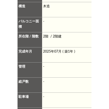
構造
木造
バルコニー面
-
積
所在階 / 階数
2階 / 2階建
完成年月
2025年07月 ( 築1年 )
管理
-
総戸数
-
駐車場
-