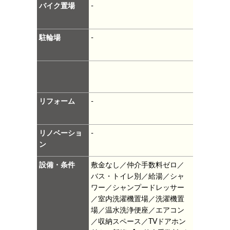
バイク置場
-
駐輪場
-
リフォーム
-
リノベーショ
-
ン
設備・条件
敷金なし／仲介手数料ゼロ／
バス・トイレ別／給湯／シャ
ワー／シャンプードレッサー
／室内洗濯機置場／洗濯機置
場／温水洗浄便座／エアコン
／収納スペース／TVドアホン