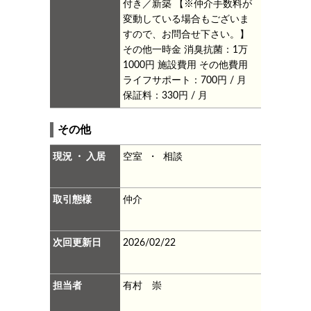
付き／新築
【※仲介手数料が
変動している場合もございま
すので、お問合せ下さい。】
その他一時金 消臭抗菌：1万
1000円
施設費用
その他費用
ライフサポート：700円 / 月
保証料：330円 / 月
その他
現況 ・ 入居
空室 ・ 相談
取引態様
仲介
次回更新日
2026/02/22
担当者
有村 崇