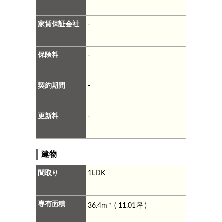
家賃保証会社
-
保険料
-
契約期間
-
更新料
-
建物
間取り
1LDK
専有面積
36.4m
( 11.01坪 )
2