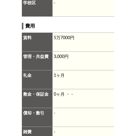
学校区
-
費用
賃料
5万7000円
管理・共益費
3,000円
礼金
1ヶ月
敷金・保証金
0ヶ月 ・ -
償却・敷引
-
雑費
-