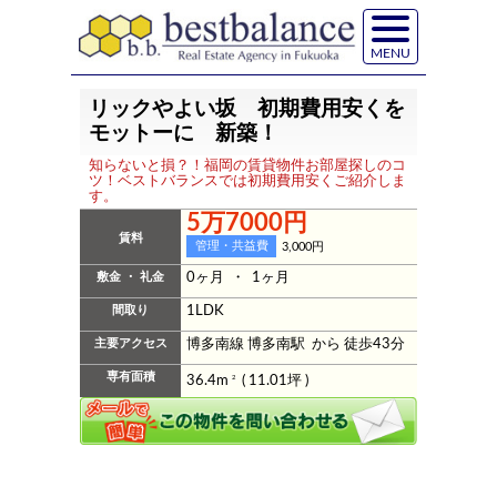
MENU
リックやよい坂 初期費用安くを
モットーに 新築！
知らないと損？！福岡の賃貸物件お部屋探しのコ
ツ！ベストバランスでは初期費用安くご紹介しま
す。
5万7000円
賃料
管理・共益費
3,000円
敷金 ・ 礼金
0ヶ月 ・ 1ヶ月
間取り
1LDK
主要アクセス
博多南線 博多南駅 から 徒歩43分
専有面積
36.4m
2
( 11.01坪 )