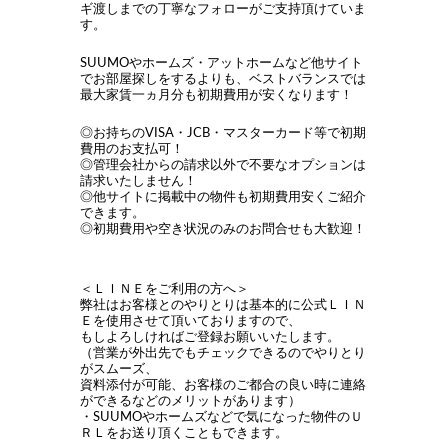
ギ渡しまでの丁寧なフォローがご支持頂けていま
す。
SUUMOやホームズ・アットホームなど他サイト
でお部屋探しをするよりも、ベストバランスでは
最大家賃一ヵ月分も初期費用が安くなります！
◎お持ちのVISA・JCB・マスターカード等で初期
費用のお支払可！
◎管理会社からの請求以外で不要なオプションは
請求いたしません！
◎他サイトに掲載中の物件も初期費用安くご紹介
できます。
◎初期費用や空き状況のみのお問合せも大歓迎！
＜ＬＩＮＥをご利用の方へ＞
弊社はお客様とのやりとりは基本的に公式ＬＩＮ
Ｅを使用させて頂いておりますので、
もしよろしければご登録お願いいたします。
（営業が外出先でもチェックできるのでやりとり
がスムーズ、
資料添付が可能、お客様のご都合の良い時に連絡
ができるなどのメリットがあります）
・SUUMOやホームズなどで気になった物件のＵ
ＲＬをお送り頂くこともできます。