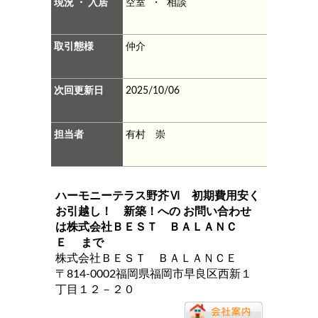
現況 ・ 入居
空室 ・ 相談
取引態様
仲介
次回更新日
2025/10/06
担当者
有村 崇
ハーモニーテラス野芥Ⅵ 初期費用安く
お引越し！ 新築！
への お問い合わせ
は
株式会社ＢＥＳＴ ＢＡＬＡＮＣ
Ｅ
まで
株式会社ＢＥＳＴ ＢＡＬＡＮＣＥ
〒814-0002福岡県福岡市早良区西新１
丁目１２－２０