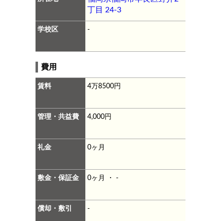
丁目 24-3
学校区
-
費用
賃料
4万8500円
管理・共益費
4,000円
礼金
0ヶ月
敷金・保証金
0ヶ月 ・ -
償却・敷引
-