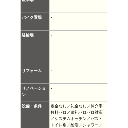
バイク置場
-
駐輪場
-
リフォーム
-
リノベーショ
-
ン
設備・条件
敷金なし／礼金なし／仲介手
数料ゼロ／敷礼ゼロゼロ対応
／システムキッチン／バス・
トイレ別／給湯／シャワー／