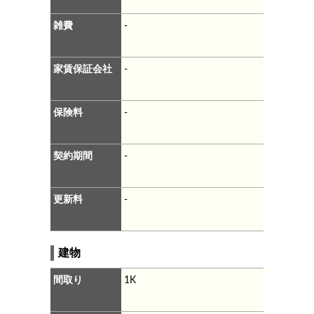
雑費
-
家賃保証会社
-
保険料
-
契約期間
-
更新料
-
建物
間取り
1K