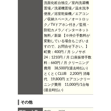
洗面化粧台独立／室内洗濯機
置場／洗濯機置場／温水洗浄
便座／浴室乾燥機／エアコン
／収納スペース／オートロッ
ク／TVドアホン付き／監視・
防犯カメラ／インターネット
無料／新築
【※仲介手数料が
変動している場合もございま
すので、お問合せ下さい。】
町費：400円 / 月
シノサポ
24：1210円 / 月
口座振替手数
料：660円 / 月
クリーニング
費用 38,500円(退去時払い)
とくとくCLUB 2,200円
消毒
代 19,800円
エアコンクリー
ニング費用 11,000円/1台毎
(退去時払い)
その他