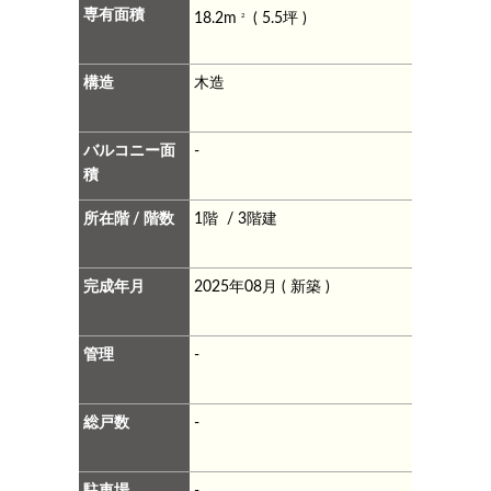
専有面積
18.2m
( 5.5坪 )
2
構造
木造
バルコニー面
-
積
所在階 / 階数
1階 / 3階建
完成年月
2025年08月 ( 新築 )
管理
-
総戸数
-
駐車場
-