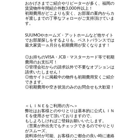
おかげさまでご紹介やリピーターが多く、福岡の
賃貸物件年間紹介件数3,000件以上！
初期費用がどこよりも安く、お部屋の案内からカ
ギ渡しまでの丁寧なフォローがご支持頂けていま
す。
SUUMOやホームズ・アットホームなど他サイト
でお部屋探しをするよりも、ベストバランスでは
最大家賃一ヵ月分も初期費用が安くなります！
◎お持ちのVISA・JCB・マスターカード等で初期
費用のお支払可！
◎管理会社からの請求以外で不要なオプションは
請求いたしません！
◎他サイトに掲載中の物件も初期費用安くご紹介
できます。
◎初期費用や空き状況のみのお問合せも大歓迎！
＜ＬＩＮＥをご利用の方へ＞
弊社はお客様とのやりとりは基本的に公式ＬＩＮ
Ｅを使用させて頂いておりますので、
もしよろしければご登録お願いいたします。
（営業が外出先でもチェックできるのでやりとり
がスムーズ、
資料添付が可能、お客様のご都合の良い時に連絡