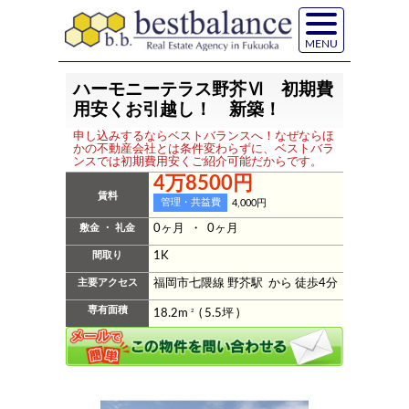
MENU
ハーモニーテラス野芥Ⅵ 初期費
用安くお引越し！ 新築！
申し込みするならベストバランスへ！なぜならほ
かの不動産会社とは条件変わらずに、ベストバラ
ンスでは初期費用安くご紹介可能だからです。
4万8500円
賃料
管理・共益費
4,000円
敷金 ・ 礼金
0ヶ月 ・ 0ヶ月
間取り
1K
主要アクセス
福岡市七隈線 野芥駅 から 徒歩4分
専有面積
18.2m
2
( 5.5坪 )