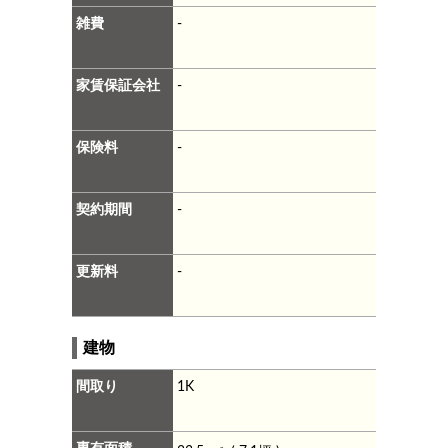
雑費
-
家賃保証会社
-
保険料
-
契約期間
-
更新料
-
建物
間取り
1K