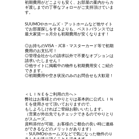
初期費用がどこよりも安く、お部屋の案内からカ
ギ渡しまでの丁寧なフォローがご支持頂けていま
す。
SUUMOやホームズ・アットホームなど他サイト
でお部屋探しをするよりも、ベストバランスでは
最大家賃一ヵ月分も初期費用が安くなります！
◎お持ちのVISA・JCB・マスターカード等で初期
費用のお支払可！
◎管理会社からの請求以外で不要なオプションは
請求いたしません！
◎他サイトに掲載中の物件も初期費用安くご紹介
できます。
◎初期費用や空き状況のみのお問合せも大歓迎！
＜ＬＩＮＥをご利用の方へ＞
弊社はお客様とのやりとりは基本的に公式ＬＩＮ
Ｅを使用させて頂いておりますので、
もしよろしければご登録お願いいたします。
（営業が外出先でもチェックできるのでやりとり
がスムーズ、
資料添付が可能、お客様のご都合の良い時に連絡
ができるなどのメリットがあります）
・SUUMOやホームズなどで気になった物件のＵ