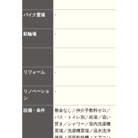
バイク置場
-
駐輪場
-
リフォーム
-
リノベーショ
-
ン
設備・条件
敷金なし／仲介手数料ゼロ／
バス・トイレ別／給湯／追い
焚き／シャワー／室内洗濯機
置場／洗濯機置場／温水洗浄
便座／浴室乾燥機／エアコン