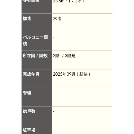
専有面積
23.5m
( 7.1坪 )
2
構造
木造
バルコニー面
-
積
所在階 / 階数
2階 / 3階建
完成年月
2025年09月 ( 新築 )
管理
-
総戸数
-
駐車場
-