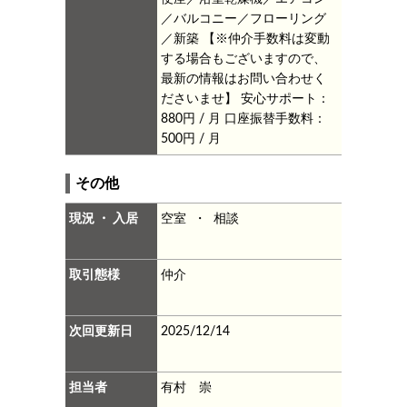
／バルコニー／フローリング
／新築
【※仲介手数料は変動
する場合もございますので、
最新の情報はお問い合わせく
ださいませ】
安心サポート：
880円 / 月
口座振替手数料：
500円 / 月
その他
現況 ・ 入居
空室 ・ 相談
取引態様
仲介
次回更新日
2025/12/14
担当者
有村 崇