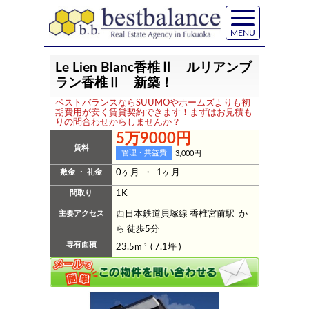
MENU
Le Lien Blanc香椎Ⅱ ルリアンブ
ラン香椎Ⅱ 新築！
ベストバランスならSUUMOやホームズよりも初
期費用が安く賃貸契約できます！まずはお見積も
りの問合わせからしませんか？
5万9000円
賃料
管理・共益費
3,000円
敷金 ・ 礼金
0ヶ月 ・ 1ヶ月
間取り
1K
主要アクセス
西日本鉄道貝塚線 香椎宮前駅 か
ら 徒歩5分
専有面積
23.5m
2
( 7.1坪 )