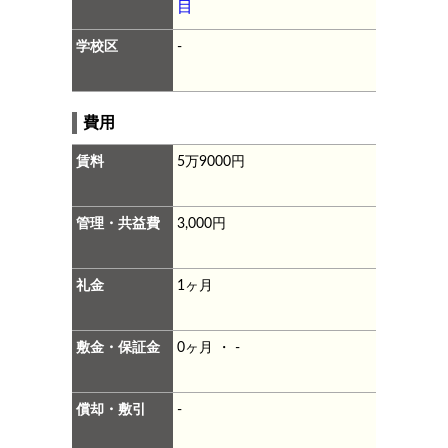
目
学校区
-
費用
賃料
5万9000円
管理・共益費
3,000円
礼金
1ヶ月
敷金・保証金
0ヶ月 ・ -
償却・敷引
-