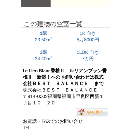
この建物の空室一覧
1階
1K 向き
23.50m²
5万8000円
3階
1LDK 向き
34.40m²
7万円
Le Lien Blanc香椎Ⅱ ルリアンブラン香
椎Ⅱ 新築！
への お問い合わせは
株式
会社ＢＥＳＴ ＢＡＬＡＮＣＥ
まで
株式会社ＢＥＳＴ ＢＡＬＡＮＣＥ
〒814-0002福岡県福岡市早良区西新１
丁目１２－２０
お電話・FAXでのお問い合せ
TEL: