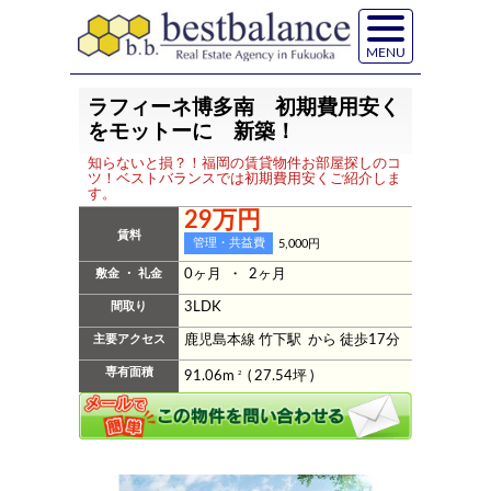
MENU
ラフィーネ博多南 初期費用安く
をモットーに 新築！
知らないと損？！福岡の賃貸物件お部屋探しのコ
ツ！ベストバランスでは初期費用安くご紹介しま
す。
29万円
賃料
管理・共益費
5,000円
敷金 ・ 礼金
0ヶ月 ・ 2ヶ月
間取り
3LDK
主要アクセス
鹿児島本線 竹下駅 から 徒歩17分
専有面積
91.06m
2
( 27.54坪 )