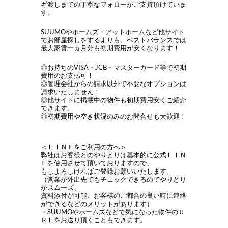
ギ渡しまでの丁寧なフォローがご支持頂けていま
す。
SUUMOやホームズ・アットホームなど他サイト
でお部屋探しをするよりも、ベストバランスでは
最大家賃一ヵ月分も初期費用が安くなります！
◎お持ちのVISA・JCB・マスターカード等で初期
費用のお支払可！
◎管理会社からの請求以外で不要なオプションは
請求いたしません！
◎他サイトに掲載中の物件も初期費用安くご紹介
できます。
◎初期費用や空き状況のみのお問合せも大歓迎！
＜ＬＩＮＥをご利用の方へ＞
弊社はお客様とのやりとりは基本的に公式ＬＩＮ
Ｅを使用させて頂いておりますので、
もしよろしければご登録お願いいたします。
（営業が外出先でもチェックできるのでやりとり
がスムーズ、
資料添付が可能、お客様のご都合の良い時に連絡
ができるなどのメリットがあります）
・SUUMOやホームズなどで気になった物件のＵ
ＲＬをお送り頂くこともできます。