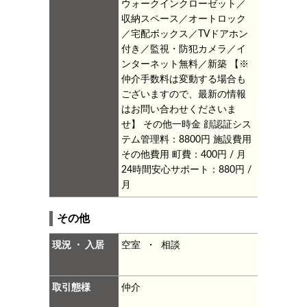
ウォークインクローゼット／
収納スペース／オートロック
／宅配ボックス／TVドアホン
付き／監視・防犯カメラ／イ
ンターネット無料／新築
【※
仲介手数料は変動する場合も
ございますので、最新の情報
はお問い合わせくださいま
せ】
その他一時金 顔認証シス
テム管理料：8800円
施設費用
その他費用 町費：400円 / 月
24時間安心サポート：880円 /
月
その他
現況 ・ 入居
空室 ・ 相談
取引態様
仲介