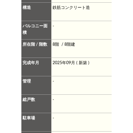
構造
鉄筋コンクリート造
バルコニー面
-
積
所在階 / 階数
8階 / 8階建
完成年月
2025年09月 ( 新築 )
管理
-
総戸数
-
駐車場
-