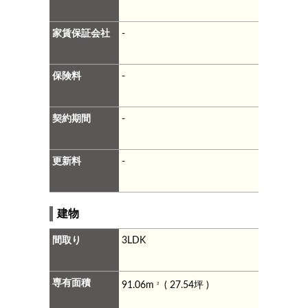
家賃保証会社
-
保険料
-
契約期間
-
更新料
-
建物
間取り
3LDK
専有面積
91.06m
( 27.54坪 )
2