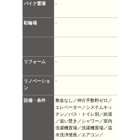
バイク置場
-
駐輪場
-
リフォーム
-
リノベーショ
-
ン
設備・条件
敷金なし／仲介手数料ゼロ／
エレベーター／システムキッ
チン／バス・トイレ別／給湯
／追い焚き／シャワー／室内
洗濯機置場／洗濯機置場／温
水洗浄便座／エアコン／