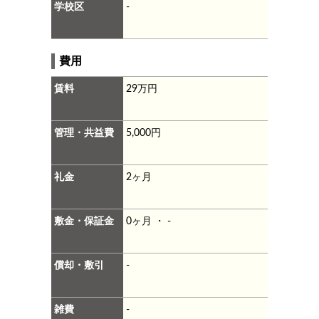
学校区
-
費用
賃料
29万円
管理・共益費
5,000円
礼金
2ヶ月
敷金・保証金
0ヶ月 ・ -
償却・敷引
-
雑費
-