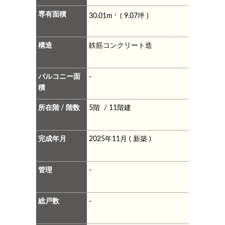
専有面積
30.01m
( 9.07坪 )
2
構造
鉄筋コンクリート造
バルコニー面
-
積
所在階 / 階数
5階 / 11階建
完成年月
2025年11月 ( 新築 )
管理
-
総戸数
-