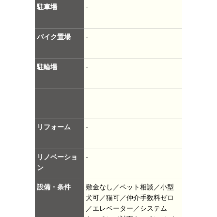
駐車場
-
バイク置場
-
駐輪場
-
リフォーム
-
リノベーショ
-
ン
設備・条件
敷金なし／ペット相談／小型
犬可／猫可／仲介手数料ゼロ
／エレベーター／システム