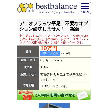
MENU
デュオフラッツ平尾 不要なオプ
ション請求しません！ 新築！
申し込みするならベストバランスへ！なぜならほ
かの不動産会社とは条件変わらずに、ベストバラ
ンスでは初期費用安くご紹介可能だからです。
10万円
賃料
管理・共益費
4,000円
敷金 ・ 礼金
0ヶ月 ・ 2ヶ月
間取り
1LDK
主要アクセス
西鉄天神大牟田線 西鉄平尾駅 か
ら 徒歩8分
専有面積
30.01m
2
( 9.07坪 )