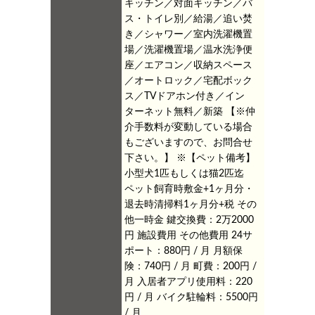
キッチン／対面キッチン／バ
ス・トイレ別／給湯／追い焚
き／シャワー／室内洗濯機置
場／洗濯機置場／温水洗浄便
座／エアコン／収納スペース
／オートロック／宅配ボック
ス／TVドアホン付き／イン
ターネット無料／新築
【※仲
介手数料が変動している場合
もございますので、お問合せ
下さい。】
※【ペット備考】
小型犬1匹もしくは猫2匹迄
ペット飼育時敷金+1ヶ月分・
退去時清掃料1ヶ月分+税
その
他一時金 鍵交換費：2万2000
円
施設費用
その他費用 24サ
ポート：880円 / 月
月額保
険：740円 / 月
町費：200円 /
月
入居者アプリ使用料：220
円 / 月
バイク駐輪料：5500円
/ 月