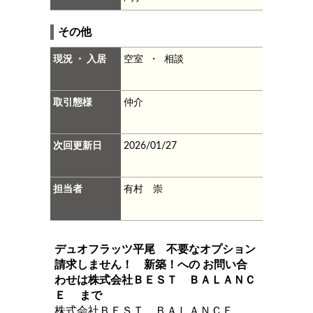
その他
現況 ・ 入居
空室 ・ 相談
取引態様
仲介
次回更新日
2026/01/27
担当者
有村 崇
デュオフラッツ平尾 不要なオプション
請求しません！ 新築！
への お問い合
わせは
株式会社ＢＥＳＴ ＢＡＬＡＮＣ
Ｅ
まで
株式会社ＢＥＳＴ ＢＡＬＡＮＣＥ