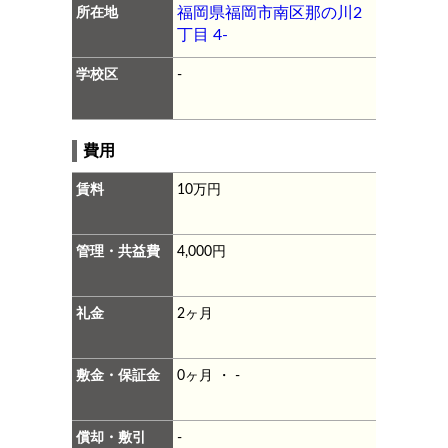
所在地
福岡県福岡市南区那の川2
丁目 4-
学校区
-
費用
賃料
10万円
管理・共益費
4,000円
礼金
2ヶ月
敷金・保証金
0ヶ月 ・ -
償却・敷引
-