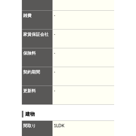
雑費
-
家賃保証会社
-
保険料
-
契約期間
-
更新料
-
建物
間取り
1LDK