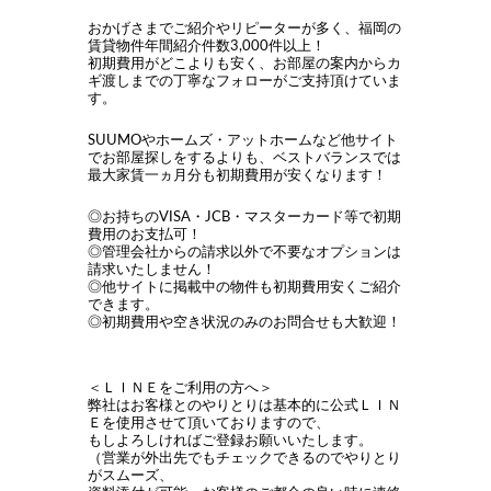
おかげさまでご紹介やリピーターが多く、福岡の
賃貸物件年間紹介件数3,000件以上！
初期費用がどこよりも安く、お部屋の案内からカ
ギ渡しまでの丁寧なフォローがご支持頂けていま
す。
SUUMOやホームズ・アットホームなど他サイト
でお部屋探しをするよりも、ベストバランスでは
最大家賃一ヵ月分も初期費用が安くなります！
◎お持ちのVISA・JCB・マスターカード等で初期
費用のお支払可！
◎管理会社からの請求以外で不要なオプションは
請求いたしません！
◎他サイトに掲載中の物件も初期費用安くご紹介
できます。
◎初期費用や空き状況のみのお問合せも大歓迎！
＜ＬＩＮＥをご利用の方へ＞
弊社はお客様とのやりとりは基本的に公式ＬＩＮ
Ｅを使用させて頂いておりますので、
もしよろしければご登録お願いいたします。
（営業が外出先でもチェックできるのでやりとり
がスムーズ、