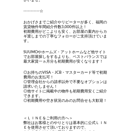
さいませ。
-----------☆
おかげさまでご紹介やリピーターが多く、福岡の
賃貸物件年間紹介件数3,000件以上！
初期費用がどこよりも安く、お部屋の案内からカ
ギ渡しまでの丁寧なフォローがご支持頂けていま
す。
SUUMOやホームズ・アットホームなど他サイト
でお部屋探しをするよりも、ベストバランスでは
最大家賃一ヵ月分も初期費用が安くなります！
◎お持ちのVISA・JCB・マスターカード等で初期
費用のお支払可！
◎管理会社からの請求以外で不要なオプションは
請求いたしません！
◎他サイトに掲載中の物件も初期費用安くご紹介
できます。
◎初期費用や空き状況のみのお問合せも大歓迎！
＜ＬＩＮＥをご利用の方へ＞
弊社はお客様とのやりとりは基本的に公式ＬＩＮ
Ｅを使用させて頂いておりますので、