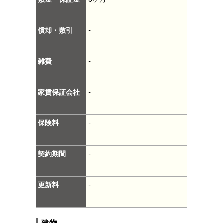
償却・敷引
-
雑費
-
家賃保証会社
-
保険料
-
契約期間
-
更新料
-
建物