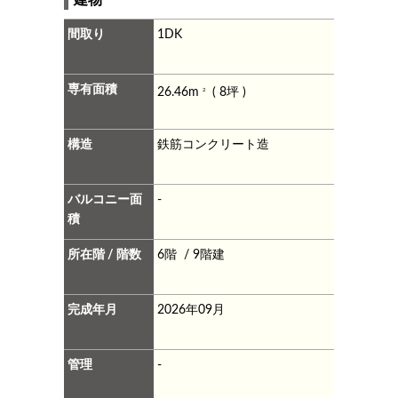
間取り
1DK
専有面積
26.46m
( 8坪 )
2
構造
鉄筋コンクリート造
バルコニー面
-
積
所在階 / 階数
6階 / 9階建
完成年月
2026年09月
管理
-