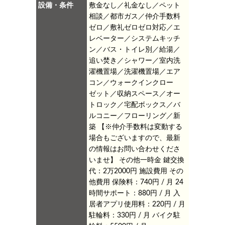
設備・条件
敷金なし／礼金なし／ペット
相談／都市ガス／仲介手数料
ゼロ／敷礼ゼロゼロ対応／エ
レベーター／システムキッチ
ン／バス・トイレ別／給湯／
追い焚き／シャワー／室内洗
濯機置場／洗濯機置場／エア
コン／ウォークインクロー
ゼット／収納スペース／オー
トロック／宅配ボックス／バ
ルコニー／フローリング／新
築
【※仲介手数料は変動する
場合もございますので、最新
の情報はお問い合わせくださ
いませ】
その他一時金 鍵交換
代：2万2000円
施設費用
その
他費用 保険料：740円 / 月
24
時間サポート：880円 / 月
入
居者アプリ使用料：220円 / 月
駐輪料：330円 / 月
バイク駐