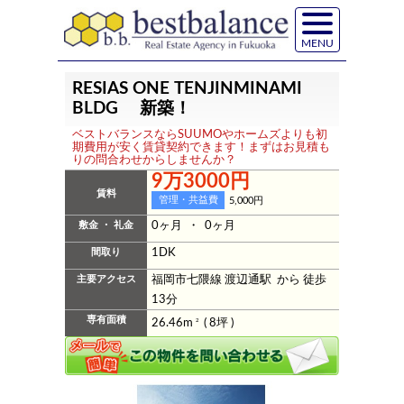
MENU
RESIAS ONE TENJINMINAMI
BLDG 新築！
ベストバランスならSUUMOやホームズよりも初
期費用が安く賃貸契約できます！まずはお見積も
りの問合わせからしませんか？
9万3000円
賃料
管理・共益費
5,000円
敷金 ・ 礼金
0ヶ月 ・ 0ヶ月
間取り
1DK
主要アクセス
福岡市七隈線 渡辺通駅 から 徒歩
13分
専有面積
26.46m
2
( 8坪 )