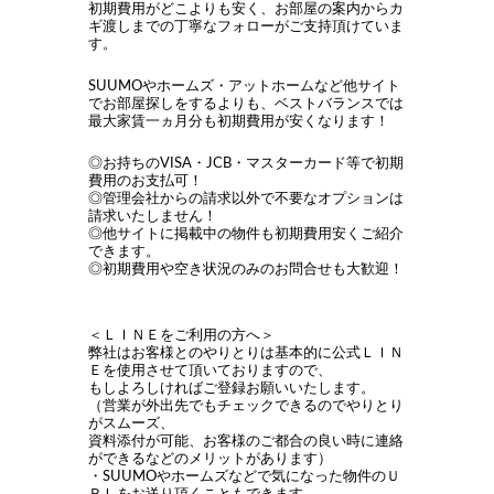
初期費用がどこよりも安く、お部屋の案内からカ
ギ渡しまでの丁寧なフォローがご支持頂けていま
す。
SUUMOやホームズ・アットホームなど他サイト
でお部屋探しをするよりも、ベストバランスでは
最大家賃一ヵ月分も初期費用が安くなります！
◎お持ちのVISA・JCB・マスターカード等で初期
費用のお支払可！
◎管理会社からの請求以外で不要なオプションは
請求いたしません！
◎他サイトに掲載中の物件も初期費用安くご紹介
できます。
◎初期費用や空き状況のみのお問合せも大歓迎！
＜ＬＩＮＥをご利用の方へ＞
弊社はお客様とのやりとりは基本的に公式ＬＩＮ
Ｅを使用させて頂いておりますので、
もしよろしければご登録お願いいたします。
（営業が外出先でもチェックできるのでやりとり
がスムーズ、
資料添付が可能、お客様のご都合の良い時に連絡
ができるなどのメリットがあります）
・SUUMOやホームズなどで気になった物件のＵ