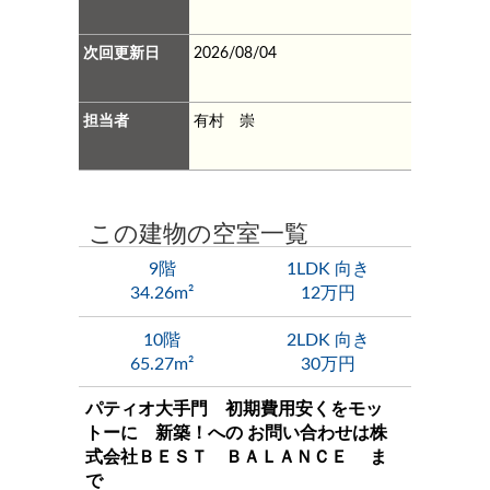
次回更新日
2026/08/04
担当者
有村 崇
この建物の空室一覧
9階
1LDK 向き
34.26m²
12万円
10階
2LDK 向き
65.27m²
30万円
パティオ大手門 初期費用安くをモッ
トーに 新築！
への お問い合わせは
株
式会社ＢＥＳＴ ＢＡＬＡＮＣＥ
ま
で