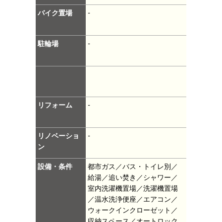
バイク置場
-
駐輪場
-
リフォーム
-
リノベーショ
-
ン
設備・条件
都市ガス／バス・トイレ別／
給湯／追い焚き／シャワー／
室内洗濯機置場／洗濯機置場
／温水洗浄便座／エアコン／
ウォークインクローゼット／
収納スペース／オートロック