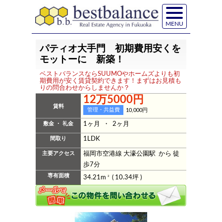
MENU
パティオ大手門 初期費用安くを
モットーに 新築！
ベストバランスならSUUMOやホームズよりも初
期費用が安く賃貸契約できます！まずはお見積も
りの問合わせからしませんか？
12万5000円
賃料
管理・共益費
10,000円
敷金 ・ 礼金
1ヶ月 ・ 2ヶ月
間取り
1LDK
主要アクセス
福岡市空港線 大濠公園駅 から 徒
歩7分
専有面積
34.21m
2
( 10.34坪 )