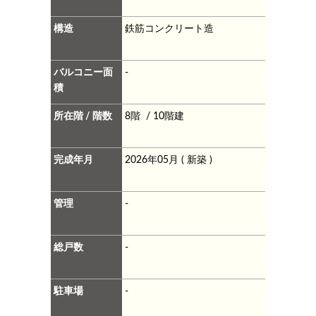
構造
鉄筋コンクリート造
バルコニー面
-
積
所在階 / 階数
8階 / 10階建
完成年月
2026年05月 ( 新築 )
管理
-
総戸数
-
駐車場
-