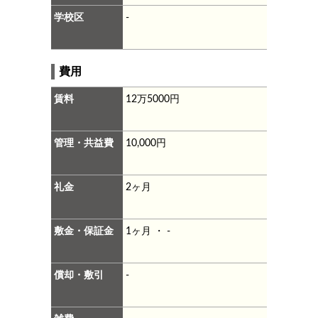
学校区
-
費用
賃料
12万5000円
管理・共益費
10,000円
礼金
2ヶ月
敷金・保証金
1ヶ月 ・ -
償却・敷引
-