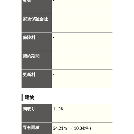
雑費
-
家賃保証会社
-
保険料
-
契約期間
-
更新料
-
建物
間取り
1LDK
専有面積
34.21m
( 10.34坪 )
2