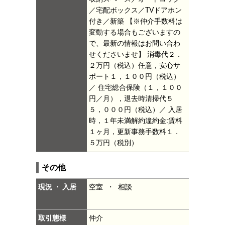
／宅配ボックス／TVドアホン
付き／新築
【※仲介手数料は
変動する場合もございますの
で、最新の情報はお問い合わ
せくださいませ】
消毒代２．
２万円（税込）任意，安心サ
ポート１，１００円（税込）
／
住宅総合保険（１，１００
円／月），退去時清掃代５
５，０００円（税込）／
入居
時，１年未満解約違約金:賃料
１ヶ月，更新事務手数料１．
５万円（税別）
その他
現況 ・ 入居
空室 ・ 相談
取引態様
仲介