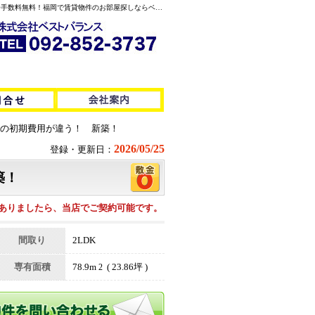
WOOD’S PEAK 大濠 仲介手数料安いから賃貸契約の初期費用が違う！ 新築！ 法人お部屋探し / 3階 2LDK 205,000円 78.9m2 新築 賃貸空室情報｜仲介手数料無料！福岡で賃貸物件のお部屋探しならベストバランス
契約の初期費用が違う！ 新築！
2026/05/25
登録・更新日：
築！
ありましたら、当店でご契約可能です。
間取り
2LDK
専有面積
78.9m
( 23.86坪 )
2