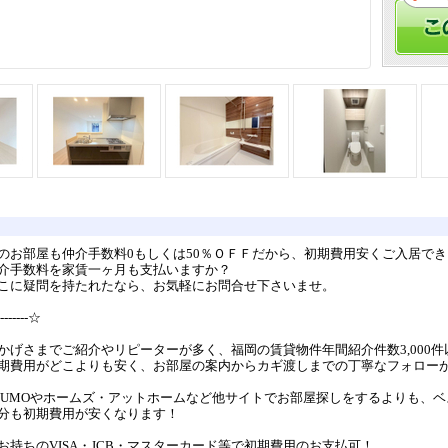
のお部屋も仲介手数料0もしくは50％ＯＦＦだから、初期費用安くご入居でき
介手数料を家賃一ヶ月も支払いますか？
こに疑問を持たれたなら、お気軽にお問合せ下さいませ。
--------☆
かげさまでご紹介やリピーターが多く、福岡の賃貸物件年間紹介件数3,000件
期費用がどこよりも安く、お部屋の案内からカギ渡しまでの丁寧なフォロー
UUMOやホームズ・アットホームなど他サイトでお部屋探しをするよりも、
分も初期費用が安くなります！
お持ちのVISA・JCB・マスターカード等で初期費用のお支払可！