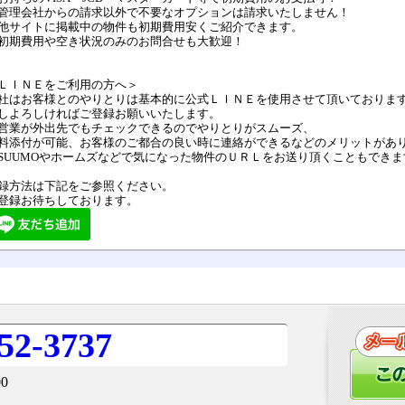
管理会社からの請求以外で不要なオプションは請求いたしません！
他サイトに掲載中の物件も初期費用安くご紹介できます。
初期費用や空き状況のみのお問合せも大歓迎！
ＬＩＮＥをご利用の方へ＞
社はお客様とのやりとりは基本的に公式ＬＩＮＥを使用させて頂いておりま
しよろしければご登録お願いいたします。
営業が外出先でもチェックできるのでやりとりがスムーズ、
料添付が可能、お客様のご都合の良い時に連絡ができるなどのメリットがあ
SUUMOやホームズなどで気になった物件のＵＲＬをお送り頂くこともできま
録方法は下記をご参照ください。
登録お待ちしております。
52-3737
0