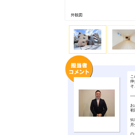
外観図
こ
仲
そ
---
お
初
S
月
◎