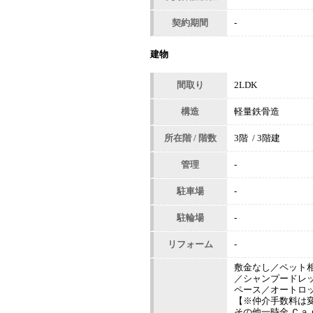
契約期間
-
建物
間取り
2LDK
構造
軽量鉄骨造
所在階 / 階数
3階 / 3階建
管理
-
駐車場
-
駐輪場
-
リフォーム
-
敷金なし／ペット
／シャンプードレ
ペース／オートロ
【※仲介手数料は
その他一時金 Ｃａｒ