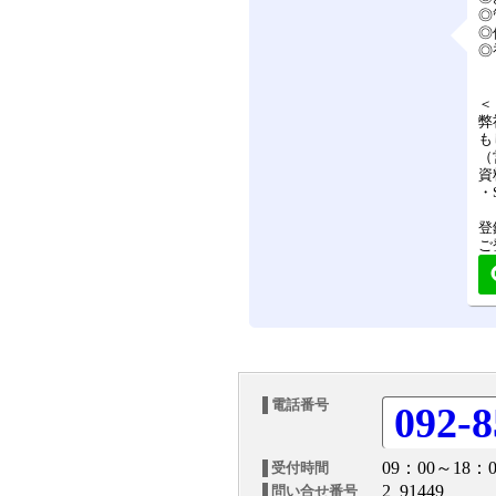
◎
◎
◎
＜
弊
も
（
資
・
登
ご
電話番号
092-8
09：00～18：0
受付時間
2_91449
問い合せ番号