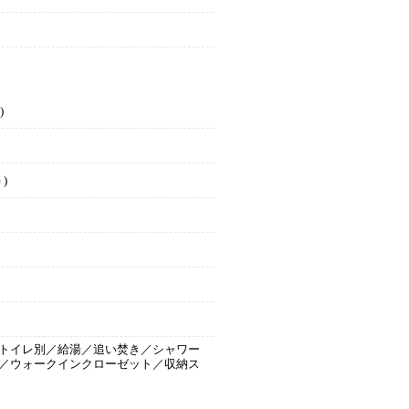
)
 )
トイレ別／給湯／追い焚き／シャワー
／ウォークインクローゼット／収納ス