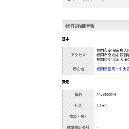
物件詳細情報
基本
福岡市空港線 唐人町
アクセス
福岡市空港線 西新駅
福岡市空港線 大濠公
所在地
福岡県福岡市中央区今
費用
賃料
20万5000円
礼金
2.5ヶ月
償却・敷引
-
家賃保証会社
-