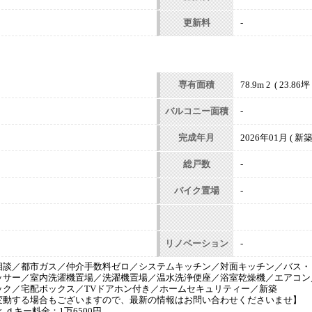
更新料
-
専有面積
78.9m
( 23.86坪 
2
バルコニー面積
-
完成年月
2026年01月 ( 新築
総戸数
-
バイク置場
-
リノベーション
-
相談／都市ガス／仲介手数料ゼロ／システムキッチン／対面キッチン／バス・
ッサー／室内洗濯機置場／洗濯機置場／温水洗浄便座／浴室乾燥機／エアコン
ック／宅配ボックス／TVドアホン付き／ホームセキュリティー／新築
変動する場合もございますので、最新の情報はお問い合わせくださいませ】
ｄキー料金：1万6500円