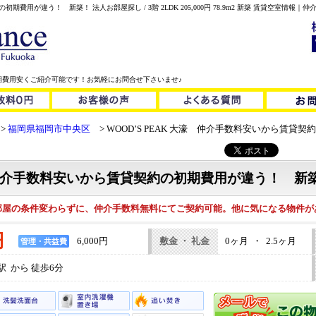
期費用安くご紹介可能です！お気軽にお問合せ下さいませ♪
福岡県福岡市中央区
WOOD’S PEAK 大濠 仲介手数料安いから賃貸
大濠 仲介手数料安いから賃貸契約の初期費用が違う！ 新
部屋の条件変わらずに、仲介手数料無料にてご契約可能。他に気になる物件が
円
6,000円
敷金 ・ 礼金
0ヶ月 ・ 2.5ヶ月
管理・共益費
 から 徒歩6分