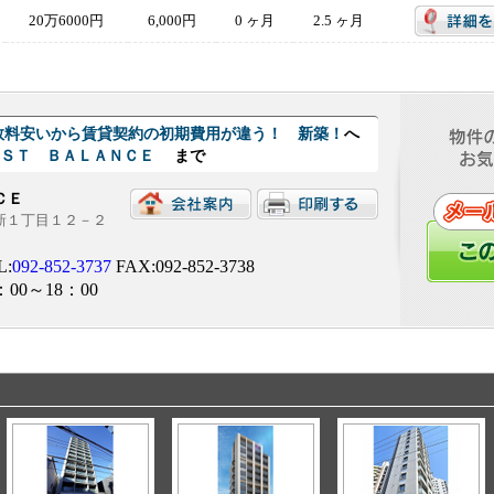
20万6000円
6,000円
0 ヶ月
2.5 ヶ月
介手数料安いから賃貸契約の初期費用が違う！ 新築！
へ
ＥＳＴ ＢＡＬＡＮＣＥ
まで
ＮＣＥ
西新１丁目１２－２
L:
092-852-3737
FAX:092-852-3738
：00～18：00