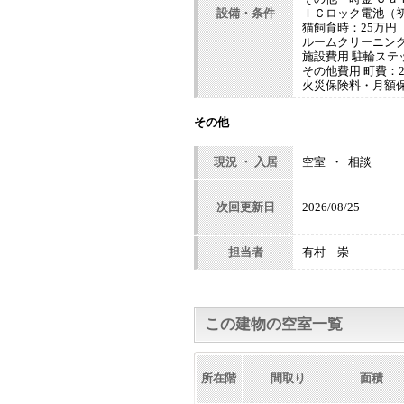
設備・条件
ＩＣロック電池（初
猫飼育時：25万円
ルームクリーニング
施設費用 駐輪ステ
その他費用 町費：25
火災保険料・月額保証
その他
現況 ・ 入居
空室 ・ 相談
次回更新日
2026/08/25
担当者
有村 崇
この建物の空室一覧
所在階
間取り
面積