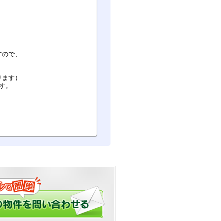
すので、
ります）
す。