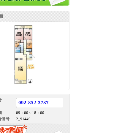
面
号
092-852-3737
間
09：00～18：00
せ番号
2_91449