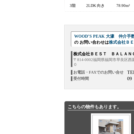
3階
2LDK 向き
78.90m²
WOOD’S PEAK 大濠 仲
の お問い合わせは
株式会社Ｂ
株式会社ＢＥＳＴ ＢＡＬＡ
〒814-0002福岡県福岡市早良区
０
TE
お電話・FAXでのお問い合せ
09
受付時間
こちらの物件もあります。