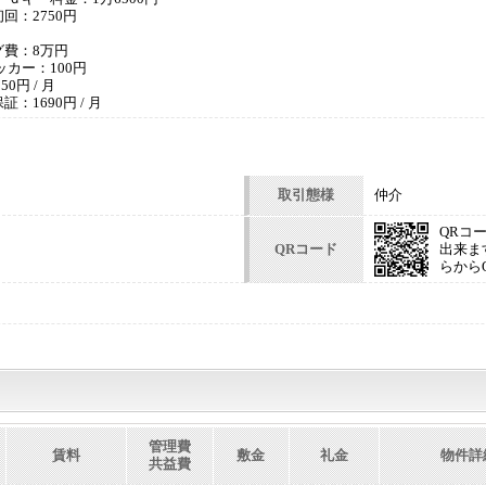
回：2750円
費：8万円
ッカー：100円
0円 / 月
：1690円 / 月
取引態様
仲介
QRコ
QRコード
出来ま
らから
管理費
賃料
敷金
礼金
物件詳
共益費