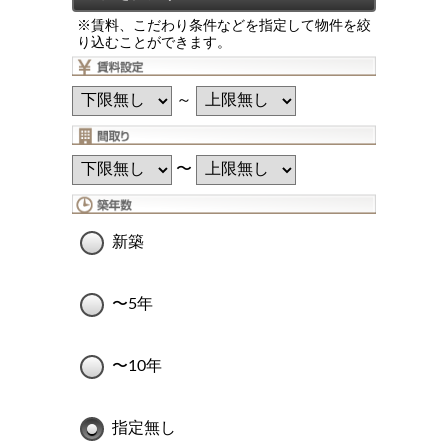
※賃料、こだわり条件などを指定して物件を絞
り込むことができます。
～
〜
新築
〜5年
〜10年
指定無し