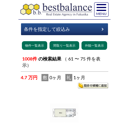
MENU
1008件
の検索結果
（ 61 〜 75 件を表
示）
4.7 万円
敷
0ヶ月
礼
1ヶ月