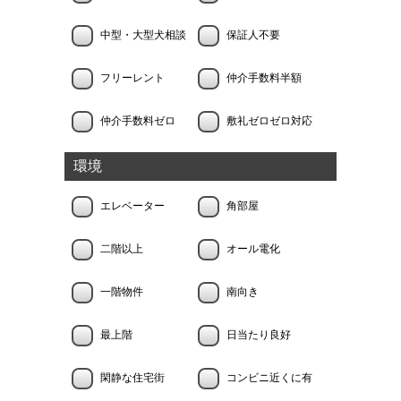
中型・大型犬相談
保証人不要
フリーレント
仲介手数料半額
仲介手数料ゼロ
敷礼ゼロゼロ対応
環境
エレベーター
角部屋
二階以上
オール電化
一階物件
南向き
最上階
日当たり良好
閑静な住宅街
コンビニ近くに有