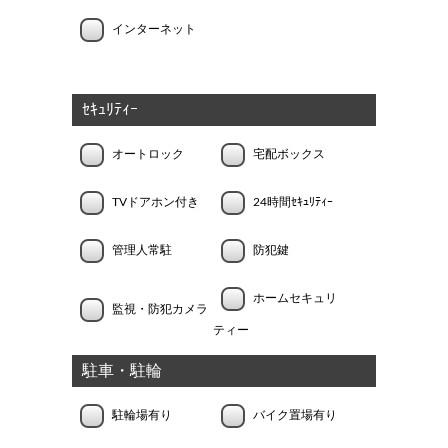
インターネット
ｾｷｭﾘﾃｨｰ
オートロック
宅配ボックス
TVドアホン付き
24時間ｾｷｭﾘﾃｨｰ
管理人常駐
防犯鍵
ホームセキュリ
監視・防犯カメラ
ティー
駐車・駐輪
駐輪場有り
バイク置場有り