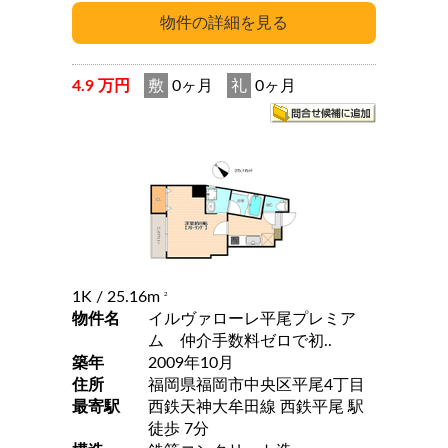
4.9 万円
敷
0ヶ月
礼
0ヶ月
1K
/ 25.16m
2
物件名
イルヴァローレ平尾プレミア
ム 仲介手数料ゼロで初..
築年
2009年10月
住所
福岡県福岡市中央区平尾4丁目
最寄駅
西鉄天神大牟田線 西鉄平尾 駅
徒歩 7分