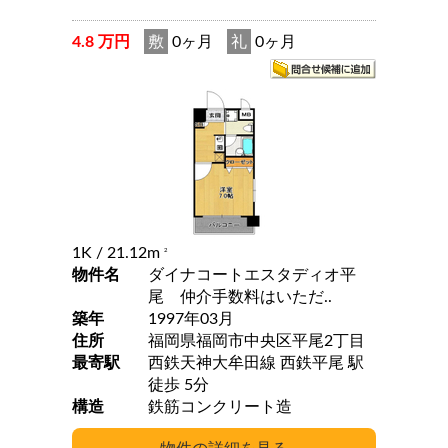
4.8 万円
敷
0ヶ月
礼
0ヶ月
1K
/ 21.12m
2
物件名
ダイナコートエスタディオ平
尾 仲介手数料はいただ..
築年
1997年03月
住所
福岡県福岡市中央区平尾2丁目
最寄駅
西鉄天神大牟田線 西鉄平尾 駅
徒歩 5分
構造
鉄筋コンクリート造