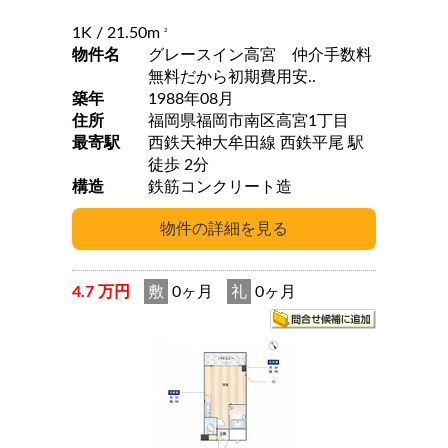
1K
/ 21.50m
2
物件名
グレースイン高宮 仲介手数料
無料だから初期費用安..
築年
1988年08月
住所
福岡県福岡市南区高宮1丁目
最寄駅
西鉄天神大牟田線 西鉄平尾 駅
徒歩 2分
構造
鉄筋コンクリート造
4.7 万円
敷
0ヶ月
礼
0ヶ月