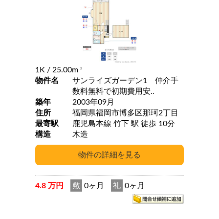
1K
/ 25.00m
2
物件名
サンライズガーデン1 仲介手
数料無料で初期費用安..
築年
2003年09月
住所
福岡県福岡市博多区那珂2丁目
最寄駅
鹿児島本線 竹下 駅 徒歩 10分
構造
木造
4.8 万円
敷
0ヶ月
礼
0ヶ月