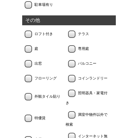
駐車場有り
その他
ロフト付き
テラス
庭
専用庭
出窓
バルコニー
フローリング
コインランドリー
照明器具・家電付
外観タイル貼り
き
満室中物件以外で
特優賃
検索
インターネット無