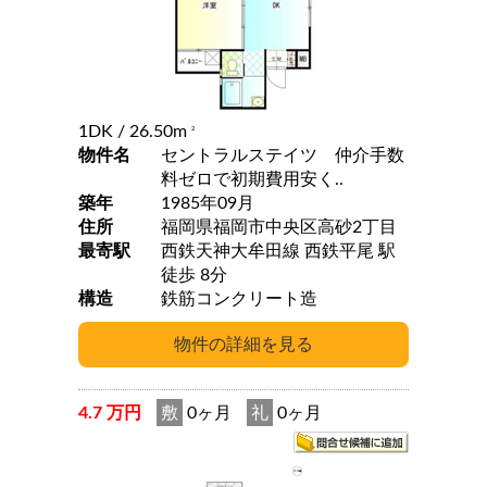
1DK
/ 26.50m
2
物件名
セントラルステイツ 仲介手数
料ゼロで初期費用安く..
築年
1985年09月
住所
福岡県福岡市中央区高砂2丁目
最寄駅
西鉄天神大牟田線 西鉄平尾 駅
徒歩 8分
構造
鉄筋コンクリート造
4.7 万円
敷
0ヶ月
礼
0ヶ月