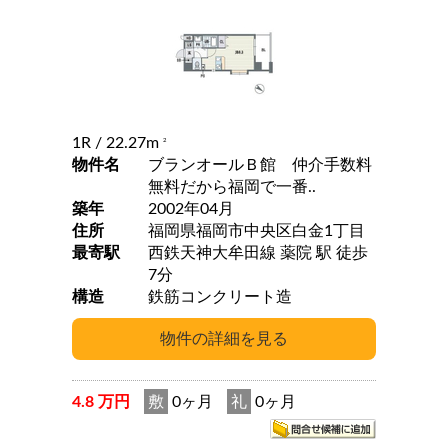
1R
/ 22.27m
2
物件名
ブランオールＢ館 仲介手数料
無料だから福岡で一番..
築年
2002年04月
住所
福岡県福岡市中央区白金1丁目
最寄駅
西鉄天神大牟田線 薬院 駅 徒歩
7分
構造
鉄筋コンクリート造
4.8 万円
敷
0ヶ月
礼
0ヶ月