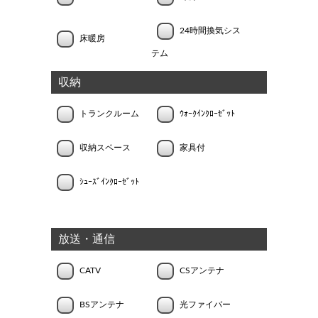
24時間換気シス
床暖房
テム
収納
トランクルーム
ｳｫｰｸｲﾝｸﾛｰｾﾞｯﾄ
収納スペース
家具付
ｼｭｰｽﾞｲﾝｸﾛｰｾﾞｯﾄ
放送・通信
CATV
CSアンテナ
BSアンテナ
光ファイバー