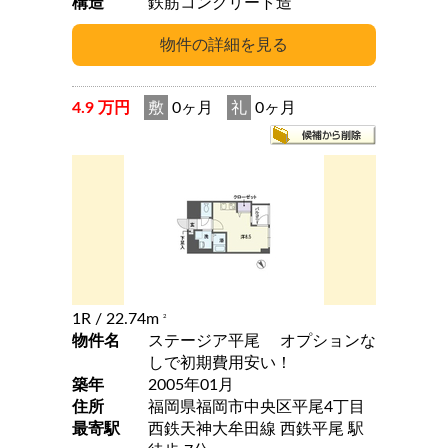
構造
鉄筋コンクリート造
4.9 万円
敷
0ヶ月
礼
0ヶ月
1R
/ 22.74m
2
物件名
ステージア平尾 オプションな
しで初期費用安い！
築年
2005年01月
住所
福岡県福岡市中央区平尾4丁目
最寄駅
西鉄天神大牟田線 西鉄平尾 駅