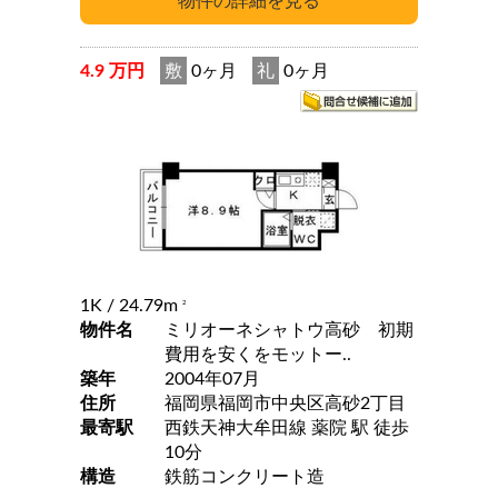
4.9 万円
敷
0ヶ月
礼
0ヶ月
1K
/ 24.79m
2
物件名
ミリオーネシャトウ高砂 初期
費用を安くをモットー..
築年
2004年07月
住所
福岡県福岡市中央区高砂2丁目
最寄駅
西鉄天神大牟田線 薬院 駅 徒歩
10分
構造
鉄筋コンクリート造