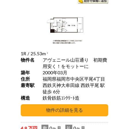
1R
/ 25.53m
2
物件名
アヴェニール山荘通り 初期費
用安く！をモットーに
築年
2000年03月
住所
福岡県福岡市中央区平尾4丁目
最寄駅
西鉄天神大牟田線 西鉄平尾 駅
徒歩 6分
構造
鉄骨鉄筋ｺﾝｸﾘｰﾄ造
4.8 万円
敷
0ヶ月
礼
0ヶ月