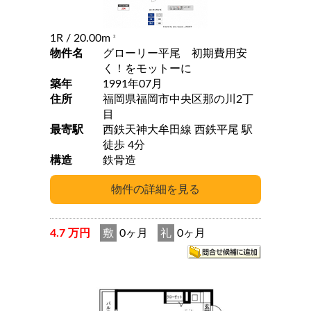
1R
/ 20.00m
2
物件名
グローリー平尾 初期費用安
く！をモットーに
築年
1991年07月
住所
福岡県福岡市中央区那の川2丁
目
最寄駅
西鉄天神大牟田線 西鉄平尾 駅
徒歩 4分
構造
鉄骨造
4.7 万円
敷
0ヶ月
礼
0ヶ月