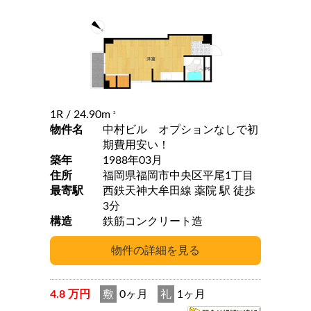
1R
/ 24.90m
2
物件名
中村ビル オプションなしで初
期費用安い！
築年
1988年03月
住所
福岡県福岡市中央区平尾1丁目
最寄駅
西鉄天神大牟田線 薬院 駅 徒歩
3分
構造
鉄筋コンクリート造
4.8 万円
敷
0ヶ月
礼
1ヶ月