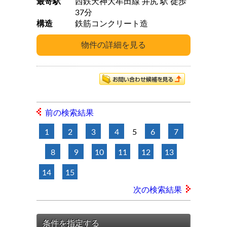
最寄駅
西鉄天神大牟田線 井尻 駅 徒歩
37分
構造
鉄筋コンクリート造
前の検索結果
1
2
3
4
5
6
7
8
9
10
11
12
13
14
15
次の検索結果