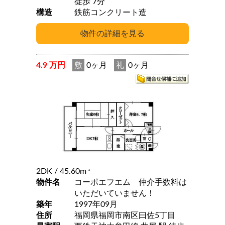
徒歩 7分
構造
鉄筋コンクリート造
4.9 万円
敷
0ヶ月
礼
0ヶ月
2DK
/ 45.60m
2
物件名
コーポエフエム 仲介手数料は
いただいていません！
築年
1997年09月
住所
福岡県福岡市南区曰佐5丁目