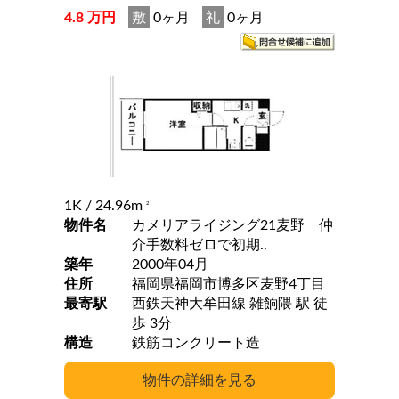
4.8 万円
敷
0ヶ月
礼
0ヶ月
1K
/ 24.96m
2
物件名
カメリアライジング21麦野 仲
介手数料ゼロで初期..
築年
2000年04月
住所
福岡県福岡市博多区麦野4丁目
最寄駅
西鉄天神大牟田線 雑餉隈 駅 徒
歩 3分
構造
鉄筋コンクリート造