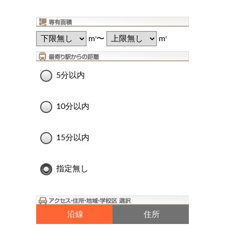
m
〜
m
2
2
5分以内
10分以内
15分以内
指定無し
沿線
住所