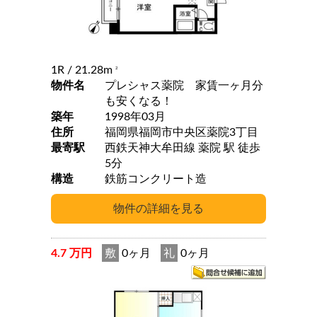
1R
/ 21.28m
2
物件名
プレシャス薬院 家賃一ヶ月分
も安くなる！
築年
1998年03月
住所
福岡県福岡市中央区薬院3丁目
最寄駅
西鉄天神大牟田線 薬院 駅 徒歩
5分
構造
鉄筋コンクリート造
4.7 万円
敷
0ヶ月
礼
0ヶ月