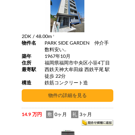
2DK
/ 48.00m
2
物件名
PARK SIDE GARDEN 仲介手
数料安い..
築年
1967年10月
住所
福岡県福岡市中央区小笹4丁目
最寄駅
西鉄天神大牟田線 西鉄平尾 駅
徒歩 22分
構造
鉄筋コンクリート造
14.9 万円
敷
0ヶ月
礼
3ヶ月