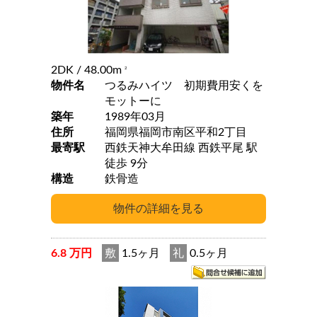
2DK
/ 48.00m
2
物件名
つるみハイツ 初期費用安くを
モットーに
築年
1989年03月
住所
福岡県福岡市南区平和2丁目
最寄駅
西鉄天神大牟田線 西鉄平尾 駅
徒歩 9分
構造
鉄骨造
6.8 万円
敷
1.5ヶ月
礼
0.5ヶ月