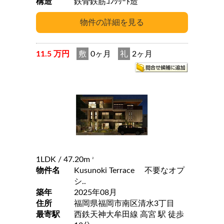
構造
鉄骨鉄筋ｺﾝｸﾘｰﾄ造
11.5 万円
敷
0ヶ月
礼
2ヶ月
1LDK
/ 47.20m
2
物件名
Kusunoki Terrace 不要なオプ
シ..
築年
2025年08月
住所
福岡県福岡市南区清水3丁目
最寄駅
西鉄天神大牟田線 高宮 駅 徒歩