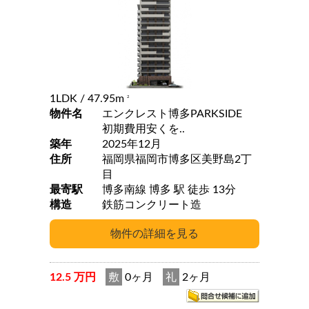
1LDK
/ 47.95m
2
物件名
エンクレスト博多PARKSIDE
初期費用安くを..
築年
2025年12月
住所
福岡県福岡市博多区美野島2丁
目
最寄駅
博多南線 博多 駅 徒歩 13分
構造
鉄筋コンクリート造
12.5 万円
敷
0ヶ月
礼
2ヶ月