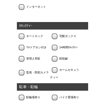
インターネット
ｾｷｭﾘﾃｨｰ
オートロック
宅配ボックス
TVドアホン付き
24時間ｾｷｭﾘﾃｨｰ
管理人常駐
防犯鍵
ホームセキュリ
監視・防犯カメラ
ティー
駐車・駐輪
駐輪場有り
バイク置場有り