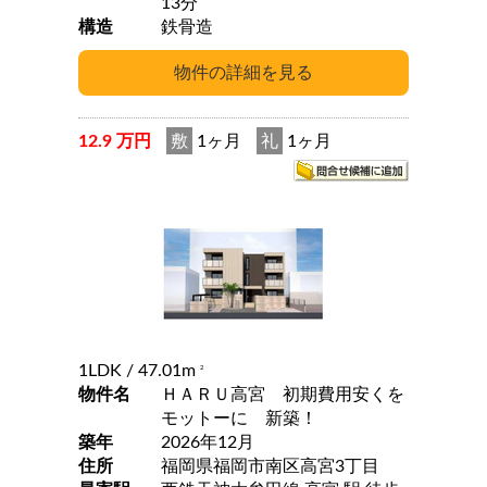
13分
構造
鉄骨造
12.9 万円
敷
1ヶ月
礼
1ヶ月
1LDK
/ 47.01m
2
物件名
ＨＡＲＵ高宮 初期費用安くを
モットーに 新築！
築年
2026年12月
住所
福岡県福岡市南区高宮3丁目