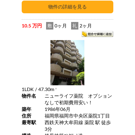
10.5 万円
敷
0ヶ月
礼
2ヶ月
1LDK
/ 47.30m
2
物件名
ニューライフ薬院 オプション
なしで初期費用安い！
築年
1986年06月
住所
福岡県福岡市中央区薬院1丁目
最寄駅
西鉄天神大牟田線 薬院 駅 徒歩
3分