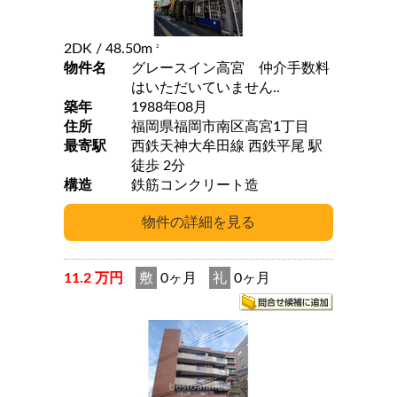
2DK
/ 48.50m
2
物件名
グレースイン高宮 仲介手数料
はいただいていません..
築年
1988年08月
住所
福岡県福岡市南区高宮1丁目
最寄駅
西鉄天神大牟田線 西鉄平尾 駅
徒歩 2分
構造
鉄筋コンクリート造
11.2 万円
敷
0ヶ月
礼
0ヶ月