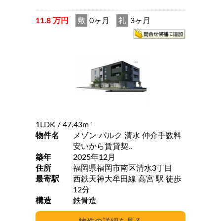
11.8 万円
敷
0ヶ月
礼
3ヶ月
1LDK
/ 47.43m
2
物件名
メゾン パルク 清水 仲介手数料
安いから賃貸契..
築年
2025年12月
住所
福岡県福岡市南区清水3丁目
最寄駅
西鉄天神大牟田線 高宮 駅 徒歩
12分
構造
鉄骨造