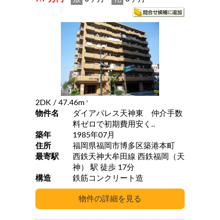
2DK
/ 47.46m
2
物件名
ダイアパレス天神東 仲介手数
料ゼロで初期費用安く..
築年
1985年07月
住所
福岡県福岡市博多区築港本町
最寄駅
西鉄天神大牟田線 西鉄福岡（天
神） 駅 徒歩 17分
構造
鉄筋コンクリート造