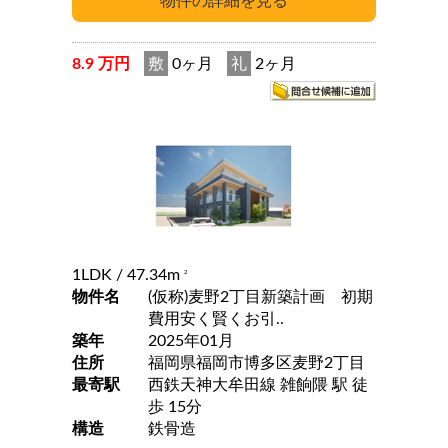
8.9 万円
敷
0ヶ月
礼
2ヶ月
1LDK
/ 47.34m
2
物件名
(仮称)麦野2丁目新築計画 初期
費用安く賢くお引..
築年
2025年01月
住所
福岡県福岡市博多区麦野2丁目
最寄駅
西鉄天神大牟田線 雑餉隈 駅 徒
歩 15分
構造
鉄骨造