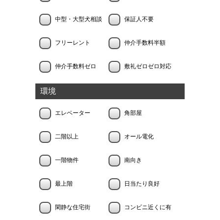
中型・大型犬相談
保証人不要
フリーレント
仲介手数料半額
仲介手数料ゼロ
敷礼ゼロゼロ対応
環境
エレベーター
角部屋
二階以上
オール電化
一階物件
南向き
最上階
日当たり良好
閑静な住宅街
コンビニ近くに有