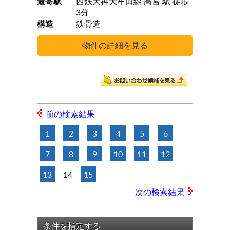
最寄駅
西鉄天神大牟田線 高宮 駅 徒歩
3分
構造
鉄骨造
前の検索結果
1
2
3
4
5
6
7
8
9
10
11
12
13
14
15
次の検索結果