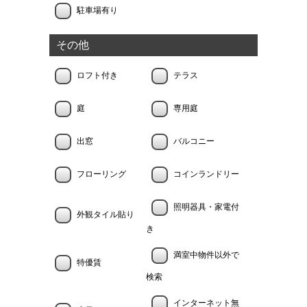
駐車場有り
その他
ロフト付き
テラス
庭
専用庭
出窓
バルコニー
フローリング
コインランドリー
照明器具・家電付
外観タイル貼り
き
満室中物件以外で
特優賃
検索
インターネット無