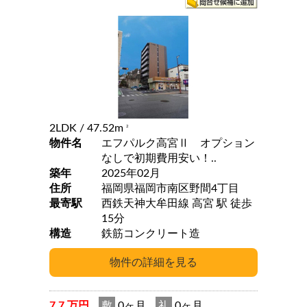
2LDK
/ 47.52m
2
物件名
エフパルク高宮Ⅱ オプション
なしで初期費用安い！..
築年
2025年02月
住所
福岡県福岡市南区野間4丁目
最寄駅
西鉄天神大牟田線 高宮 駅 徒歩
15分
構造
鉄筋コンクリート造
7.7 万円
敷
0ヶ月
礼
0ヶ月