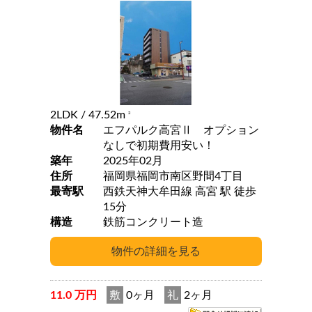
2LDK
/ 47.52m
2
物件名
エフパルク高宮Ⅱ オプション
なしで初期費用安い！
築年
2025年02月
住所
福岡県福岡市南区野間4丁目
最寄駅
西鉄天神大牟田線 高宮 駅 徒歩
15分
構造
鉄筋コンクリート造
11.0 万円
敷
0ヶ月
礼
2ヶ月