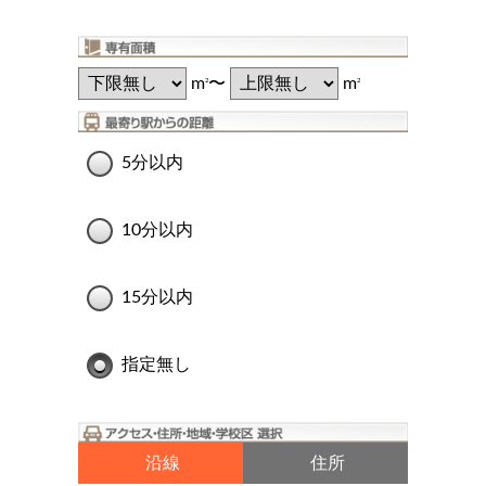
m
〜
m
2
2
5分以内
10分以内
15分以内
指定無し
沿線
住所