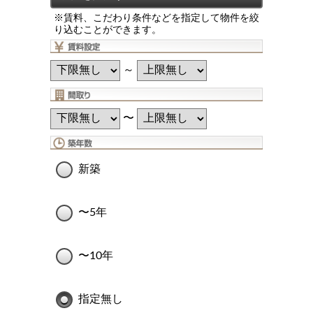
※賃料、こだわり条件などを指定して物件を絞
り込むことができます。
～
〜
新築
〜5年
〜10年
指定無し