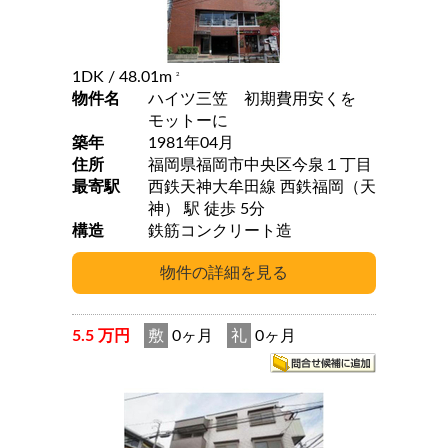
1DK
/ 48.01m
2
物件名
ハイツ三笠 初期費用安くを
モットーに
築年
1981年04月
住所
福岡県福岡市中央区今泉１丁目
最寄駅
西鉄天神大牟田線 西鉄福岡（天
神） 駅 徒歩 5分
構造
鉄筋コンクリート造
5.5 万円
敷
0ヶ月
礼
0ヶ月