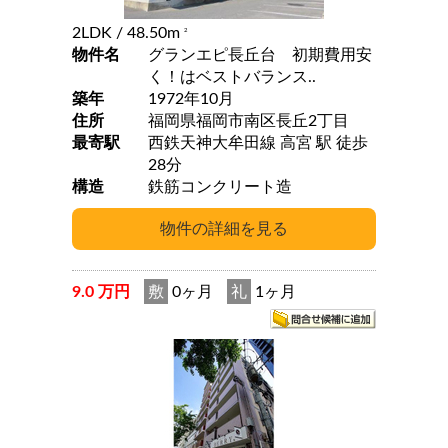
2LDK
/ 48.50m
2
物件名
グランエピ長丘台 初期費用安
く！はベストバランス..
築年
1972年10月
住所
福岡県福岡市南区長丘2丁目
最寄駅
西鉄天神大牟田線 高宮 駅 徒歩
28分
構造
鉄筋コンクリート造
9.0 万円
敷
0ヶ月
礼
1ヶ月