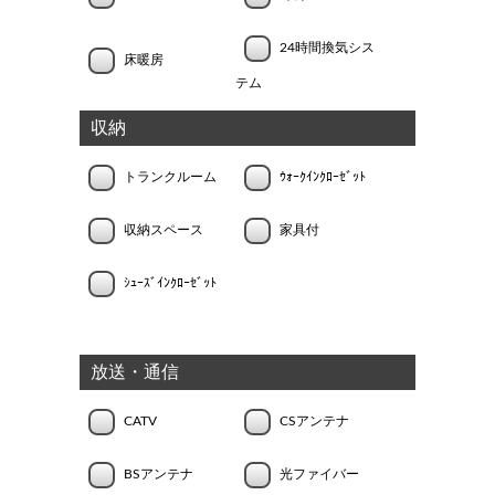
24時間換気シス
床暖房
テム
収納
トランクルーム
ｳｫｰｸｲﾝｸﾛｰｾﾞｯﾄ
収納スペース
家具付
ｼｭｰｽﾞｲﾝｸﾛｰｾﾞｯﾄ
放送・通信
CATV
CSアンテナ
BSアンテナ
光ファイバー