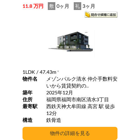
11.8 万円
敷
0ヶ月
礼
3ヶ月
1LDK
/ 47.43m
2
物件名
メゾンパルク清水 仲介手数料安
いから賃貸契約の..
築年
2025年12月
住所
福岡県福岡市南区清水3丁目
最寄駅
西鉄天神大牟田線 高宮 駅 徒歩
12分
構造
鉄骨造