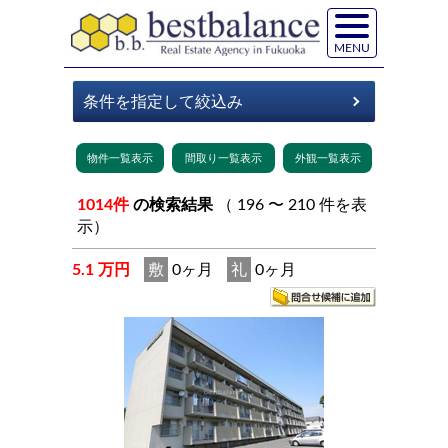
MENU
1014件
の検索結果
（ 196 〜 210 件を表
示）
5.1 万円
敷
0ヶ月
礼
0ヶ月