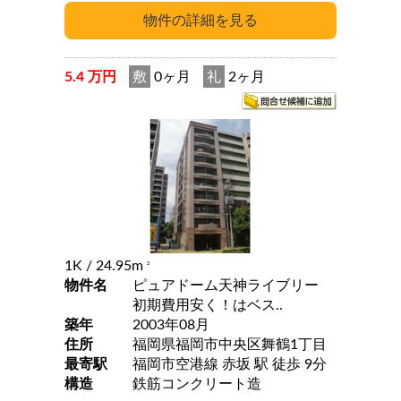
5.4 万円
敷
0ヶ月
礼
2ヶ月
1K
/ 24.95m
2
物件名
ピュアドーム天神ライブリー
初期費用安く！はベス..
築年
2003年08月
住所
福岡県福岡市中央区舞鶴1丁目
最寄駅
福岡市空港線 赤坂 駅 徒歩 9分
構造
鉄筋コンクリート造