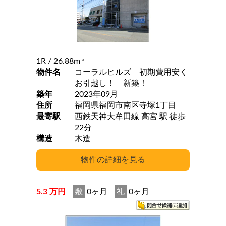
1R
/ 26.88m
2
物件名
コーラルヒルズ 初期費用安く
お引越し！ 新築！
築年
2023年09月
住所
福岡県福岡市南区寺塚1丁目
最寄駅
西鉄天神大牟田線 高宮 駅 徒歩
22分
構造
木造
5.3 万円
敷
0ヶ月
礼
0ヶ月