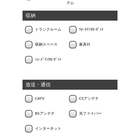
テム
収納
トランクルーム
ｳｫｰｸｲﾝｸﾛｰｾﾞｯﾄ
収納スペース
家具付
ｼｭｰｽﾞｲﾝｸﾛｰｾﾞｯﾄ
放送・通信
CATV
CSアンテナ
BSアンテナ
光ファイバー
インターネット