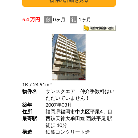
5.4 万円
敷
0ヶ月
礼
1ヶ月
1K
/ 24.91m
2
物件名
サンスクエア 仲介手数料はい
ただいていません！
築年
2007年03月
住所
福岡県福岡市中央区平尾4丁目
最寄駅
西鉄天神大牟田線 西鉄平尾 駅
徒歩 10分
構造
鉄筋コンクリート造