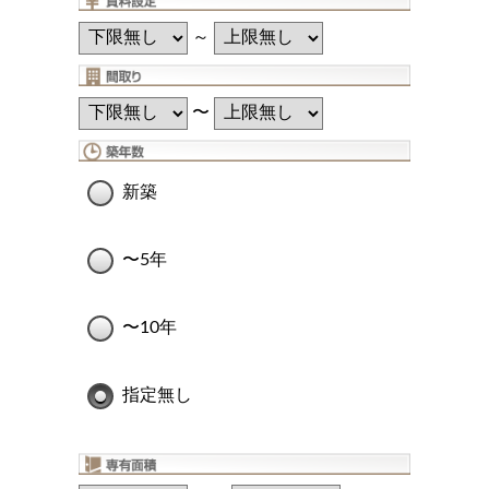
～
〜
新築
〜5年
〜10年
指定無し