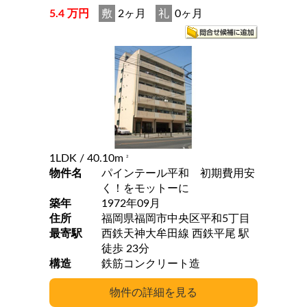
5.4 万円
敷
2ヶ月
礼
0ヶ月
1LDK
/ 40.10m
2
物件名
パインテール平和 初期費用安
く！をモットーに
築年
1972年09月
住所
福岡県福岡市中央区平和5丁目
最寄駅
西鉄天神大牟田線 西鉄平尾 駅
徒歩 23分
構造
鉄筋コンクリート造