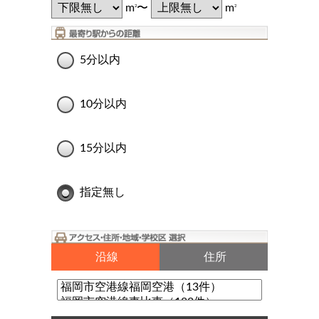
m
〜
m
2
2
5分以内
10分以内
15分以内
指定無し
沿線
住所