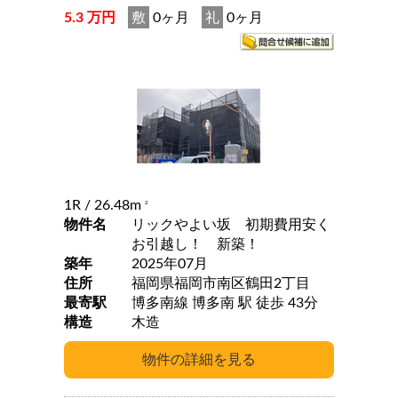
5.3 万円
敷
0ヶ月
礼
0ヶ月
1R
/ 26.48m
2
物件名
リックやよい坂 初期費用安く
お引越し！ 新築！
築年
2025年07月
住所
福岡県福岡市南区鶴田2丁目
最寄駅
博多南線 博多南 駅 徒歩 43分
構造
木造