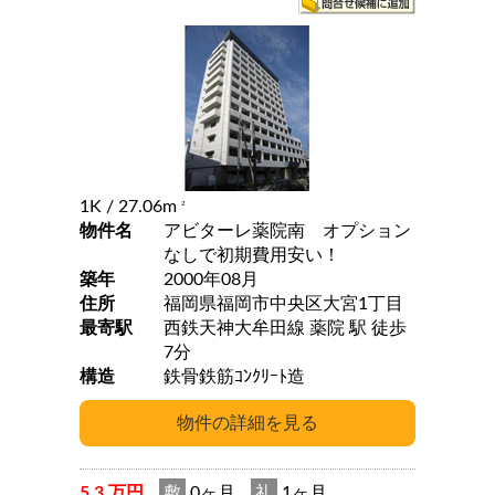
1K
/ 27.06m
2
物件名
アビターレ薬院南 オプション
なしで初期費用安い！
築年
2000年08月
住所
福岡県福岡市中央区大宮1丁目
最寄駅
西鉄天神大牟田線 薬院 駅 徒歩
7分
構造
鉄骨鉄筋ｺﾝｸﾘｰﾄ造
5.3 万円
敷
0ヶ月
礼
1ヶ月