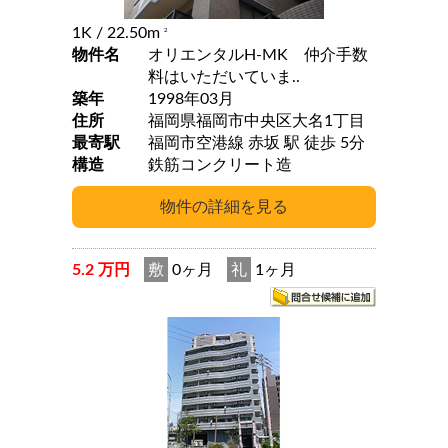
1K
/ 22.50m
2
物件名
オリエンタルH-MK 仲介手数
料はいただいていま..
築年
1998年03月
住所
福岡県福岡市中央区大名1丁目
最寄駅
福岡市空港線 赤坂 駅 徒歩 5分
構造
鉄筋コンクリート造
5.2 万円
敷
0ヶ月
礼
1ヶ月