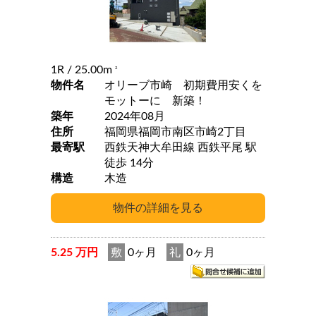
1R
/ 25.00m
2
物件名
オリーブ市崎 初期費用安くを
モットーに 新築！
築年
2024年08月
住所
福岡県福岡市南区市崎2丁目
最寄駅
西鉄天神大牟田線 西鉄平尾 駅
徒歩 14分
構造
木造
5.25 万円
敷
0ヶ月
礼
0ヶ月