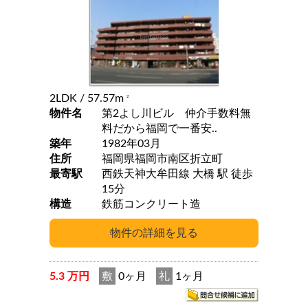
2LDK
/ 57.57m
2
物件名
第2よし川ビル 仲介手数料無
料だから福岡で一番安..
築年
1982年03月
住所
福岡県福岡市南区折立町
最寄駅
西鉄天神大牟田線 大橋 駅 徒歩
15分
構造
鉄筋コンクリート造
5.3 万円
敷
0ヶ月
礼
1ヶ月