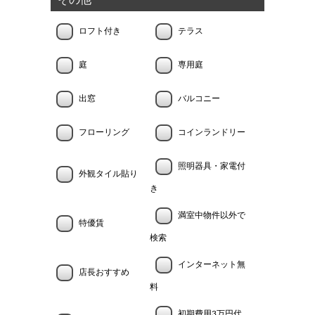
その他
ロフト付き
テラス
庭
専用庭
出窓
バルコニー
フローリング
コインランドリー
照明器具・家電付
外観タイル貼り
き
満室中物件以外で
特優賃
検索
インターネット無
店長おすすめ
料
初期費用3万円代