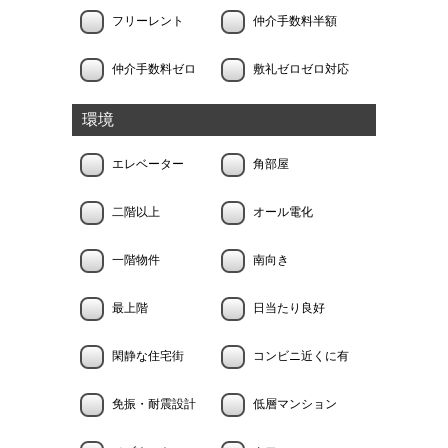
フリーレント
仲介手数料半額
仲介手数料ゼロ
敷礼ゼロゼロ対応
環境
エレベーター
角部屋
二階以上
オール電化
一階物件
南向き
最上階
日当たり良好
閑静な住宅街
コンビニ近くに有
免振・耐震設計
低層マンション