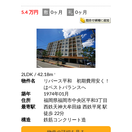
5.4 万円
敷
0ヶ月
礼
0ヶ月
2LDK
/ 42.18m
2
物件名
リバース平和 初期費用安く！
はベストバランスへ
築年
1974年01月
住所
福岡県福岡市中央区平和3丁目
最寄駅
西鉄天神大牟田線 西鉄平尾 駅
徒歩 22分
構造
鉄筋コンクリート造