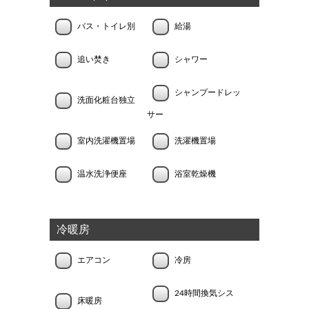
バス・トイレ別
給湯
追い焚き
シャワー
シャンプードレッ
洗面化粧台独立
サー
室内洗濯機置場
洗濯機置場
温水洗浄便座
浴室乾燥機
冷暖房
エアコン
冷房
24時間換気シス
床暖房