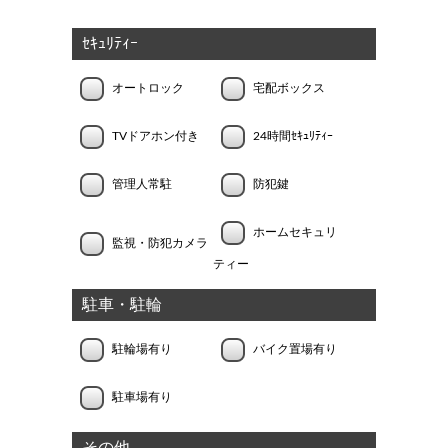
ｾｷｭﾘﾃｨｰ
オートロック
宅配ボックス
TVドアホン付き
24時間ｾｷｭﾘﾃｨｰ
管理人常駐
防犯鍵
ホームセキュリ
監視・防犯カメラ
ティー
駐車・駐輪
駐輪場有り
バイク置場有り
駐車場有り