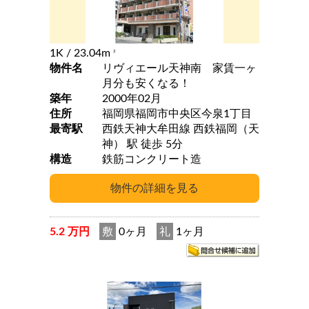
1K
/ 23.04m
2
物件名
リヴィエール天神南 家賃一ヶ
月分も安くなる！
築年
2000年02月
住所
福岡県福岡市中央区今泉1丁目
最寄駅
西鉄天神大牟田線 西鉄福岡（天
神） 駅 徒歩 5分
構造
鉄筋コンクリート造
5.2 万円
敷
0ヶ月
礼
1ヶ月