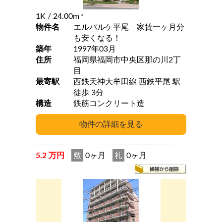
1K
/ 24.00m
2
物件名
エルパルケ平尾 家賃一ヶ月分
も安くなる！
築年
1997年03月
住所
福岡県福岡市中央区那の川2丁
目
最寄駅
西鉄天神大牟田線 西鉄平尾 駅
徒歩 3分
構造
鉄筋コンクリート造
5.2 万円
敷
0ヶ月
礼
0ヶ月