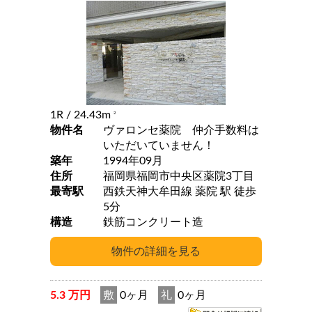
1R
/ 24.43m
2
物件名
ヴァロンセ薬院 仲介手数料は
いただいていません！
築年
1994年09月
住所
福岡県福岡市中央区薬院3丁目
最寄駅
西鉄天神大牟田線 薬院 駅 徒歩
5分
構造
鉄筋コンクリート造
5.3 万円
敷
0ヶ月
礼
0ヶ月