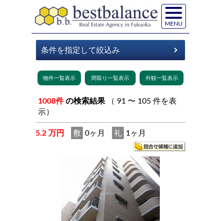
MENU
1008件
の検索結果
（ 91 〜 105 件を表
示）
5.2 万円
敷
0ヶ月
礼
1ヶ月