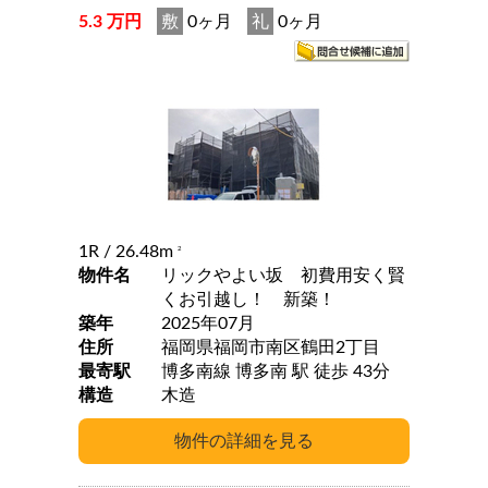
5.3 万円
敷
0ヶ月
礼
0ヶ月
1R
/ 26.48m
2
物件名
リックやよい坂 初費用安く賢
くお引越し！ 新築！
築年
2025年07月
住所
福岡県福岡市南区鶴田2丁目
最寄駅
博多南線 博多南 駅 徒歩 43分
構造
木造