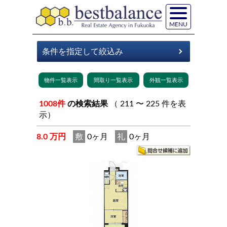
MENU
1008件
の検索結果
（ 211 〜 225 件を表
示）
8.0 万円
敷
0ヶ月
礼
0ヶ月