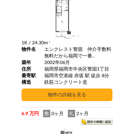
1K
/ 24.30m
2
物件名
エンクレスト警固 仲介手数料
無料だから福岡で一番..
築年
2002年06月
住所
福岡県福岡市中央区警固1丁目
最寄駅
福岡市空港線 赤坂 駅 徒歩 8分
構造
鉄筋コンクリート造
6.9 万円
敷
0ヶ月
礼
2ヶ月