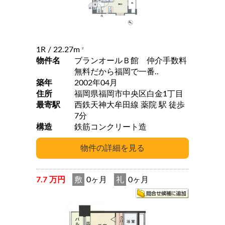
1R
/ 22.27m
2
物件名
ブランオールＢ館 仲介手数料
無料だから福岡で一番..
築年
2002年04月
住所
福岡県福岡市中央区白金1丁目
最寄駅
西鉄天神大牟田線 薬院 駅 徒歩
7分
構造
鉄筋コンクリート造
7.7 万円
敷
0ヶ月
礼
0ヶ月