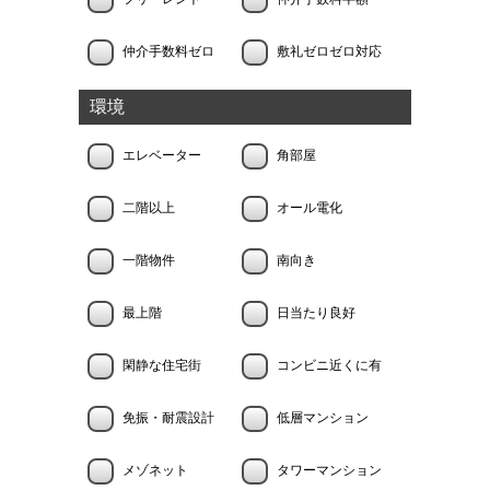
仲介手数料ゼロ
敷礼ゼロゼロ対応
環境
エレベーター
角部屋
二階以上
オール電化
一階物件
南向き
最上階
日当たり良好
閑静な住宅街
コンビニ近くに有
免振・耐震設計
低層マンション
メゾネット
タワーマンション