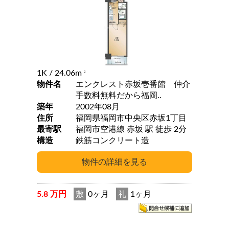
1K
/ 24.06m
2
物件名
エンクレスト赤坂壱番館 仲介
手数料無料だから福岡..
築年
2002年08月
住所
福岡県福岡市中央区赤坂1丁目
最寄駅
福岡市空港線 赤坂 駅 徒歩 2分
構造
鉄筋コンクリート造
5.8 万円
敷
0ヶ月
礼
1ヶ月