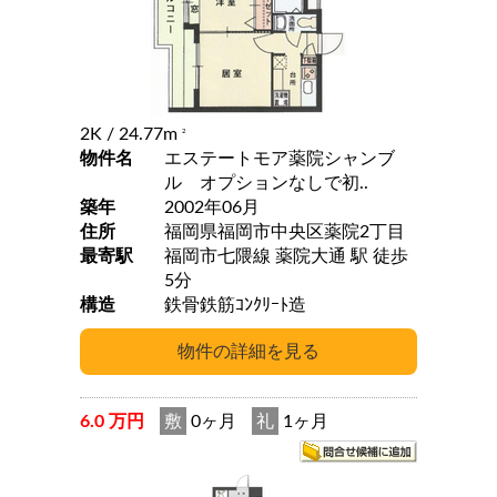
2K
/ 24.77m
2
物件名
エステートモア薬院シャンブ
ル オプションなしで初..
築年
2002年06月
住所
福岡県福岡市中央区薬院2丁目
最寄駅
福岡市七隈線 薬院大通 駅 徒歩
5分
構造
鉄骨鉄筋ｺﾝｸﾘｰﾄ造
6.0 万円
敷
0ヶ月
礼
1ヶ月