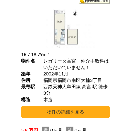
1R
/ 18.79m
2
物件名
レガリータ高宮 仲介手数料は
いただいていません！
築年
2002年11月
住所
福岡県福岡市南区大楠3丁目
最寄駅
西鉄天神大牟田線 高宮 駅 徒歩
3分
構造
木造
5.8 万円
敷
0ヶ月
礼
0ヶ月