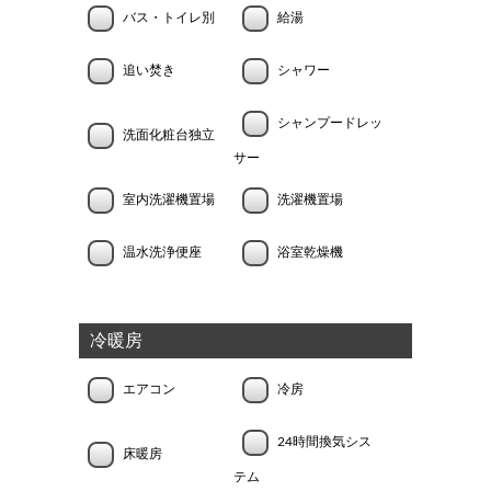
バス・トイレ別
給湯
追い焚き
シャワー
シャンプードレッ
洗面化粧台独立
サー
室内洗濯機置場
洗濯機置場
温水洗浄便座
浴室乾燥機
冷暖房
エアコン
冷房
24時間換気シス
床暖房
テム