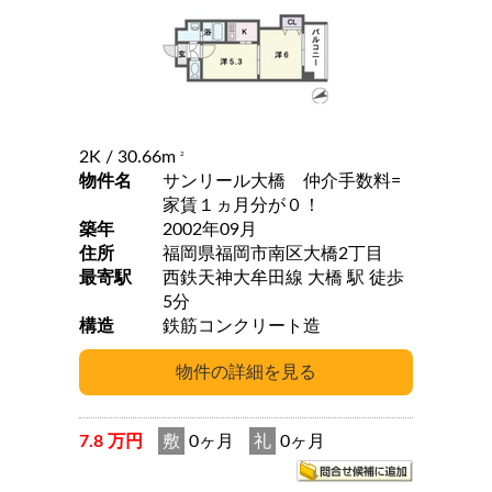
2K
/ 30.66m
2
物件名
サンリール大橋 仲介手数料=
家賃１ヵ月分が０！
築年
2002年09月
住所
福岡県福岡市南区大橋2丁目
最寄駅
西鉄天神大牟田線 大橋 駅 徒歩
5分
構造
鉄筋コンクリート造
7.8 万円
敷
0ヶ月
礼
0ヶ月