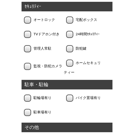
ｾｷｭﾘﾃｨｰ
オートロック
宅配ボックス
TVドアホン付き
24時間ｾｷｭﾘﾃｨｰ
管理人常駐
防犯鍵
ホームセキュリ
監視・防犯カメラ
ティー
駐車・駐輪
駐輪場有り
バイク置場有り
駐車場有り
その他