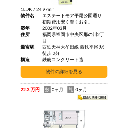
1LDK
/ 24.97m
2
物件名
エステートモア平尾公園通り
初期費用安く賢くお引..
築年
2002年03月
住所
福岡県福岡市中央区那の川2丁
目
最寄駅
西鉄天神大牟田線 西鉄平尾 駅
徒歩 2分
構造
鉄筋コンクリート造
22.3 万円
敷
0ヶ月
礼
0ヶ月