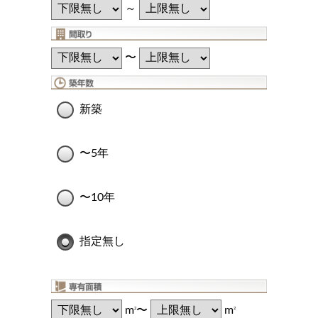
～
〜
新築
〜5年
〜10年
指定無し
m
〜
m
2
2