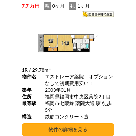
7.7 万円
敷
0ヶ月
礼
1ヶ月
1R
/ 29.78m
2
物件名
エストレーア薬院 オプション
なしで初期費用安い！
築年
2003年01月
住所
福岡県福岡市中央区薬院2丁目
最寄駅
福岡市七隈線 薬院大通 駅 徒歩
5分
構造
鉄筋コンクリート造