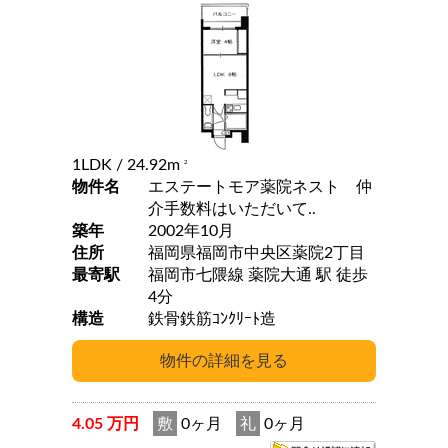
1LDK
/ 24.92m
2
物件名
エステートモア薬院ネスト 仲
介手数料はいただいて..
築年
2002年10月
住所
福岡県福岡市中央区薬院2丁目
最寄駅
福岡市七隈線 薬院大通 駅 徒歩
4分
構造
鉄骨鉄筋ｺﾝｸﾘｰﾄ造
4.05 万円
敷
0ヶ月
礼
0ヶ月