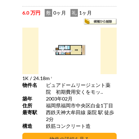
6.0 万円
敷
0ヶ月
礼
1ヶ月
1K
/ 24.18m
2
物件名
ピュアドームリージェント薬
院 初期費用安くをモッ..
築年
2003年02月
住所
福岡県福岡市中央区白金1丁目
最寄駅
西鉄天神大牟田線 薬院 駅 徒歩
2分
構造
鉄筋コンクリート造