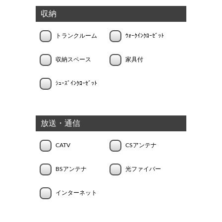
収納
トランクルーム
ｳｫｰｸｲﾝｸﾛｰｾﾞｯﾄ
収納スペース
家具付
ｼｭｰｽﾞｲﾝｸﾛｰｾﾞｯﾄ
放送・通信
CATV
CSアンテナ
BSアンテナ
光ファイバー
インターネット