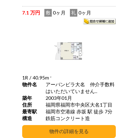
7.1 万円
敷
0ヶ月
礼
0ヶ月
1R
/ 40.95m
2
物件名
アーバンビラ大名 仲介手数料
はいただいていません..
築年
2003年01月
住所
福岡県福岡市中央区大名1丁目
最寄駅
福岡市空港線 赤坂 駅 徒歩 7分
構造
鉄筋コンクリート造