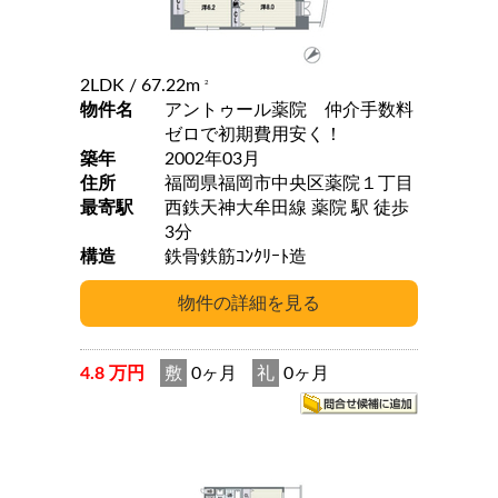
2LDK
/ 67.22m
2
物件名
アントゥール薬院 仲介手数料
ゼロで初期費用安く！
築年
2002年03月
住所
福岡県福岡市中央区薬院１丁目
最寄駅
西鉄天神大牟田線 薬院 駅 徒歩
3分
構造
鉄骨鉄筋ｺﾝｸﾘｰﾄ造
4.8 万円
敷
0ヶ月
礼
0ヶ月