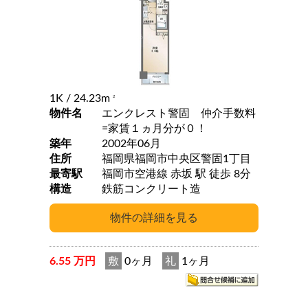
1K
/ 24.23m
2
物件名
エンクレスト警固 仲介手数料
=家賃１ヵ月分が０！
築年
2002年06月
住所
福岡県福岡市中央区警固1丁目
最寄駅
福岡市空港線 赤坂 駅 徒歩 8分
構造
鉄筋コンクリート造
6.55 万円
敷
0ヶ月
礼
1ヶ月