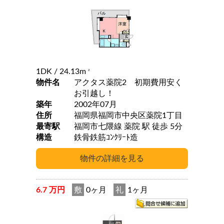
1DK
/ 24.13m
2
物件名
アクタス薬院2 初期費用安く
お引越し！
築年
2002年07月
住所
福岡県福岡市中央区薬院1丁目
最寄駅
福岡市七隈線 薬院 駅 徒歩 5分
構造
鉄骨鉄筋ｺﾝｸﾘｰﾄ造
6.7 万円
敷
0ヶ月
礼
1ヶ月