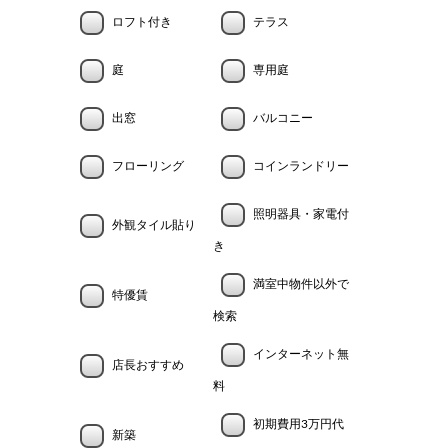
ロフト付き
テラス
庭
専用庭
出窓
バルコニー
フローリング
コインランドリー
照明器具・家電付
外観タイル貼り
き
満室中物件以外で
特優賃
検索
インターネット無
店長おすすめ
料
初期費用3万円代
新築