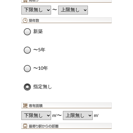
〜
新築
〜5年
〜10年
指定無し
m
〜
m
2
2