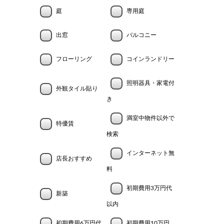
庭
専用庭
出窓
バルコニー
フローリング
コインランドリー
照明器具・家電付
外観タイル貼り
き
満室中物件以外で
特優賃
検索
インターネット無
店長おすすめ
料
初期費用3万円代
新築
以内
初期費用6万円代
初期費用10万円