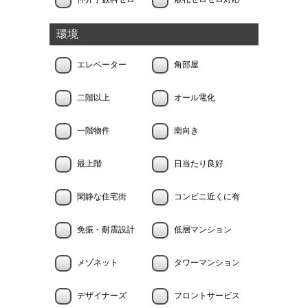
環境
エレベーター
角部屋
二階以上
オール電化
一階物件
南向き
最上階
日当たり良好
閑静な住宅街
コンビニ近くに有
免振・耐震設計
低層マンション
メゾネット
タワーマンション
デザイナーズ
フロントサービス