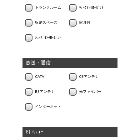
トランクルーム
ｳｫｰｸｲﾝｸﾛｰｾﾞｯﾄ
収納スペース
家具付
ｼｭｰｽﾞｲﾝｸﾛｰｾﾞｯﾄ
放送・通信
CATV
CSアンテナ
BSアンテナ
光ファイバー
インターネット
ｾｷｭﾘﾃｨｰ