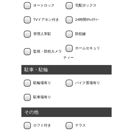
オートロック
宅配ボックス
TVドアホン付き
24時間ｾｷｭﾘﾃｨｰ
管理人常駐
防犯鍵
ホームセキュリ
監視・防犯カメラ
ティー
駐車・駐輪
駐輪場有り
バイク置場有り
駐車場有り
その他
ロフト付き
テラス