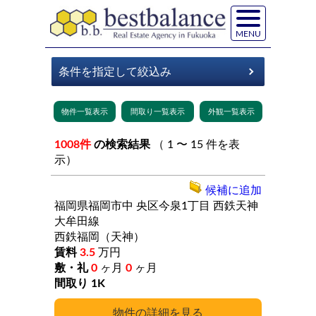
MENU
1008件
の検索結果
（ 1 〜 15 件を表
示）
候補に追加
福岡県福岡市中
央区今泉1丁目
西鉄天神
大牟田線
西鉄福岡（天神）
3.5
万円
0
ヶ月
0
ヶ月
1K
詳細