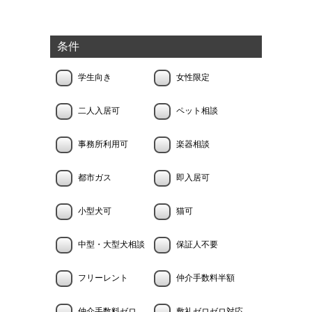
条件
学生向き
女性限定
二人入居可
ペット相談
事務所利用可
楽器相談
都市ガス
即入居可
小型犬可
猫可
中型・大型犬相談
保証人不要
フリーレント
仲介手数料半額
仲介手数料ゼロ
敷礼ゼロゼロ対応