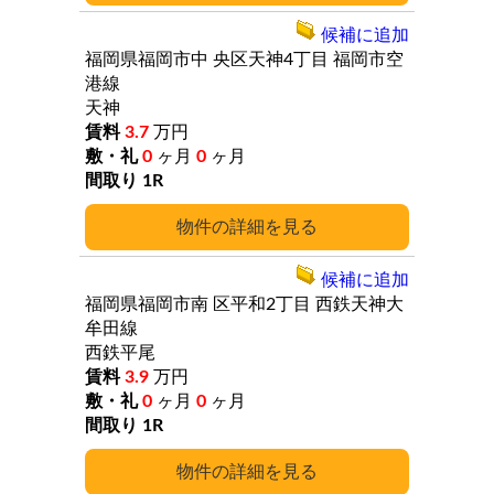
候補に追加
福岡県福岡市中
央区天神4丁目
福岡市空
港線
天神
3.7
万円
0
ヶ月
0
ヶ月
1R
詳細
候補に追加
福岡県福岡市南
区平和2丁目
西鉄天神大
牟田線
西鉄平尾
3.9
万円
0
ヶ月
0
ヶ月
1R
詳細