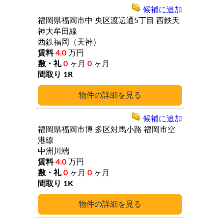
候補に追加
福岡県福岡市中
央区渡辺通5丁目
西鉄天
神大牟田線
西鉄福岡（天神）
4.0
万円
0
ヶ月
0
ヶ月
1R
詳細
候補に追加
福岡県福岡市博
多区対馬小路
福岡市空
港線
中洲川端
4.0
万円
0
ヶ月
0
ヶ月
1K
詳細