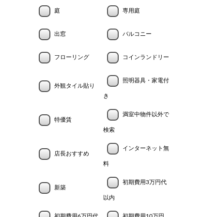
庭
専用庭
出窓
バルコニー
フローリング
コインランドリー
照明器具・家電付
外観タイル貼り
き
満室中物件以外で
特優賃
検索
インターネット無
店長おすすめ
料
初期費用3万円代
新築
以内
初期費用6万円代
初期費用10万円