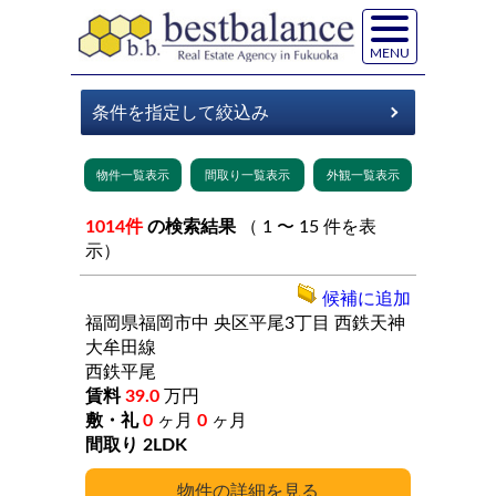
MENU
1014件
の検索結果
（ 1 〜 15 件を表
示）
候補に追加
福岡県福岡市中
央区平尾3丁目
西鉄天神
大牟田線
西鉄平尾
39.0
万円
0
ヶ月
0
ヶ月
2LDK
詳細