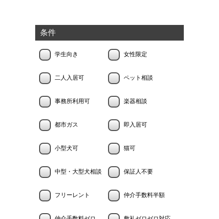
条件
学生向き
女性限定
二人入居可
ペット相談
事務所利用可
楽器相談
都市ガス
即入居可
小型犬可
猫可
中型・大型犬相談
保証人不要
フリーレント
仲介手数料半額
仲介手数料ゼロ
敷礼ゼロゼロ対応