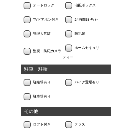
オートロック
宅配ボックス
TVドアホン付き
24時間ｾｷｭﾘﾃｨｰ
管理人常駐
防犯鍵
ホームセキュリ
監視・防犯カメラ
ティー
駐車・駐輪
駐輪場有り
バイク置場有り
駐車場有り
その他
ロフト付き
テラス