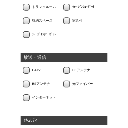
トランクルーム
ｳｫｰｸｲﾝｸﾛｰｾﾞｯﾄ
収納スペース
家具付
ｼｭｰｽﾞｲﾝｸﾛｰｾﾞｯﾄ
放送・通信
CATV
CSアンテナ
BSアンテナ
光ファイバー
インターネット
ｾｷｭﾘﾃｨｰ