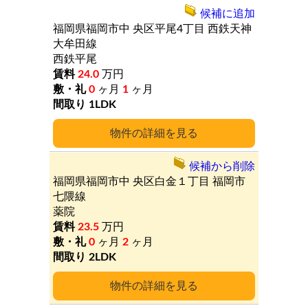
候補に追加
福岡県福岡市中
央区平尾4丁目
西鉄天神
大牟田線
西鉄平尾
24.0
万円
0
ヶ月
1
ヶ月
1LDK
詳細
候補から削除
福岡県福岡市中
央区白金１丁目
福岡市
七隈線
薬院
23.5
万円
0
ヶ月
2
ヶ月
2LDK
詳細