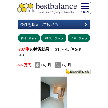
MENU
807件
の検索結果
（ 31 〜 45 件を表
示）
6.6 万円
敷
0ヶ月
礼
1ヶ月