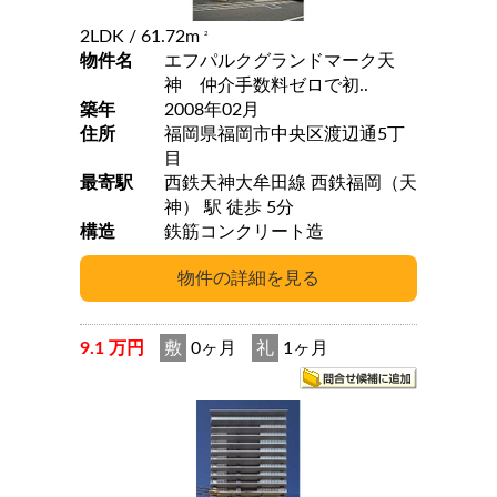
2LDK
/ 61.72m
2
物件名
エフパルクグランドマーク天
神 仲介手数料ゼロで初..
築年
2008年02月
住所
福岡県福岡市中央区渡辺通5丁
目
最寄駅
西鉄天神大牟田線 西鉄福岡（天
神） 駅 徒歩 5分
構造
鉄筋コンクリート造
9.1 万円
敷
0ヶ月
礼
1ヶ月