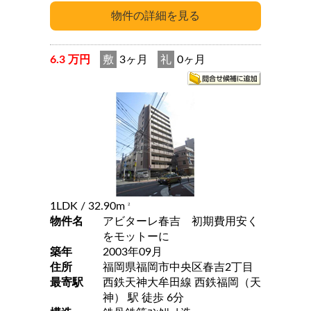
6.3 万円
敷
3ヶ月
礼
0ヶ月
1LDK
/ 32.90m
2
物件名
アビターレ春吉 初期費用安く
をモットーに
築年
2003年09月
住所
福岡県福岡市中央区春吉2丁目
最寄駅
西鉄天神大牟田線 西鉄福岡（天
神） 駅 徒歩 6分