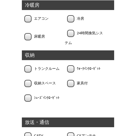
冷暖房
エアコン
冷房
24時間換気シス
床暖房
テム
収納
トランクルーム
ｳｫｰｸｲﾝｸﾛｰｾﾞｯﾄ
収納スペース
家具付
ｼｭｰｽﾞｲﾝｸﾛｰｾﾞｯﾄ
放送・通信
CATV
CSアンテナ