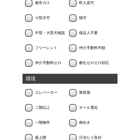
都市ガス
即入居可
小型犬可
猫可
中型・大型犬相談
保証人不要
フリーレント
仲介手数料半額
仲介手数料ゼロ
敷礼ゼロゼロ対応
環境
エレベーター
角部屋
二階以上
オール電化
一階物件
南向き
最上階
日当たり良好