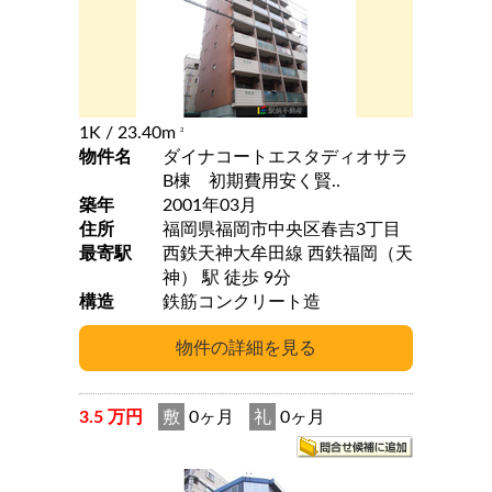
1K
/ 23.40m
2
物件名
ダイナコートエスタディオサラ
B棟 初期費用安く賢..
築年
2001年03月
住所
福岡県福岡市中央区春吉3丁目
最寄駅
西鉄天神大牟田線 西鉄福岡（天
神） 駅 徒歩 9分
構造
鉄筋コンクリート造
3.5 万円
敷
0ヶ月
礼
0ヶ月