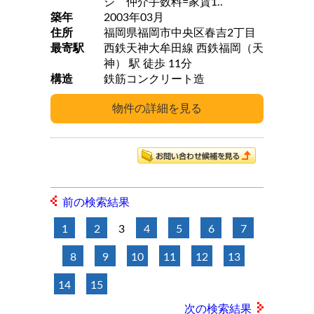
ジ 仲介手数料=家賃1..
築年
2003年03月
住所
福岡県福岡市中央区春吉2丁目
最寄駅
西鉄天神大牟田線 西鉄福岡（天
神） 駅 徒歩 11分
構造
鉄筋コンクリート造
前の検索結果
1
2
3
4
5
6
7
8
9
10
11
12
13
14
15
次の検索結果