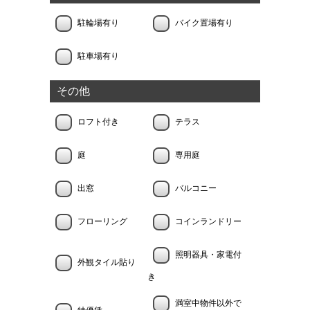
駐輪場有り
バイク置場有り
駐車場有り
その他
ロフト付き
テラス
庭
専用庭
出窓
バルコニー
フローリング
コインランドリー
照明器具・家電付
外観タイル貼り
き
満室中物件以外で