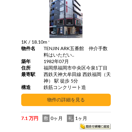
1K
/ 18.10m
2
物件名
TENJIN ARK五番館 仲介手数
料はいただい..
築年
1982年07月
住所
福岡県福岡市中央区今泉1丁目
最寄駅
西鉄天神大牟田線 西鉄福岡（天
神） 駅 徒歩 5分
構造
鉄筋コンクリート造
7.1 万円
敷
0ヶ月
礼
1ヶ月