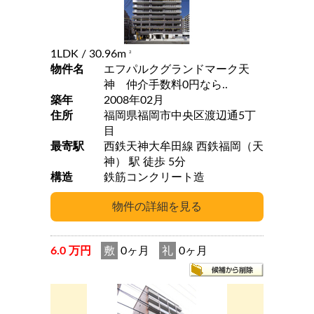
1LDK
/ 30.96m
2
物件名
エフパルクグランドマーク天
神 仲介手数料0円なら..
築年
2008年02月
住所
福岡県福岡市中央区渡辺通5丁
目
最寄駅
西鉄天神大牟田線 西鉄福岡（天
神） 駅 徒歩 5分
構造
鉄筋コンクリート造
6.0 万円
敷
0ヶ月
礼
0ヶ月