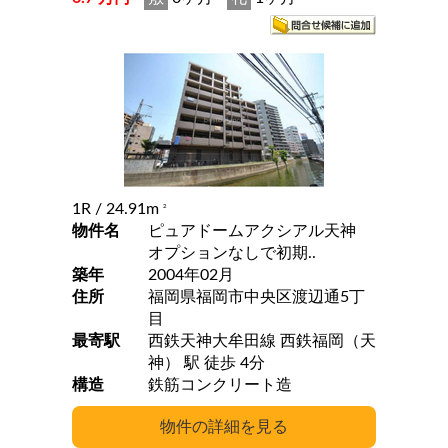
1R
/ 24.91m
2
物件名
ピュアドームアクシアル天神
オプションなしで初期..
築年
2004年02月
住所
福岡県福岡市中央区渡辺通5丁
目
最寄駅
西鉄天神大牟田線 西鉄福岡（天
神） 駅 徒歩 4分
構造
鉄筋コンクリート造