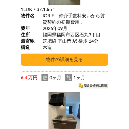
1LDK
/ 37.13m
2
物件名
IORIE 仲介手数料安いから賃
貸契約の初期費用..
築年
2026年09月
住所
福岡県福岡市西区石丸3丁目
最寄駅
筑肥線 下山門 駅 徒歩 14分
構造
木造
6.4 万円
敷
0ヶ月
礼
1ヶ月