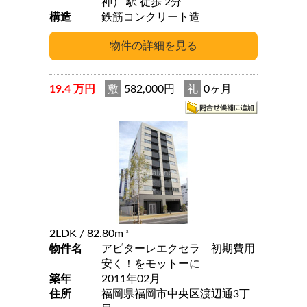
神） 駅 徒歩 2分
構造
鉄筋コンクリート造
19.4 万円
敷
582,000円
礼
0ヶ月
2LDK
/ 82.80m
2
物件名
アビターレエクセラ 初期費用
安く！をモットーに
築年
2011年02月
住所
福岡県福岡市中央区渡辺通3丁