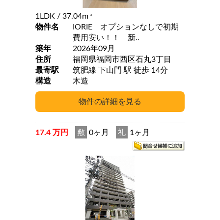
1LDK
/ 37.04m
2
物件名
IORIE オプションなしで初期
費用安い！！ 新..
築年
2026年09月
住所
福岡県福岡市西区石丸3丁目
最寄駅
筑肥線 下山門 駅 徒歩 14分
構造
木造
17.4 万円
敷
0ヶ月
礼
1ヶ月