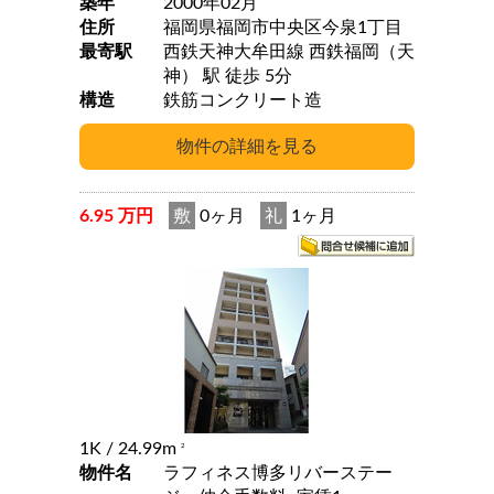
築年
2000年02月
住所
福岡県福岡市中央区今泉1丁目
最寄駅
西鉄天神大牟田線 西鉄福岡（天
神） 駅 徒歩 5分
構造
鉄筋コンクリート造
6.95 万円
敷
0ヶ月
礼
1ヶ月
1K
/ 24.99m
2
物件名
ラフィネス博多リバーステー