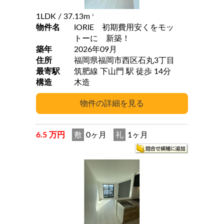
1LDK
/ 37.13m
2
物件名
IORIE 初期費用安くをモッ
トーに 新築！
築年
2026年09月
住所
福岡県福岡市西区石丸3丁目
最寄駅
筑肥線 下山門 駅 徒歩 14分
構造
木造
6.5 万円
敷
0ヶ月
礼
1ヶ月