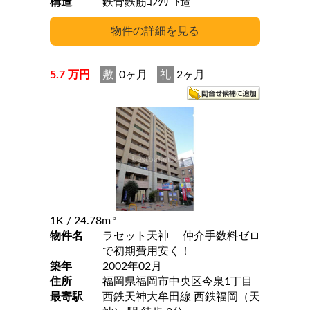
構造
鉄骨鉄筋ｺﾝｸﾘｰﾄ造
5.7 万円
敷
0ヶ月
礼
2ヶ月
1K
/ 24.78m
2
物件名
ラセット天神 仲介手数料ゼロ
で初期費用安く！
築年
2002年02月
住所
福岡県福岡市中央区今泉1丁目
最寄駅
西鉄天神大牟田線 西鉄福岡（天