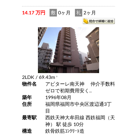
14.17 万円
敷
0ヶ月
礼
2ヶ月
2LDK
/ 69.43m
2
物件名
アビターレ南天神 仲介手数料
ゼロで初期費用安く..
築年
1996年08月
住所
福岡県福岡市中央区渡辺通3丁
目
最寄駅
西鉄天神大牟田線 西鉄福岡（天
神） 駅 徒歩 10分
構造
鉄骨鉄筋ｺﾝｸﾘｰﾄ造