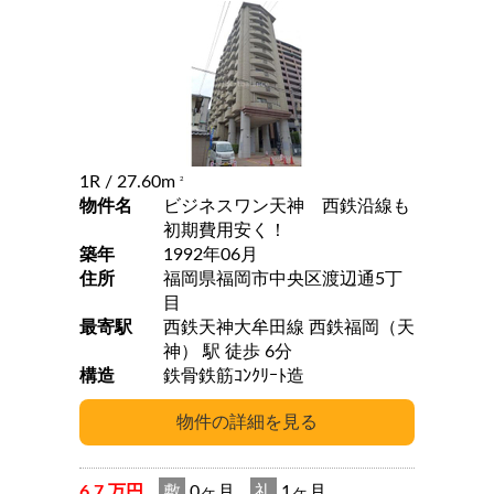
1R
/ 27.60m
2
物件名
ビジネスワン天神 西鉄沿線も
初期費用安く！
築年
1992年06月
住所
福岡県福岡市中央区渡辺通5丁
目
最寄駅
西鉄天神大牟田線 西鉄福岡（天
神） 駅 徒歩 6分
構造
鉄骨鉄筋ｺﾝｸﾘｰﾄ造
6.7 万円
敷
0ヶ月
礼
1ヶ月