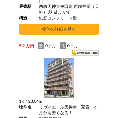
目
最寄駅
西鉄天神大牟田線 西鉄福岡（天
神） 駅 徒歩 8分
構造
鉄筋コンクリート造
5.2 万円
敷
0ヶ月
礼
0ヶ月
1K
/ 23.04m
2
物件名
リヴィエール天神南 家賃一ヶ
月分も安くなる！