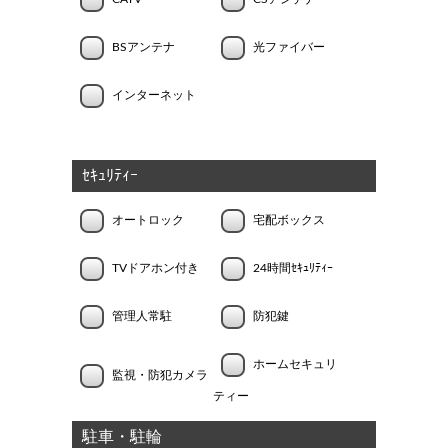
BSアンテナ
光ファイバー
インターネット
ｾｷｭﾘﾃｨｰ
オートロック
宅配ボックス
TVドアホン付き
24時間ｾｷｭﾘﾃｨｰ
管理人常駐
防犯鍵
ホームセキュリ
監視・防犯カメラ
ティー
駐車・駐輪