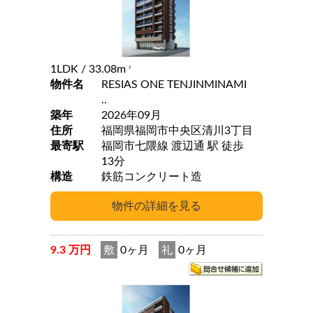
1LDK
/ 33.08m
2
物件名
RESIAS ONE TENJINMINAMI
..
築年
2026年09月
住所
福岡県福岡市中央区清川3丁目
最寄駅
福岡市七隈線 渡辺通 駅 徒歩
13分
構造
鉄筋コンクリート造
9.3 万円
敷
0ヶ月
礼
0ヶ月