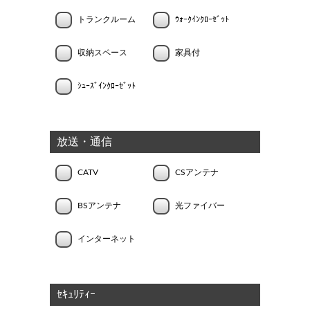
トランクルーム
ｳｫｰｸｲﾝｸﾛｰｾﾞｯﾄ
収納スペース
家具付
ｼｭｰｽﾞｲﾝｸﾛｰｾﾞｯﾄ
放送・通信
CATV
CSアンテナ
BSアンテナ
光ファイバー
インターネット
ｾｷｭﾘﾃｨｰ