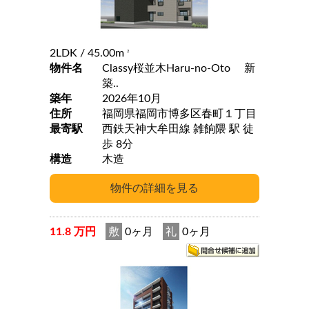
2LDK
/ 45.00m
2
物件名
Classy桜並木Haru-no-Oto 新
築..
築年
2026年10月
住所
福岡県福岡市博多区春町１丁目
最寄駅
西鉄天神大牟田線 雑餉隈 駅 徒
歩 8分
構造
木造
11.8 万円
敷
0ヶ月
礼
0ヶ月