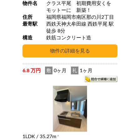
物件名
クラス平尾 初期費用安くを
モットーに 新築！
住所
福岡県福岡市南区那の川2丁目
最寄駅
西鉄天神大牟田線 西鉄平尾 駅
徒歩 8分
構造
鉄筋コンクリート造
6.8 万円
敷
0ヶ月
礼
1ヶ月
1LDK
/ 35.27m
2