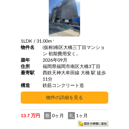
1LDK
/ 31.00m
2
物件名
(仮称)南区大橋三丁目マンショ
ン 初期費用安く..
築年
2026年09月
住所
福岡県福岡市南区大橋3丁目
最寄駅
西鉄天神大牟田線 大橋 駅 徒歩
11分
構造
鉄筋コンクリート造
13.7 万円
敷
0ヶ月
礼
1ヶ月