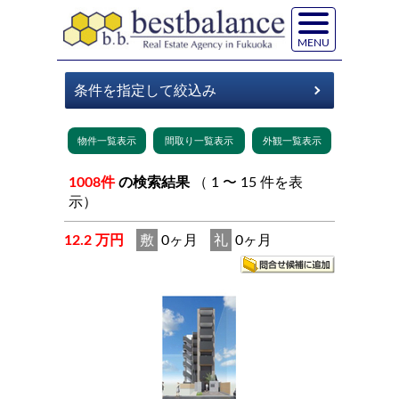
MENU
1008件
の検索結果
（ 1 〜 15 件を表
示）
12.2 万円
敷
0ヶ月
礼
0ヶ月