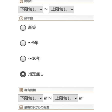
〜
新築
〜5年
〜10年
指定無し
m
〜
m
2
2