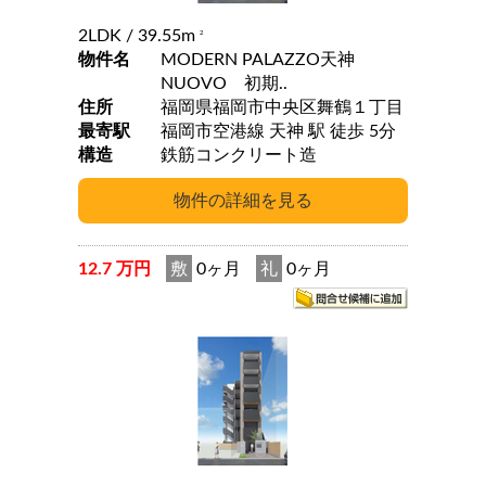
2LDK
/ 39.55m
2
物件名
MODERN PALAZZO天神
NUOVO 初期..
住所
福岡県福岡市中央区舞鶴１丁目
最寄駅
福岡市空港線 天神 駅 徒歩 5分
構造
鉄筋コンクリート造
12.7 万円
敷
0ヶ月
礼
0ヶ月