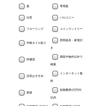
庭
専用庭
出窓
バルコニー
フローリング
コインランドリー
照明器具・家電付
外観タイル貼り
き
満室中物件以外で
特優賃
検索
インターネット無
店長おすすめ
料
初期費用3万円代
新築
以内