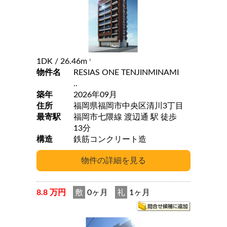
1DK
/ 26.46m
2
物件名
RESIAS ONE TENJINMINAMI
..
築年
2026年09月
住所
福岡県福岡市中央区清川3丁目
最寄駅
福岡市七隈線 渡辺通 駅 徒歩
13分
構造
鉄筋コンクリート造
8.8 万円
敷
0ヶ月
礼
1ヶ月