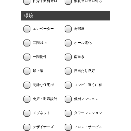
仲介手数料ゼロ
敷礼ゼロゼロ対応
環境
エレベーター
角部屋
二階以上
オール電化
一階物件
南向き
最上階
日当たり良好
閑静な住宅街
コンビニ近くに有
免振・耐震設計
低層マンション
メゾネット
タワーマンション
デザイナーズ
フロントサービス