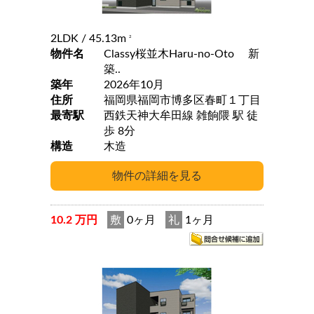
2LDK
/ 45.13m
2
物件名
Classy桜並木Haru-no-Oto 新
築..
築年
2026年10月
住所
福岡県福岡市博多区春町１丁目
最寄駅
西鉄天神大牟田線 雑餉隈 駅 徒
歩 8分
構造
木造
10.2 万円
敷
0ヶ月
礼
1ヶ月