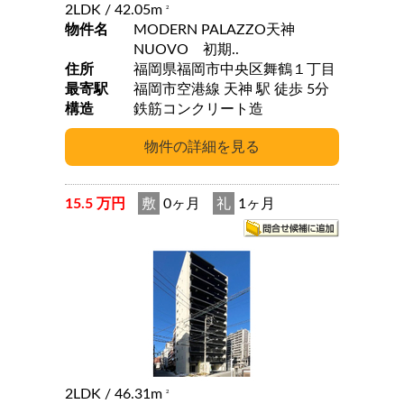
2LDK
/ 42.05m
2
物件名
MODERN PALAZZO天神
NUOVO 初期..
住所
福岡県福岡市中央区舞鶴１丁目
最寄駅
福岡市空港線 天神 駅 徒歩 5分
構造
鉄筋コンクリート造
15.5 万円
敷
0ヶ月
礼
1ヶ月
2LDK
/ 46.31m
2