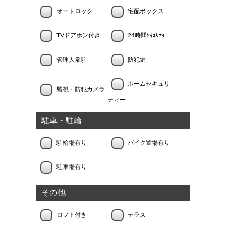
オートロック
宅配ボックス
TVドアホン付き
24時間ｾｷｭﾘﾃｨｰ
管理人常駐
防犯鍵
ホームセキュリ
監視・防犯カメラ
ティー
駐車・駐輪
駐輪場有り
バイク置場有り
駐車場有り
その他
ロフト付き
テラス