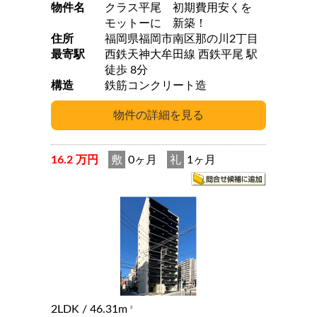
物件名
クラス平尾 初期費用安くを
モットーに 新築！
住所
福岡県福岡市南区那の川2丁目
最寄駅
西鉄天神大牟田線 西鉄平尾 駅
徒歩 8分
構造
鉄筋コンクリート造
16.2 万円
敷
0ヶ月
礼
1ヶ月
2LDK
/ 46.31m
2