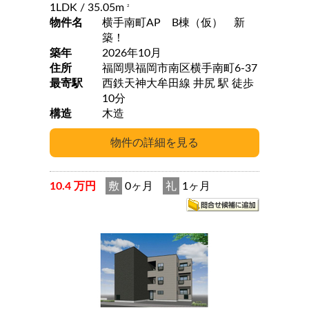
1LDK
/ 35.05m
2
物件名
横手南町AP B棟（仮） 新
築！
築年
2026年10月
住所
福岡県福岡市南区横手南町6-37
最寄駅
西鉄天神大牟田線 井尻 駅 徒歩
10分
構造
木造
10.4 万円
敷
0ヶ月
礼
1ヶ月