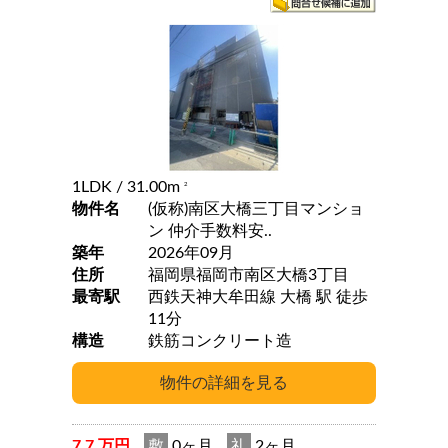
1LDK
/ 31.00m
2
物件名
(仮称)南区大橋三丁目マンショ
ン 仲介手数料安..
築年
2026年09月
住所
福岡県福岡市南区大橋3丁目
最寄駅
西鉄天神大牟田線 大橋 駅 徒歩
11分
構造
鉄筋コンクリート造
7.7 万円
敷
0ヶ月
礼
2ヶ月