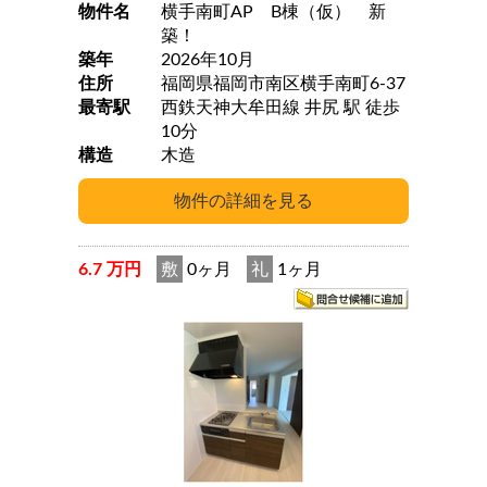
物件名
横手南町AP B棟（仮） 新
築！
築年
2026年10月
住所
福岡県福岡市南区横手南町6-37
最寄駅
西鉄天神大牟田線 井尻 駅 徒歩
10分
構造
木造
6.7 万円
敷
0ヶ月
礼
1ヶ月