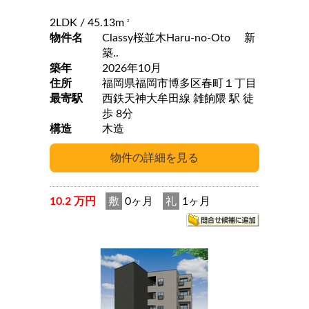
2LDK
/ 45.13m
2
物件名
Classy桜並木Haru-no-Oto 新
築..
築年
2026年10月
住所
福岡県福岡市博多区春町１丁目
最寄駅
西鉄天神大牟田線 雑餉隈 駅 徒
歩 8分
構造
木造
10.2 万円
敷
0ヶ月
礼
1ヶ月