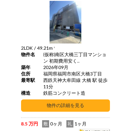
2LDK
/ 49.21m
2
物件名
(仮称)南区大橋三丁目マンショ
ン 初期費用安く..
築年
2026年09月
住所
福岡県福岡市南区大橋3丁目
最寄駅
西鉄天神大牟田線 大橋 駅 徒歩
11分
構造
鉄筋コンクリート造
8.5 万円
敷
0ヶ月
礼
1ヶ月