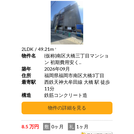
2LDK
/ 49.21m
2
物件名
(仮称)南区大橋三丁目マンショ
ン 初期費用安く..
築年
2026年09月
住所
福岡県福岡市南区大橋3丁目
最寄駅
西鉄天神大牟田線 大橋 駅 徒歩
11分
構造
鉄筋コンクリート造
8.5 万円
敷
0ヶ月
礼
1ヶ月