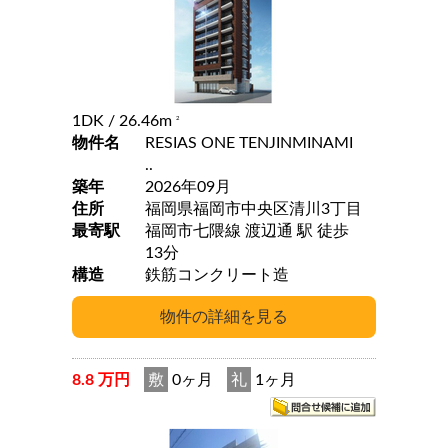
1DK
/ 26.46m
2
物件名
RESIAS ONE TENJINMINAMI
..
築年
2026年09月
住所
福岡県福岡市中央区清川3丁目
最寄駅
福岡市七隈線 渡辺通 駅 徒歩
13分
構造
鉄筋コンクリート造
8.8 万円
敷
0ヶ月
礼
1ヶ月