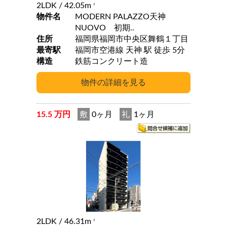
2LDK
/ 42.05m
2
物件名
MODERN PALAZZO天神
NUOVO 初期..
住所
福岡県福岡市中央区舞鶴１丁目
最寄駅
福岡市空港線 天神 駅 徒歩 5分
構造
鉄筋コンクリート造
15.5 万円
敷
0ヶ月
礼
1ヶ月
2LDK
/ 46.31m
2