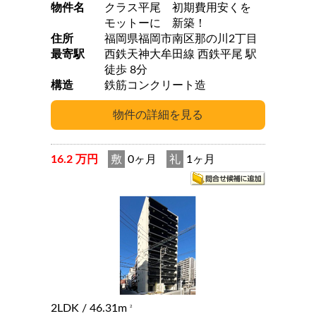
物件名
クラス平尾 初期費用安くを
モットーに 新築！
住所
福岡県福岡市南区那の川2丁目
最寄駅
西鉄天神大牟田線 西鉄平尾 駅
徒歩 8分
構造
鉄筋コンクリート造
16.2 万円
敷
0ヶ月
礼
1ヶ月
2LDK
/ 46.31m
2