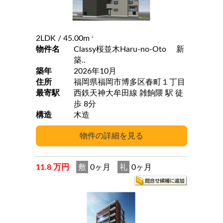
2LDK
/ 45.00m
2
物件名
Classy桜並木Haru-no-Oto 新
築..
築年
2026年10月
住所
福岡県福岡市博多区春町１丁目
最寄駅
西鉄天神大牟田線 雑餉隈 駅 徒
歩 8分
構造
木造
11.8 万円
敷
0ヶ月
礼
0ヶ月