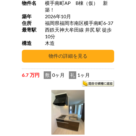
物件名
横手南町AP B棟（仮） 新
築！
築年
2026年10月
住所
福岡県福岡市南区横手南町6-37
最寄駅
西鉄天神大牟田線 井尻 駅 徒歩
10分
構造
木造
6.7 万円
敷
0ヶ月
礼
1ヶ月