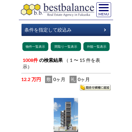
MENU
1008件
の検索結果
（ 1 〜 15 件を表
示）
12.2 万円
敷
0ヶ月
礼
0ヶ月