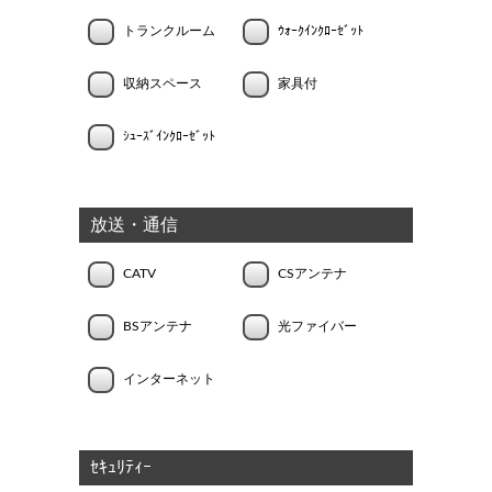
トランクルーム
ｳｫｰｸｲﾝｸﾛｰｾﾞｯﾄ
収納スペース
家具付
ｼｭｰｽﾞｲﾝｸﾛｰｾﾞｯﾄ
放送・通信
CATV
CSアンテナ
BSアンテナ
光ファイバー
インターネット
ｾｷｭﾘﾃｨｰ