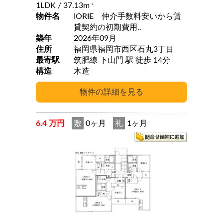
1LDK
/ 37.13m
2
物件名
IORIE 仲介手数料安いから賃
貸契約の初期費用..
築年
2026年09月
住所
福岡県福岡市西区石丸3丁目
最寄駅
筑肥線 下山門 駅 徒歩 14分
構造
木造
6.4 万円
敷
0ヶ月
礼
1ヶ月