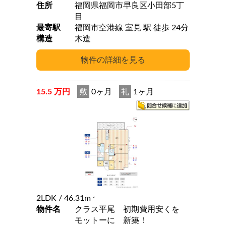
住所
福岡県福岡市早良区小田部5丁
目
最寄駅
福岡市空港線 室見 駅 徒歩 24分
構造
木造
15.5 万円
敷
0ヶ月
礼
1ヶ月
2LDK
/ 46.31m
2
物件名
クラス平尾 初期費用安くを
モットーに 新築！