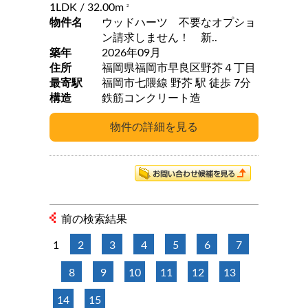
1LDK
/ 32.00m
2
物件名
ウッドハーツ 不要なオプショ
ン請求しません！ 新..
築年
2026年09月
住所
福岡県福岡市早良区野芥４丁目
最寄駅
福岡市七隈線 野芥 駅 徒歩 7分
構造
鉄筋コンクリート造
前の検索結果
1
2
3
4
5
6
7
8
9
10
11
12
13
14
15