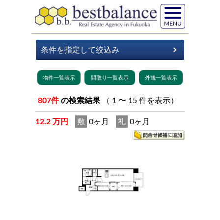
MENU
807件
の検索結果
（ 1 〜 15 件を表示）
12.2 万円
敷
0ヶ月
礼
0ヶ月