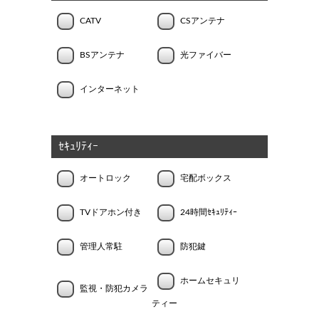
CATV
CSアンテナ
BSアンテナ
光ファイバー
インターネット
ｾｷｭﾘﾃｨｰ
オートロック
宅配ボックス
TVドアホン付き
24時間ｾｷｭﾘﾃｨｰ
管理人常駐
防犯鍵
ホームセキュリ
監視・防犯カメラ
ティー