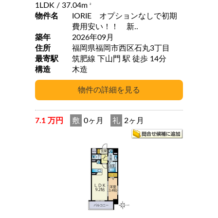
1LDK
/ 37.04m
2
物件名
IORIE オプションなしで初期
費用安い！！ 新..
築年
2026年09月
住所
福岡県福岡市西区石丸3丁目
最寄駅
筑肥線 下山門 駅 徒歩 14分
構造
木造
7.1 万円
敷
0ヶ月
礼
2ヶ月