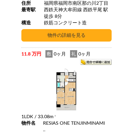
住所
福岡県福岡市南区那の川2丁目
最寄駅
西鉄天神大牟田線 西鉄平尾 駅
徒歩 8分
構造
鉄筋コンクリート造
11.8 万円
敷
0ヶ月
礼
0ヶ月
1LDK
/ 33.08m
2
物件名
RESIAS ONE TENJINMINAMI
..