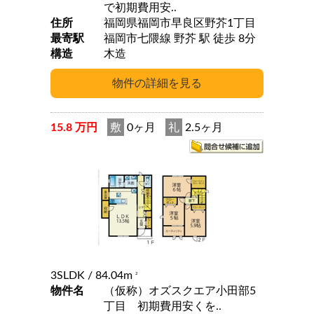
で初期費用安..
住所
福岡県福岡市早良区野芥1丁目
最寄駅
福岡市七隈線 野芥 駅 徒歩 8分
構造
木造
15.8 万円
敷
0ヶ月
礼
2.5ヶ月
3SLDK
/ 84.04m
2
物件名
（仮称）オズスクエア小田部5
丁目 初期費用安くを..