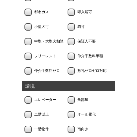
都市ガス
即入居可
小型犬可
猫可
中型・大型犬相談
保証人不要
フリーレント
仲介手数料半額
仲介手数料ゼロ
敷礼ゼロゼロ対応
環境
エレベーター
角部屋
二階以上
オール電化
一階物件
南向き