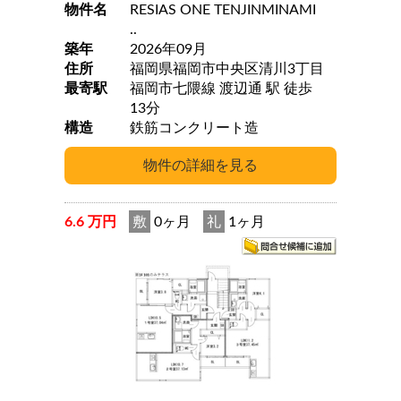
物件名
RESIAS ONE TENJINMINAMI
..
築年
2026年09月
住所
福岡県福岡市中央区清川3丁目
最寄駅
福岡市七隈線 渡辺通 駅 徒歩
13分
構造
鉄筋コンクリート造
6.6 万円
敷
0ヶ月
礼
1ヶ月