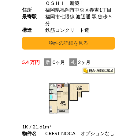
ＯＳＨＩ 新築！
住所
福岡県福岡市中央区春吉1丁目
最寄駅
福岡市七隈線 渡辺通 駅 徒歩 5
分
構造
鉄筋コンクリート造
5.4 万円
敷
0ヶ月
礼
2ヶ月
1K
/ 21.61m
2
物件名
CREST NOCA オプションなし