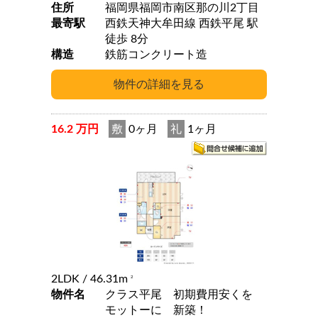
住所
福岡県福岡市南区那の川2丁目
最寄駅
西鉄天神大牟田線 西鉄平尾 駅
徒歩 8分
構造
鉄筋コンクリート造
16.2 万円
敷
0ヶ月
礼
1ヶ月
2LDK
/ 46.31m
2
物件名
クラス平尾 初期費用安くを
モットーに 新築！