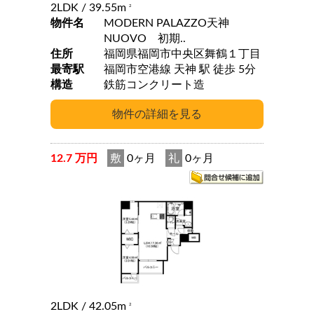
2LDK
/ 39.55m
2
物件名
MODERN PALAZZO天神
NUOVO 初期..
住所
福岡県福岡市中央区舞鶴１丁目
最寄駅
福岡市空港線 天神 駅 徒歩 5分
構造
鉄筋コンクリート造
12.7 万円
敷
0ヶ月
礼
0ヶ月
2LDK
/ 42.05m
2