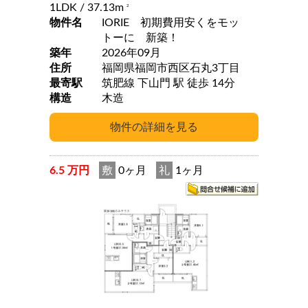
1LDK
/ 37.13m
2
物件名
IORIE 初期費用安くをモッ
トーに 新築！
築年
2026年09月
住所
福岡県福岡市西区石丸3丁目
最寄駅
筑肥線 下山門 駅 徒歩 14分
構造
木造
6.5 万円
敷
0ヶ月
礼
1ヶ月