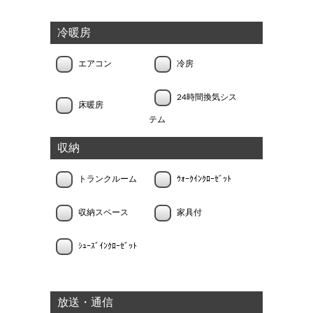
冷暖房
エアコン
冷房
24時間換気シス
床暖房
テム
収納
トランクルーム
ｳｫｰｸｲﾝｸﾛｰｾﾞｯﾄ
収納スペース
家具付
ｼｭｰｽﾞｲﾝｸﾛｰｾﾞｯﾄ
放送・通信