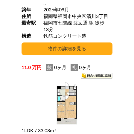
..
築年
2026年09月
住所
福岡県福岡市中央区清川3丁目
最寄駅
福岡市七隈線 渡辺通 駅 徒歩
13分
構造
鉄筋コンクリート造
11.0 万円
敷
0ヶ月
礼
0ヶ月
1LDK
/ 33.08m
2