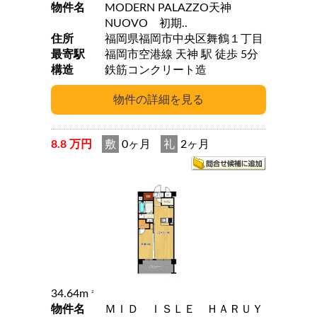
物件名
MODERN PALAZZO天神
NUOVO 初期..
住所
福岡県福岡市中央区舞鶴１丁目
最寄駅
福岡市空港線 天神 駅 徒歩 5分
構造
鉄筋コンクリート造
8.8 万円
敷
0ヶ月
礼
2ヶ月
34.64m
2
物件名
ＭＩＤ ＩＳＬＥ ＨＡＲＵＹ