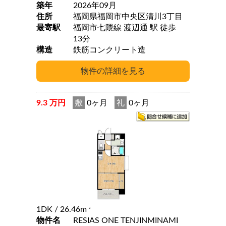
築年
2026年09月
住所
福岡県福岡市中央区清川3丁目
最寄駅
福岡市七隈線 渡辺通 駅 徒歩
13分
構造
鉄筋コンクリート造
9.3 万円
敷
0ヶ月
礼
0ヶ月
1DK
/ 26.46m
2
物件名
RESIAS ONE TENJINMINAMI