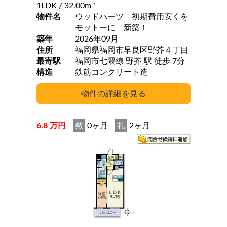
1LDK
/ 32.00m
2
物件名
ウッドハーツ 初期費用安くを
モットーに 新築！
築年
2026年09月
住所
福岡県福岡市早良区野芥４丁目
最寄駅
福岡市七隈線 野芥 駅 徒歩 7分
構造
鉄筋コンクリート造
6.8 万円
敷
0ヶ月
礼
2ヶ月