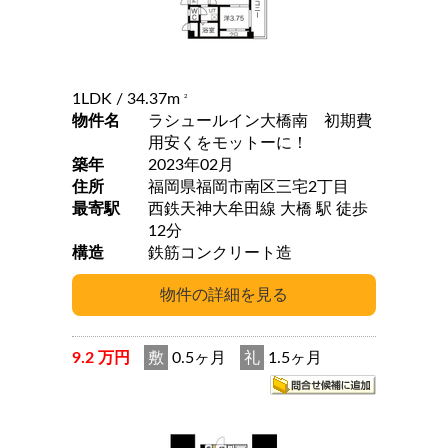
1LDK
/ 34.37m
2
物件名
ラシュールイン大橋南 初期費
用安くをモットーに！
築年
2023年02月
住所
福岡県福岡市南区三宅2丁目
最寄駅
西鉄天神大牟田線 大橋 駅 徒歩
12分
構造
鉄筋コンクリート造
9.2 万円
敷
0.5ヶ月
礼
1.5ヶ月