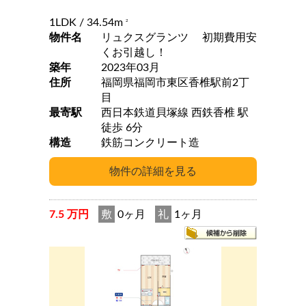
1LDK
/ 34.54m
2
物件名
リュクスグランツ 初期費用安
くお引越し！
築年
2023年03月
住所
福岡県福岡市東区香椎駅前2丁
目
最寄駅
西日本鉄道貝塚線 西鉄香椎 駅
徒歩 6分
構造
鉄筋コンクリート造
7.5 万円
敷
0ヶ月
礼
1ヶ月