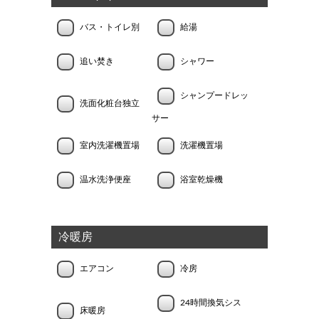
バス・トイレ別
給湯
追い焚き
シャワー
シャンプードレッ
洗面化粧台独立
サー
室内洗濯機置場
洗濯機置場
温水洗浄便座
浴室乾燥機
冷暖房
エアコン
冷房
24時間換気シス
床暖房