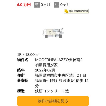
6.0 万円
敷
0ヶ月
礼
0ヶ月
1R
/ 18.00m
2
物件名
MODERNPALAZZO天神南2
初期費用が家..
築年
2022年02月
住所
福岡県福岡市中央区清川2丁目
最寄駅
福岡市七隈線 渡辺通 駅 徒歩 12
分
構造
鉄筋コンクリート造