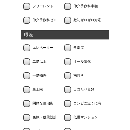
フリーレント
仲介手数料半額
仲介手数料ゼロ
敷礼ゼロゼロ対応
環境
エレベーター
角部屋
二階以上
オール電化
一階物件
南向き
最上階
日当たり良好
閑静な住宅街
コンビニ近くに有
免振・耐震設計
低層マンション