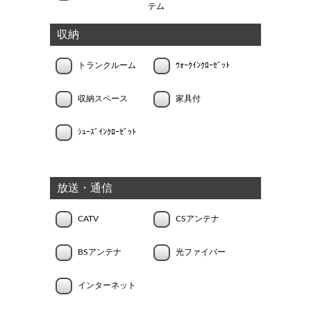
テム
収納
トランクルーム
ｳｫｰｸｲﾝｸﾛｰｾﾞｯﾄ
収納スペース
家具付
ｼｭｰｽﾞｲﾝｸﾛｰｾﾞｯﾄ
放送・通信
CATV
CSアンテナ
BSアンテナ
光ファイバー
インターネット