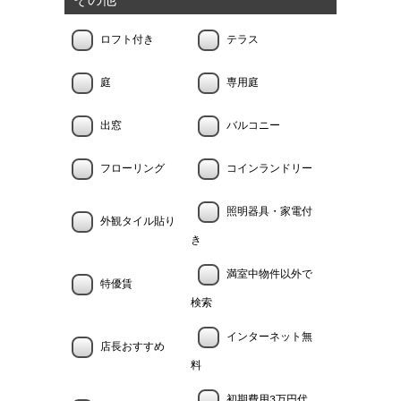
その他
ロフト付き
テラス
庭
専用庭
出窓
バルコニー
フローリング
コインランドリー
照明器具・家電付
外観タイル貼り
き
満室中物件以外で
特優賃
検索
インターネット無
店長おすすめ
料
初期費用3万円代