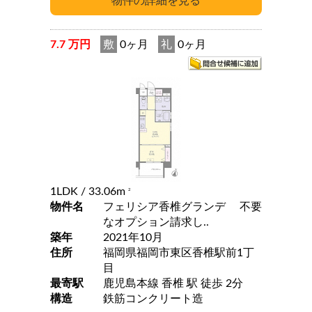
7.7 万円
敷
0ヶ月
礼
0ヶ月
1LDK
/ 33.06m
2
物件名
フェリシア香椎グランデ 不要
なオプション請求し..
築年
2021年10月
住所
福岡県福岡市東区香椎駅前1丁
目
最寄駅
鹿児島本線 香椎 駅 徒歩 2分
構造
鉄筋コンクリート造