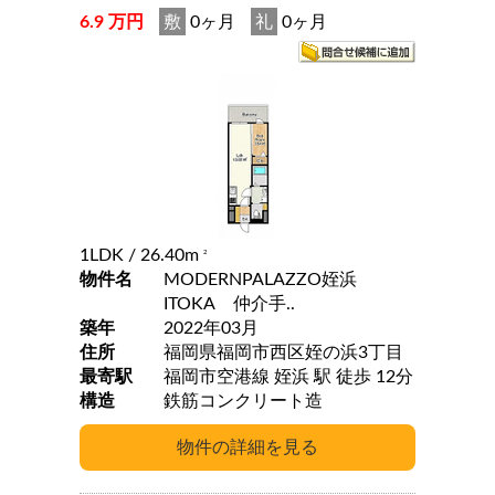
6.9 万円
敷
0ヶ月
礼
0ヶ月
1LDK
/ 26.40m
2
物件名
MODERNPALAZZO姪浜
ITOKA 仲介手..
築年
2022年03月
住所
福岡県福岡市西区姪の浜3丁目
最寄駅
福岡市空港線 姪浜 駅 徒歩 12分
構造
鉄筋コンクリート造