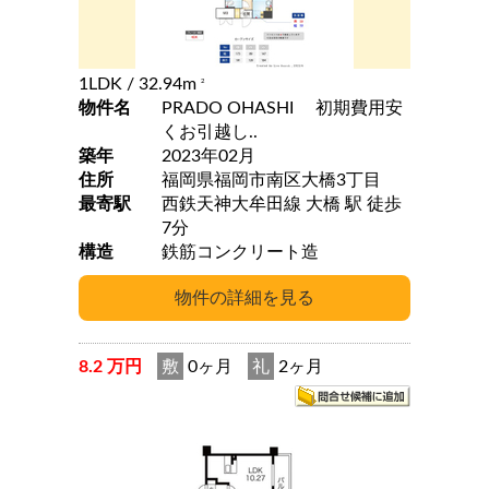
1LDK
/ 32.94m
2
物件名
PRADO OHASHI 初期費用安
くお引越し..
築年
2023年02月
住所
福岡県福岡市南区大橋3丁目
最寄駅
西鉄天神大牟田線 大橋 駅 徒歩
7分
構造
鉄筋コンクリート造
8.2 万円
敷
0ヶ月
礼
2ヶ月