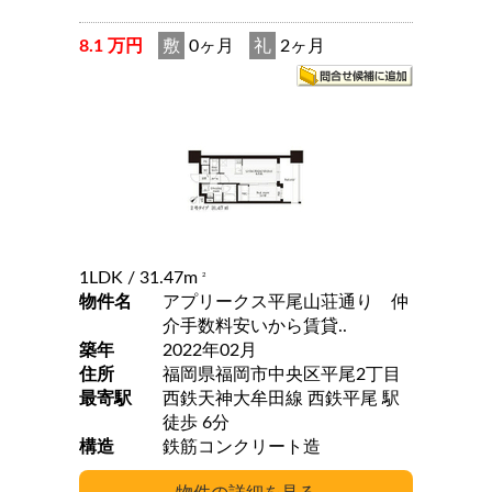
8.1 万円
敷
0ヶ月
礼
2ヶ月
1LDK
/ 31.47m
2
物件名
アプリークス平尾山荘通り 仲
介手数料安いから賃貸..
築年
2022年02月
住所
福岡県福岡市中央区平尾2丁目
最寄駅
西鉄天神大牟田線 西鉄平尾 駅
徒歩 6分
構造
鉄筋コンクリート造