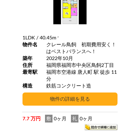
1LDK
/ 40.45m
2
物件名
クレール鳥飼 初期費用安く！
はベストバランスへ！
築年
2022年10月
住所
福岡県福岡市中央区鳥飼2丁目
最寄駅
福岡市空港線 唐人町 駅 徒歩 11
分
構造
鉄筋コンクリート造
7.7 万円
敷
0ヶ月
礼
0ヶ月