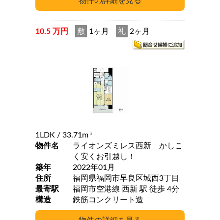
10.5 万円
敷
1ヶ月
礼
2ヶ月
1LDK
/ 33.71m
2
物件名
ライオンズミレス西新 かしこ
く安くお引越し！
築年
2022年01月
住所
福岡県福岡市早良区城西3丁目
最寄駅
福岡市空港線 西新 駅 徒歩 4分
構造
鉄筋コンクリート造