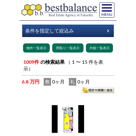
MENU
1009件
の検索結果
（ 1 〜 15 件を表
示）
6.8 万円
敷
0ヶ月
礼
0ヶ月