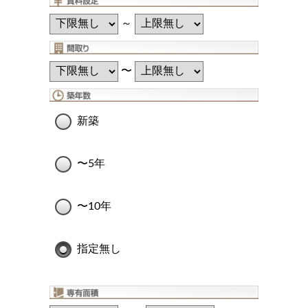
～
〜
新築
〜5年
〜10年
指定無し