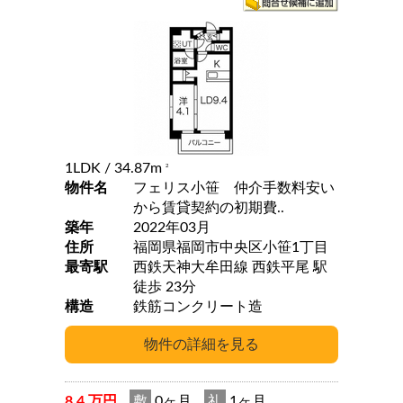
1LDK
/ 34.87m
2
物件名
フェリス小笹 仲介手数料安い
から賃貸契約の初期費..
築年
2022年03月
住所
福岡県福岡市中央区小笹1丁目
最寄駅
西鉄天神大牟田線 西鉄平尾 駅
徒歩 23分
構造
鉄筋コンクリート造
8.4 万円
敷
0ヶ月
礼
1ヶ月