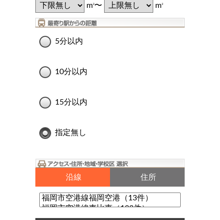
m
〜
m
2
2
5分以内
10分以内
15分以内
指定無し
沿線
住所