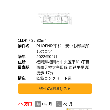
1LDK
/ 35.80m
2
物件名
PHOENIX平和 安いお部屋探
しのコツ
築年
2022年04月
住所
福岡県福岡市中央区平和3丁目
最寄駅
西鉄天神大牟田線 西鉄平尾 駅
徒歩 17分
構造
鉄筋コンクリート造
7.5 万円
敷
0ヶ月
礼
2ヶ月