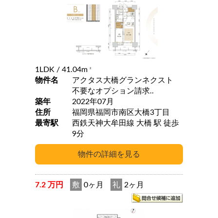
1LDK
/ 41.04m
2
物件名
アクタス大橋グランネクスト
不要なオプション請求..
築年
2022年07月
住所
福岡県福岡市南区大橋3丁目
最寄駅
西鉄天神大牟田線 大橋 駅 徒歩
9分
7.2 万円
敷
0ヶ月
礼
2ヶ月