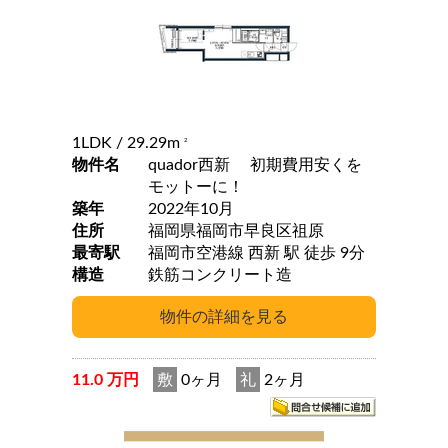
1LDK
/ 29.29m
2
物件名
quador西新 初期費用安くを
モットーに！
築年
2022年10月
住所
福岡県福岡市早良区祖原
最寄駅
福岡市空港線 西新 駅 徒歩 9分
構造
鉄筋コンクリート造
11.0 万円
敷
0ヶ月
礼
2ヶ月