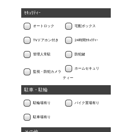
ｾｷｭﾘﾃｨｰ
オートロック
宅配ボックス
TVドアホン付き
24時間ｾｷｭﾘﾃｨｰ
管理人常駐
防犯鍵
ホームセキュリ
監視・防犯カメラ
ティー
駐車・駐輪
駐輪場有り
バイク置場有り
駐車場有り