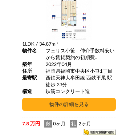
1LDK
/ 34.87m
2
物件名
フェリス小笹 仲介手数料安い
から賃貸契約の初期費..
築年
2022年04月
住所
福岡県福岡市中央区小笹1丁目
最寄駅
西鉄天神大牟田線 西鉄平尾 駅
徒歩 23分
構造
鉄筋コンクリート造
7.8 万円
敷
0ヶ月
礼
2ヶ月