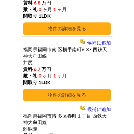
6.8
万円
0
ヶ月
1
ヶ月
1LDK
詳細
候補に追加
福岡県福岡市南
区横手南町6-37
西鉄天
神大牟田線
井尻
6.7
万円
0
ヶ月
1
ヶ月
1LDK
詳細
候補に追加
福岡県福岡市博
多区春町１丁目
西鉄天
神大牟田線
雑餉隈