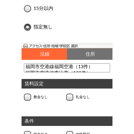
15分以内
指定無し
沿線
住所
賃料設定
敷金なし
礼金なし
条件