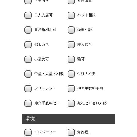
学生向き
女性限定
二人入居可
ペット相談
事務所利用可
楽器相談
都市ガス
即入居可
小型犬可
猫可
中型・大型犬相談
保証人不要
フリーレント
仲介手数料半額
仲介手数料ゼロ
敷礼ゼロゼロ対応
環境
エレベーター
角部屋