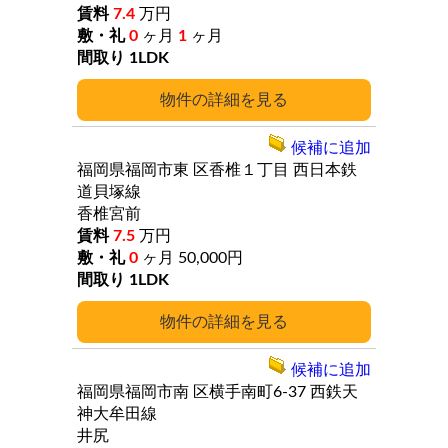
7.4
万円
0
ヶ月
1
ヶ月
1LDK
詳細
候補に追加
福岡県福岡市東
区香椎１丁目
西日本鉄
道貝塚線
香椎宮前
7.5
万円
0
ヶ月
50,000円
1LDK
詳細
候補に追加
福岡県福岡市南
区横手南町6-37
西鉄天
神大牟田線
井尻