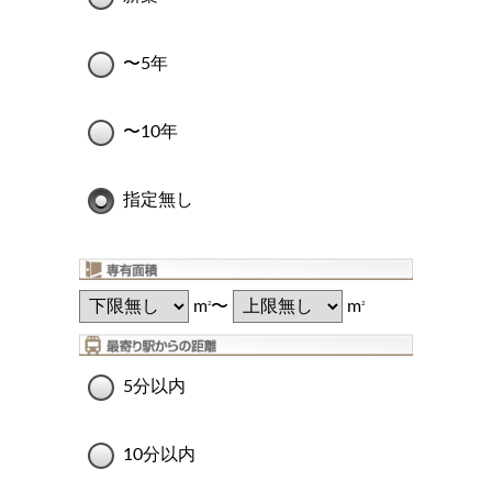
〜5年
〜10年
指定無し
m
〜
m
2
2
5分以内
10分以内