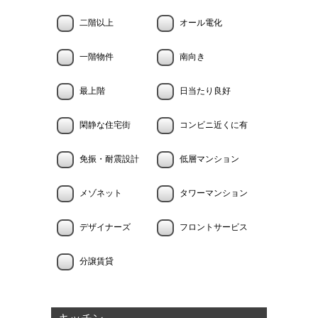
二階以上
オール電化
一階物件
南向き
最上階
日当たり良好
閑静な住宅街
コンビニ近くに有
免振・耐震設計
低層マンション
メゾネット
タワーマンション
デザイナーズ
フロントサービス
分譲賃貸