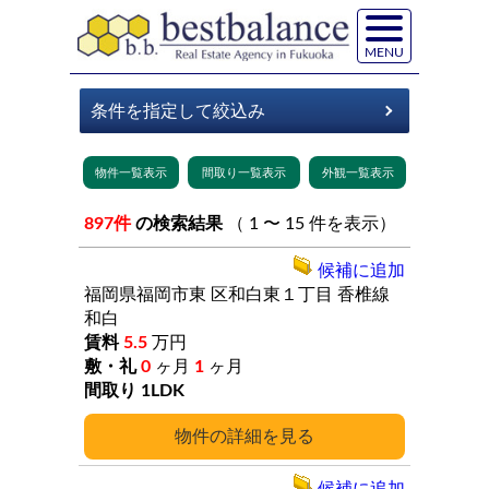
MENU
897件
の検索結果
（ 1 〜 15 件を表示）
候補に追加
福岡県福岡市東
区和白東１丁目
香椎線
和白
5.5
万円
0
ヶ月
1
ヶ月
1LDK
詳細