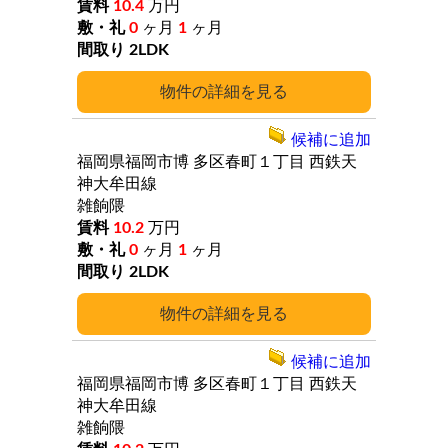
10.4
万円
0
ヶ月
1
ヶ月
2LDK
詳細
候補に追加
福岡県福岡市博
多区春町１丁目
西鉄天
神大牟田線
雑餉隈
10.2
万円
0
ヶ月
1
ヶ月
2LDK
詳細
候補に追加
福岡県福岡市博
多区春町１丁目
西鉄天
神大牟田線
雑餉隈