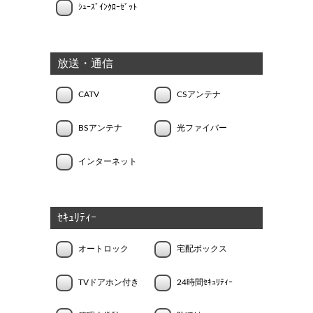
ｼｭｰｽﾞｲﾝｸﾛｰｾﾞｯﾄ
放送・通信
CATV
CSアンテナ
BSアンテナ
光ファイバー
インターネット
ｾｷｭﾘﾃｨｰ
オートロック
宅配ボックス
TVドアホン付き
24時間ｾｷｭﾘﾃｨｰ