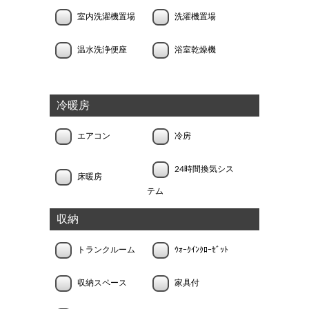
室内洗濯機置場
洗濯機置場
温水洗浄便座
浴室乾燥機
冷暖房
エアコン
冷房
24時間換気シス
床暖房
テム
収納
トランクルーム
ｳｫｰｸｲﾝｸﾛｰｾﾞｯﾄ
収納スペース
家具付