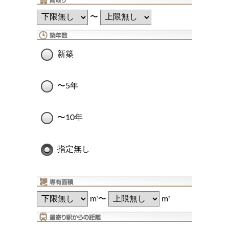
〜
新築
〜5年
〜10年
指定無し
m
〜
m
2
2