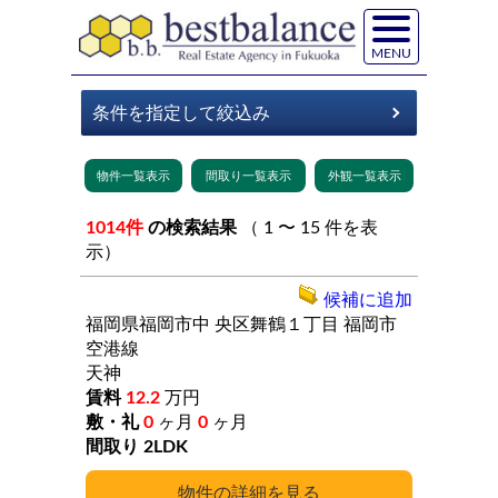
MENU
1014件
の検索結果
（ 1 〜 15 件を表
示）
候補に追加
福岡県福岡市中
央区舞鶴１丁目
福岡市
空港線
天神
12.2
万円
0
ヶ月
0
ヶ月
2LDK
詳細