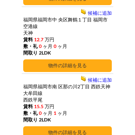
候補に追加
福岡県福岡市中
央区舞鶴１丁目
福岡市
空港線
天神
12.7
万円
0
ヶ月
0
ヶ月
2LDK
詳細
候補に追加
福岡県福岡市南
区那の川2丁目
西鉄天神
大牟田線
西鉄平尾
15.5
万円
0
ヶ月
1
ヶ月
2LDK
詳細