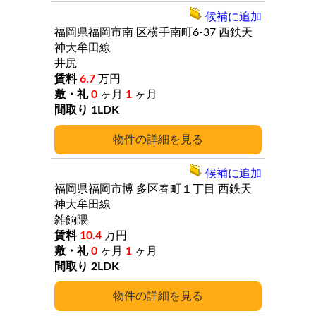
候補に追加
福岡県福岡市南
区横手南町6-37
西鉄天
神大牟田線
井尻
6.7
万円
0
ヶ月
1
ヶ月
1LDK
詳細
候補に追加
福岡県福岡市博
多区春町１丁目
西鉄天
神大牟田線
雑餉隈
10.4
万円
0
ヶ月
1
ヶ月
2LDK
詳細