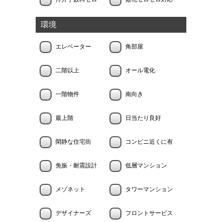
環境
エレベーター
角部屋
二階以上
オール電化
一階物件
南向き
最上階
日当たり良好
閑静な住宅街
コンビニ近くに有
免振・耐震設計
低層マンション
メゾネット
タワーマンション
デザイナーズ
フロントサービス