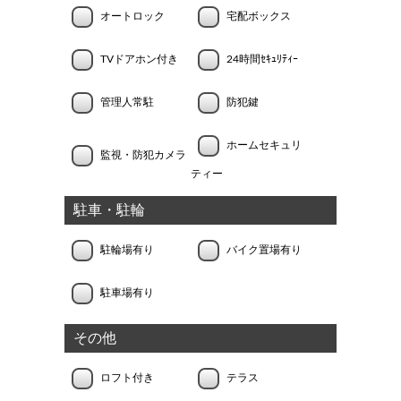
オートロック
宅配ボックス
TVドアホン付き
24時間ｾｷｭﾘﾃｨｰ
管理人常駐
防犯鍵
ホームセキュリ
監視・防犯カメラ
ティー
駐車・駐輪
駐輪場有り
バイク置場有り
駐車場有り
その他
ロフト付き
テラス