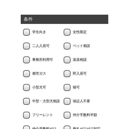
条件
学生向き
女性限定
二人入居可
ペット相談
事務所利用可
楽器相談
都市ガス
即入居可
小型犬可
猫可
中型・大型犬相談
保証人不要
フリーレント
仲介手数料半額
仲介手数料ゼロ
敷礼ゼロゼロ対応