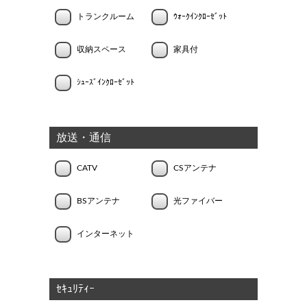
トランクルーム
ｳｫｰｸｲﾝｸﾛｰｾﾞｯﾄ
収納スペース
家具付
ｼｭｰｽﾞｲﾝｸﾛｰｾﾞｯﾄ
放送・通信
CATV
CSアンテナ
BSアンテナ
光ファイバー
インターネット
ｾｷｭﾘﾃｨｰ