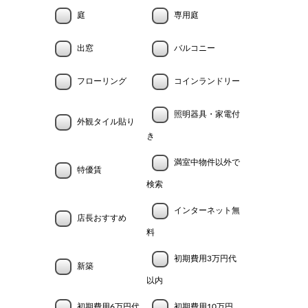
庭
専用庭
出窓
バルコニー
フローリング
コインランドリー
照明器具・家電付
外観タイル貼り
き
満室中物件以外で
特優賃
検索
インターネット無
店長おすすめ
料
初期費用3万円代
新築
以内
初期費用6万円代
初期費用10万円