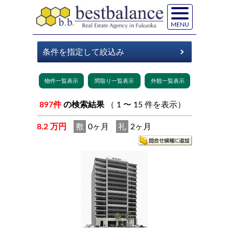
MENU
897件
の検索結果
（ 1 〜 15 件を表示）
8.2 万円
敷
0ヶ月
礼
2ヶ月