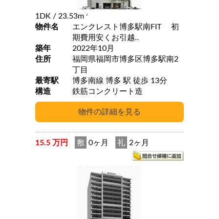
1DK
/ 23.53m
2
物件名
エンクレスト博多駅南FIT 初
期費用安くお引越..
築年
2022年10月
住所
福岡県福岡市博多区博多駅南2
丁目
最寄駅
博多南線 博多 駅 徒歩 13分
構造
鉄筋コンクリート造
15.5 万円
敷
0ヶ月
礼
2ヶ月