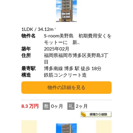
1LDK
/ 34.12m
2
物件名
S-room美野島 初期費用安くを
モットーに 新..
築年
2025年02月
住所
福岡県福岡市博多区美野島3丁
目
最寄駅
博多南線 博多 駅 徒歩 18分
構造
鉄筋コンクリート造
8.3 万円
敷
0ヶ月
礼
2ヶ月