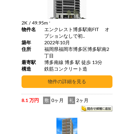
2K
/ 49.95m
2
物件名
エンクレスト博多駅南FIT オ
プションなしで初..
築年
2022年10月
住所
福岡県福岡市博多区博多駅南2
丁目
最寄駅
博多南線 博多 駅 徒歩 13分
構造
鉄筋コンクリート造
8.1 万円
敷
0ヶ月
礼
2ヶ月