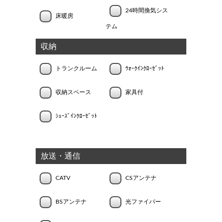
24時間換気シス
床暖房
テム
収納
トランクルーム
ｳｫｰｸｲﾝｸﾛｰｾﾞｯﾄ
収納スペース
家具付
ｼｭｰｽﾞｲﾝｸﾛｰｾﾞｯﾄ
放送・通信
CATV
CSアンテナ
BSアンテナ
光ファイバー