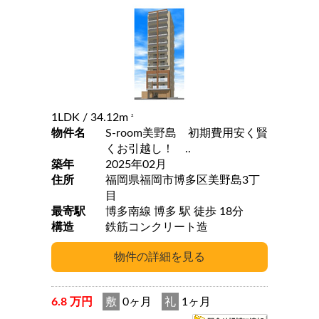
1LDK
/ 34.12m
2
物件名
S-room美野島 初期費用安く賢
くお引越し！ ..
築年
2025年02月
住所
福岡県福岡市博多区美野島3丁
目
最寄駅
博多南線 博多 駅 徒歩 18分
構造
鉄筋コンクリート造
6.8 万円
敷
0ヶ月
礼
1ヶ月