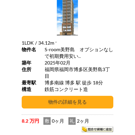
1LDK
/ 34.12m
2
物件名
S-room美野島 オプションなし
で初期費用安い..
築年
2025年02月
住所
福岡県福岡市博多区美野島3丁
目
最寄駅
博多南線 博多 駅 徒歩 18分
構造
鉄筋コンクリート造
8.2 万円
敷
0ヶ月
礼
2ヶ月