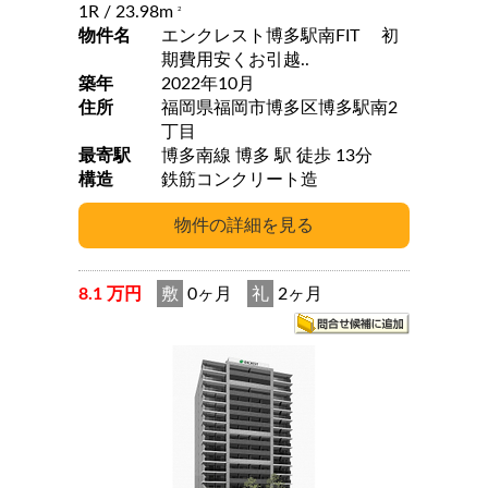
1R
/ 23.98m
2
物件名
エンクレスト博多駅南FIT 初
期費用安くお引越..
築年
2022年10月
住所
福岡県福岡市博多区博多駅南2
丁目
最寄駅
博多南線 博多 駅 徒歩 13分
構造
鉄筋コンクリート造
8.1 万円
敷
0ヶ月
礼
2ヶ月