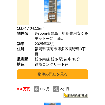
1LDK
/ 34.12m
2
物件名
S-room美野島 初期費用安くを
モットーに 新..
築年
2025年02月
住所
福岡県福岡市博多区美野島3丁
目
最寄駅
博多南線 博多 駅 徒歩 18分
構造
鉄筋コンクリート造
8.4 万円
敷
0ヶ月
礼
2ヶ月