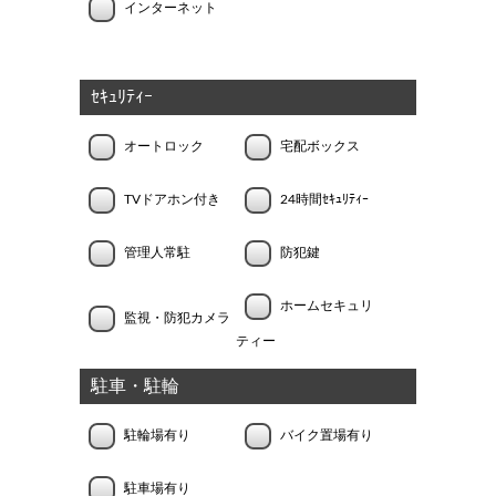
インターネット
ｾｷｭﾘﾃｨｰ
オートロック
宅配ボックス
TVドアホン付き
24時間ｾｷｭﾘﾃｨｰ
管理人常駐
防犯鍵
ホームセキュリ
監視・防犯カメラ
ティー
駐車・駐輪
駐輪場有り
バイク置場有り
駐車場有り