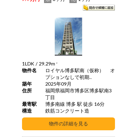
1LDK
/ 29.29m
2
物件名
ロイヤル博多駅南（仮称） オ
プションなしで初期..
築年
2025年09月
住所
福岡県福岡市博多区博多駅南3
丁目
最寄駅
博多南線 博多 駅 徒歩 16分
構造
鉄筋コンクリート造