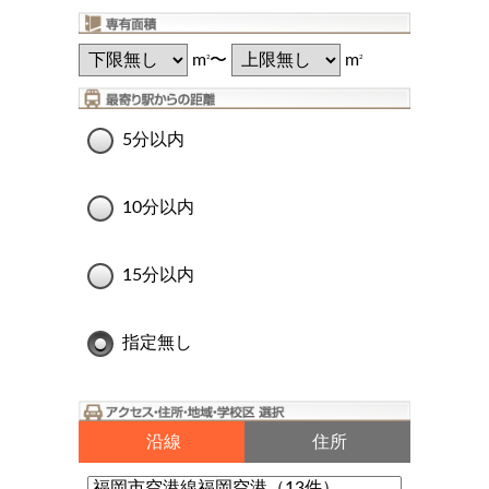
m
〜
m
2
2
5分以内
10分以内
15分以内
指定無し
沿線
住所