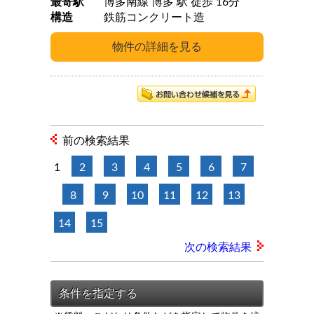
最寄駅
博多南線 博多 駅 徒歩 16分
構造
鉄筋コンクリート造
前の検索結果
1
2
3
4
5
6
7
8
9
10
11
12
13
14
15
次の検索結果