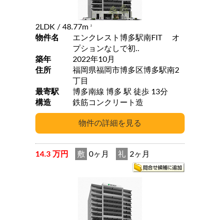
2LDK
/ 48.77m
2
物件名
エンクレスト博多駅南FIT オ
プションなしで初..
築年
2022年10月
住所
福岡県福岡市博多区博多駅南2
丁目
最寄駅
博多南線 博多 駅 徒歩 13分
構造
鉄筋コンクリート造
14.3 万円
敷
0ヶ月
礼
2ヶ月