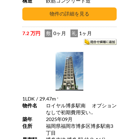
構造
鉄筋コンクリート造
7.2 万円
敷
0ヶ月
礼
1ヶ月
1LDK
/ 29.47m
2
物件名
ロイヤル博多駅南 オプション
なしで初期費用安い..
築年
2025年09月
住所
福岡県福岡市博多区博多駅南3
丁目