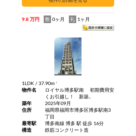
9.8 万円
敷
0ヶ月
礼
1ヶ月
1LDK
/ 37.90m
2
物件名
ロイヤル博多駅南 初期費用安
くお引越し！ 新築..
築年
2025年09月
住所
福岡県福岡市博多区博多駅南3
丁目
最寄駅
博多南線 博多 駅 徒歩 16分
構造
鉄筋コンクリート造