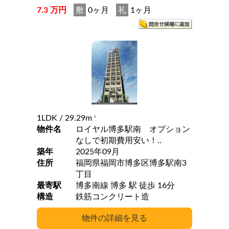
7.3 万円
敷
0ヶ月
礼
1ヶ月
1LDK
/ 29.29m
2
物件名
ロイヤル博多駅南 オプション
なしで初期費用安い！..
築年
2025年09月
住所
福岡県福岡市博多区博多駅南3
丁目
最寄駅
博多南線 博多 駅 徒歩 16分
構造
鉄筋コンクリート造