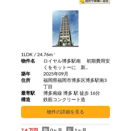
1LDK
/ 24.76m
2
物件名
ロイヤル博多駅南 初期費用安
くをモットーに 新..
築年
2025年09月
住所
福岡県福岡市博多区博多駅南3
丁目
最寄駅
博多南線 博多 駅 徒歩 16分
構造
鉄筋コンクリート造
7.4 万円
敷
0ヶ月
礼
1ヶ月