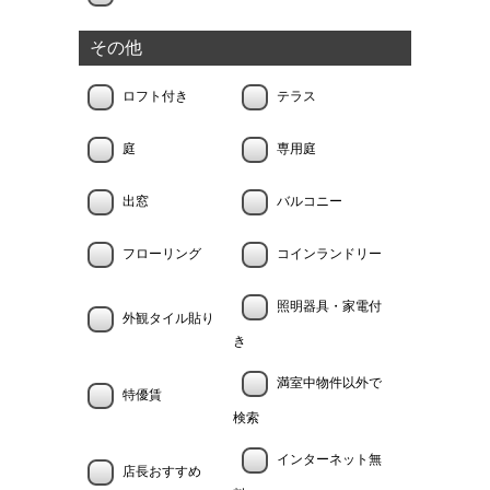
その他
ロフト付き
テラス
庭
専用庭
出窓
バルコニー
フローリング
コインランドリー
照明器具・家電付
外観タイル貼り
き
満室中物件以外で
特優賃
検索
インターネット無
店長おすすめ