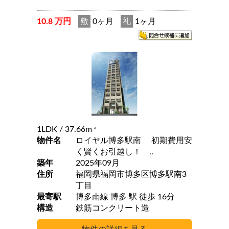
10.8 万円
敷
0ヶ月
礼
1ヶ月
1LDK
/ 37.66m
2
物件名
ロイヤル博多駅南 初期費用安
く賢くお引越し！ ..
築年
2025年09月
住所
福岡県福岡市博多区博多駅南3
丁目
最寄駅
博多南線 博多 駅 徒歩 16分
構造
鉄筋コンクリート造