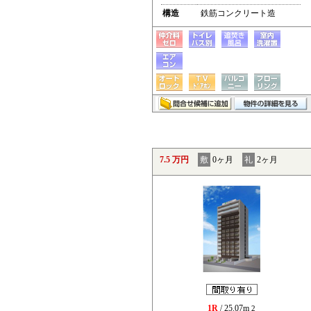
構造
鉄筋コンクリート造
7.5 万円
敷
0ヶ月
礼
2ヶ月
1R
/ 25.07m
2