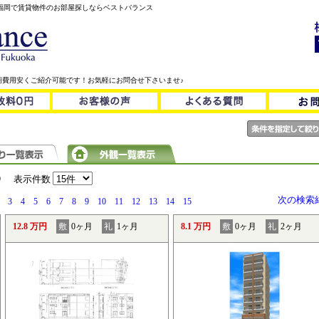
！福岡で賃貸物件のお部屋探しならベストバランス
期費用安くご紹介可能です！お気軽にお問合せ下さいませ♪
）
表示件数
次の検索
3
4
5
6
7
8
9
10
11
12
13
14
15
12.8 万円
敷
0ヶ月
礼
1ヶ月
8.1 万円
敷
0ヶ月
礼
2ヶ月