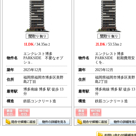
1LDK
/ 34.35m
2LDK
/ 53.53m
2
2
エンクレスト博多
エンクレスト博多
物件名
PARKSIDE 不要なオプ
物件名
PARKSIDE 初期費用安
ショ..
くを..
築年
2025年12月
築年
2025年12月
福岡県福岡市博多区美野
福岡県福岡市博多区美野
住所
住所
島2丁目
島2丁目
博多南線 博多 駅 徒歩 13
博多南線 博多 駅 徒歩 13
最寄駅
最寄駅
分
分
構造
鉄筋コンクリート造
構造
鉄筋コンクリート造