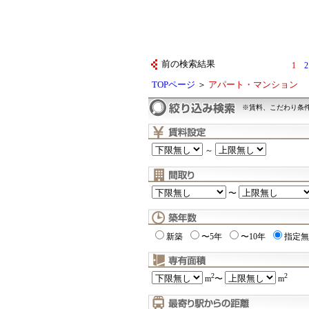
前の検索結果
1
2
TOPページ
＞
アパート・マンション
※賃料、こだわり条
～
〜
新築
〜5年
〜10年
指定無
2
2
m
〜
m