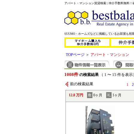
アパート・マンション賃貸検索 | 仲介手数料無料
SUUMO・ホームズなどに掲載しているお部屋も初
TOPページ
＞
アパート・マンション
1008件
の検索結果
（ 1 〜 15 件を表示
前の検索結果
1
2
12.8 万円
敷
0ヶ月
礼
1ヶ月