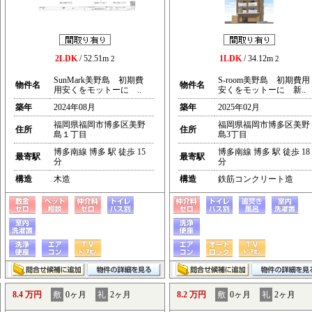
2LDK
/ 52.51m
1LDK
/ 34.12m
2
2
SunMark美野島 初期費
S-room美野島 初期費用
物件名
物件名
用安くをモットーに ..
安くをモットーに 新..
築年
2024年08月
築年
2025年02月
福岡県福岡市博多区美野
福岡県福岡市博多区美野
住所
住所
島１丁目
島3丁目
博多南線 博多 駅 徒歩 15
博多南線 博多 駅 徒歩 18
最寄駅
最寄駅
分
分
構造
木造
構造
鉄筋コンクリート造
8.4 万円
敷
0ヶ月
礼
2ヶ月
8.2 万円
敷
0ヶ月
礼
2ヶ月