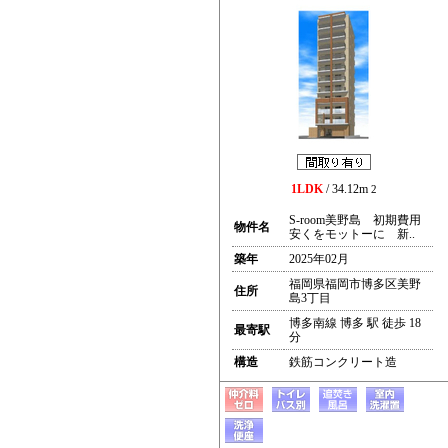
1LDK
/ 34.12m
2
S-room美野島 初期費用
物件名
安くをモットーに 新..
築年
2025年02月
福岡県福岡市博多区美野
住所
島3丁目
博多南線 博多 駅 徒歩 18
最寄駅
分
構造
鉄筋コンクリート造