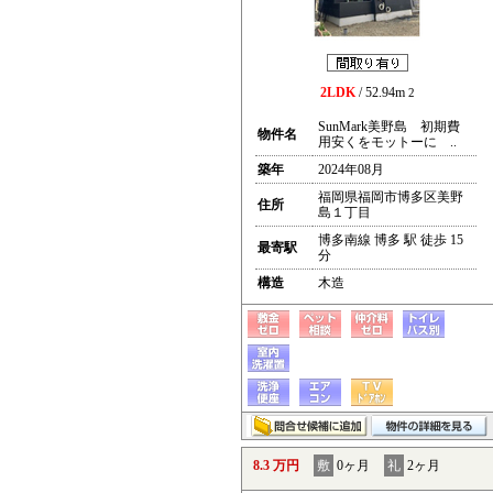
2LDK
/ 52.94m
2
SunMark美野島 初期費
物件名
用安くをモットーに ..
築年
2024年08月
福岡県福岡市博多区美野
住所
島１丁目
博多南線 博多 駅 徒歩 15
最寄駅
分
構造
木造
8.3 万円
敷
0ヶ月
礼
2ヶ月