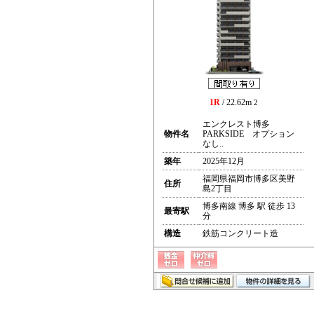
1R
/ 22.62m
2
エンクレスト博多
物件名
PARKSIDE オプション
なし..
築年
2025年12月
福岡県福岡市博多区美野
住所
島2丁目
博多南線 博多 駅 徒歩 13
最寄駅
分
構造
鉄筋コンクリート造