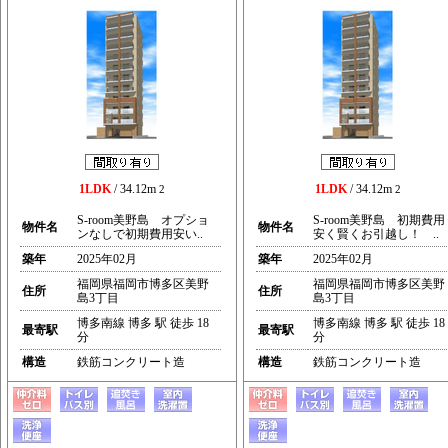
1LDK
/ 34.12m
1LDK
/ 34.12m
2
2
S-room美野島 オプショ
S-room美野島 初期費用
物件名
物件名
ンなしで初期費用安い..
安く賢くお引越し！ ..
築年
2025年02月
築年
2025年02月
福岡県福岡市博多区美野
福岡県福岡市博多区美野
住所
住所
島3丁目
島3丁目
博多南線 博多 駅 徒歩 18
博多南線 博多 駅 徒歩 18
最寄駅
最寄駅
分
分
構造
鉄筋コンクリート造
構造
鉄筋コンクリート造