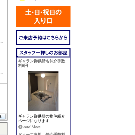
ギャラン御供所も仲介手数
料0円
ギャラン御供所の物件紹介
ページになります...
ドゥーエ赤坂 仲介手数料