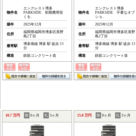
エンクレスト博多
エンクレスト博多
物件名
PARKSIDE 初期費用安
物件名
PARKSIDE 不要なオプ
くを..
ショ..
築年
2025年12月
築年
2025年12月
福岡県福岡市博多区美野
福岡県福岡市博多区美野
住所
住所
島2丁目
島2丁目
博多南線 博多 駅 徒歩 13
博多南線 博多 駅 徒歩 13
最寄駅
最寄駅
分
分
構造
鉄筋コンクリート造
構造
鉄筋コンクリート造
10.7 万円
敷
0ヶ月
礼
3ヶ月
15.8 万円
敷
0ヶ月
礼
3ヶ月