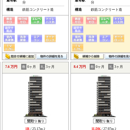
最寄駅
最寄駅
分
分
構造
鉄筋コンクリート造
構造
鉄筋コンクリート造
7.6 万円
敷
0ヶ月
礼
3ヶ月
8.4 万円
敷
0ヶ月
礼
3ヶ月
1R
/ 25.17m
1LDK
/ 27.97m
2
2