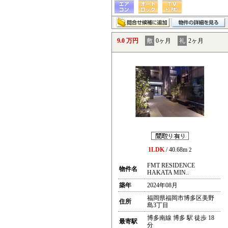
9.0 万円
敷
0ヶ月
礼
2ヶ月
1LDK
/ 40.68m
2
FMT RESIDENCE
物件名
HAKATA MIN..
築年
2024年08月
福岡県福岡市博多区美野
住所
島3丁目
博多南線 博多 駅 徒歩 18
最寄駅
分