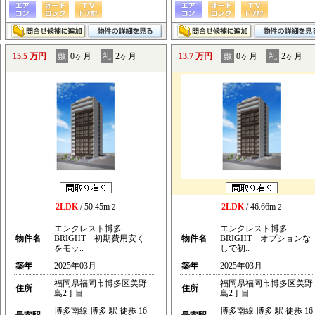
15.5 万円
敷
0ヶ月
礼
2ヶ月
13.7 万円
敷
0ヶ月
礼
2ヶ月
2LDK
/ 50.45m
2LDK
/ 46.66m
2
2
エンクレスト博多
エンクレスト博多
物件名
BRIGHT 初期費用安く
物件名
BRIGHT オプションな
をモッ..
しで初..
築年
2025年03月
築年
2025年03月
福岡県福岡市博多区美野
福岡県福岡市博多区美野
住所
住所
島2丁目
島2丁目
博多南線 博多 駅 徒歩 16
博多南線 博多 駅 徒歩 16