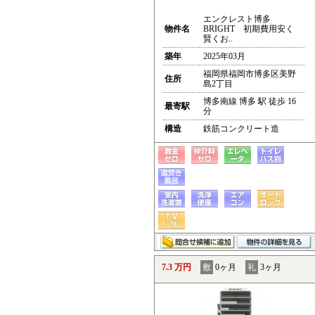
エンクレスト博多
物件名
BRIGHT 初期費用安く
賢くお..
築年
2025年03月
福岡県福岡市博多区美野
住所
島2丁目
博多南線 博多 駅 徒歩 16
最寄駅
分
構造
鉄筋コンクリート造
7.3 万円
敷
0ヶ月
礼
3ヶ月