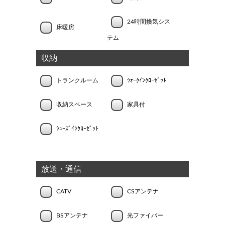
24時間換気シス
床暖房
テム
収納
トランクルーム
ｳｫｰｸｲﾝｸﾛｰｾﾞｯﾄ
収納スペース
家具付
ｼｭｰｽﾞｲﾝｸﾛｰｾﾞｯﾄ
放送・通信
CATV
CSアンテナ
BSアンテナ
光ファイバー