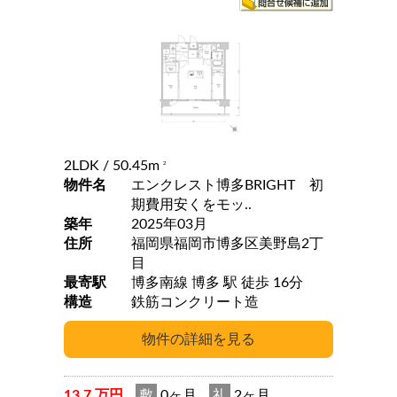
2LDK
/ 50.45m
2
物件名
エンクレスト博多BRIGHT 初
期費用安くをモッ..
築年
2025年03月
住所
福岡県福岡市博多区美野島2丁
目
最寄駅
博多南線 博多 駅 徒歩 16分
構造
鉄筋コンクリート造
13.7 万円
敷
0ヶ月
礼
2ヶ月