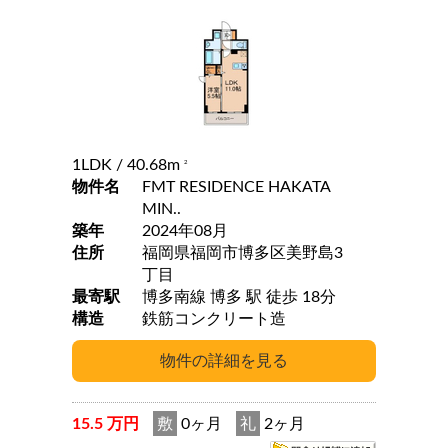
1LDK
/ 40.68m
2
物件名
FMT RESIDENCE HAKATA
MIN..
築年
2024年08月
住所
福岡県福岡市博多区美野島3
丁目
最寄駅
博多南線 博多 駅 徒歩 18分
構造
鉄筋コンクリート造
15.5 万円
敷
0ヶ月
礼
2ヶ月