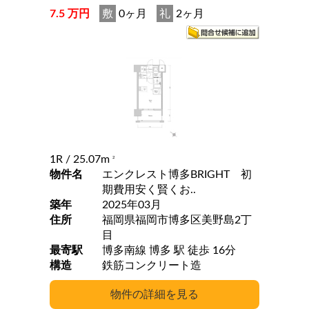
7.5 万円
敷
0ヶ月
礼
2ヶ月
1R
/ 25.07m
2
物件名
エンクレスト博多BRIGHT 初
期費用安く賢くお..
築年
2025年03月
住所
福岡県福岡市博多区美野島2丁
目
最寄駅
博多南線 博多 駅 徒歩 16分
構造
鉄筋コンクリート造