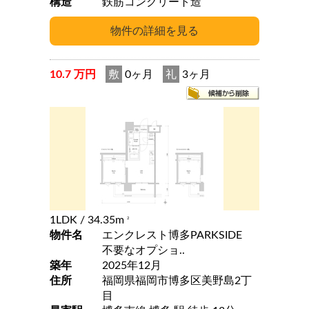
構造
鉄筋コンクリート造
10.7 万円
敷
0ヶ月
礼
3ヶ月
1LDK
/ 34.35m
2
物件名
エンクレスト博多PARKSIDE
不要なオプショ..
築年
2025年12月
住所
福岡県福岡市博多区美野島2丁
目