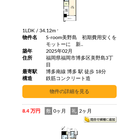
1LDK
/ 34.12m
2
物件名
S-room美野島 初期費用安くを
モットーに 新..
築年
2025年02月
住所
福岡県福岡市博多区美野島3丁
目
最寄駅
博多南線 博多 駅 徒歩 18分
構造
鉄筋コンクリート造
8.4 万円
敷
0ヶ月
礼
2ヶ月