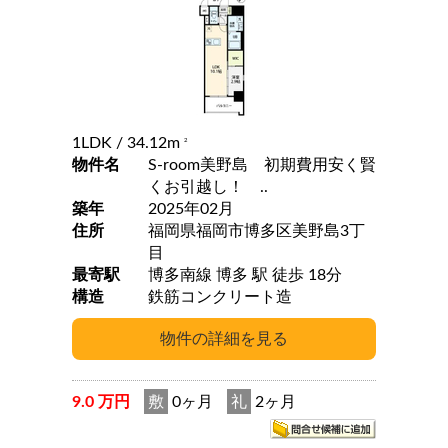
1LDK
/ 34.12m
2
物件名
S-room美野島 初期費用安く賢
くお引越し！ ..
築年
2025年02月
住所
福岡県福岡市博多区美野島3丁
目
最寄駅
博多南線 博多 駅 徒歩 18分
構造
鉄筋コンクリート造
9.0 万円
敷
0ヶ月
礼
2ヶ月