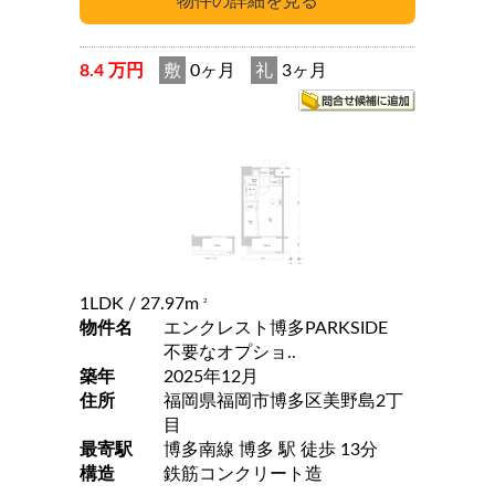
8.4 万円
敷
0ヶ月
礼
3ヶ月
1LDK
/ 27.97m
2
物件名
エンクレスト博多PARKSIDE
不要なオプショ..
築年
2025年12月
住所
福岡県福岡市博多区美野島2丁
目
最寄駅
博多南線 博多 駅 徒歩 13分
構造
鉄筋コンクリート造