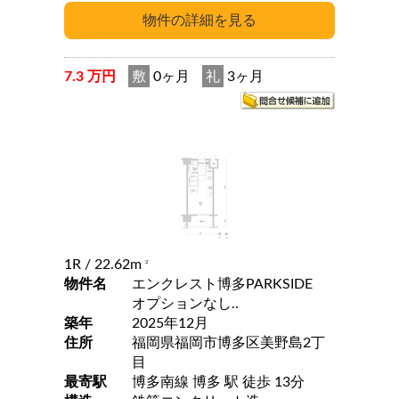
7.3 万円
敷
0ヶ月
礼
3ヶ月
1R
/ 22.62m
2
物件名
エンクレスト博多PARKSIDE
オプションなし..
築年
2025年12月
住所
福岡県福岡市博多区美野島2丁
目
最寄駅
博多南線 博多 駅 徒歩 13分