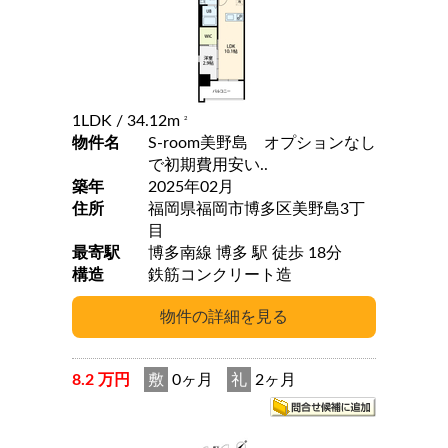
1LDK
/ 34.12m
2
物件名
S-room美野島 オプションなし
で初期費用安い..
築年
2025年02月
住所
福岡県福岡市博多区美野島3丁
目
最寄駅
博多南線 博多 駅 徒歩 18分
構造
鉄筋コンクリート造
8.2 万円
敷
0ヶ月
礼
2ヶ月