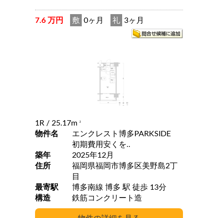
7.6 万円
敷
0ヶ月
礼
3ヶ月
1R
/ 25.17m
2
物件名
エンクレスト博多PARKSIDE
初期費用安くを..
築年
2025年12月
住所
福岡県福岡市博多区美野島2丁
目
最寄駅
博多南線 博多 駅 徒歩 13分
構造
鉄筋コンクリート造