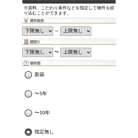
※賃料、こだわり条件などを指定して物件を絞
り込むことができます。
～
〜
新築
〜5年
〜10年
指定無し