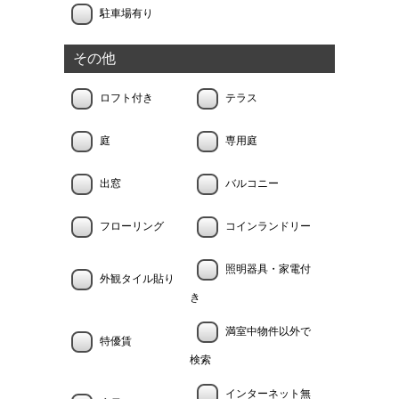
駐車場有り
その他
ロフト付き
テラス
庭
専用庭
出窓
バルコニー
フローリング
コインランドリー
照明器具・家電付
外観タイル貼り
き
満室中物件以外で
特優賃
検索
インターネット無