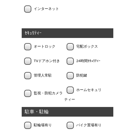
インターネット
ｾｷｭﾘﾃｨｰ
オートロック
宅配ボックス
TVドアホン付き
24時間ｾｷｭﾘﾃｨｰ
管理人常駐
防犯鍵
ホームセキュリ
監視・防犯カメラ
ティー
駐車・駐輪
駐輪場有り
バイク置場有り