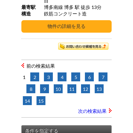
目
最寄駅
博多南線 博多 駅 徒歩 13分
構造
鉄筋コンクリート造
前の検索結果
1
2
3
4
5
6
7
8
9
10
11
12
13
14
15
次の検索結果