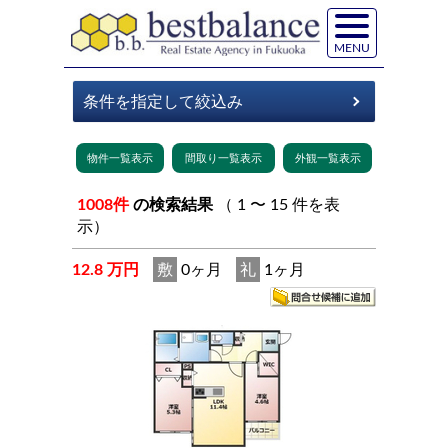
MENU
1008件
の検索結果
（ 1 〜 15 件を表
示）
12.8 万円
敷
0ヶ月
礼
1ヶ月