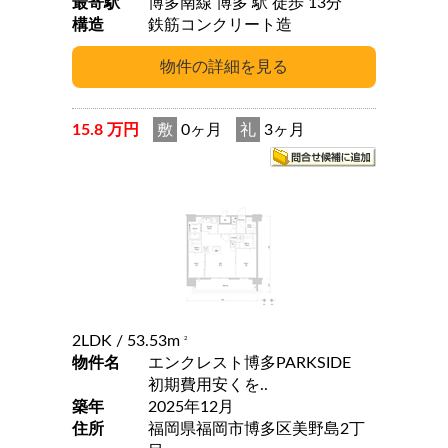
最寄駅
博多南線 博多 駅 徒歩 13分
構造
鉄筋コンクリート造
15.8 万円
敷
0ヶ月
礼
3ヶ月
2LDK
/ 53.53m
2
物件名
エンクレスト博多PARKSIDE
初期費用安くを..
築年
2025年12月
住所
福岡県福岡市博多区美野島2丁