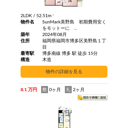
2LDK
/ 52.51m
2
物件名
SunMark美野島 初期費用安く
をモットーに ..
築年
2024年08月
住所
福岡県福岡市博多区美野島１丁
目
最寄駅
博多南線 博多 駅 徒歩 15分
構造
木造
8.1 万円
敷
0ヶ月
礼
2ヶ月