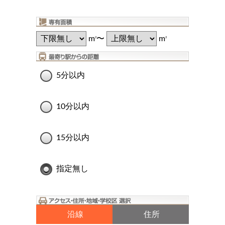
m
〜
m
2
2
5分以内
10分以内
15分以内
指定無し
沿線
住所