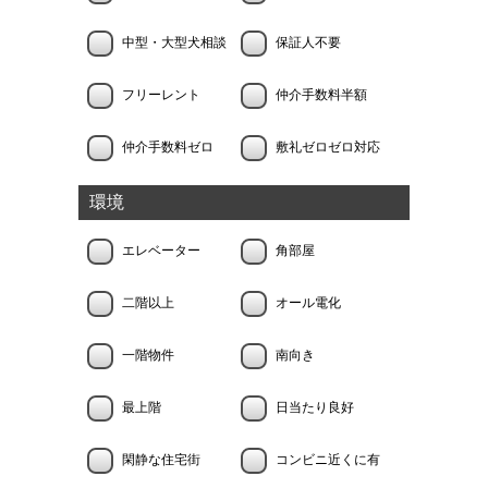
中型・大型犬相談
保証人不要
フリーレント
仲介手数料半額
仲介手数料ゼロ
敷礼ゼロゼロ対応
環境
エレベーター
角部屋
二階以上
オール電化
一階物件
南向き
最上階
日当たり良好
閑静な住宅街
コンビニ近くに有