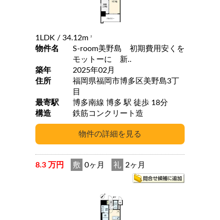
1LDK
/ 34.12m
2
物件名
S-room美野島 初期費用安くを
モットーに 新..
築年
2025年02月
住所
福岡県福岡市博多区美野島3丁
目
最寄駅
博多南線 博多 駅 徒歩 18分
構造
鉄筋コンクリート造
8.3 万円
敷
0ヶ月
礼
2ヶ月