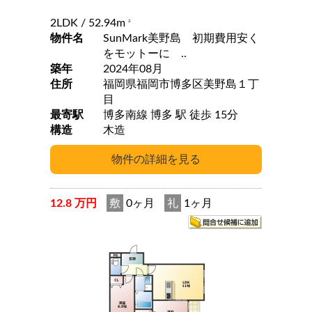
2LDK
/ 52.94m
2
物件名
SunMark美野島 初期費用安く
をモットーに ..
築年
2024年08月
住所
福岡県福岡市博多区美野島１丁
目
最寄駅
博多南線 博多 駅 徒歩 15分
構造
木造
12.8 万円
敷
0ヶ月
礼
1ヶ月