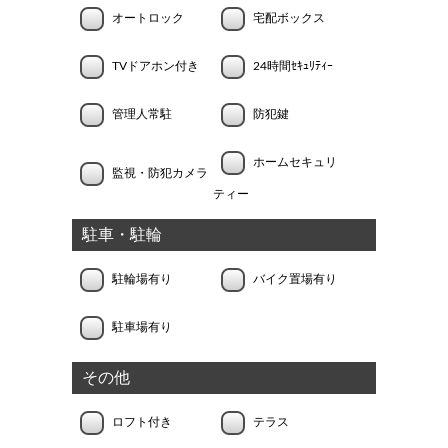
オートロック
宅配ボックス
TVドアホン付き
24時間ｾｷｭﾘﾃｨｰ
管理人常駐
防犯鍵
ホームセキュリ
監視・防犯カメラ
ティー
駐車・駐輪
駐輪場有り
バイク置場有り
駐車場有り
その他
ロフト付き
テラス