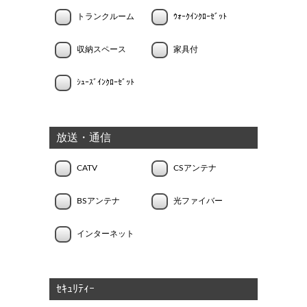
トランクルーム
ｳｫｰｸｲﾝｸﾛｰｾﾞｯﾄ
収納スペース
家具付
ｼｭｰｽﾞｲﾝｸﾛｰｾﾞｯﾄ
放送・通信
CATV
CSアンテナ
BSアンテナ
光ファイバー
インターネット
ｾｷｭﾘﾃｨｰ