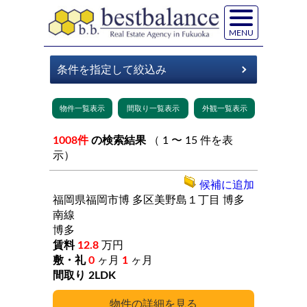
MENU
1008件
の検索結果
（ 1 〜 15 件を表
示）
候補に追加
福岡県福岡市博
多区美野島１丁目
博多
南線
博多
12.8
万円
0
ヶ月
1
ヶ月
2LDK
詳細