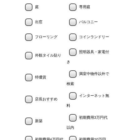
庭
専用庭
出窓
バルコニー
フローリング
コインランドリー
照明器具・家電付
外観タイル貼り
き
満室中物件以外で
特優賃
検索
インターネット無
店長おすすめ
料
初期費用3万円代
新築
以内
初期費用6万円代
初期費用10万円