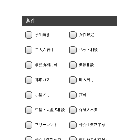
条件
学生向き
女性限定
二人入居可
ペット相談
事務所利用可
楽器相談
都市ガス
即入居可
小型犬可
猫可
中型・大型犬相談
保証人不要
フリーレント
仲介手数料半額
仲介手数料ゼロ
敷礼ゼロゼロ対応