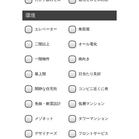
環境
エレベーター
角部屋
二階以上
オール電化
一階物件
南向き
最上階
日当たり良好
閑静な住宅街
コンビニ近くに有
免振・耐震設計
低層マンション
メゾネット
タワーマンション
デザイナーズ
フロントサービス