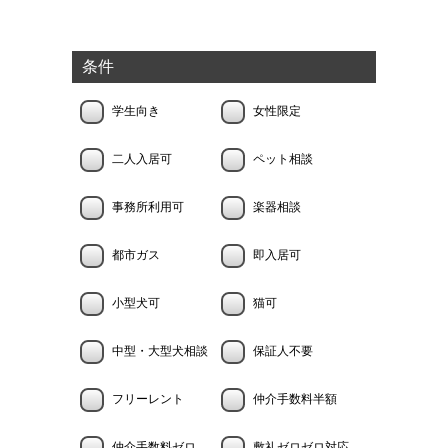
条件
学生向き
女性限定
二人入居可
ペット相談
事務所利用可
楽器相談
都市ガス
即入居可
小型犬可
猫可
中型・大型犬相談
保証人不要
フリーレント
仲介手数料半額
仲介手数料ゼロ
敷礼ゼロゼロ対応