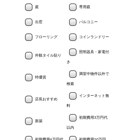
庭
専用庭
出窓
バルコニー
フローリング
コインランドリー
照明器具・家電付
外観タイル貼り
き
満室中物件以外で
特優賃
検索
インターネット無
店長おすすめ
料
初期費用3万円代
新築
以内
初期費用6万円代
初期費用10万円