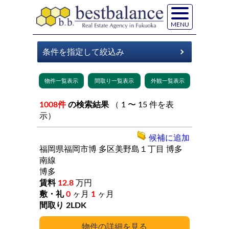
MENU
1008件
の検索結果
（ 1 〜 15 件を表
示）
候補に追加
福岡県福岡市博
多区美野島１丁目
博多
南線
博多
12.8
万円
0
ヶ月
1
ヶ月
2LDK
詳細