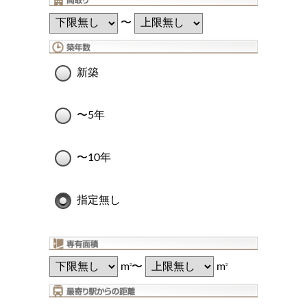
〜
新築
〜5年
〜10年
指定無し
m
〜
m
2
2