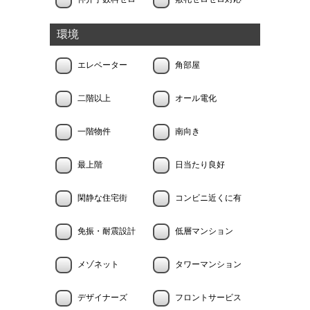
環境
エレベーター
角部屋
二階以上
オール電化
一階物件
南向き
最上階
日当たり良好
閑静な住宅街
コンビニ近くに有
免振・耐震設計
低層マンション
メゾネット
タワーマンション
デザイナーズ
フロントサービス