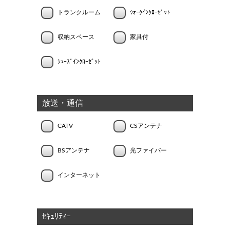
トランクルーム
ｳｫｰｸｲﾝｸﾛｰｾﾞｯﾄ
収納スペース
家具付
ｼｭｰｽﾞｲﾝｸﾛｰｾﾞｯﾄ
放送・通信
CATV
CSアンテナ
BSアンテナ
光ファイバー
インターネット
ｾｷｭﾘﾃｨｰ