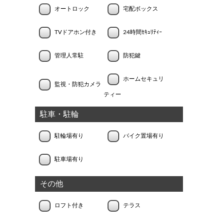
オートロック
宅配ボックス
TVドアホン付き
24時間ｾｷｭﾘﾃｨｰ
管理人常駐
防犯鍵
ホームセキュリ
監視・防犯カメラ
ティー
駐車・駐輪
駐輪場有り
バイク置場有り
駐車場有り
その他
ロフト付き
テラス