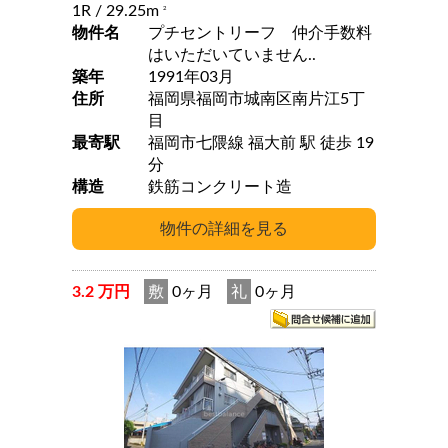
1R
/ 29.25m
2
物件名
プチセントリーフ 仲介手数料
はいただいていません..
築年
1991年03月
住所
福岡県福岡市城南区南片江5丁
目
最寄駅
福岡市七隈線 福大前 駅 徒歩 19
分
構造
鉄筋コンクリート造
3.2 万円
敷
0ヶ月
礼
0ヶ月