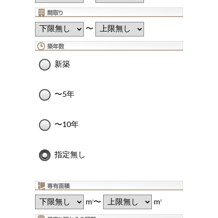
〜
新築
〜5年
〜10年
指定無し
m
〜
m
2
2