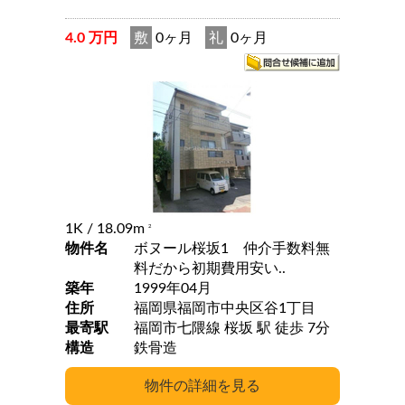
4.0 万円
敷
0ヶ月
礼
0ヶ月
1K
/ 18.09m
2
物件名
ボヌール桜坂1 仲介手数料無
料だから初期費用安い..
築年
1999年04月
住所
福岡県福岡市中央区谷1丁目
最寄駅
福岡市七隈線 桜坂 駅 徒歩 7分
構造
鉄骨造