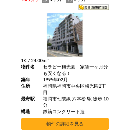
1K
/ 24.00m
2
物件名
セラピー梅光園 家賃一ヶ月分
も安くなる！
築年
1995年02月
住所
福岡県福岡市中央区梅光園2丁
目
最寄駅
福岡市七隈線 六本松 駅 徒歩 10
分
構造
鉄筋コンクリート造