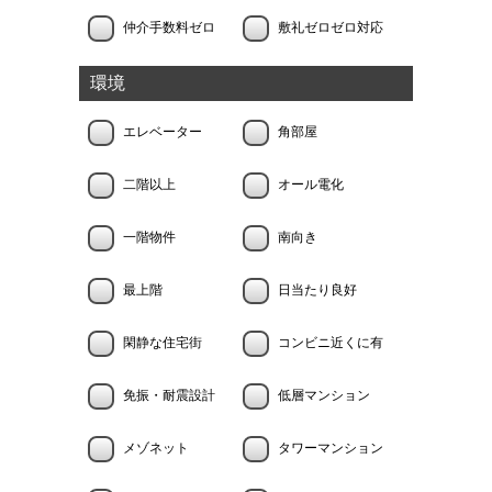
仲介手数料ゼロ
敷礼ゼロゼロ対応
環境
エレベーター
角部屋
二階以上
オール電化
一階物件
南向き
最上階
日当たり良好
閑静な住宅街
コンビニ近くに有
免振・耐震設計
低層マンション
メゾネット
タワーマンション