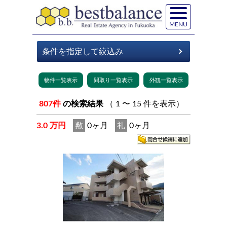
MENU
807件
の検索結果
（ 1 〜 15 件を表示）
3.0 万円
敷
0ヶ月
礼
0ヶ月