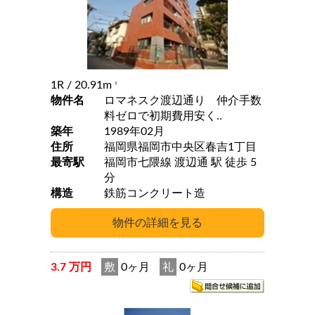
1R
/ 20.91m
2
物件名
ロマネスク渡辺通り 仲介手数
料ゼロで初期費用安く..
築年
1989年02月
住所
福岡県福岡市中央区春吉1丁目
最寄駅
福岡市七隈線 渡辺通 駅 徒歩 5
分
構造
鉄筋コンクリート造
3.7 万円
敷
0ヶ月
礼
0ヶ月