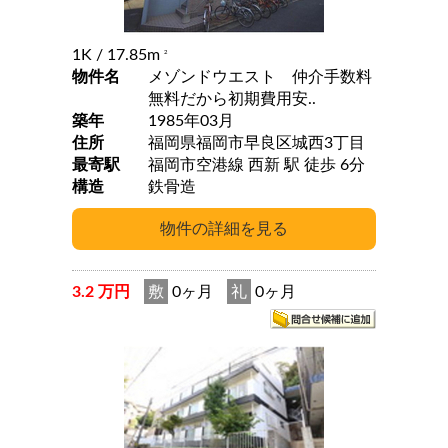
1K
/ 17.85m
2
物件名
メゾンドウエスト 仲介手数料
無料だから初期費用安..
築年
1985年03月
住所
福岡県福岡市早良区城西3丁目
最寄駅
福岡市空港線 西新 駅 徒歩 6分
構造
鉄骨造
3.2 万円
敷
0ヶ月
礼
0ヶ月