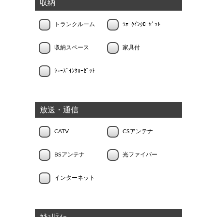
収納
トランクルーム
ｳｫｰｸｲﾝｸﾛｰｾﾞｯﾄ
収納スペース
家具付
ｼｭｰｽﾞｲﾝｸﾛｰｾﾞｯﾄ
放送・通信
CATV
CSアンテナ
BSアンテナ
光ファイバー
インターネット