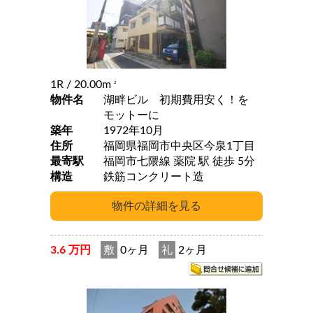
1R
/ 20.00m
2
物件名
湖畔ビル 初期費用安く！を
モットーに
築年
1972年10月
住所
福岡県福岡市中央区今泉1丁目
最寄駅
福岡市七隈線 薬院 駅 徒歩 5分
構造
鉄筋コンクリート造
3.6 万円
敷
0ヶ月
礼
2ヶ月