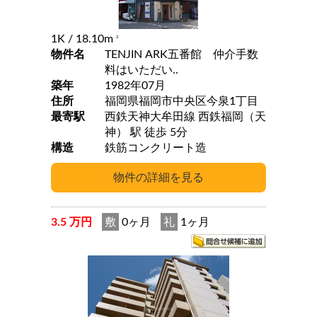
1K
/ 18.10m
2
物件名
TENJIN ARK五番館 仲介手数
料はいただい..
築年
1982年07月
住所
福岡県福岡市中央区今泉1丁目
最寄駅
西鉄天神大牟田線 西鉄福岡（天
神） 駅 徒歩 5分
構造
鉄筋コンクリート造
3.5 万円
敷
0ヶ月
礼
1ヶ月