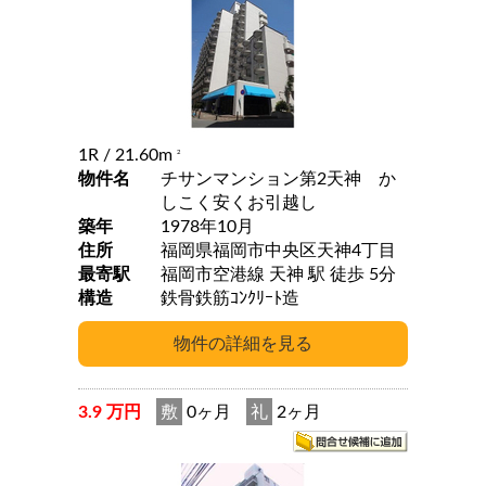
1R
/ 21.60m
2
物件名
チサンマンション第2天神 か
しこく安くお引越し
築年
1978年10月
住所
福岡県福岡市中央区天神4丁目
最寄駅
福岡市空港線 天神 駅 徒歩 5分
構造
鉄骨鉄筋ｺﾝｸﾘｰﾄ造
3.9 万円
敷
0ヶ月
礼
2ヶ月