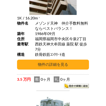
1K
/ 16.20m
2
物件名
メゾンド天神 仲介手数料無料
ならベストバランス！
築年
1986年09月
住所
福岡県福岡市中央区今泉2丁目
最寄駅
西鉄天神大牟田線 薬院 駅 徒歩
7分
構造
鉄骨鉄筋ｺﾝｸﾘｰﾄ造
3.5 万円
敷
0ヶ月
礼
0ヶ月