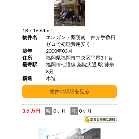
1R
/ 16.64m
2
物件名
エレガンテ薬院南 仲介手数料
ゼロで初期費用安く！
築年
2000年03月
住所
福岡県福岡市中央区平尾3丁目
最寄駅
福岡市七隈線 薬院大通 駅 徒歩
8分
構造
木造
3.6 万円
敷
0ヶ月
礼
0ヶ月