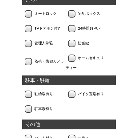
ｾｷｭﾘﾃｨｰ
オートロック
宅配ボックス
TVドアホン付き
24時間ｾｷｭﾘﾃｨｰ
管理人常駐
防犯鍵
ホームセキュリ
監視・防犯カメラ
ティー
駐車・駐輪
駐輪場有り
バイク置場有り
駐車場有り
その他