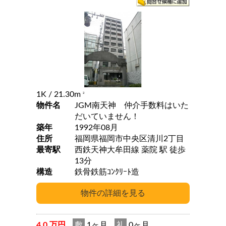
1K
/ 21.30m
2
物件名
JGM南天神 仲介手数料はいた
だいていません！
築年
1992年08月
住所
福岡県福岡市中央区清川2丁目
最寄駅
西鉄天神大牟田線 薬院 駅 徒歩
13分
構造
鉄骨鉄筋ｺﾝｸﾘｰﾄ造
4.0 万円
敷
1ヶ月
礼
0ヶ月