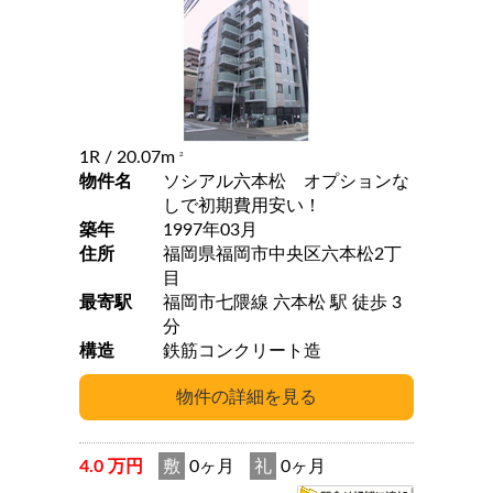
1R
/ 20.07m
2
物件名
ソシアル六本松 オプションな
しで初期費用安い！
築年
1997年03月
住所
福岡県福岡市中央区六本松2丁
目
最寄駅
福岡市七隈線 六本松 駅 徒歩 3
分
構造
鉄筋コンクリート造
4.0 万円
敷
0ヶ月
礼
0ヶ月