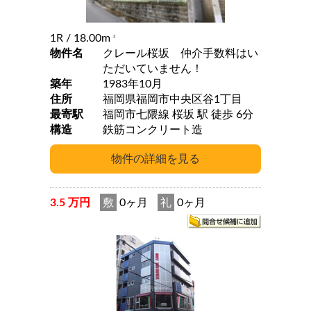
1R
/ 18.00m
2
物件名
クレール桜坂 仲介手数料はい
ただいていません！
築年
1983年10月
住所
福岡県福岡市中央区谷1丁目
最寄駅
福岡市七隈線 桜坂 駅 徒歩 6分
構造
鉄筋コンクリート造
3.5 万円
敷
0ヶ月
礼
0ヶ月