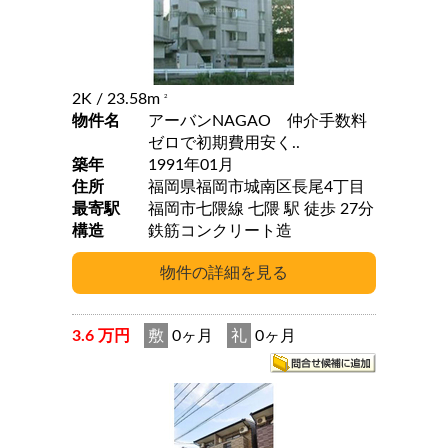
2K
/ 23.58m
2
物件名
アーバンNAGAO 仲介手数料
ゼロで初期費用安く..
築年
1991年01月
住所
福岡県福岡市城南区長尾4丁目
最寄駅
福岡市七隈線 七隈 駅 徒歩 27分
構造
鉄筋コンクリート造
3.6 万円
敷
0ヶ月
礼
0ヶ月