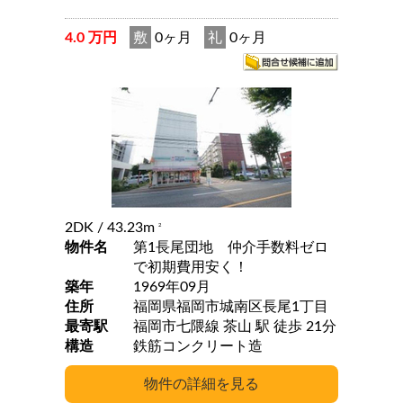
4.0 万円
敷
0ヶ月
礼
0ヶ月
2DK
/ 43.23m
2
物件名
第1長尾団地 仲介手数料ゼロ
で初期費用安く！
築年
1969年09月
住所
福岡県福岡市城南区長尾1丁目
最寄駅
福岡市七隈線 茶山 駅 徒歩 21分
構造
鉄筋コンクリート造