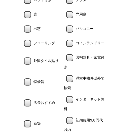
ロフト付き
テラス
庭
専用庭
出窓
バルコニー
フローリング
コインランドリー
照明器具・家電付
外観タイル貼り
き
満室中物件以外で
特優賃
検索
インターネット無
店長おすすめ
料
初期費用3万円代
新築
以内