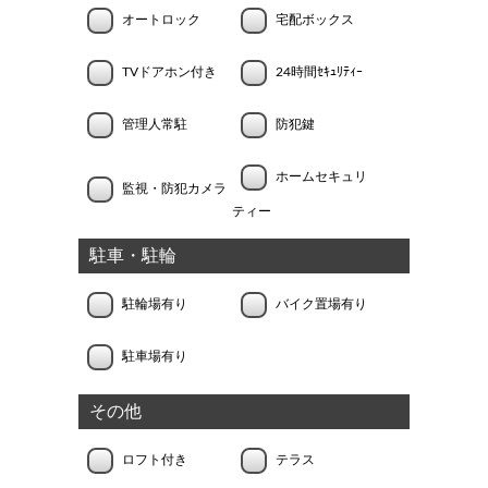
オートロック
宅配ボックス
TVドアホン付き
24時間ｾｷｭﾘﾃｨｰ
管理人常駐
防犯鍵
ホームセキュリ
監視・防犯カメラ
ティー
駐車・駐輪
駐輪場有り
バイク置場有り
駐車場有り
その他
ロフト付き
テラス