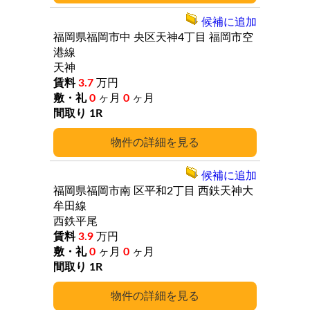
候補に追加
福岡県福岡市中
央区天神4丁目
福岡市空
港線
天神
3.7
万円
0
ヶ月
0
ヶ月
1R
詳細
候補に追加
福岡県福岡市南
区平和2丁目
西鉄天神大
牟田線
西鉄平尾
3.9
万円
0
ヶ月
0
ヶ月
1R
詳細