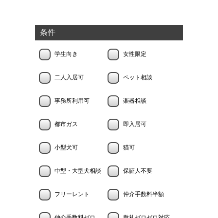
条件
学生向き
女性限定
二人入居可
ペット相談
事務所利用可
楽器相談
都市ガス
即入居可
小型犬可
猫可
中型・大型犬相談
保証人不要
フリーレント
仲介手数料半額
仲介手数料ゼロ
敷礼ゼロゼロ対応