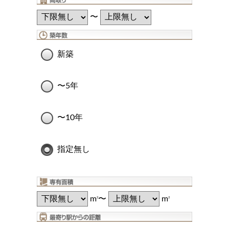
〜
新築
〜5年
〜10年
指定無し
m
〜
m
2
2