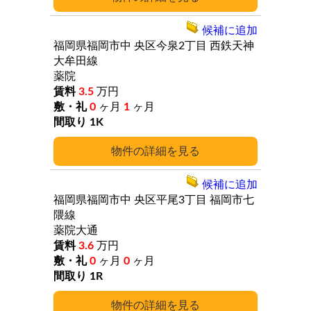
候補に追加
福岡県福岡市中
央区今泉2丁目
西鉄天神
大牟田線
薬院
3.5
万円
0
ヶ月
1
ヶ月
1K
詳細
候補に追加
福岡県福岡市中
央区平尾3丁目
福岡市七
隈線
薬院大通
3.6
万円
0
ヶ月
0
ヶ月
1R
詳細