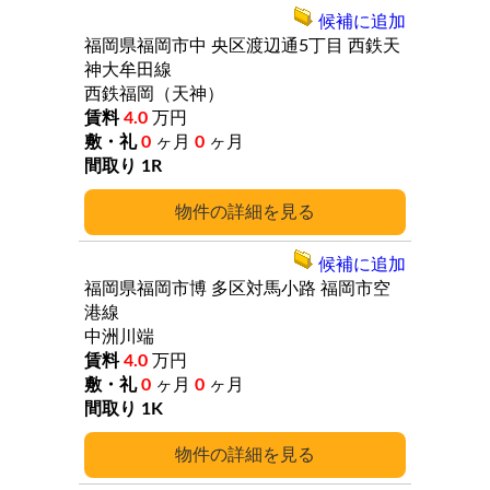
候補に追加
福岡県福岡市中
央区渡辺通5丁目
西鉄天
神大牟田線
西鉄福岡（天神）
4.0
万円
0
ヶ月
0
ヶ月
1R
詳細
候補に追加
福岡県福岡市博
多区対馬小路
福岡市空
港線
中洲川端
4.0
万円
0
ヶ月
0
ヶ月
1K
詳細