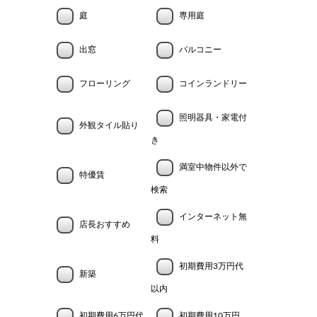
庭
専用庭
出窓
バルコニー
フローリング
コインランドリー
照明器具・家電付
外観タイル貼り
き
満室中物件以外で
特優賃
検索
インターネット無
店長おすすめ
料
初期費用3万円代
新築
以内
初期費用6万円代
初期費用10万円