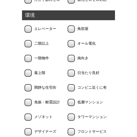
環境
エレベーター
角部屋
二階以上
オール電化
一階物件
南向き
最上階
日当たり良好
閑静な住宅街
コンビニ近くに有
免振・耐震設計
低層マンション
メゾネット
タワーマンション
デザイナーズ
フロントサービス