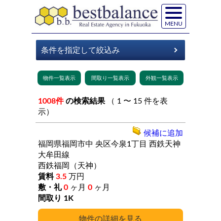
MENU
1008件
の検索結果
（ 1 〜 15 件を表
示）
候補に追加
福岡県福岡市中
央区今泉1丁目
西鉄天神
大牟田線
西鉄福岡（天神）
3.5
万円
0
ヶ月
0
ヶ月
1K
詳細