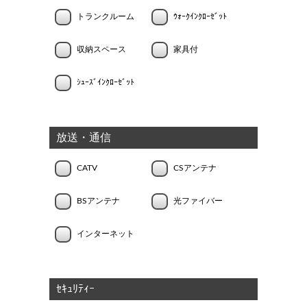
トランクルーム
ｳｫｰｸｲﾝｸﾛｰｾﾞｯﾄ
収納スペース
家具付
ｼｭｰｽﾞｲﾝｸﾛｰｾﾞｯﾄ
放送・通信
CATV
CSアンテナ
BSアンテナ
光ファイバー
インターネット
ｾｷｭﾘﾃｨｰ