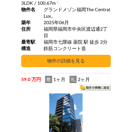
3LDK
/ 100.67m
2
物件名
グランドメゾン福岡The Central
Lux..
築年
2025年06月
住所
福岡県福岡市中央区渡辺通2丁
目
最寄駅
福岡市七隈線 薬院 駅 徒歩 2分
構造
鉄筋コンクリート造
59.0 万円
敷
1ヶ月
礼
2ヶ月