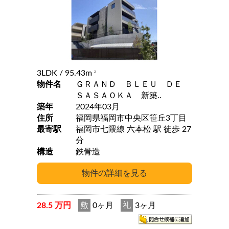
3LDK
/ 95.43m
2
物件名
ＧＲＡＮＤ ＢＬＥＵ ＤＥ
ＳＡＳＡＯＫＡ 新築..
築年
2024年03月
住所
福岡県福岡市中央区笹丘3丁目
最寄駅
福岡市七隈線 六本松 駅 徒歩 27
分
構造
鉄骨造
28.5 万円
敷
0ヶ月
礼
3ヶ月