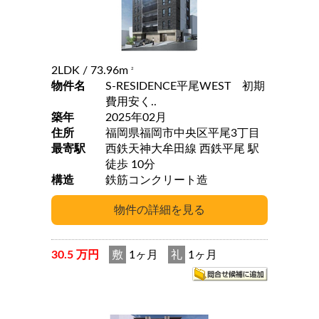
2LDK
/ 73.96m
2
物件名
S-RESIDENCE平尾WEST 初期
費用安く..
築年
2025年02月
住所
福岡県福岡市中央区平尾3丁目
最寄駅
西鉄天神大牟田線 西鉄平尾 駅
徒歩 10分
構造
鉄筋コンクリート造
30.5 万円
敷
1ヶ月
礼
1ヶ月