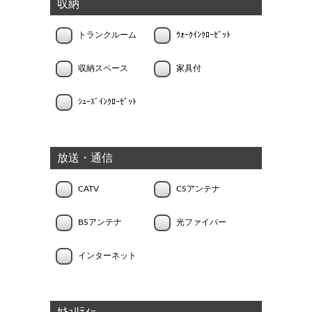
収納
トランクルーム
ｳｫｰｸｲﾝｸﾛｰｾﾞｯﾄ
収納スペース
家具付
ｼｭｰｽﾞｲﾝｸﾛｰｾﾞｯﾄ
放送・通信
CATV
CSアンテナ
BSアンテナ
光ファイバー
インターネット