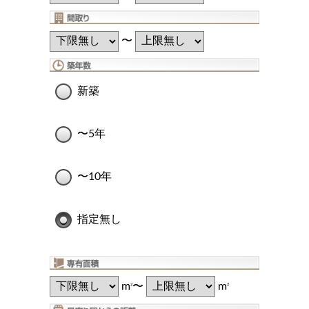
〜
新築
〜5年
〜10年
指定無し
m
〜
m
2
2