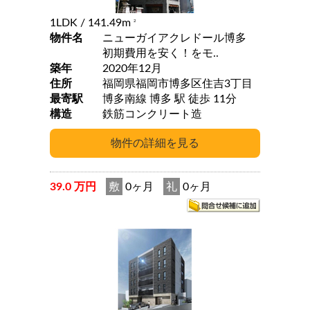
1LDK
/ 141.49m
2
物件名
ニューガイアクレドール博多
初期費用を安く！をモ..
築年
2020年12月
住所
福岡県福岡市博多区住吉3丁目
最寄駅
博多南線 博多 駅 徒歩 11分
構造
鉄筋コンクリート造
39.0 万円
敷
0ヶ月
礼
0ヶ月