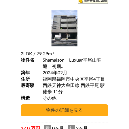
2LDK
/ 79.29m
2
物件名
Shamaison Luxuar平尾山荘
通 初期..
築年
2024年02月
住所
福岡県福岡市中央区平尾4丁目
最寄駅
西鉄天神大牟田線 西鉄平尾 駅
徒歩 11分
構造
その他
27.0 万円
敷
0ヶ月
礼
2ヶ月