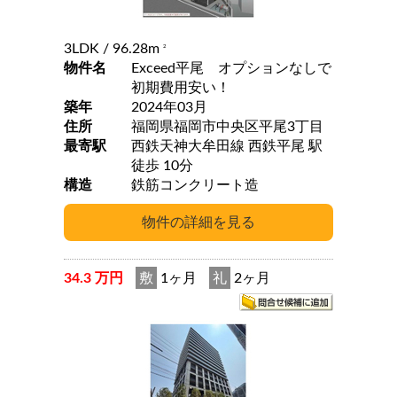
3LDK
/ 96.28m
2
物件名
Exceed平尾 オプションなしで
初期費用安い！
築年
2024年03月
住所
福岡県福岡市中央区平尾3丁目
最寄駅
西鉄天神大牟田線 西鉄平尾 駅
徒歩 10分
構造
鉄筋コンクリート造
34.3 万円
敷
1ヶ月
礼
2ヶ月