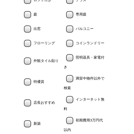
ロフト付き
テラス
庭
専用庭
出窓
バルコニー
フローリング
コインランドリー
照明器具・家電付
外観タイル貼り
き
満室中物件以外で
特優賃
検索
インターネット無
店長おすすめ
料
初期費用3万円代
新築
以内