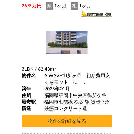
26.9 万円
敷
1ヶ月
礼
1ヶ月
3LDK
/ 82.43m
2
物件名
A.WAVE御所ヶ谷 初期費用安
くをモットーに ..
築年
2025年01月
住所
福岡県福岡市中央区御所ケ谷
最寄駅
福岡市七隈線 桜坂 駅 徒歩 7分
構造
鉄筋コンクリート造