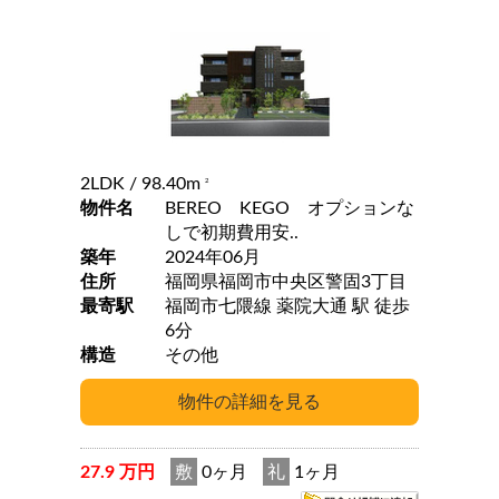
2LDK
/ 98.40m
2
物件名
BEREO KEGO オプションな
しで初期費用安..
築年
2024年06月
住所
福岡県福岡市中央区警固3丁目
最寄駅
福岡市七隈線 薬院大通 駅 徒歩
6分
構造
その他
27.9 万円
敷
0ヶ月
礼
1ヶ月