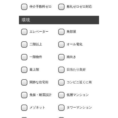
仲介手数料ゼロ
敷礼ゼロゼロ対応
環境
エレベーター
角部屋
二階以上
オール電化
一階物件
南向き
最上階
日当たり良好
閑静な住宅街
コンビニ近くに有
免振・耐震設計
低層マンション
メゾネット
タワーマンション