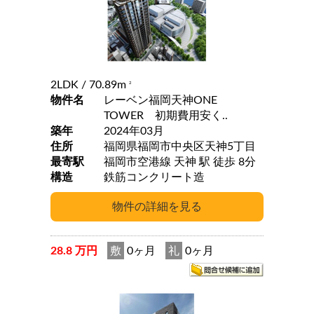
2LDK
/ 70.89m
2
物件名
レーベン福岡天神ONE
TOWER 初期費用安く..
築年
2024年03月
住所
福岡県福岡市中央区天神5丁目
最寄駅
福岡市空港線 天神 駅 徒歩 8分
構造
鉄筋コンクリート造
28.8 万円
敷
0ヶ月
礼
0ヶ月