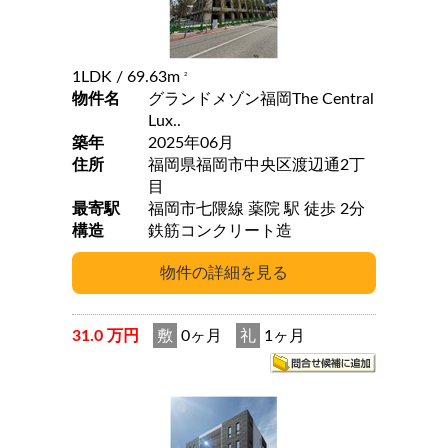
1LDK
/ 69.63m
2
物件名
グランドメゾン福岡The Central
Lux..
築年
2025年06月
住所
福岡県福岡市中央区渡辺通2丁
目
最寄駅
福岡市七隈線 薬院 駅 徒歩 2分
構造
鉄筋コンクリート造
31.0 万円
敷
0ヶ月
礼
1ヶ月