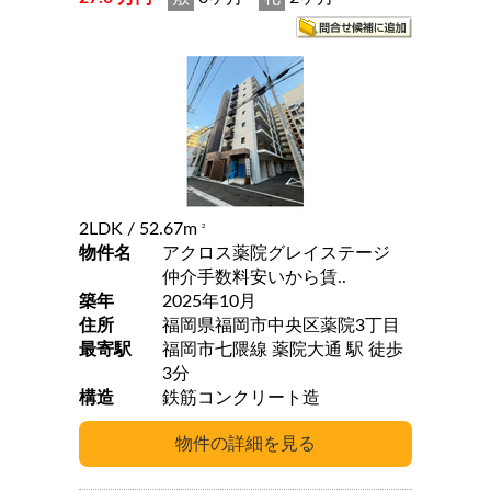
2LDK
/ 52.67m
2
物件名
アクロス薬院グレイステージ
仲介手数料安いから賃..
築年
2025年10月
住所
福岡県福岡市中央区薬院3丁目
最寄駅
福岡市七隈線 薬院大通 駅 徒歩
3分
構造
鉄筋コンクリート造