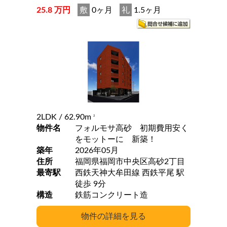
25.8 万円
敷
0ヶ月
礼
1.5ヶ月
2LDK
/ 62.90m
2
物件名
フォルモサ高砂 初期費用安く
をモットーに 新築！
築年
2026年05月
住所
福岡県福岡市中央区高砂2丁目
最寄駅
西鉄天神大牟田線 西鉄平尾 駅
徒歩 9分
構造
鉄筋コンクリート造