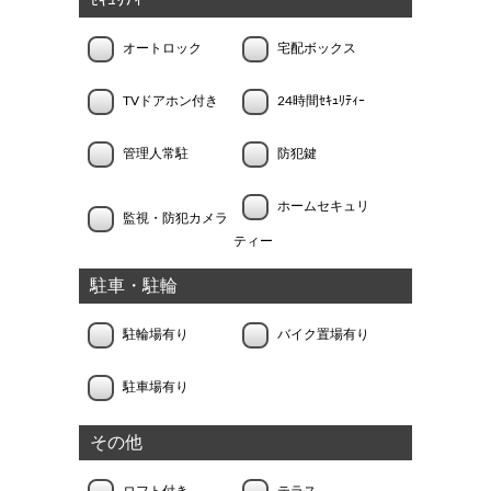
ｾｷｭﾘﾃｨｰ
オートロック
宅配ボックス
TVドアホン付き
24時間ｾｷｭﾘﾃｨｰ
管理人常駐
防犯鍵
ホームセキュリ
監視・防犯カメラ
ティー
駐車・駐輪
駐輪場有り
バイク置場有り
駐車場有り
その他