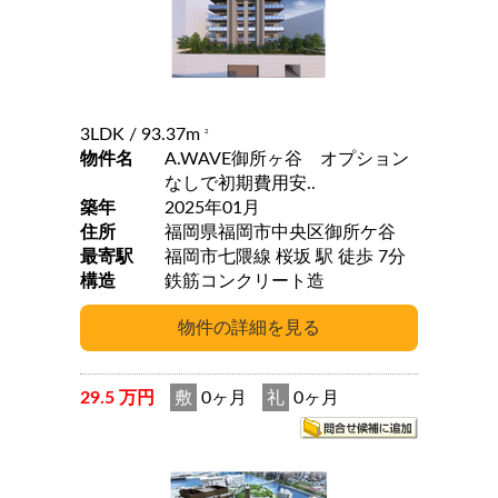
3LDK
/ 93.37m
2
物件名
A.WAVE御所ヶ谷 オプション
なしで初期費用安..
築年
2025年01月
住所
福岡県福岡市中央区御所ケ谷
最寄駅
福岡市七隈線 桜坂 駅 徒歩 7分
構造
鉄筋コンクリート造
29.5 万円
敷
0ヶ月
礼
0ヶ月