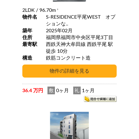
2LDK
/ 96.70m
2
物件名
S-RESIDENCE平尾WEST オプ
ションな..
築年
2025年02月
住所
福岡県福岡市中央区平尾3丁目
最寄駅
西鉄天神大牟田線 西鉄平尾 駅
徒歩 10分
構造
鉄筋コンクリート造
36.4 万円
敷
0ヶ月
礼
1ヶ月