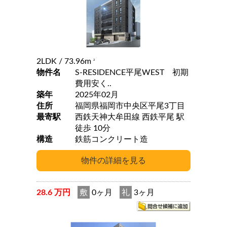
2LDK
/ 73.96m
2
物件名
S-RESIDENCE平尾WEST 初期
費用安く..
築年
2025年02月
住所
福岡県福岡市中央区平尾3丁目
最寄駅
西鉄天神大牟田線 西鉄平尾 駅
徒歩 10分
構造
鉄筋コンクリート造
28.6 万円
敷
0ヶ月
礼
3ヶ月