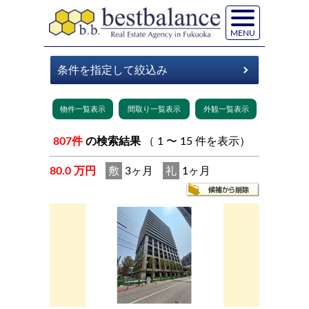
MENU
807件
の検索結果
（ 1 〜 15 件を表示）
80.0 万円
敷
3ヶ月
礼
1ヶ月