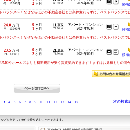
万円
2
2024年02月
ヶ月
65.83m
-円、 10,000円
2
候補
トバランスへ！なぜならほかの不動産会社とは条件変わらずに、ベストバランスで
0
24.0
ヶ月
1LDK
アパート・マンション
万円
1
2024年02月
ヶ月
72.86m
-円、 10,000円
2
候補
トバランスへ！なぜならほかの不動産会社とは条件変わらずに、ベストバランスで
0
23.5
ヶ月
2LDK
アパート・マンション
万円
2
2024年05月
ヶ月
75.70m
-円、 8,000円
2
候補
UUMOやホームズよりも初期費用が安く賃貸契約できます！まずはお見積もりの問
次の検索
3
4
5
6
7
8
9
10
11
12
13
14
15
件などを指定して物件を絞り込むことができます。