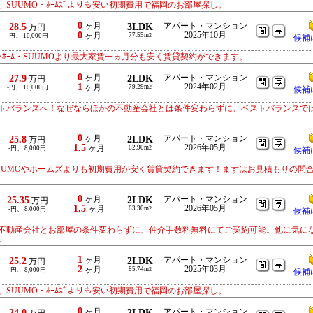
SUUMO・ﾎｰﾑｽﾞよりも安い初期費用で福岡のお部屋探し。
0
28.5
ヶ月
3LDK
アパート・マンション
万円
0
2025年10月
ヶ月
77.55m
-円、 10,000円
2
候補
ﾄﾎｰﾑ・SUUMOより最大家賃一ヵ月分も安く賃貸契約ができます。
0
27.9
ヶ月
2LDK
アパート・マンション
万円
1
2024年02月
ヶ月
79.29m
-円、 10,000円
2
候補
トバランスへ！なぜならほかの不動産会社とは条件変わらずに、ベストバランスで
0
25.8
ヶ月
2LDK
アパート・マンション
万円
1.5
2026年05月
ヶ月
62.90m
-円、 8,000円
2
候補
UUMOやホームズよりも初期費用が安く賃貸契約できます！まずはお見積もりの問
0
25.35
ヶ月
2LDK
アパート・マンション
万円
1.5
2026年05月
ヶ月
63.30m
-円、 8,000円
2
候補
不動産会社とお部屋の条件変わらずに、仲介手数料無料にてご契約可能。他に気に
。
1
25.2
ヶ月
2LDK
アパート・マンション
万円
2
2025年03月
ヶ月
85.74m
-円、 8,000円
2
候補
SUUMO・ﾎｰﾑｽﾞよりも安い初期費用で福岡のお部屋探し。
0
24.0
ヶ月
2LDK
アパート・マンション