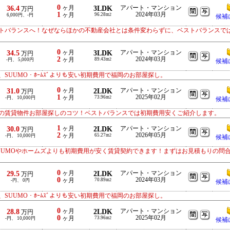
0
36.4
ヶ月
3LDK
アパート・マンション
万円
1
2024年03月
ヶ月
96.28m
6,000円、-円
2
候補
トバランスへ！なぜならほかの不動産会社とは条件変わらずに、ベストバランスで
0
34.5
ヶ月
3LDK
アパート・マンション
万円
2
2024年03月
ヶ月
89.43m
-円、 5,000円
2
候補
SUUMO・ﾎｰﾑｽﾞよりも安い初期費用で福岡のお部屋探し。
0
31.0
ヶ月
2LDK
アパート・マンション
万円
1
2025年02月
ヶ月
73.96m
-円、 10,000円
2
候補
の賃貸物件お部屋探しのコツ！ベストバランスでは初期費用安くご紹介します。
1
30.0
ヶ月
2LDK
アパート・マンション
万円
2
2026年05月
ヶ月
65.27m
-円、 10,000円
2
候補
UUMOやホームズよりも初期費用が安く賃貸契約できます！まずはお見積もりの問
0
29.5
ヶ月
2LDK
アパート・マンション
万円
0
2024年03月
ヶ月
70.89m
-円、 0円
2
候補
SUUMO・ﾎｰﾑｽﾞよりも安い初期費用で福岡のお部屋探し。
0
28.8
ヶ月
2LDK
アパート・マンション
万円
0
2025年02月
ヶ月
73.96m
-円、 10,000円
2
候補