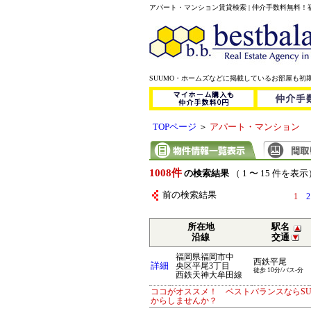
アパート・マンション賃貸検索 | 仲介手数料無料
SUUMO・ホームズなどに掲載しているお部屋も初
TOPページ
＞
アパート・マンション
1008件
の検索結果
（ 1 〜 15 件を表示
前の検索結果
1
2
所在地
駅名
沿線
交通
福岡県福岡市中
西鉄平尾
詳細
央区平尾3丁目
徒歩 10分/バス-分
西鉄天神大牟田線
ココがオススメ！ ベストバランスならS
からしませんか？