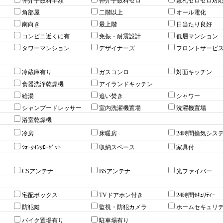
仲介手数料半額
仲介手数料ゼロ
敷礼ゼロゼロ対
角部屋
二階以上
オール電化
南向き
最上階
日当たり良好
コンビニ近くに有
免振・耐震設計
低層マンション
タワーマンション
デザイナーズ
フロントサービ
冷蔵庫有り
ガスコンロ
対面キッチン
食器洗浄乾燥機
アイランドキッチン
給湯
追い焚き
シャワー
シャンプードレッサー
室内洗濯機置場
洗濯機置場
浴室乾燥機
冷房
床暖房
24時間換気シス
ｳｫｰｸｲﾝｸﾛｰｾﾞｯﾄ
収納スペース
家具付
CSアンテナ
BSアンテナ
光ファイバー
宅配ボックス
TVドアホン付き
24時間ｾｷｭﾘﾃｨｰ
防犯鍵
監視・防犯カメラ
ホームセキュリ
バイク置場有り
駐車場有り