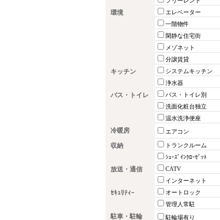
フリーレント
環境
エレベーター
一階物件
閑静な住宅街
メゾネット
分譲賃貸
キッチン
システムキッチン
浄水器
バス・トイレ
バス・トイレ別
洗面化粧台独立
温水洗浄便座
冷暖房
エアコン
収納
トランクルーム
ｼｭｰｽﾞｲﾝｸﾛｰｾﾞｯﾄ
放送・通信
CATV
インターネット
ｾｷｭﾘﾃｨｰ
オートロック
管理人常駐
駐車・駐輪
駐輪場有り