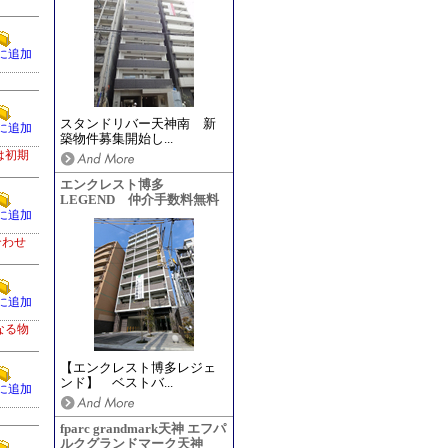
に追加
スタンドリバー天神南 新
に追加
築物件募集開始し...
は初期
エンクレスト博多
LEGEND 仲介手数料無料
に追加
合わせ
に追加
なる物
【エンクレスト博多レジェ
ンド】 ベストバ...
に追加
fparc grandmark天神 エフパ
ルクグランドマーク天神