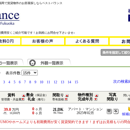
！福岡で賃貸物件のお部屋探しならベストバランス
期費用安くご紹介可能です！お気軽にお問合せ下さいませ♪
）
表示件数
次の検索
3
4
5
6
7
8
9
10
11
12
13
14
15
敷金
物件種別
写真
賃料
間取り
（保証金）
問い
礼金
完成年月
間取り
管理費・共益費
（敷引）
専有面積
0
39.0
ヶ月
2LDK
アパート・マンション
万円
0
2025年02月
ヶ月
96.70m
-円、 10,000円
2
候補
UUMOやホームズよりも初期費用が安く賃貸契約できます！まずはお見積もりの問