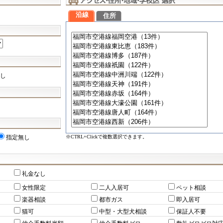
沿線
住所
し
※CTRL+Clickで複数選択できます。
指定無し
礼金なし
女性限定
二人入居可
ペット相談
楽器相談
都市ガス
即入居可
猫可
中型・大型犬相談
保証人不要