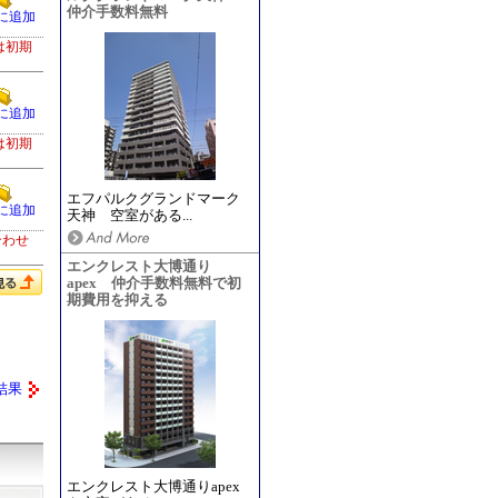
仲介手数料無料
に追加
は初期
に追加
は初期
エフパルクグランドマーク
に追加
天神 空室がある...
合わせ
エンクレスト大博通り
apex 仲介手数料無料で初
期費用を抑える
結果
エンクレスト大博通りapex