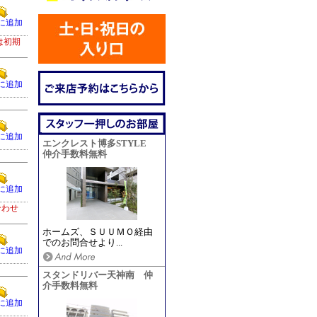
に追加
は初期
に追加
に追加
エンクレスト博多STYLE
仲介手数料無料
に追加
合わせ
ホームズ、ＳＵＵＭＯ経由
でのお問合せより...
に追加
スタンドリバー天神南 仲
介手数料無料
に追加