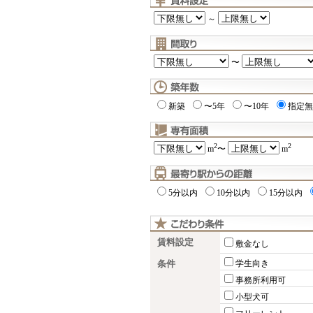
～
〜
新築
〜5年
〜10年
指定無
2
2
m
〜
m
5分以内
10分以内
15分以内
賃料設定
敷金なし
条件
学生向き
事務所利用可
小型犬可