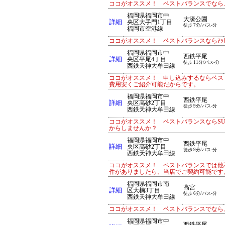
ココがオススメ！ ベストバランスでなら、
福岡県福岡市中
大濠公園
詳細
央区大手門1丁目
徒歩 7分/バス-分
福岡市空港線
ココがオススメ！ ベストバランスならｱｯ
福岡県福岡市中
西鉄平尾
詳細
央区平尾4丁目
徒歩 11分/バス-分
西鉄天神大牟田線
ココがオススメ！ 申し込みするならベス
費用安くご紹介可能だからです。
福岡県福岡市中
西鉄平尾
詳細
央区高砂2丁目
徒歩 9分/バス-分
西鉄天神大牟田線
ココがオススメ！ ベストバランスならS
からしませんか？
福岡県福岡市中
西鉄平尾
詳細
央区高砂2丁目
徒歩 9分/バス-分
西鉄天神大牟田線
ココがオススメ！ ベストバランスでは他
件がありましたら、当店でご契約可能です
福岡県福岡市南
高宮
詳細
区大楠3丁目
徒歩 6分/バス-分
西鉄天神大牟田線
ココがオススメ！ ベストバランスでなら、
福岡県福岡市中
西鉄平尾