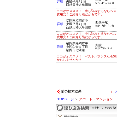
詳細
央区平尾4丁目
徒歩 11分/バス-分
西鉄天神大牟田線
ココがオススメ！ 申し込みするならベス
費用安くご紹介可能だからです。
福岡県福岡市中
西鉄平尾
詳細
央区平尾4丁目
徒歩 11分/バス-分
西鉄天神大牟田線
ココがオススメ！ 申し込みするならベス
費用安くご紹介可能だからです。
福岡県福岡市中
薬院
詳細
央区白金１丁目
徒歩 7分/バス-分
福岡市七隈線
ココがオススメ！ ベストバランスならS
からしませんか？
前の検索結果
1
2
TOPページ
＞
アパート・マンション
※賃料、こだわり条