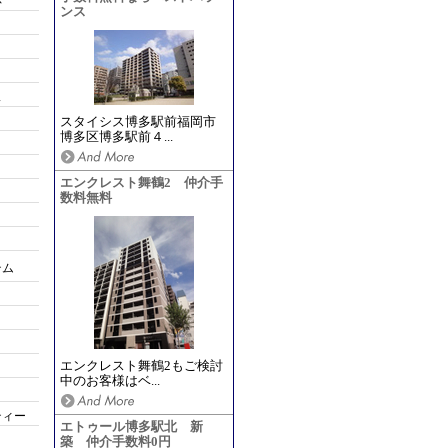
応
ンス
ス
スタイシス博多駅前福岡市
博多区博多駅前４...
エンクレスト舞鶴2 仲介手
数料無料
テム
エンクレスト舞鶴2もご検討
中のお客様はベ...
ティー
エトゥール博多駅北 新
築 仲介手数料0円