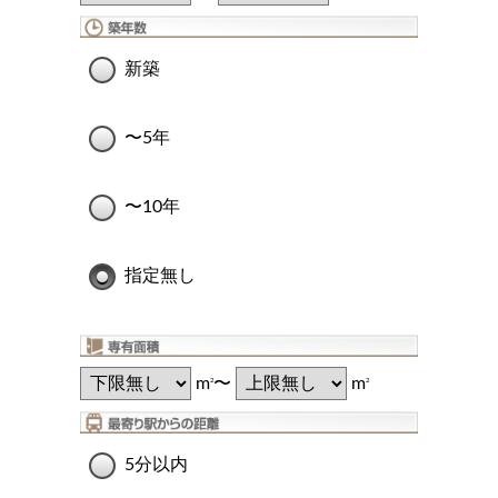
新築
〜5年
〜10年
指定無し
m
〜
m
2
2
5分以内