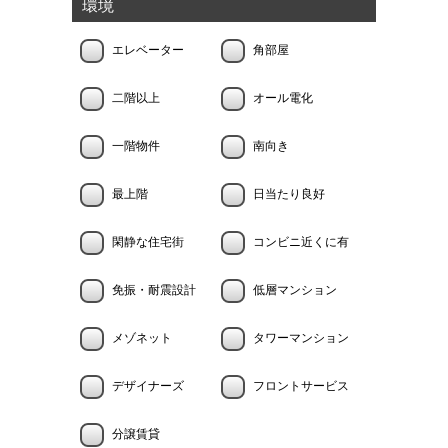
環境
エレベーター
角部屋
二階以上
オール電化
一階物件
南向き
最上階
日当たり良好
閑静な住宅街
コンビニ近くに有
免振・耐震設計
低層マンション
メゾネット
タワーマンション
デザイナーズ
フロントサービス
分譲賃貸