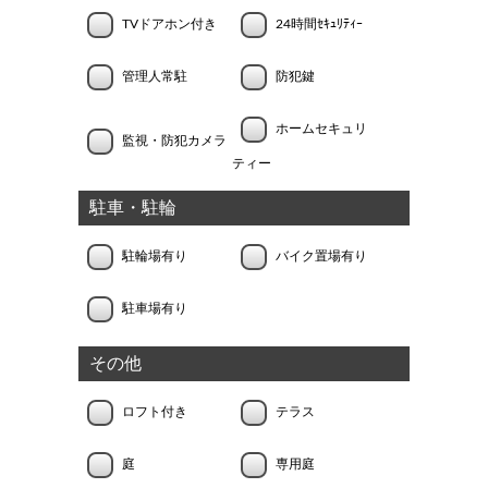
TVドアホン付き
24時間ｾｷｭﾘﾃｨｰ
管理人常駐
防犯鍵
ホームセキュリ
監視・防犯カメラ
ティー
駐車・駐輪
駐輪場有り
バイク置場有り
駐車場有り
その他
ロフト付き
テラス
庭
専用庭