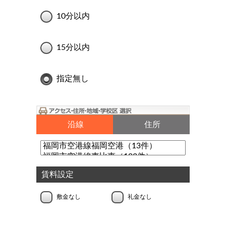
10分以内
15分以内
指定無し
沿線
住所
賃料設定
敷金なし
礼金なし