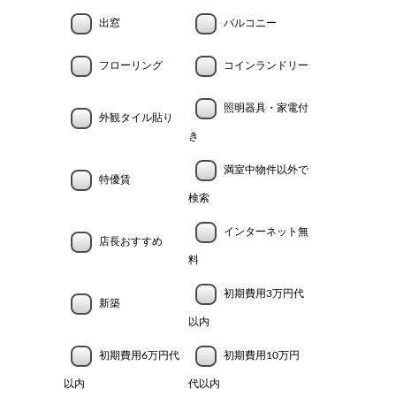
出窓
バルコニー
フローリング
コインランドリー
照明器具・家電付
外観タイル貼り
き
満室中物件以外で
特優賃
検索
インターネット無
店長おすすめ
料
初期費用3万円代
新築
以内
初期費用6万円代
初期費用10万円
以内
代以内