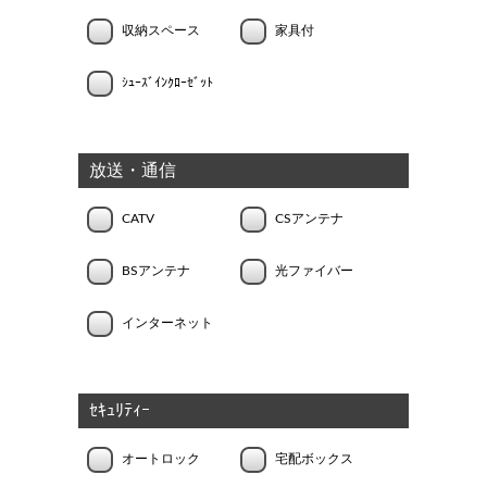
収納スペース
家具付
ｼｭｰｽﾞｲﾝｸﾛｰｾﾞｯﾄ
放送・通信
CATV
CSアンテナ
BSアンテナ
光ファイバー
インターネット
ｾｷｭﾘﾃｨｰ
オートロック
宅配ボックス