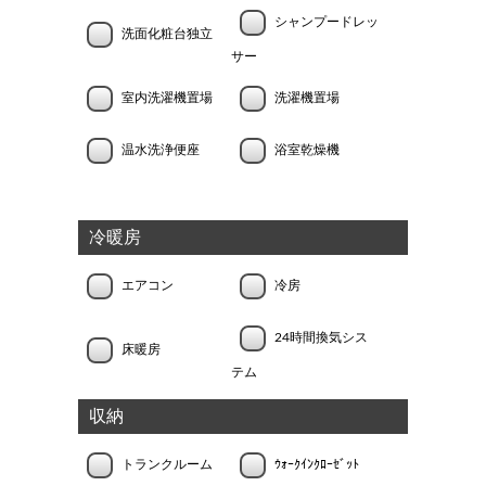
シャンプードレッ
洗面化粧台独立
サー
室内洗濯機置場
洗濯機置場
温水洗浄便座
浴室乾燥機
冷暖房
エアコン
冷房
24時間換気シス
床暖房
テム
収納
トランクルーム
ｳｫｰｸｲﾝｸﾛｰｾﾞｯﾄ