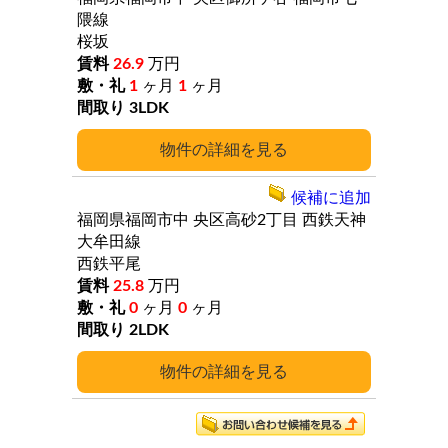
隈線
桜坂
26.9
万円
1
ヶ月
1
ヶ月
3LDK
詳細
候補に追加
福岡県福岡市中
央区高砂2丁目
西鉄天神
大牟田線
西鉄平尾
25.8
万円
0
ヶ月
0
ヶ月
2LDK
詳細