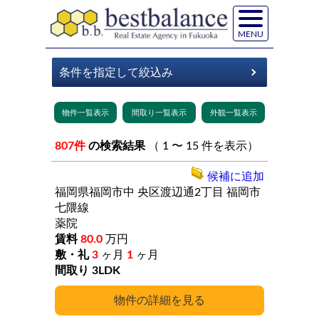
MENU
807件
の検索結果
（ 1 〜 15 件を表示）
候補に追加
福岡県福岡市中
央区渡辺通2丁目
福岡市
七隈線
薬院
80.0
万円
3
ヶ月
1
ヶ月
3LDK
詳細