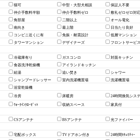
猫可
中型・大型犬相談
保証人不要
仲介手数料半額
仲介手数料ゼロ
敷礼ゼロゼロ対
角部屋
二階以上
オール電化
南向き
最上階
日当たり良好
コンビニ近くに有
免振・耐震設計
低層マンション
タワーマンション
デザイナーズ
フロントサービ
冷蔵庫有り
ガスコンロ
対面キッチン
食器洗浄乾燥機
アイランドキッチン
給湯
追い焚き
シャワー
シャンプードレッサー
室内洗濯機置場
洗濯機置場
浴室乾燥機
冷房
床暖房
24時間換気シス
ｳｫｰｸｲﾝｸﾛｰｾﾞｯﾄ
収納スペース
家具付
CSアンテナ
BSアンテナ
光ファイバー
宅配ボックス
TVドアホン付き
24時間ｾｷｭﾘﾃｨｰ