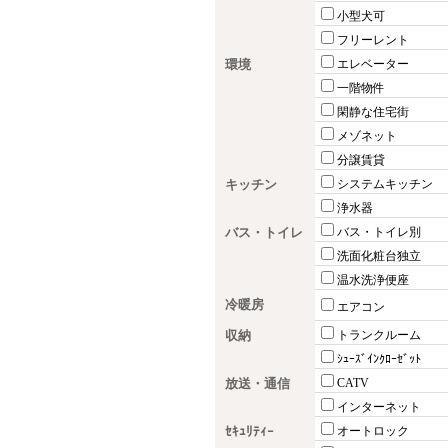
小型犬可
フリーレント
環境
エレベーター
一階物件
閑静な住宅街
メゾネット
分譲賃貸
キッチン
システムキッチン
浄水器
バス・トイレ
バス・トイレ別
洗面化粧台独立
温水洗浄便座
冷暖房
エアコン
収納
トランクルーム
ｼｭｰｽﾞｲﾝｸﾛｰｾﾞｯﾄ
放送・通信
CATV
インターネット
ｾｷｭﾘﾃｨｰ
オートロック