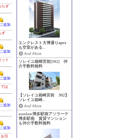
わらず
に追加
らず
エンクレスト大博通りapex
も空室がある...
に追加
モット
ソレイユ箱崎宮前[302] 仲
介手数料無料
に追加
スでは
【ソレイユ箱崎宮前 302】
ソレイユ箱崎...
に追加
assolate博多駅南アソラーテ
博多駅南 賃貸マンション
も仲介手数料無料
に追加
くお引