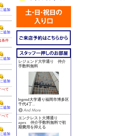
に追加
。
に追加
は条件
に追加
レジェンド大学通り 仲介
手数料無料
に追加
すべて
legend大学通り福岡市博多区
千代4丁...
に追加
すべて
エンクレスト大博通り
apex 仲介手数料無料で初
期費用を抑える
に追加