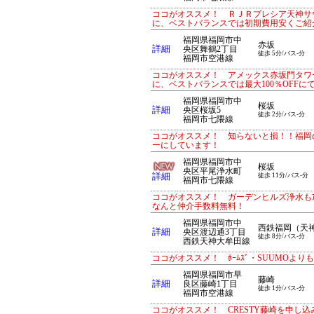
ココがオススメ！ ＲＪＲプレシア天神サ
に、ベストバランスでは初期費用安くご紹
福岡県福岡市中
赤坂
詳細
央区舞鶴2丁目
徒歩 5分/バス-分
福岡市空港線
ココがオススメ！ アメックス赤坂門タワ
に、ベストバランスでは最大100％OFF
福岡県福岡市中
桜坂
詳細
央区桜坂5
徒歩 2分/バス-分
福岡市七隈線
ココがオススメ！ 知らないと損！！福岡
ーにしています！
福岡県福岡市中
桜坂
央区平尾浄水町
詳細
徒歩 11分/バス-分
福岡市七隈線
ココがオススメ！ ガーデンヒルズ浄水もｱ
なんと仲介手数料無料！
福岡県福岡市中
西鉄福岡（天
詳細
央区渡辺通3丁目
徒歩 8分/バス-分
西鉄天神大牟田線
ココがオススメ！ ﾎｰﾑｽﾞ・SUUMOよ
福岡県福岡市早
藤崎
詳細
良区藤崎1丁目
徒歩 1分/バス-分
福岡市空港線
ココがオススメ！ CRESTY藤崎を申し