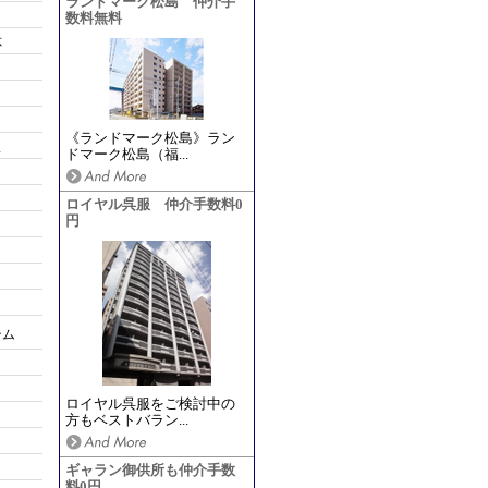
ランドマーク松島 仲介手
数料無料
応
《ランドマーク松島》ラン
ス
ドマーク松島（福...
ロイヤル呉服 仲介手数料0
円
テム
ロイヤル呉服をご検討中の
方もベストバラン...
ギャラン御供所も仲介手数
料0円