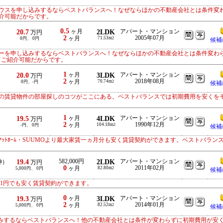
ウスを申し込みするならベストバランスへ！なぜならほかの不動産会社とは条件変
介可能だからです。
0.5
20.7
ヶ月
2LDK
アパート・マンション
万円
2
2005年07月
ヶ月
71.53m
0円、 0円
2
候補
ーを申し込みするならベストバランスへ！なぜならほかの不動産会社とは条件変わ
にてご紹介可能だからです。
1
20.0
ヶ月
3LDK
アパート・マンション
万円
2
2018年08月
ヶ月
70.74m
0円、-円
2
候補
の賃貸物件の部屋探しのコツがここにある。ベストバランスでは初期費用を安くを
1
19.5
ヶ月
4LDK
アパート・マンション
万円
2
1990年12月
ヶ月
104.18m
-円、 0円
2
候補
ｯﾄﾎｰﾑ・SUUMOより最大家賃一ヵ月分も安く賃貸契約ができます。ベストバラン
19.4
582,000円
2LDK
アパート・マンション
神）
万円
0
2011年02月
ヶ月
82.80m
5,000円、 0円
2
候補
りも1円でも安く賃貸契約ができます。
0
19.3
ヶ月
3LDK
アパート・マンション
万円
2
2014年01月
ヶ月
82.52m
5,000円、 0円
2
候補
込みするならベストバランスへ！他の不動産会社とは条件が変わらずに初期費用が安