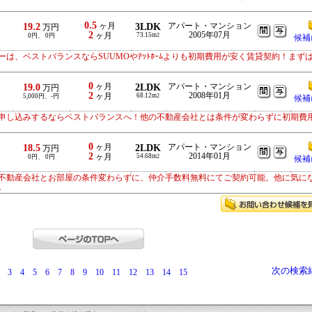
0.5
19.2
ヶ月
3LDK
アパート・マンション
万円
2
2005年07月
ヶ月
73.15m
0円、 0円
2
候補
は、ベストバランスならSUUMOやｱｯﾄﾎｰﾑよりも初期費用が安く賃貸契約！まず
0
19.0
ヶ月
2LDK
アパート・マンション
万円
2
2008年01月
ヶ月
68.12m
5,000円、-円
2
候補
申し込みするならベストバランスへ！他の不動産会社とは条件が変わらずに初期費
0
18.5
ヶ月
2LDK
アパート・マンション
万円
2
2014年01月
ヶ月
54.68m
0円、 0円
2
候補
不動産会社とお部屋の条件変わらずに、仲介手数料無料にてご契約可能。他に気に
。
次の検索
3
4
5
6
7
8
9
10
11
12
13
14
15