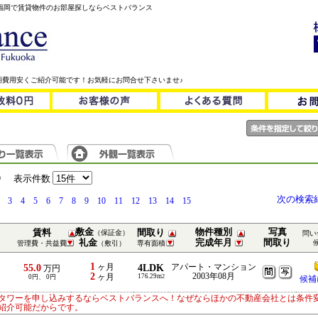
！福岡で賃貸物件のお部屋探しならベストバランス
期費用安くご紹介可能です！お気軽にお問合せ下さいませ♪
）
表示件数
次の検索
3
4
5
6
7
8
9
10
11
12
13
14
15
敷金
物件種別
写真
賃料
間取り
（保証金）
問い
礼金
完成年月
間取り
管理費・共益費
（敷引）
専有面積
1
55.0
ヶ月
4LDK
アパート・マンション
万円
2
2003年08月
ヶ月
176.29m
0円、 0円
2
候補
タワーを申し込みするならベストバランスへ！なぜならほかの不動産会社とは条件
紹介可能だからです。