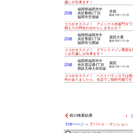
越しが出来ます！
福岡県福岡市中
赤坂
詳細
央区舞鶴2丁目
徒歩 5分/バス-分
福岡市空港線
ココがオススメ！ アメックス赤坂門タワー
積もりの問合わせからしませんか？
福岡県福岡市中
薬院大通
詳細
央区警固1丁目
徒歩 6分/バス-分
福岡市七隈線
ココがオススメ！ グランドメゾン警固を
くお引越しが出来ます！
福岡県福岡市中
薬院
詳細
央区渡辺通4丁目
徒歩 2分/バス-分
西鉄天神大牟田線
ココがオススメ！ ベストバランスでは他
件がありましたら、当店でご契約可能です
前の検索結果
1
2
TOPページ
＞
アパート・マンション