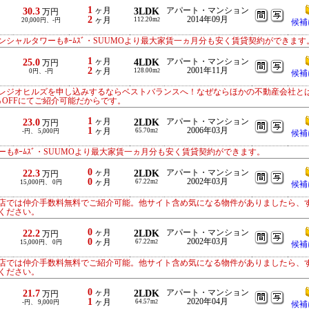
1
30.3
ヶ月
3LDK
アパート・マンション
万円
2
2014年09月
ヶ月
112.20m
20,000円、-円
2
候補
シャルタワーもﾎｰﾑｽﾞ・SUUMOより最大家賃一ヵ月分も安く賃貸契約ができます
1
25.0
ヶ月
4LDK
アパート・マンション
万円
2
2001年11月
ヶ月
128.00m
0円、-円
2
候補
レジオヒルズを申し込みするならベストバランスへ！なぜならほかの不動産会社と
％OFFにてご紹介可能だからです。
1
23.0
ヶ月
2LDK
アパート・マンション
万円
1
2006年03月
ヶ月
65.70m
-円、 5,000円
2
候補
もﾎｰﾑｽﾞ・SUUMOより最大家賃一ヵ月分も安く賃貸契約ができます。
0
22.3
ヶ月
2LDK
アパート・マンション
万円
0
2002年03月
ヶ月
67.22m
15,000円、 0円
2
候補
店では仲介手数料無料でご紹介可能。他サイト含め気になる物件がありましたら、
ください。
0
22.2
ヶ月
2LDK
アパート・マンション
万円
0
2002年03月
ヶ月
67.22m
15,000円、 0円
2
候補
店では仲介手数料無料でご紹介可能。他サイト含め気になる物件がありましたら、
ください。
0
21.7
ヶ月
2LDK
アパート・マンション
万円
1
2020年04月
ヶ月
64.57m
-円、 9,000円
2
候補