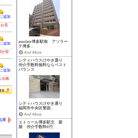
に追加
はお見
assolate博多駅南 アソラー
に追加
テ博多...
用が安
シティハウスけやき通り
仲介手数料無料ならベスト
バランス
に追加
なる物
シティハウスけやき通り
福岡市中央区警固...
結果
エトゥール博多駅北 新
築 仲介手数料0円