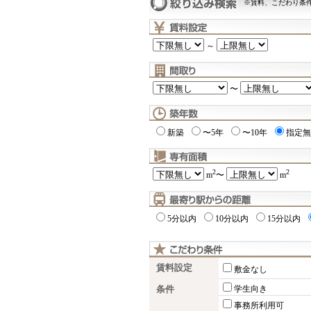
※賃料、こだわり条
～
〜
新築
〜5年
〜10年
指定無
2
2
m
〜
m
5分以内
10分以内
15分以内
賃料設定
敷金なし
条件
学生向き
事務所利用可