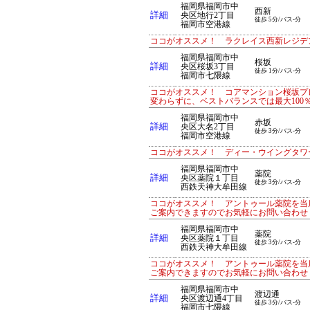
福岡県福岡市中
西新
詳細
央区地行2丁目
徒歩 5分/バス-分
福岡市空港線
ココがオススメ！ ラクレイス西新レジデン
福岡県福岡市中
桜坂
詳細
央区桜坂3丁目
徒歩 1分/バス-分
福岡市七隈線
ココがオススメ！ コアマンション桜坂プ
変わらずに、ベストバランスでは最大100
福岡県福岡市中
赤坂
詳細
央区大名2丁目
徒歩 3分/バス-分
福岡市空港線
ココがオススメ！ ディー・ウイングタワー
福岡県福岡市中
薬院
詳細
央区薬院１丁目
徒歩 3分/バス-分
西鉄天神大牟田線
ココがオススメ！ アントゥール薬院を当
ご案内できますのでお気軽にお問い合わせ
福岡県福岡市中
薬院
詳細
央区薬院１丁目
徒歩 3分/バス-分
西鉄天神大牟田線
ココがオススメ！ アントゥール薬院を当
ご案内できますのでお気軽にお問い合わせ
福岡県福岡市中
渡辺通
詳細
央区渡辺通4丁目
徒歩 3分/バス-分
福岡市七隈線