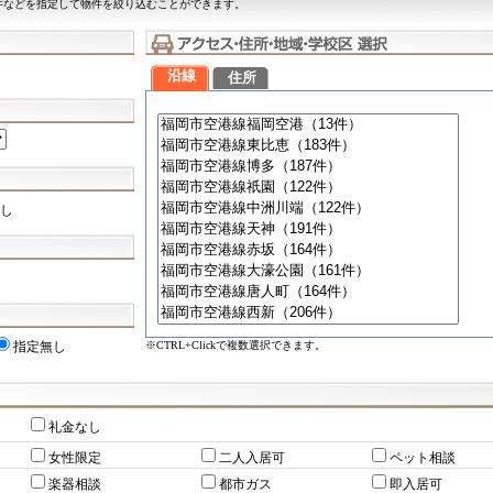
件などを指定して物件を絞り込むことができます。
沿線
住所
し
※CTRL+Clickで複数選択できます。
指定無し
礼金なし
女性限定
二人入居可
ペット相談
楽器相談
都市ガス
即入居可