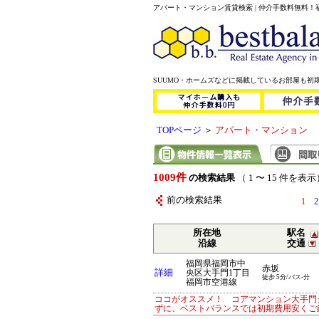
アパート・マンション賃貸検索 | 仲介手数料無料
SUUMO・ホームズなどに掲載しているお部屋も初
TOPページ
＞
アパート・マンション
1009件
の検索結果
（ 1 〜 15 件を表示
前の検索結果
1
2
所在地
駅名
沿線
交通
福岡県福岡市中
赤坂
詳細
央区大手門1丁目
徒歩 5分/バス-分
福岡市空港線
ココがオススメ！ コアマンション大手門
ずに、ベストバランスでは初期費用安くご