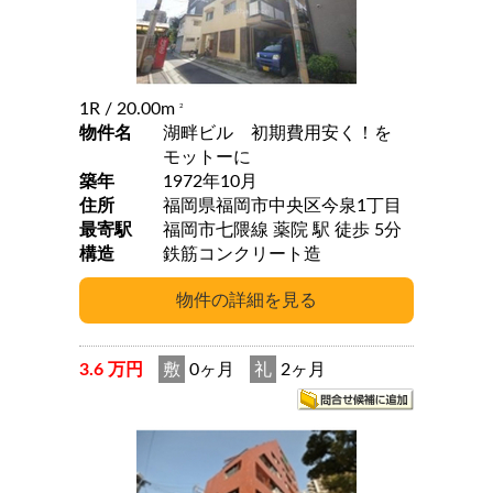
1R
/ 20.00m
2
物件名
湖畔ビル 初期費用安く！を
モットーに
築年
1972年10月
住所
福岡県福岡市中央区今泉1丁目
最寄駅
福岡市七隈線 薬院 駅 徒歩 5分
構造
鉄筋コンクリート造
3.6 万円
敷
0ヶ月
礼
2ヶ月