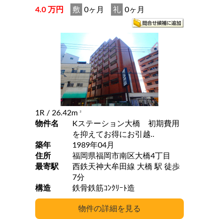
4.0 万円
敷
0ヶ月
礼
0ヶ月
1R
/ 26.42m
2
物件名
Kステーション大橋 初期費用
を抑えてお得にお引越..
築年
1989年04月
住所
福岡県福岡市南区大橋4丁目
最寄駅
西鉄天神大牟田線 大橋 駅 徒歩
7分
構造
鉄骨鉄筋ｺﾝｸﾘｰﾄ造