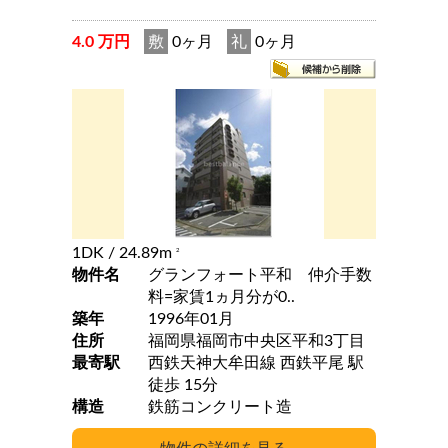
4.0 万円
敷
0ヶ月
礼
0ヶ月
1DK
/ 24.89m
2
物件名
グランフォート平和 仲介手数
料=家賃1ヵ月分が0..
築年
1996年01月
住所
福岡県福岡市中央区平和3丁目
最寄駅
西鉄天神大牟田線 西鉄平尾 駅
徒歩 15分
構造
鉄筋コンクリート造