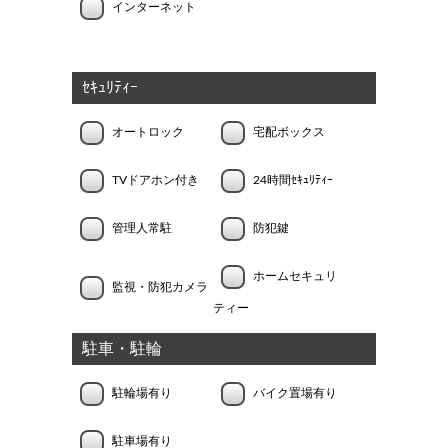
インターネット
ｾｷｭﾘﾃｨｰ
オートロック
宅配ボックス
TVドアホン付き
24時間ｾｷｭﾘﾃｨｰ
管理人常駐
防犯鍵
ホームセキュリ
監視・防犯カメラ
ティー
駐車・駐輪
駐輪場有り
バイク置場有り
駐車場有り