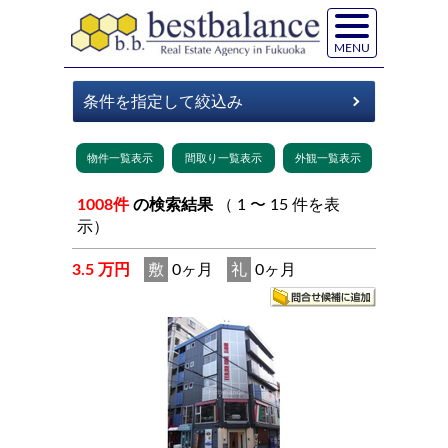
MENU
1008件
の検索結果
（ 1 〜 15 件を表
示）
3.5 万円
敷
0ヶ月
礼
0ヶ月