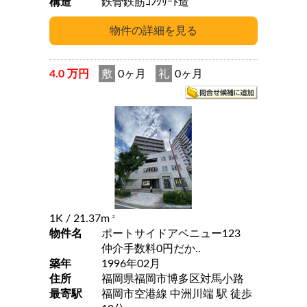
構造
鉄骨鉄筋ｺﾝｸﾘｰﾄ造
4.0 万円
敷
0ヶ月
礼
0ヶ月
1K
/ 21.37m
2
物件名
ポートサイドアベニュー123
仲介手数料0円だか..
築年
1996年02月
住所
福岡県福岡市博多区対馬小路
最寄駅
福岡市空港線 中洲川端 駅 徒歩