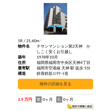
1R
/ 21.60m
2
物件名
チサンマンション第2天神 か
しこく安くお引越し
築年
1978年10月
住所
福岡県福岡市中央区天神4丁目
最寄駅
福岡市空港線 天神 駅 徒歩 5分
構造
鉄骨鉄筋ｺﾝｸﾘｰﾄ造
3.9 万円
敷
0ヶ月
礼
0ヶ月