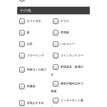
その他
ロフト付き
テラス
庭
専用庭
出窓
バルコニー
フローリング
コインランドリー
照明器具・家電付
外観タイル貼り
き
満室中物件以外で
特優賃
検索
インターネット無
店長おすすめ