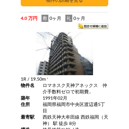
4.0 万円
敷
0ヶ月
礼
0ヶ月
1R
/ 19.50m
2
物件名
ロマネスク天神アネックス 仲
介手数料ゼロで初期費..
築年
1991年02月
住所
福岡県福岡市中央区渡辺通5丁
目
最寄駅
西鉄天神大牟田線 西鉄福岡（天
神） 駅 徒歩 8分