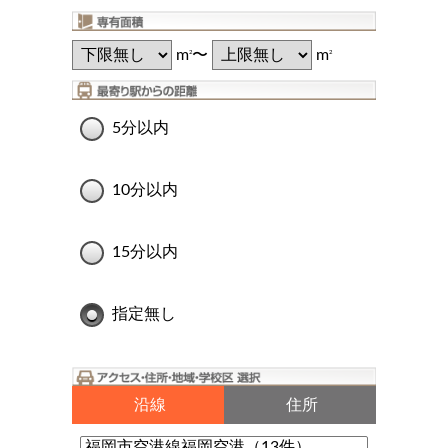
m
〜
m
2
2
5分以内
10分以内
15分以内
指定無し
沿線
住所