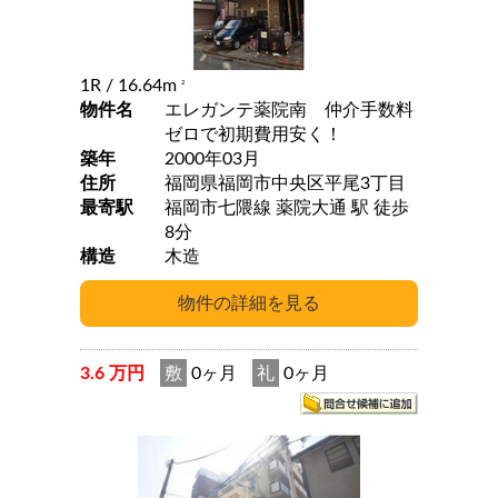
1R
/ 16.64m
2
物件名
エレガンテ薬院南 仲介手数料
ゼロで初期費用安く！
築年
2000年03月
住所
福岡県福岡市中央区平尾3丁目
最寄駅
福岡市七隈線 薬院大通 駅 徒歩
8分
構造
木造
3.6 万円
敷
0ヶ月
礼
0ヶ月