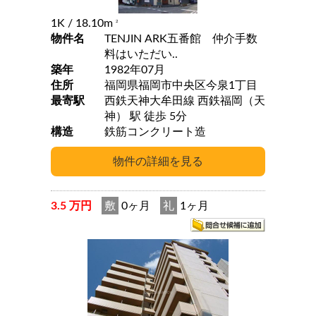
1K
/ 18.10m
2
物件名
TENJIN ARK五番館 仲介手数
料はいただい..
築年
1982年07月
住所
福岡県福岡市中央区今泉1丁目
最寄駅
西鉄天神大牟田線 西鉄福岡（天
神） 駅 徒歩 5分
構造
鉄筋コンクリート造
3.5 万円
敷
0ヶ月
礼
1ヶ月