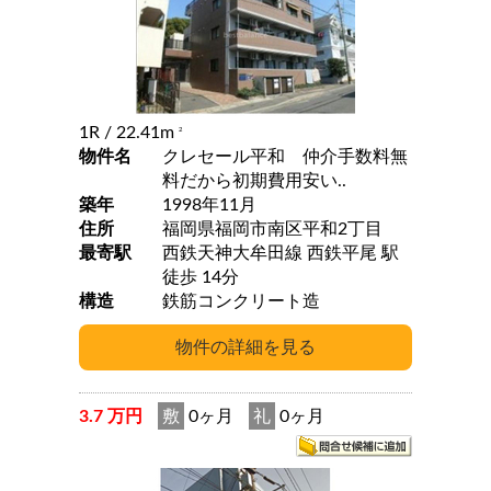
1R
/ 22.41m
2
物件名
クレセール平和 仲介手数料無
料だから初期費用安い..
築年
1998年11月
住所
福岡県福岡市南区平和2丁目
最寄駅
西鉄天神大牟田線 西鉄平尾 駅
徒歩 14分
構造
鉄筋コンクリート造
3.7 万円
敷
0ヶ月
礼
0ヶ月