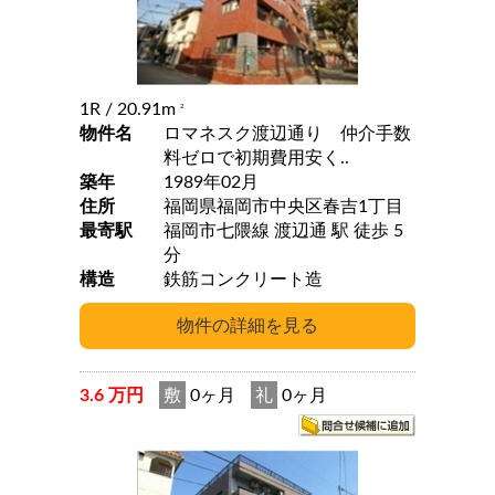
1R
/ 20.91m
2
物件名
ロマネスク渡辺通り 仲介手数
料ゼロで初期費用安く..
築年
1989年02月
住所
福岡県福岡市中央区春吉1丁目
最寄駅
福岡市七隈線 渡辺通 駅 徒歩 5
分
構造
鉄筋コンクリート造
3.6 万円
敷
0ヶ月
礼
0ヶ月