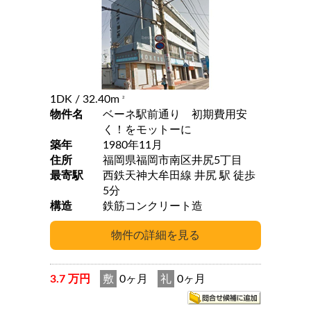
1DK
/ 32.40m
2
物件名
ベーネ駅前通り 初期費用安
く！をモットーに
築年
1980年11月
住所
福岡県福岡市南区井尻5丁目
最寄駅
西鉄天神大牟田線 井尻 駅 徒歩
5分
構造
鉄筋コンクリート造
3.7 万円
敷
0ヶ月
礼
0ヶ月