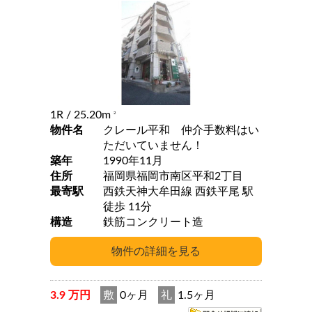
1R
/ 25.20m
2
物件名
クレール平和 仲介手数料はい
ただいていません！
築年
1990年11月
住所
福岡県福岡市南区平和2丁目
最寄駅
西鉄天神大牟田線 西鉄平尾 駅
徒歩 11分
構造
鉄筋コンクリート造
3.9 万円
敷
0ヶ月
礼
1.5ヶ月