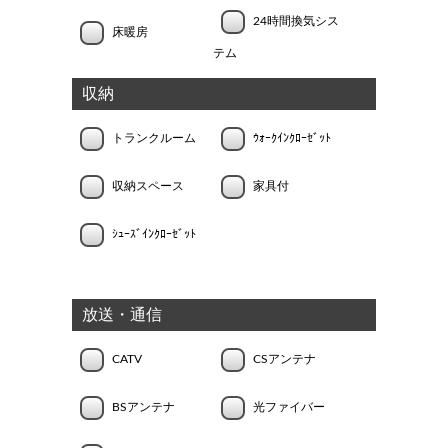
24時間換気シス
床暖房
テム
収納
トランクルーム
ｳｫｰｸｲﾝｸﾛｰｾﾞｯﾄ
収納スペース
家具付
ｼｭｰｽﾞｲﾝｸﾛｰｾﾞｯﾄ
放送・通信
CATV
CSアンテナ
BSアンテナ
光ファイバー