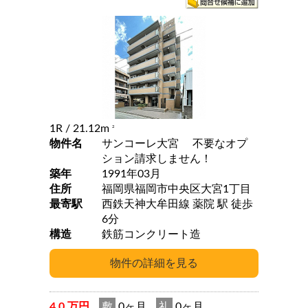
1R
/ 21.12m
2
物件名
サンコーレ大宮 不要なオプ
ション請求しません！
築年
1991年03月
住所
福岡県福岡市中央区大宮1丁目
最寄駅
西鉄天神大牟田線 薬院 駅 徒歩
6分
構造
鉄筋コンクリート造
4.0 万円
敷
0ヶ月
礼
0ヶ月