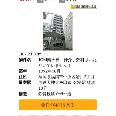
1K
/ 21.30m
2
物件名
JGM南天神 仲介手数料はいた
だいていません！
築年
1992年08月
住所
福岡県福岡市中央区清川2丁目
最寄駅
西鉄天神大牟田線 薬院 駅 徒歩
13分
構造
鉄骨鉄筋ｺﾝｸﾘｰﾄ造