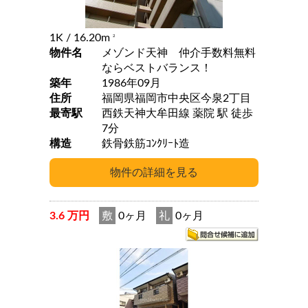
1K
/ 16.20m
2
物件名
メゾンド天神 仲介手数料無料
ならベストバランス！
築年
1986年09月
住所
福岡県福岡市中央区今泉2丁目
最寄駅
西鉄天神大牟田線 薬院 駅 徒歩
7分
構造
鉄骨鉄筋ｺﾝｸﾘｰﾄ造
3.6 万円
敷
0ヶ月
礼
0ヶ月