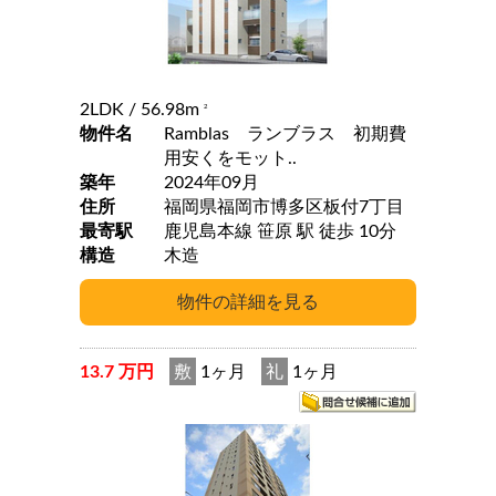
2LDK
/ 56.98m
2
物件名
Ramblas ランブラス 初期費
用安くをモット..
築年
2024年09月
住所
福岡県福岡市博多区板付7丁目
最寄駅
鹿児島本線 笹原 駅 徒歩 10分
構造
木造
13.7 万円
敷
1ヶ月
礼
1ヶ月