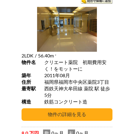
2LDK
/ 56.40m
2
物件名
クリエート薬院 初期費用安
く！をモットーに
築年
2011年08月
住所
福岡県福岡市中央区薬院3丁目
最寄駅
西鉄天神大牟田線 薬院 駅 徒歩
5分
構造
鉄筋コンクリート造
8.0 万円
敷
0ヶ月
礼
0ヶ月