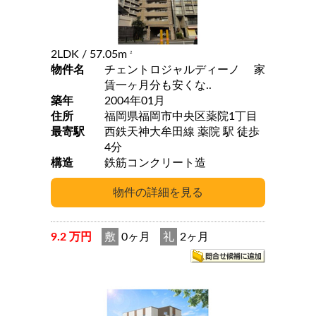
2LDK
/ 57.05m
2
物件名
チェントロジャルディーノ 家
賃一ヶ月分も安くな..
築年
2004年01月
住所
福岡県福岡市中央区薬院1丁目
最寄駅
西鉄天神大牟田線 薬院 駅 徒歩
4分
構造
鉄筋コンクリート造
9.2 万円
敷
0ヶ月
礼
2ヶ月