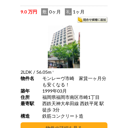
9.0 万円
敷
0ヶ月
礼
1ヶ月
2LDK
/ 56.05m
2
物件名
モンレーヴ市崎 家賃一ヶ月分
も安くなる！
築年
1999年03月
住所
福岡県福岡市南区市崎1丁目
最寄駅
西鉄天神大牟田線 西鉄平尾 駅
徒歩 3分
構造
鉄筋コンクリート造