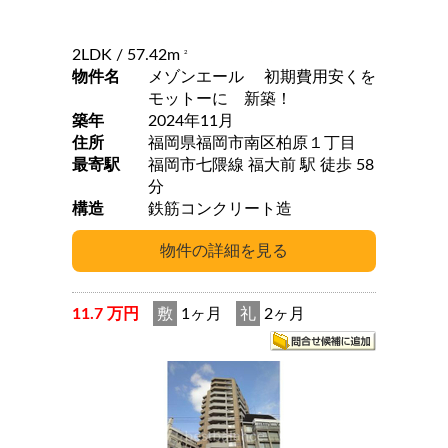
2LDK
/ 57.42m
2
物件名
メゾンエール 初期費用安くを
モットーに 新築！
築年
2024年11月
住所
福岡県福岡市南区柏原１丁目
最寄駅
福岡市七隈線 福大前 駅 徒歩 58
分
構造
鉄筋コンクリート造
11.7 万円
敷
1ヶ月
礼
2ヶ月