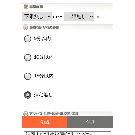
m
〜
m
2
2
5分以内
10分以内
15分以内
指定無し
沿線
住所