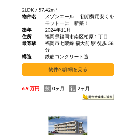
2LDK
/ 57.42m
2
物件名
メゾンエール 初期費用安くを
モットーに 新築！
築年
2024年11月
住所
福岡県福岡市南区柏原１丁目
最寄駅
福岡市七隈線 福大前 駅 徒歩 58
分
構造
鉄筋コンクリート造
6.9 万円
敷
0ヶ月
礼
2ヶ月