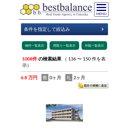
MENU
1008件
の検索結果
（ 136 〜 150 件を表
示）
6.8 万円
敷
0ヶ月
礼
2ヶ月