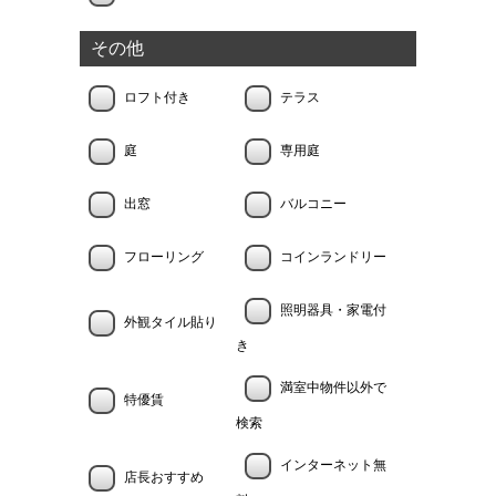
その他
ロフト付き
テラス
庭
専用庭
出窓
バルコニー
フローリング
コインランドリー
照明器具・家電付
外観タイル貼り
き
満室中物件以外で
特優賃
検索
インターネット無
店長おすすめ