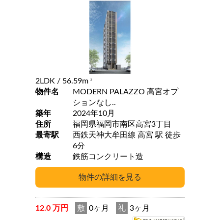
2LDK
/ 56.59m
2
物件名
MODERN PALAZZO 高宮オプ
ションなし..
築年
2024年10月
住所
福岡県福岡市南区高宮3丁目
最寄駅
西鉄天神大牟田線 高宮 駅 徒歩
6分
構造
鉄筋コンクリート造
12.0 万円
敷
0ヶ月
礼
3ヶ月