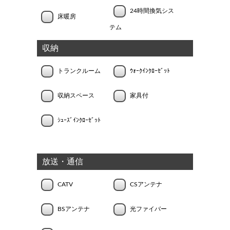
24時間換気シス
床暖房
テム
収納
トランクルーム
ｳｫｰｸｲﾝｸﾛｰｾﾞｯﾄ
収納スペース
家具付
ｼｭｰｽﾞｲﾝｸﾛｰｾﾞｯﾄ
放送・通信
CATV
CSアンテナ
BSアンテナ
光ファイバー