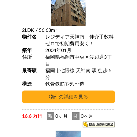
2LDK
/ 56.63m
2
物件名
レジディア天神南 仲介手数料
ゼロで初期費用安く！
築年
2004年01月
住所
福岡県福岡市中央区渡辺通3丁
目
最寄駅
福岡市七隈線 天神南 駅 徒歩 5
分
構造
鉄骨鉄筋ｺﾝｸﾘｰﾄ造
16.6 万円
敷
0ヶ月
礼
0ヶ月