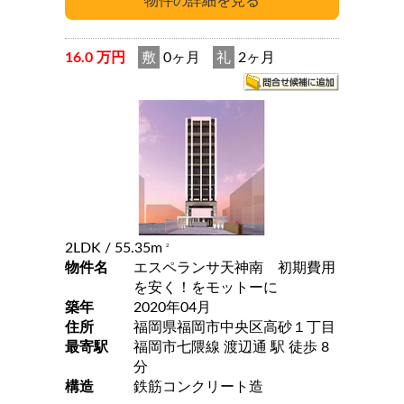
16.0 万円
敷
0ヶ月
礼
2ヶ月
2LDK
/ 55.35m
2
物件名
エスペランサ天神南 初期費用
を安く！をモットーに
築年
2020年04月
住所
福岡県福岡市中央区高砂１丁目
最寄駅
福岡市七隈線 渡辺通 駅 徒歩 8
分
構造
鉄筋コンクリート造