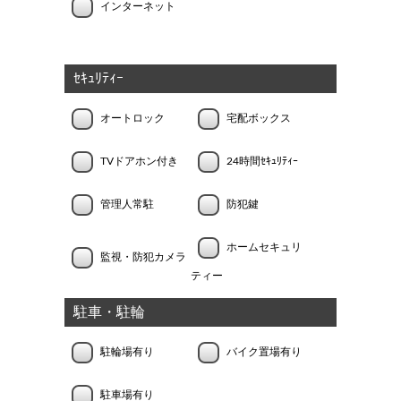
インターネット
ｾｷｭﾘﾃｨｰ
オートロック
宅配ボックス
TVドアホン付き
24時間ｾｷｭﾘﾃｨｰ
管理人常駐
防犯鍵
ホームセキュリ
監視・防犯カメラ
ティー
駐車・駐輪
駐輪場有り
バイク置場有り
駐車場有り