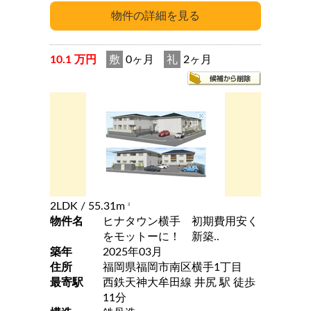
10.1 万円
敷
0ヶ月
礼
2ヶ月
2LDK
/ 55.31m
2
物件名
ヒナタウン横手 初期費用安く
をモットーに！ 新築..
築年
2025年03月
住所
福岡県福岡市南区横手1丁目
最寄駅
西鉄天神大牟田線 井尻 駅 徒歩
11分