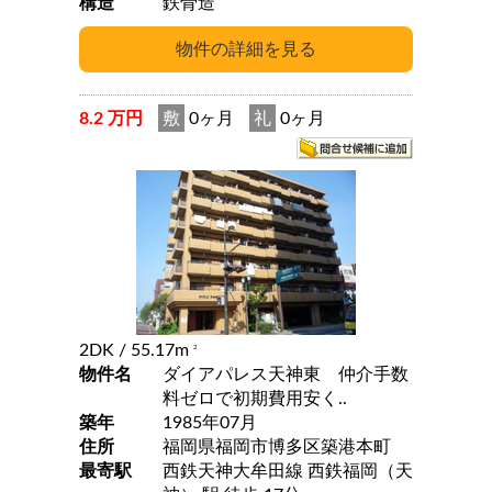
構造
鉄骨造
8.2 万円
敷
0ヶ月
礼
0ヶ月
2DK
/ 55.17m
2
物件名
ダイアパレス天神東 仲介手数
料ゼロで初期費用安く..
築年
1985年07月
住所
福岡県福岡市博多区築港本町
最寄駅
西鉄天神大牟田線 西鉄福岡（天