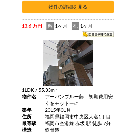
13.6 万円
敷
1ヶ月
礼
1ヶ月
1LDK
/ 55.33m
2
物件名
アーバンブルー藤 初期費用安
くをモットーに
築年
2015年01月
住所
福岡県福岡市中央区大名1丁目
最寄駅
福岡市空港線 赤坂 駅 徒歩 7分
構造
鉄骨造