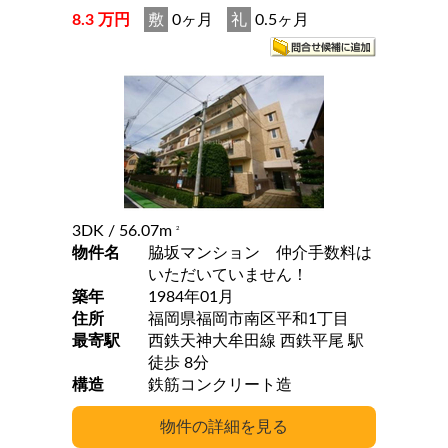
8.3 万円
敷
0ヶ月
礼
0.5ヶ月
3DK
/ 56.07m
2
物件名
脇坂マンション 仲介手数料は
いただいていません！
築年
1984年01月
住所
福岡県福岡市南区平和1丁目
最寄駅
西鉄天神大牟田線 西鉄平尾 駅
徒歩 8分
構造
鉄筋コンクリート造