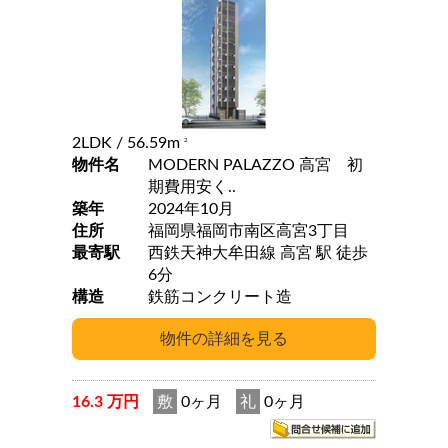
2LDK
/ 56.59m
2
物件名
MODERN PALAZZO 高宮 初
期費用安く..
築年
2024年10月
住所
福岡県福岡市南区高宮3丁目
最寄駅
西鉄天神大牟田線 高宮 駅 徒歩
6分
構造
鉄筋コンクリート造
16.3 万円
敷
0ヶ月
礼
0ヶ月