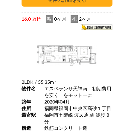
16.0 万円
敷
0ヶ月
礼
2ヶ月
2LDK
/ 55.35m
2
物件名
エスペランサ天神南 初期費用
を安く！をモットーに
築年
2020年04月
住所
福岡県福岡市中央区高砂１丁目
最寄駅
福岡市七隈線 渡辺通 駅 徒歩 8
分
構造
鉄筋コンクリート造