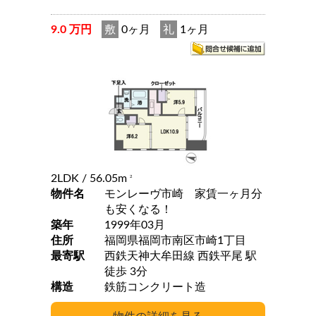
9.0 万円
敷
0ヶ月
礼
1ヶ月
2LDK
/ 56.05m
2
物件名
モンレーヴ市崎 家賃一ヶ月分
も安くなる！
築年
1999年03月
住所
福岡県福岡市南区市崎1丁目
最寄駅
西鉄天神大牟田線 西鉄平尾 駅
徒歩 3分
構造
鉄筋コンクリート造