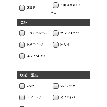
24時間換気シス
床暖房
テム
収納
トランクルーム
ｳｫｰｸｲﾝｸﾛｰｾﾞｯﾄ
収納スペース
家具付
ｼｭｰｽﾞｲﾝｸﾛｰｾﾞｯﾄ
放送・通信
CATV
CSアンテナ
BSアンテナ
光ファイバー