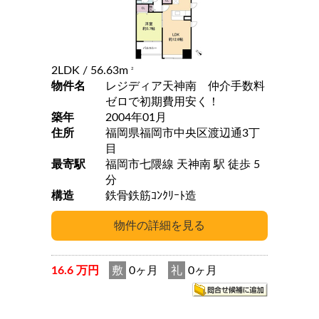
2LDK
/ 56.63m
2
物件名
レジディア天神南 仲介手数料
ゼロで初期費用安く！
築年
2004年01月
住所
福岡県福岡市中央区渡辺通3丁
目
最寄駅
福岡市七隈線 天神南 駅 徒歩 5
分
構造
鉄骨鉄筋ｺﾝｸﾘｰﾄ造
16.6 万円
敷
0ヶ月
礼
0ヶ月