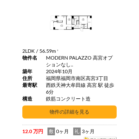
2LDK
/ 56.59m
2
物件名
MODERN PALAZZO 高宮オプ
ションなし..
築年
2024年10月
住所
福岡県福岡市南区高宮3丁目
最寄駅
西鉄天神大牟田線 高宮 駅 徒歩
6分
構造
鉄筋コンクリート造
12.0 万円
敷
0ヶ月
礼
3ヶ月