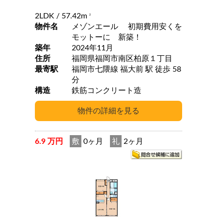
2LDK
/ 57.42m
2
物件名
メゾンエール 初期費用安くを
モットーに 新築！
築年
2024年11月
住所
福岡県福岡市南区柏原１丁目
最寄駅
福岡市七隈線 福大前 駅 徒歩 58
分
構造
鉄筋コンクリート造
6.9 万円
敷
0ヶ月
礼
2ヶ月