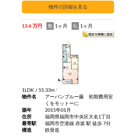
13.6 万円
敷
1ヶ月
礼
1ヶ月
1LDK
/ 55.33m
2
物件名
アーバンブルー藤 初期費用安
くをモットーに
築年
2015年01月
住所
福岡県福岡市中央区大名1丁目
最寄駅
福岡市空港線 赤坂 駅 徒歩 7分
構造
鉄骨造