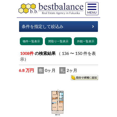
MENU
1008件
の検索結果
（ 136 〜 150 件を表
示）
6.8 万円
敷
0ヶ月
礼
2ヶ月