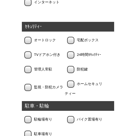
インターネット
ｾｷｭﾘﾃｨｰ
オートロック
宅配ボックス
TVドアホン付き
24時間ｾｷｭﾘﾃｨｰ
管理人常駐
防犯鍵
ホームセキュリ
監視・防犯カメラ
ティー
駐車・駐輪
駐輪場有り
バイク置場有り
駐車場有り