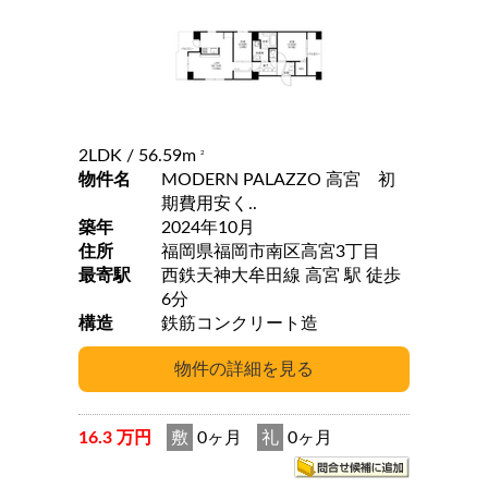
2LDK
/ 56.59m
2
物件名
MODERN PALAZZO 高宮 初
期費用安く..
築年
2024年10月
住所
福岡県福岡市南区高宮3丁目
最寄駅
西鉄天神大牟田線 高宮 駅 徒歩
6分
構造
鉄筋コンクリート造
16.3 万円
敷
0ヶ月
礼
0ヶ月