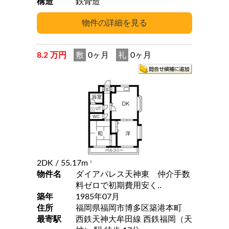
構造
鉄骨造
8.2 万円
敷
0ヶ月
礼
0ヶ月
2DK
/ 55.17m
2
物件名
ダイアパレス天神東 仲介手数
料ゼロで初期費用安く..
築年
1985年07月
住所
福岡県福岡市博多区築港本町
最寄駅
西鉄天神大牟田線 西鉄福岡（天