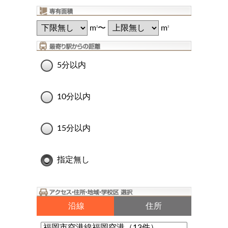
m
〜
m
2
2
5分以内
10分以内
15分以内
指定無し
沿線
住所