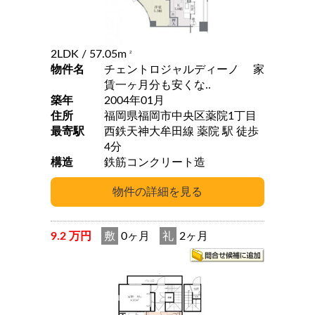
2LDK
/ 57.05m
2
物件名
チェントロジャルディーノ 家
賃一ヶ月分も安くな..
築年
2004年01月
住所
福岡県福岡市中央区薬院1丁目
最寄駅
西鉄天神大牟田線 薬院 駅 徒歩
4分
構造
鉄筋コンクリート造
9.2 万円
敷
0ヶ月
礼
2ヶ月