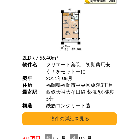
2LDK
/ 56.40m
2
物件名
クリエート薬院 初期費用安
く！をモットーに
築年
2011年08月
住所
福岡県福岡市中央区薬院3丁目
最寄駅
西鉄天神大牟田線 薬院 駅 徒歩
5分
構造
鉄筋コンクリート造
8.0 万円
敷
0ヶ月
礼
0ヶ月