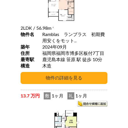
2LDK
/ 56.98m
2
物件名
Ramblas ランブラス 初期費
用安くをモット..
築年
2024年09月
住所
福岡県福岡市博多区板付7丁目
最寄駅
鹿児島本線 笹原 駅 徒歩 10分
構造
木造
13.7 万円
敷
1ヶ月
礼
1ヶ月