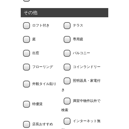
その他
ロフト付き
テラス
庭
専用庭
出窓
バルコニー
フローリング
コインランドリー
照明器具・家電付
外観タイル貼り
き
満室中物件以外で
特優賃
検索
インターネット無
店長おすすめ