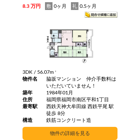
8.3 万円
敷
0ヶ月
礼
0.5ヶ月
3DK
/ 56.07m
2
物件名
脇坂マンション 仲介手数料は
いただいていません！
築年
1984年01月
住所
福岡県福岡市南区平和1丁目
最寄駅
西鉄天神大牟田線 西鉄平尾 駅
徒歩 8分
構造
鉄筋コンクリート造