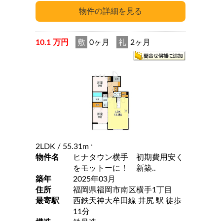
10.1 万円
敷
0ヶ月
礼
2ヶ月
2LDK
/ 55.31m
2
物件名
ヒナタウン横手 初期費用安く
をモットーに！ 新築..
築年
2025年03月
住所
福岡県福岡市南区横手1丁目
最寄駅
西鉄天神大牟田線 井尻 駅 徒歩
11分