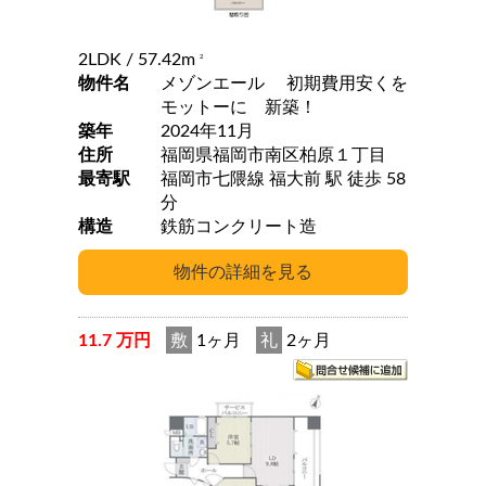
2LDK
/ 57.42m
2
物件名
メゾンエール 初期費用安くを
モットーに 新築！
築年
2024年11月
住所
福岡県福岡市南区柏原１丁目
最寄駅
福岡市七隈線 福大前 駅 徒歩 58
分
構造
鉄筋コンクリート造
11.7 万円
敷
1ヶ月
礼
2ヶ月