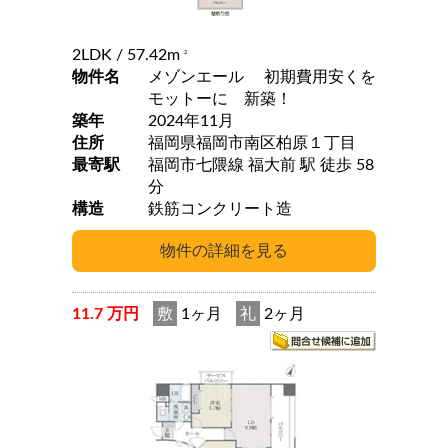
2LDK
/ 57.42m
2
物件名
メゾンエール 初期費用安くを
モットーに 新築！
築年
2024年11月
住所
福岡県福岡市南区柏原１丁目
最寄駅
福岡市七隈線 福大前 駅 徒歩 58
分
構造
鉄筋コンクリート造
11.7 万円
敷
1ヶ月
礼
2ヶ月