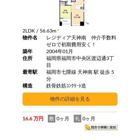
2LDK
/ 56.63m
2
物件名
レジディア天神南 仲介手数料
ゼロで初期費用安く！
築年
2004年01月
住所
福岡県福岡市中央区渡辺通3丁
目
最寄駅
福岡市七隈線 天神南 駅 徒歩 5
分
構造
鉄骨鉄筋ｺﾝｸﾘｰﾄ造
16.6 万円
敷
0ヶ月
礼
0ヶ月