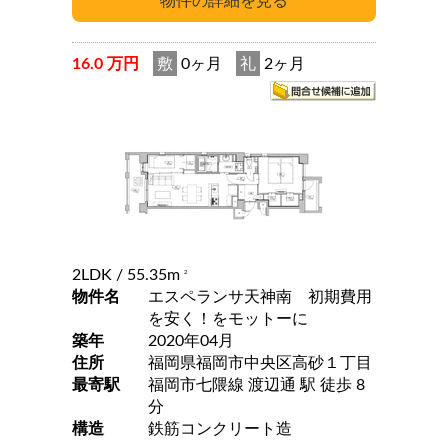
16.0 万円
敷
0ヶ月
礼
2ヶ月
2LDK
/ 55.35m
2
物件名
エスペランサ天神南 初期費用
を安く！をモットーに
築年
2020年04月
住所
福岡県福岡市中央区高砂１丁目
最寄駅
福岡市七隈線 渡辺通 駅 徒歩 8
分
構造
鉄筋コンクリート造