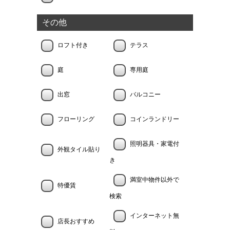
その他
ロフト付き
テラス
庭
専用庭
出窓
バルコニー
フローリング
コインランドリー
照明器具・家電付
外観タイル貼り
き
満室中物件以外で
特優賃
検索
インターネット無
店長おすすめ