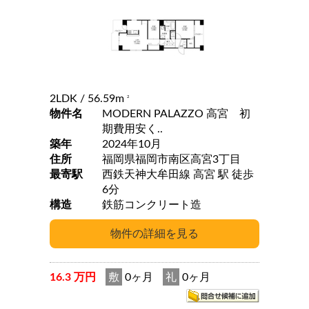
2LDK
/ 56.59m
2
物件名
MODERN PALAZZO 高宮 初
期費用安く..
築年
2024年10月
住所
福岡県福岡市南区高宮3丁目
最寄駅
西鉄天神大牟田線 高宮 駅 徒歩
6分
構造
鉄筋コンクリート造
16.3 万円
敷
0ヶ月
礼
0ヶ月