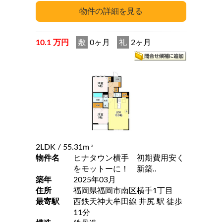
10.1 万円
敷
0ヶ月
礼
2ヶ月
2LDK
/ 55.31m
2
物件名
ヒナタウン横手 初期費用安く
をモットーに！ 新築..
築年
2025年03月
住所
福岡県福岡市南区横手1丁目
最寄駅
西鉄天神大牟田線 井尻 駅 徒歩
11分