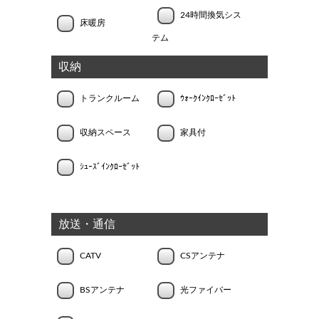
24時間換気シス
床暖房
テム
収納
トランクルーム
ｳｫｰｸｲﾝｸﾛｰｾﾞｯﾄ
収納スペース
家具付
ｼｭｰｽﾞｲﾝｸﾛｰｾﾞｯﾄ
放送・通信
CATV
CSアンテナ
BSアンテナ
光ファイバー