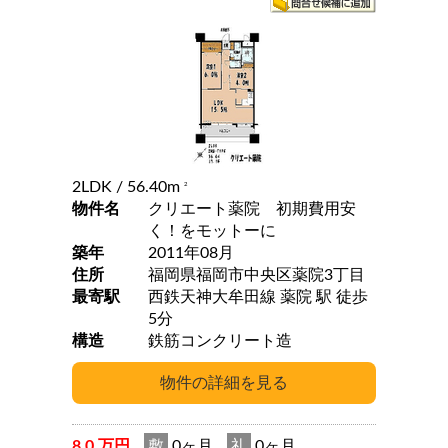
2LDK
/ 56.40m
2
物件名
クリエート薬院 初期費用安
く！をモットーに
築年
2011年08月
住所
福岡県福岡市中央区薬院3丁目
最寄駅
西鉄天神大牟田線 薬院 駅 徒歩
5分
構造
鉄筋コンクリート造
8.0 万円
敷
0ヶ月
礼
0ヶ月