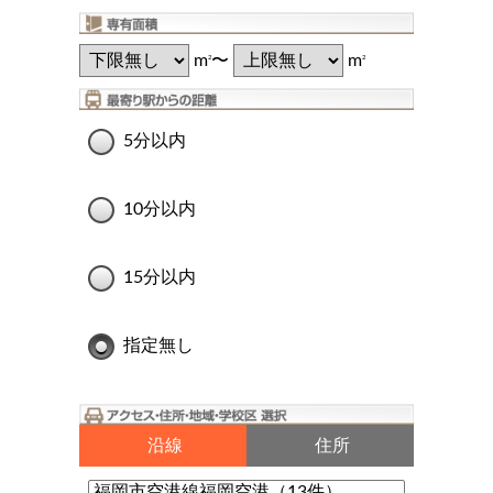
m
〜
m
2
2
5分以内
10分以内
15分以内
指定無し
沿線
住所