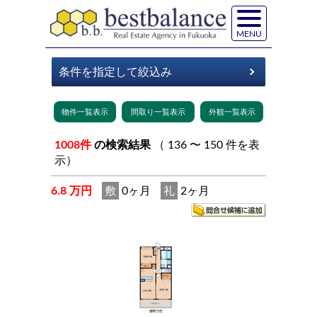
MENU
1008件
の検索結果
（ 136 〜 150 件を表
示）
6.8 万円
敷
0ヶ月
礼
2ヶ月