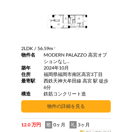
2LDK
/ 56.59m
2
物件名
MODERN PALAZZO 高宮オプ
ションなし..
築年
2024年10月
住所
福岡県福岡市南区高宮3丁目
最寄駅
西鉄天神大牟田線 高宮 駅 徒歩
6分
構造
鉄筋コンクリート造
12.0 万円
敷
0ヶ月
礼
3ヶ月