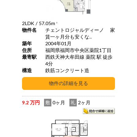
2LDK
/ 57.05m
2
物件名
チェントロジャルディーノ 家
賃一ヶ月分も安くな..
築年
2004年01月
住所
福岡県福岡市中央区薬院1丁目
最寄駅
西鉄天神大牟田線 薬院 駅 徒歩
4分
構造
鉄筋コンクリート造
9.2 万円
敷
0ヶ月
礼
2ヶ月