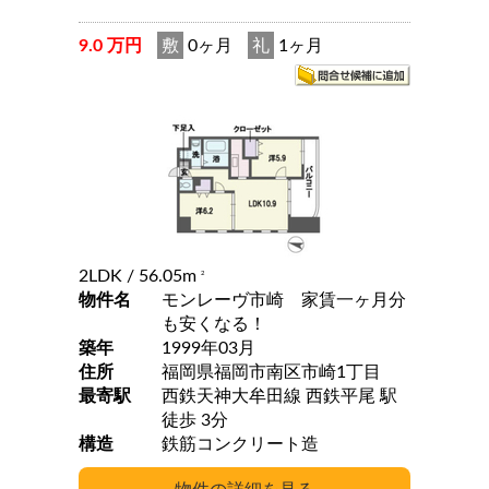
9.0 万円
敷
0ヶ月
礼
1ヶ月
2LDK
/ 56.05m
2
物件名
モンレーヴ市崎 家賃一ヶ月分
も安くなる！
築年
1999年03月
住所
福岡県福岡市南区市崎1丁目
最寄駅
西鉄天神大牟田線 西鉄平尾 駅
徒歩 3分
構造
鉄筋コンクリート造