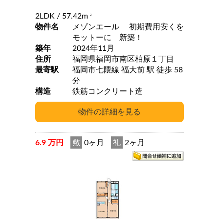
2LDK
/ 57.42m
2
物件名
メゾンエール 初期費用安くを
モットーに 新築！
築年
2024年11月
住所
福岡県福岡市南区柏原１丁目
最寄駅
福岡市七隈線 福大前 駅 徒歩 58
分
構造
鉄筋コンクリート造
6.9 万円
敷
0ヶ月
礼
2ヶ月