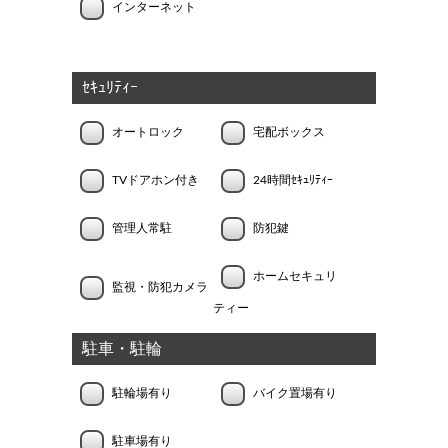
インターネット
ｾｷｭﾘﾃｨｰ
オートロック
宅配ボックス
TVドアホン付き
24時間ｾｷｭﾘﾃｨｰ
管理人常駐
防犯鍵
ホームセキュリ
監視・防犯カメラ
ティー
駐車・駐輪
駐輪場有り
バイク置場有り
駐車場有り