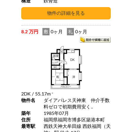
構造
鉄骨造
8.2 万円
敷
0ヶ月
礼
0ヶ月
2DK
/ 55.17m
2
物件名
ダイアパレス天神東 仲介手数
料ゼロで初期費用安く..
築年
1985年07月
住所
福岡県福岡市博多区築港本町
最寄駅
西鉄天神大牟田線 西鉄福岡（天