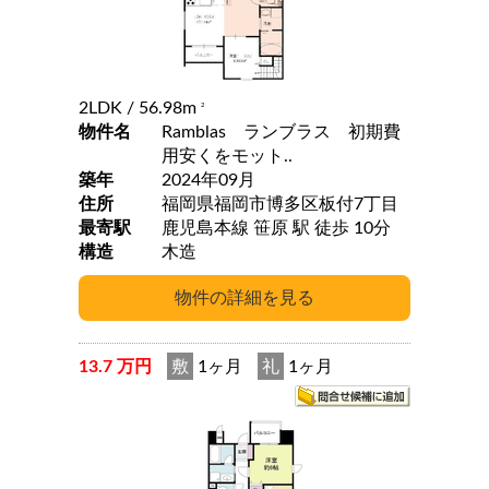
2LDK
/ 56.98m
2
物件名
Ramblas ランブラス 初期費
用安くをモット..
築年
2024年09月
住所
福岡県福岡市博多区板付7丁目
最寄駅
鹿児島本線 笹原 駅 徒歩 10分
構造
木造
13.7 万円
敷
1ヶ月
礼
1ヶ月