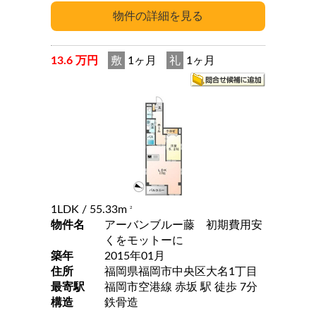
13.6 万円
敷
1ヶ月
礼
1ヶ月
1LDK
/ 55.33m
2
物件名
アーバンブルー藤 初期費用安
くをモットーに
築年
2015年01月
住所
福岡県福岡市中央区大名1丁目
最寄駅
福岡市空港線 赤坂 駅 徒歩 7分
構造
鉄骨造