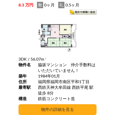
8.3 万円
敷
0ヶ月
礼
0.5ヶ月
3DK
/ 56.07m
2
物件名
脇坂マンション 仲介手数料は
いただいていません！
築年
1984年01月
住所
福岡県福岡市南区平和1丁目
最寄駅
西鉄天神大牟田線 西鉄平尾 駅
徒歩 8分
構造
鉄筋コンクリート造