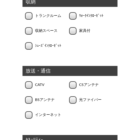
収納
トランクルーム
ｳｫｰｸｲﾝｸﾛｰｾﾞｯﾄ
収納スペース
家具付
ｼｭｰｽﾞｲﾝｸﾛｰｾﾞｯﾄ
放送・通信
CATV
CSアンテナ
BSアンテナ
光ファイバー
インターネット