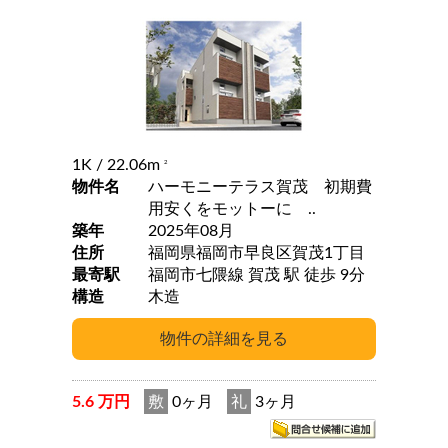
1K
/ 22.06m
2
物件名
ハーモニーテラス賀茂 初期費
用安くをモットーに ..
築年
2025年08月
住所
福岡県福岡市早良区賀茂1丁目
最寄駅
福岡市七隈線 賀茂 駅 徒歩 9分
構造
木造
5.6 万円
敷
0ヶ月
礼
3ヶ月