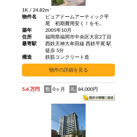
1K
/ 24.82m
2
物件名
ピュアドームアーティック平
尾 初期費用安く！をモ..
築年
2005年10月
住所
福岡県福岡市中央区大宮2丁目
最寄駅
西鉄天神大牟田線 西鉄平尾 駅
徒歩 5分
構造
鉄筋コンクリート造
5.6 万円
敷
0ヶ月
礼
84,000円