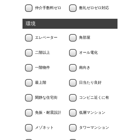
仲介手数料ゼロ
敷礼ゼロゼロ対応
環境
エレベーター
角部屋
二階以上
オール電化
一階物件
南向き
最上階
日当たり良好
閑静な住宅街
コンビニ近くに有
免振・耐震設計
低層マンション
メゾネット
タワーマンション