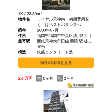
1K
/ 23.80m
2
物件名
ロイヤル天神南 初期費用安
く！はベストバランスへ
築年
2003年07月
住所
福岡県福岡市中央区清川2丁目
最寄駅
西鉄天神大牟田線 薬院 駅 徒歩
10分
構造
鉄筋コンクリート造
5.6 万円
敷
0ヶ月
礼
0ヶ月