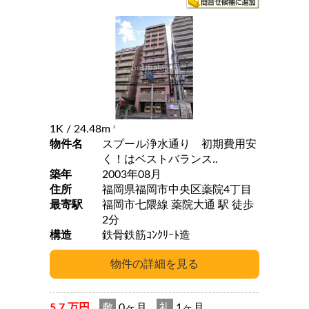
1K
/ 24.48m
2
物件名
スプール浄水通り 初期費用安
く！はベストバランス..
築年
2003年08月
住所
福岡県福岡市中央区薬院4丁目
最寄駅
福岡市七隈線 薬院大通 駅 徒歩
2分
構造
鉄骨鉄筋ｺﾝｸﾘｰﾄ造
5.7 万円
敷
0ヶ月
礼
1ヶ月