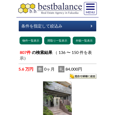
MENU
807件
の検索結果
（ 136 〜 150 件を表
示）
5.6 万円
敷
0ヶ月
礼
84,000円