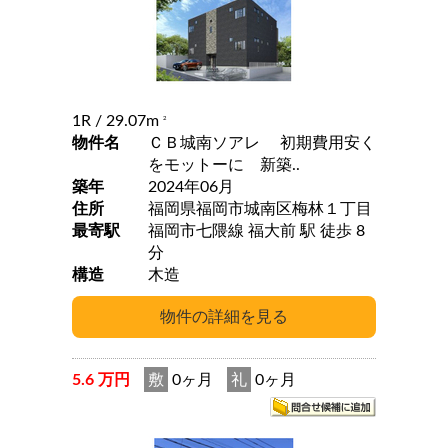
1R
/ 29.07m
2
物件名
ＣＢ城南ソアレ 初期費用安く
をモットーに 新築..
築年
2024年06月
住所
福岡県福岡市城南区梅林１丁目
最寄駅
福岡市七隈線 福大前 駅 徒歩 8
分
構造
木造
5.6 万円
敷
0ヶ月
礼
0ヶ月