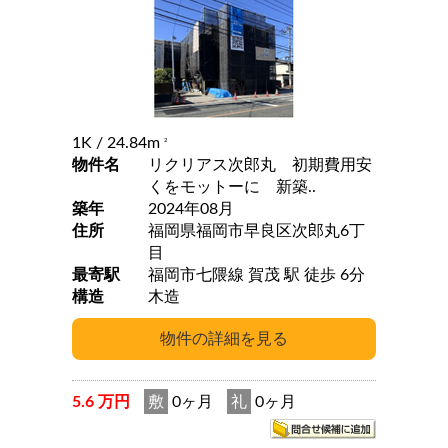
1K
/ 24.84m
2
物件名
リクリアス次郎丸 初期費用安
くをモットーに 新築..
築年
2024年08月
住所
福岡県福岡市早良区次郎丸6丁
目
最寄駅
福岡市七隈線 賀茂 駅 徒歩 6分
構造
木造
5.6 万円
敷
0ヶ月
礼
0ヶ月