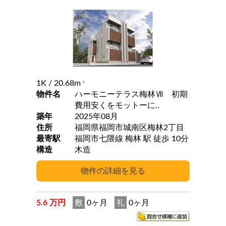
1K
/ 20.68m
2
物件名
ハーモニーテラス梅林Ⅶ 初期
費用安くをモットーに..
築年
2025年08月
住所
福岡県福岡市城南区梅林2丁目
最寄駅
福岡市七隈線 梅林 駅 徒歩 10分
構造
木造
5.6 万円
敷
0ヶ月
礼
0ヶ月