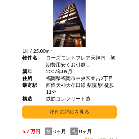
1K
/ 25.00m
2
物件名
ローズモントフレア天神南 初
期費用安くお引越し！
築年
2007年09月
住所
福岡県福岡市中央区春吉2丁目
最寄駅
西鉄天神大牟田線 薬院 駅 徒歩
11分
構造
鉄筋コンクリート造
5.7 万円
敷
0ヶ月
礼
0ヶ月