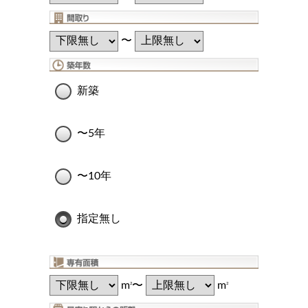
〜
新築
〜5年
〜10年
指定無し
m
〜
m
2
2