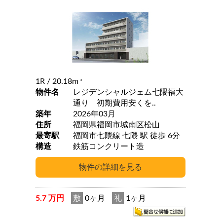
1R
/ 20.18m
2
物件名
レジデンシャルジェム七隈福大
通り 初期費用安くを..
築年
2026年03月
住所
福岡県福岡市城南区松山
最寄駅
福岡市七隈線 七隈 駅 徒歩 6分
構造
鉄筋コンクリート造
5.7 万円
敷
0ヶ月
礼
1ヶ月