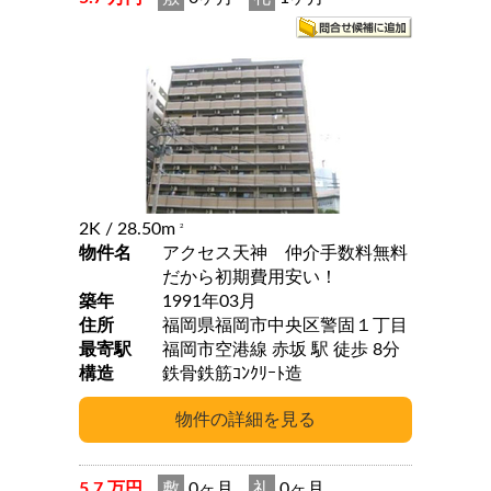
2K
/ 28.50m
2
物件名
アクセス天神 仲介手数料無料
だから初期費用安い！
築年
1991年03月
住所
福岡県福岡市中央区警固１丁目
最寄駅
福岡市空港線 赤坂 駅 徒歩 8分
構造
鉄骨鉄筋ｺﾝｸﾘｰﾄ造
5.7 万円
敷
0ヶ月
礼
0ヶ月