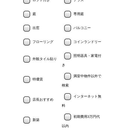
ロフト付き
テラス
庭
専用庭
出窓
バルコニー
フローリング
コインランドリー
照明器具・家電付
外観タイル貼り
き
満室中物件以外で
特優賃
検索
インターネット無
店長おすすめ
料
初期費用3万円代
新築
以内