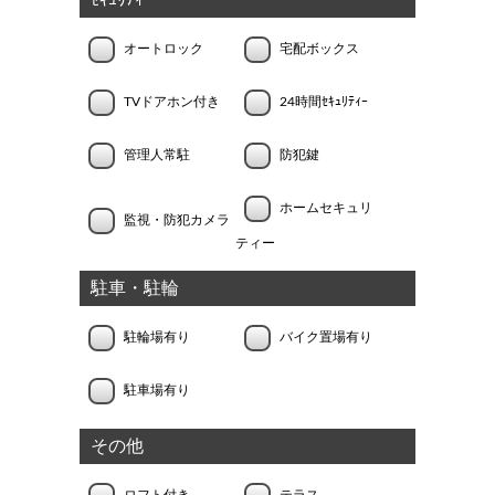
ｾｷｭﾘﾃｨｰ
オートロック
宅配ボックス
TVドアホン付き
24時間ｾｷｭﾘﾃｨｰ
管理人常駐
防犯鍵
ホームセキュリ
監視・防犯カメラ
ティー
駐車・駐輪
駐輪場有り
バイク置場有り
駐車場有り
その他