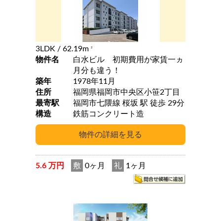
3LDK
/ 62.19m
2
物件名
白水ビル 初期費用が家賃一ヵ
月分も違う！
築年
1978年11月
住所
福岡県福岡市中央区小笹2丁目
最寄駅
福岡市七隈線 桜坂 駅 徒歩 29分
構造
鉄筋コンクリート造
5.6 万円
敷
0ヶ月
礼
1ヶ月