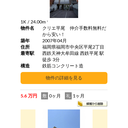
1K
/ 24.00m
2
物件名
クリエ平尾 仲介手数料無料だ
から安い！
築年
2007年04月
住所
福岡県福岡市中央区平尾2丁目
最寄駅
西鉄天神大牟田線 西鉄平尾 駅
徒歩 3分
構造
鉄筋コンクリート造
5.6 万円
敷
0ヶ月
礼
1ヶ月