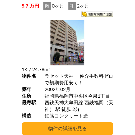
5.7 万円
敷
0ヶ月
礼
2ヶ月
1K
/ 24.78m
2
物件名
ラセット天神 仲介手数料ゼロ
で初期費用安く！
築年
2002年02月
住所
福岡県福岡市中央区今泉1丁目
最寄駅
西鉄天神大牟田線 西鉄福岡（天
神） 駅 徒歩 2分
構造
鉄筋コンクリート造