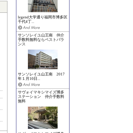
legend大学通り福岡市博多区
千代4丁...
サンソレイユ山王南 仲介
手数料無料ならベストバラ
ンス
サンソレイユ山王南 2017
年１月10日...
サヴォイマキシマイズ博多
ステーション 仲介手数料
無料