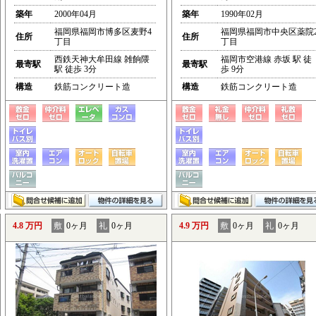
築年
2000年04月
築年
1990年02月
福岡県福岡市博多区麦野4
福岡県福岡市中央区薬院
住所
住所
丁目
丁目
西鉄天神大牟田線 雑餉隈
福岡市空港線 赤坂 駅 徒
最寄駅
最寄駅
駅 徒歩 3分
歩 9分
構造
鉄筋コンクリート造
構造
鉄筋コンクリート造
4.8 万円
敷
0ヶ月
礼
0ヶ月
4.9 万円
敷
0ヶ月
礼
0ヶ月