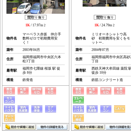
1K
/ 17.97m
1K
/ 24.79m
2
2
マーベラス赤坂 仲介手
ミリオーネシャトウ高
物件名
数料ゼロで初期費用安
物件名
砂 初期費用を安くをモ
く！
ットー..
築年
2003年04月
築年
2004年07月
福岡県福岡市中央区六本
福岡県福岡市中央区高砂
住所
住所
松3丁目
丁目
福岡市七隈線 桜坂 駅 徒
西鉄天神大牟田線 薬院 
最寄駅
最寄駅
歩 8分
徒歩 10分
構造
鉄骨造
構造
鉄筋コンクリート造