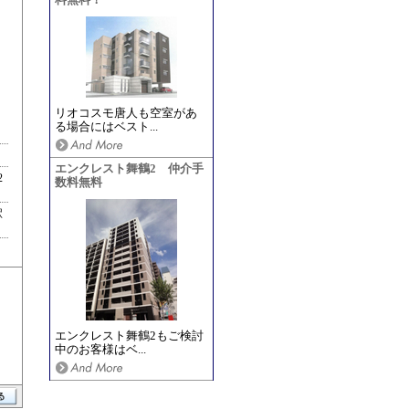
料無料！
リオコスモ唐人も空室があ
る場合にはベスト...
エンクレスト舞鶴2 仲介手
2
数料無料
駅
エンクレスト舞鶴2もご検討
中のお客様はベ...