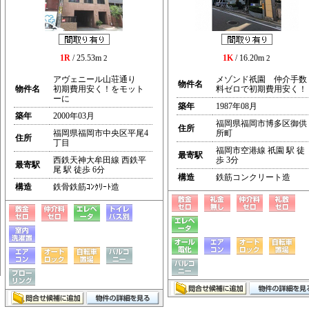
1R
/ 25.53m
1K
/ 16.20m
2
2
アヴェニール山荘通り
メゾンド祇園 仲介手数
物件名
物件名
初期費用安く！をモット
料ゼロで初期費用安く！
ーに
築年
1987年08月
築年
2000年03月
福岡県福岡市博多区御供
住所
福岡県福岡市中央区平尾4
所町
住所
丁目
福岡市空港線 祇園 駅 徒
最寄駅
西鉄天神大牟田線 西鉄平
歩 3分
最寄駅
尾 駅 徒歩 6分
構造
鉄筋コンクリート造
構造
鉄骨鉄筋ｺﾝｸﾘｰﾄ造