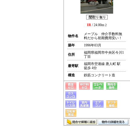
1R
/ 24.00m
2
メープル 仲介手数料無
物件名
料だから初期費用安い！
築年
1996年03月
福岡県福岡市中央区今川1
住所
丁目
福岡市空港線 唐人町 駅
最寄駅
徒歩 4分
構造
鉄筋コンクリート造