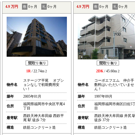
4.9 万円
敷
0ヶ月
礼
0ヶ月
4.9 万円
敷
0ヶ月
礼
0ヶ月
1R
/ 22.74m
2DK
/ 45.60m
2
2
ステージア平尾 オプシ
コーポエフエム 仲介手
物件名
ョンなしで初期費用安
物件名
数料はいただいていませ
い！
ん！
築年
2005年01月
築年
1997年09月
福岡県福岡市中央区平尾4
福岡県福岡市南区曰佐5
住所
住所
丁目
目
西鉄天神大牟田線 西鉄平
西鉄天神大牟田線 井尻 
最寄駅
最寄駅
尾 駅 徒歩 7分
徒歩 37分
構造
鉄筋コンクリート造
構造
鉄筋コンクリート造