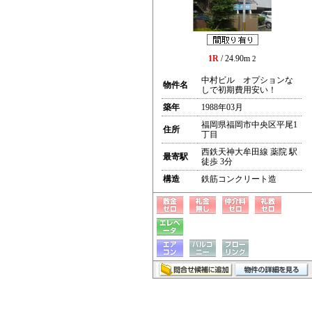
1R
/ 24.90m
2
中村ビル オプションな
物件名
しで初期費用安い！
築年
1988年03月
福岡県福岡市中央区平尾1
住所
丁目
西鉄天神大牟田線 薬院 駅
最寄駅
徒歩 3分
構造
鉄筋コンクリート造