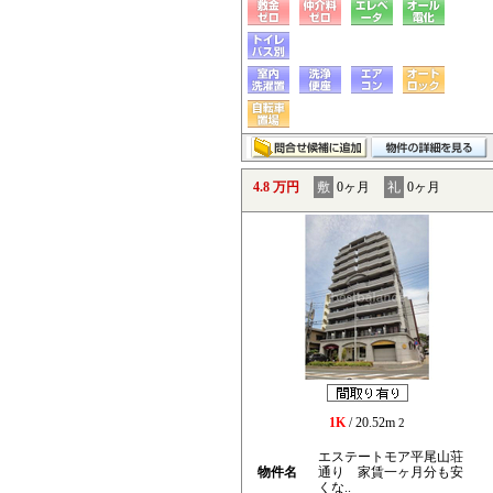
4.8 万円
敷
0ヶ月
礼
0ヶ月
1K
/ 20.52m
2
エステートモア平尾山荘
物件名
通り 家賃一ヶ月分も安
くな..