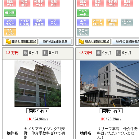
4.8 万円
敷
0ヶ月
礼
0ヶ月
4.8 万円
敷
0ヶ月
礼
0ヶ月
1K
/ 24.96m
1K
/ 23.39m
2
2
カメリアライジング21麦
リリーフ薬院 仲介手数
物件名
野 仲介手数料ゼロで初
物件名
料はいただいていませ
期..
ん！