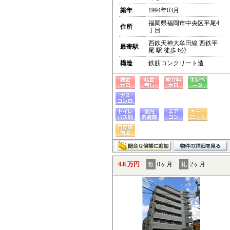
築年
1994年03月
福岡県福岡市中央区平尾4
住所
丁目
西鉄天神大牟田線 西鉄平
最寄駅
尾 駅 徒歩 6分
構造
鉄筋コンクリート造
4.8 万円
敷
0ヶ月
礼
2ヶ月