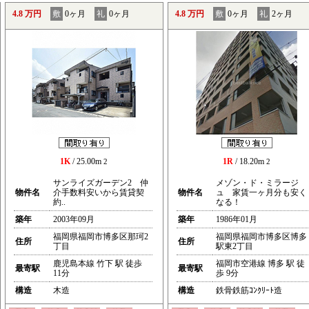
4.8 万円
敷
0ヶ月
礼
0ヶ月
4.8 万円
敷
0ヶ月
礼
2ヶ月
1K
/ 25.00m
1R
/ 18.20m
2
2
サンライズガーデン2 仲
メゾン・ド・ミラージ
物件名
介手数料安いから賃貸契
物件名
ュ 家賃一ヶ月分も安く
約..
なる！
築年
2003年09月
築年
1986年01月
福岡県福岡市博多区那珂2
福岡県福岡市博多区博多
住所
住所
丁目
駅東2丁目
鹿児島本線 竹下 駅 徒歩
福岡市空港線 博多 駅 徒
最寄駅
最寄駅
11分
歩 9分
構造
木造
構造
鉄骨鉄筋ｺﾝｸﾘｰﾄ造