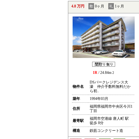
4.8 万円
敷
0ヶ月
礼
1ヶ月
1R
/ 24.84m
2
DSパークレジデンス大
物件名
濠 仲介手数料無料だか
ら初..
築年
1994年03月
福岡県福岡市中央区今川1
住所
丁目
福岡市空港線 唐人町 駅
最寄駅
徒歩 8分
構造
鉄筋コンクリート造