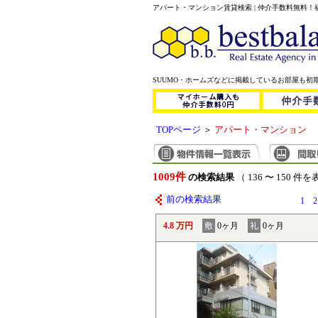
アパート・マンション賃貸検索 | 仲介手数料無料
SUUMO・ホームズなどに掲載しているお部屋も初
TOPページ
＞
アパート・マンション
1009件
の検索結果
（ 136 〜 150 件
前の検索結果
1
2
4.8 万円
敷
0ヶ月
礼
0ヶ月