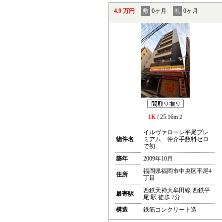
4.9 万円
敷
0ヶ月
礼
0ヶ月
1K
/ 25.16m
2
イルヴァローレ平尾プレ
物件名
ミアム 仲介手数料ゼロ
で初..
築年
2009年10月
福岡県福岡市中央区平尾4
住所
丁目
西鉄天神大牟田線 西鉄平
最寄駅
尾 駅 徒歩 7分
構造
鉄筋コンクリート造