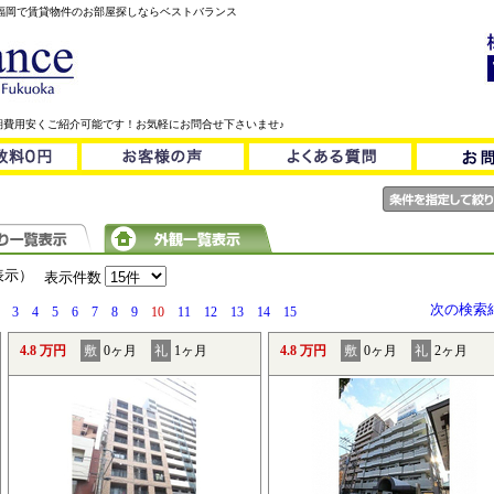
！福岡で賃貸物件のお部屋探しならベストバランス
期費用安くご紹介可能です！お気軽にお問合せ下さいませ♪
を表示）
表示件数
次の検索
3
4
5
6
7
8
9
10
11
12
13
14
15
4.8 万円
敷
0ヶ月
礼
1ヶ月
4.8 万円
敷
0ヶ月
礼
2ヶ月