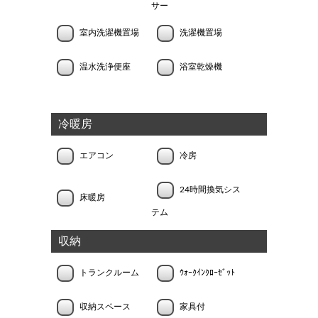
サー
室内洗濯機置場
洗濯機置場
温水洗浄便座
浴室乾燥機
冷暖房
エアコン
冷房
24時間換気シス
床暖房
テム
収納
トランクルーム
ｳｫｰｸｲﾝｸﾛｰｾﾞｯﾄ
収納スペース
家具付