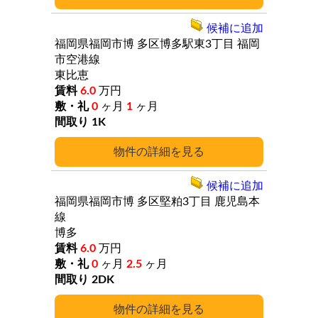
候補に追加
福岡県福岡市博
多区博多駅東3丁目
福岡
市空港線
東比恵
6.0
万円
0
ヶ月
1
ヶ月
1K
詳細
候補に追加
福岡県福岡市博
多区堅粕3丁目
鹿児島本
線
博多
6.0
万円
0
ヶ月
2.5
ヶ月
2DK
詳細