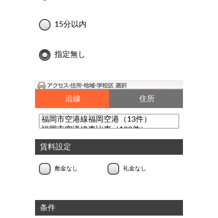
15分以内
指定無し
沿線
住所
賃料設定
敷金なし
礼金なし
条件