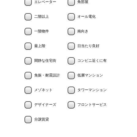
エレベーター
角部屋
二階以上
オール電化
一階物件
南向き
最上階
日当たり良好
閑静な住宅街
コンビニ近くに有
免振・耐震設計
低層マンション
メゾネット
タワーマンション
デザイナーズ
フロントサービス
分譲賃貸