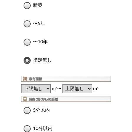
新築
〜5年
〜10年
指定無し
m
〜
m
2
2
5分以内
10分以内