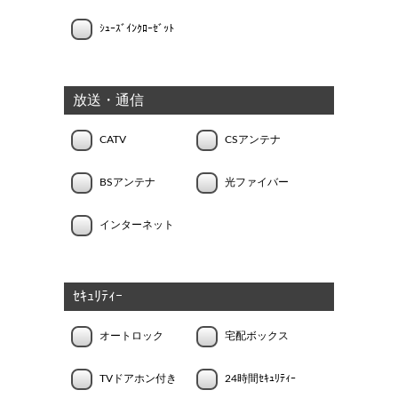
ｼｭｰｽﾞｲﾝｸﾛｰｾﾞｯﾄ
放送・通信
CATV
CSアンテナ
BSアンテナ
光ファイバー
インターネット
ｾｷｭﾘﾃｨｰ
オートロック
宅配ボックス
TVドアホン付き
24時間ｾｷｭﾘﾃｨｰ