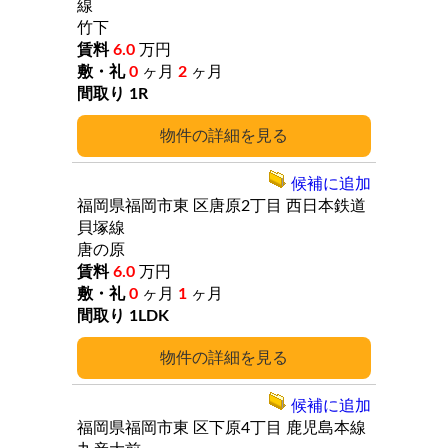
線
竹下
6.0
万円
0
ヶ月
2
ヶ月
1R
詳細
候補に追加
福岡県福岡市東
区唐原2丁目
西日本鉄道
貝塚線
唐の原
6.0
万円
0
ヶ月
1
ヶ月
1LDK
詳細
候補に追加
福岡県福岡市東
区下原4丁目
鹿児島本線