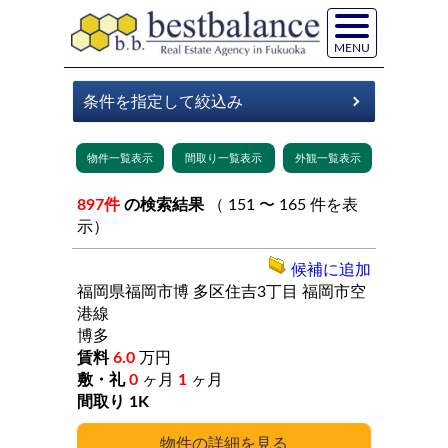
MENU
897件
の検索結果
（ 151 〜 165 件を表
示）
候補に追加
福岡県福岡市博
多区住吉3丁目
福岡市空
港線
博多
6.0
万円
0
ヶ月
1
ヶ月
1K
詳細