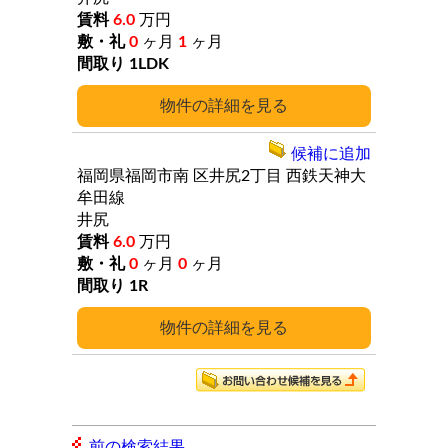
6.0
万円
0
ヶ月
1
ヶ月
1LDK
詳細
候補に追加
福岡県福岡市南
区井尻2丁目
西鉄天神大
牟田線
井尻
6.0
万円
0
ヶ月
0
ヶ月
1R
詳細
前の検索結果