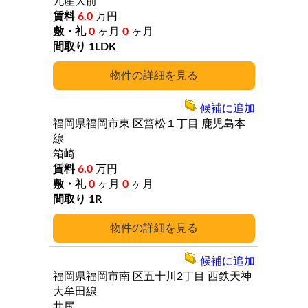
九産大前
6.0
万円
0
ヶ月
0
ヶ月
1LDK
詳細
候補に追加
福岡県福岡市東
区筥松１丁目
鹿児島本
線
箱崎
6.0
万円
0
ヶ月
0
ヶ月
1R
詳細
候補に追加
福岡県福岡市南
区五十川2丁目
西鉄天神
大牟田線
井尻