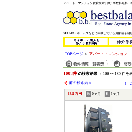
アパート・マンション賃貸検索 | 仲介手数料無料
SUUMO・ホームズなどに掲載しているお部屋も初
TOPページ
＞
アパート・マンション
1008件
の検索結果
（ 166 〜 180 件
前の検索結果
1
2
12.8 万円
敷
0ヶ月
礼
1ヶ月