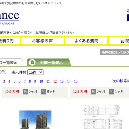
！福岡で賃貸物件のお部屋探しならベストバランス
期費用安くご紹介可能です！お気軽にお問合せ下さいませ♪
を表示）
表示件数
次の検索
3
4
5
6
7
8
9
10
11
12
13
14
15
15.9 万円
敷
0ヶ月
礼
0ヶ月
12.8 万円
敷
0ヶ月
礼
1ヶ月