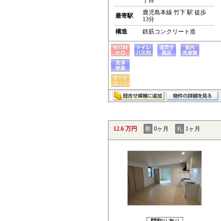
丁目
鹿児島本線 竹下 駅 徒歩
最寄駅
13分
構造
鉄筋コンクリート造
12.6 万円
敷
0ヶ月
礼
1ヶ月