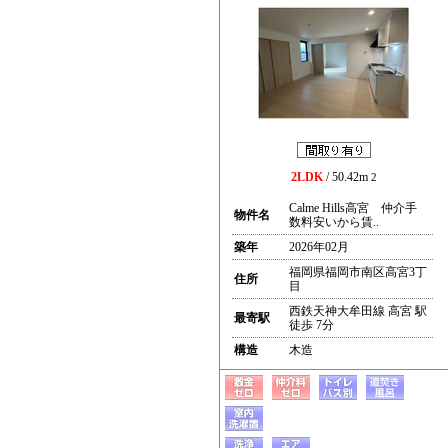
2LDK
/ 50.42m
2
Calme Hills高宮 仲介手
物件名
数料安いから賃..
築年
2026年02月
福岡県福岡市南区高宮3丁
住所
目
西鉄天神大牟田線 高宮 駅
最寄駅
徒歩 7分
構造
木造