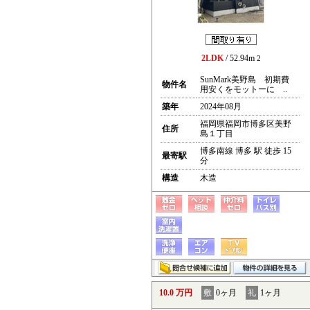
2LDK
/ 52.94m
2
SunMark美野島 初期費
物件名
用安くをモットーに ..
築年
2024年08月
福岡県福岡市博多区美野
住所
島１丁目
博多南線 博多 駅 徒歩 15
最寄駅
分
構造
木造
10.0 万円
敷
0ヶ月
礼
1ヶ月