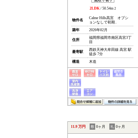
2LDK
/ 50.54m
2
Calme Hills高宮 オプシ
物件名
ョンなしで初期..
築年
2026年02月
福岡県福岡市南区高宮3丁
住所
目
西鉄天神大牟田線 高宮 駅
最寄駅
徒歩 7分
構造
木造
11.9 万円
敷
0ヶ月
礼
0ヶ月