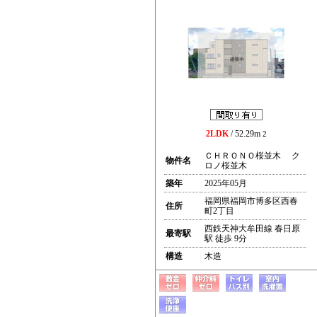
2LDK
/ 52.29m
2
ＣＨＲＯＮＯ桜並木 ク
物件名
ロノ桜並木
築年
2025年05月
福岡県福岡市博多区西春
住所
町2丁目
西鉄天神大牟田線 春日原
最寄駅
駅 徒歩 9分
構造
木造