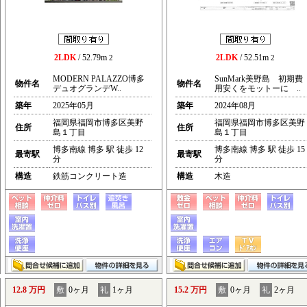
2LDK
/ 52.79m
2LDK
/ 52.51m
2
2
MODERN PALAZZO博多
SunMark美野島 初期費
物件名
物件名
デュオグランデW..
用安くをモットーに ..
築年
2025年05月
築年
2024年08月
福岡県福岡市博多区美野
福岡県福岡市博多区美野
住所
住所
島１丁目
島１丁目
博多南線 博多 駅 徒歩 12
博多南線 博多 駅 徒歩 15
最寄駅
最寄駅
分
分
構造
鉄筋コンクリート造
構造
木造
12.8 万円
敷
0ヶ月
礼
1ヶ月
15.2 万円
敷
0ヶ月
礼
2ヶ月