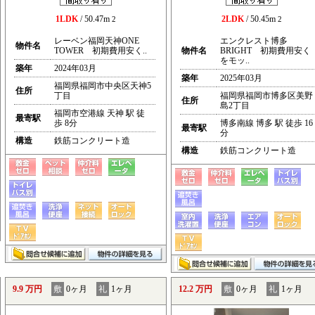
1LDK
/ 50.47m
2LDK
/ 50.45m
2
2
レーベン福岡天神ONE
エンクレスト博多
物件名
TOWER 初期費用安く..
物件名
BRIGHT 初期費用安く
をモッ..
築年
2024年03月
築年
2025年03月
福岡県福岡市中央区天神5
住所
丁目
福岡県福岡市博多区美野
住所
島2丁目
福岡市空港線 天神 駅 徒
最寄駅
歩 8分
博多南線 博多 駅 徒歩 16
最寄駅
分
構造
鉄筋コンクリート造
構造
鉄筋コンクリート造
9.9 万円
敷
0ヶ月
礼
1ヶ月
12.2 万円
敷
0ヶ月
礼
1ヶ月