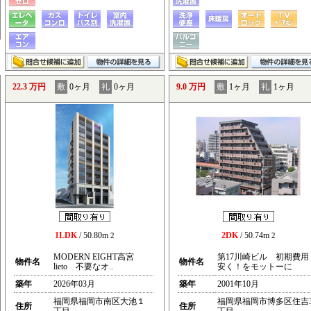
22.3 万円
敷
0ヶ月
礼
0ヶ月
9.0 万円
敷
1ヶ月
礼
1ヶ月
1LDK
/ 50.80m
2DK
/ 50.74m
2
2
MODERN EIGHT高宮
第17川崎ビル 初期費用
物件名
物件名
lieto 不要なオ..
安く！をモットーに
築年
2026年03月
築年
2001年10月
福岡県福岡市南区大池１
福岡県福岡市博多区住吉
住所
住所