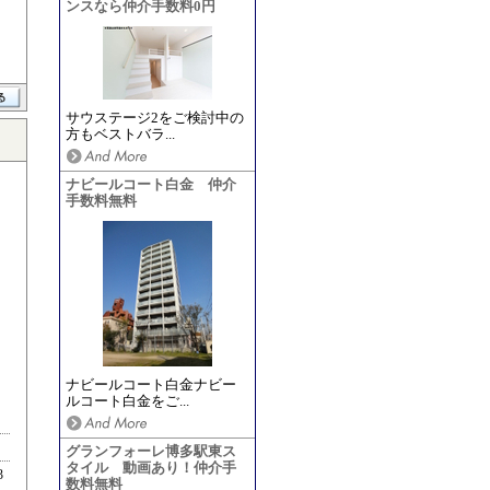
ンスなら仲介手数料0円
サウステージ2をご検討中の
方もベストバラ...
ナビールコート白金 仲介
手数料無料
ナビールコート白金ナビー
ルコート白金をご...
グランフォーレ博多駅東ス
タイル 動画あり！仲介手
3
数料無料