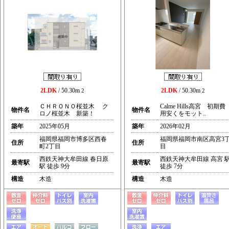
2LDK
/ 50.30m
2LDK
/ 50.30m
2
2
ＣＨＲＯＮＯ桜並木 ク
Calme Hills高宮 初期費
物件名
物件名
ロノ桜並木 新築！
用安くをモット..
築年
2025年05月
築年
2026年02月
福岡県福岡市博多区西春
福岡県福岡市南区高宮3
住所
住所
町2丁目
目
西鉄天神大牟田線 春日原
西鉄天神大牟田線 高宮 
最寄駅
最寄駅
駅 徒歩 9分
徒歩 7分
構造
木造
構造
木造