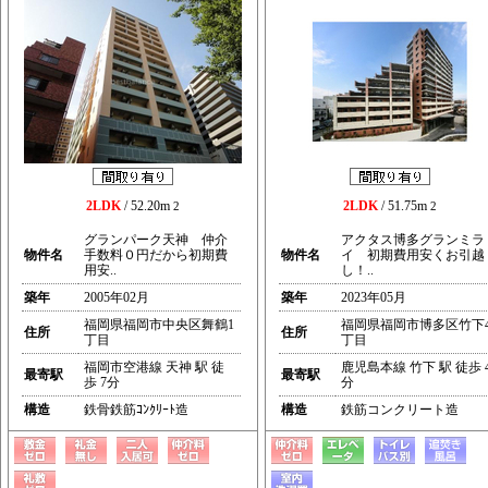
2LDK
/ 52.20m
2LDK
/ 51.75m
2
2
グランパーク天神 仲介
アクタス博多グランミラ
物件名
手数料０円だから初期費
物件名
イ 初期費用安くお引越
用安..
し！..
築年
2005年02月
築年
2023年05月
福岡県福岡市中央区舞鶴1
福岡県福岡市博多区竹下
住所
住所
丁目
丁目
福岡市空港線 天神 駅 徒
鹿児島本線 竹下 駅 徒歩 
最寄駅
最寄駅
歩 7分
分
構造
鉄骨鉄筋ｺﾝｸﾘｰﾄ造
構造
鉄筋コンクリート造