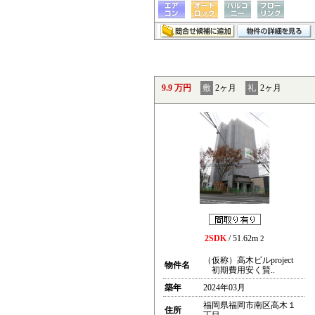
9.9 万円
敷
2ヶ月
礼
2ヶ月
2SDK
/ 51.62m
2
（仮称）高木ビルproject
物件名
初期費用安く賢..
築年
2024年03月
福岡県福岡市南区高木１
住所