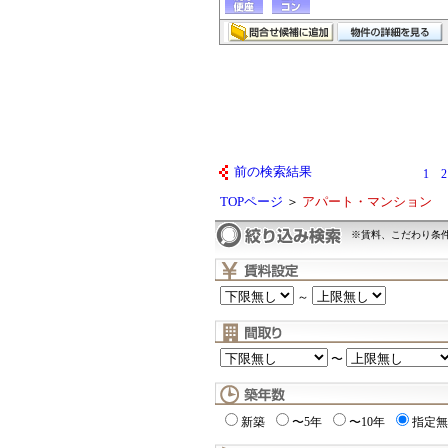
前の検索結果
1
2
TOPページ
＞
アパート・マンション
※賃料、こだわり条
～
〜
新築
〜5年
〜10年
指定無