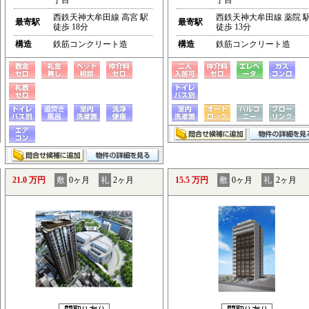
丁目
丁目
西鉄天神大牟田線 高宮 駅
西鉄天神大牟田線 薬院 
最寄駅
最寄駅
徒歩 18分
徒歩 13分
構造
鉄筋コンクリート造
構造
鉄筋コンクリート造
21.0 万円
敷
0ヶ月
礼
2ヶ月
15.5 万円
敷
0ヶ月
礼
2ヶ月