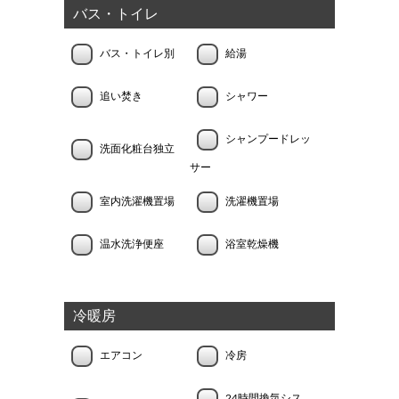
バス・トイレ
バス・トイレ別
給湯
追い焚き
シャワー
シャンプードレッ
洗面化粧台独立
サー
室内洗濯機置場
洗濯機置場
温水洗浄便座
浴室乾燥機
冷暖房
エアコン
冷房
24時間換気シス