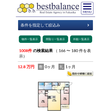
MENU
1008件
の検索結果
（ 166 〜 180 件を表
示）
12.8 万円
敷
0ヶ月
礼
1ヶ月