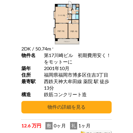
2DK
/ 50.74m
2
物件名
第17川崎ビル 初期費用安く！
をモットーに
築年
2001年10月
住所
福岡県福岡市博多区住吉3丁目
最寄駅
西鉄天神大牟田線 薬院 駅 徒歩
13分
構造
鉄筋コンクリート造
12.6 万円
敷
0ヶ月
礼
1ヶ月