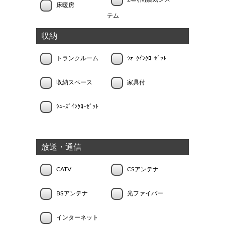
床暖房
テム
収納
トランクルーム
ｳｫｰｸｲﾝｸﾛｰｾﾞｯﾄ
収納スペース
家具付
ｼｭｰｽﾞｲﾝｸﾛｰｾﾞｯﾄ
放送・通信
CATV
CSアンテナ
BSアンテナ
光ファイバー
インターネット