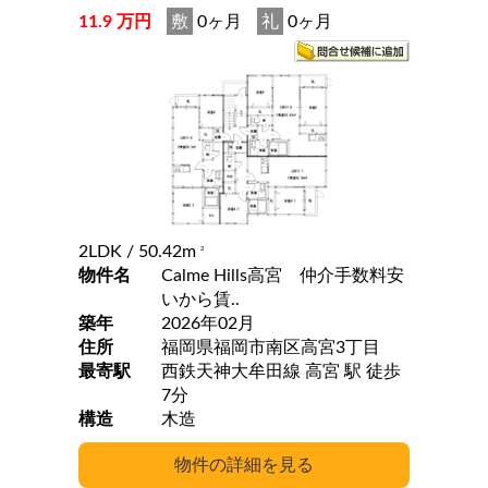
11.9 万円
敷
0ヶ月
礼
0ヶ月
2LDK
/ 50.42m
2
物件名
Calme Hills高宮 仲介手数料安
いから賃..
築年
2026年02月
住所
福岡県福岡市南区高宮3丁目
最寄駅
西鉄天神大牟田線 高宮 駅 徒歩
7分
構造
木造