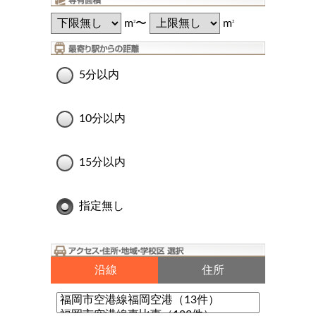
m
〜
m
2
2
5分以内
10分以内
15分以内
指定無し
沿線
住所