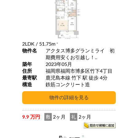
2LDK
/ 51.75m
2
物件名
アクタス博多グランミライ 初
期費用安くお引越し！..
築年
2023年05月
住所
福岡県福岡市博多区竹下4丁目
最寄駅
鹿児島本線 竹下 駅 徒歩 4分
構造
鉄筋コンクリート造
9.9 万円
敷
2ヶ月
礼
2ヶ月