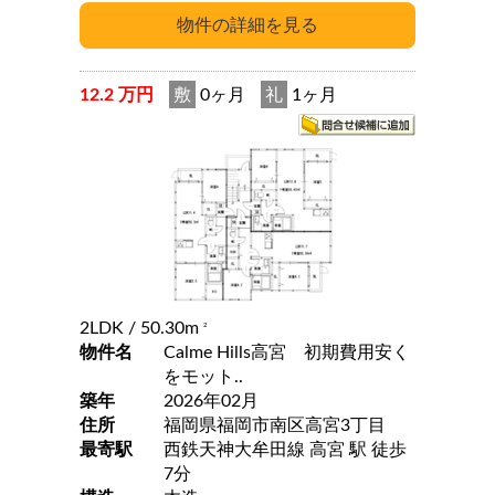
12.2 万円
敷
0ヶ月
礼
1ヶ月
2LDK
/ 50.30m
2
物件名
Calme Hills高宮 初期費用安く
をモット..
築年
2026年02月
住所
福岡県福岡市南区高宮3丁目
最寄駅
西鉄天神大牟田線 高宮 駅 徒歩
7分