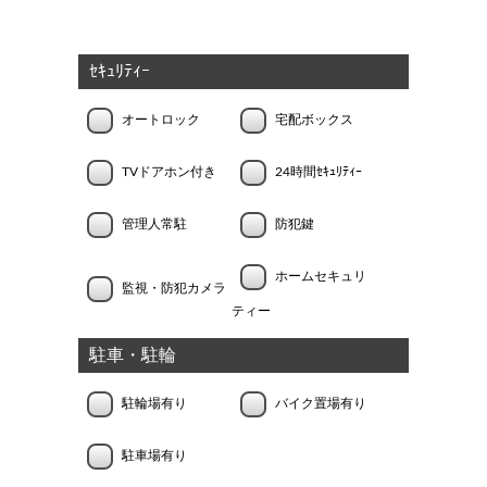
ｾｷｭﾘﾃｨｰ
オートロック
宅配ボックス
TVドアホン付き
24時間ｾｷｭﾘﾃｨｰ
管理人常駐
防犯鍵
ホームセキュリ
監視・防犯カメラ
ティー
駐車・駐輪
駐輪場有り
バイク置場有り
駐車場有り