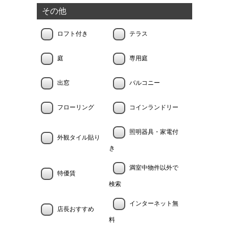
その他
ロフト付き
テラス
庭
専用庭
出窓
バルコニー
フローリング
コインランドリー
照明器具・家電付
外観タイル貼り
き
満室中物件以外で
特優賃
検索
インターネット無
店長おすすめ
料