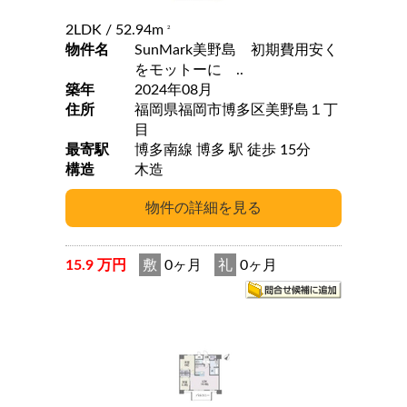
2LDK
/ 52.94m
2
物件名
SunMark美野島 初期費用安く
をモットーに ..
築年
2024年08月
住所
福岡県福岡市博多区美野島１丁
目
最寄駅
博多南線 博多 駅 徒歩 15分
構造
木造
15.9 万円
敷
0ヶ月
礼
0ヶ月