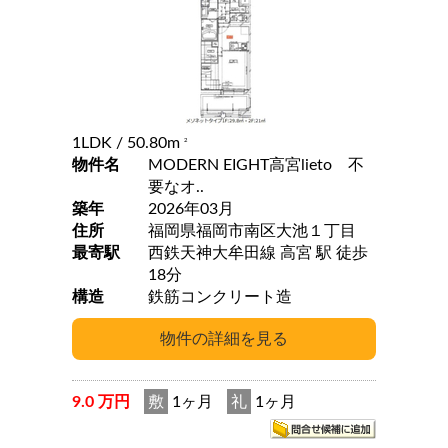
1LDK
/ 50.80m
2
物件名
MODERN EIGHT高宮lieto 不
要なオ..
築年
2026年03月
住所
福岡県福岡市南区大池１丁目
最寄駅
西鉄天神大牟田線 高宮 駅 徒歩
18分
構造
鉄筋コンクリート造
9.0 万円
敷
1ヶ月
礼
1ヶ月