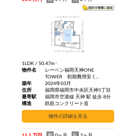
1LDK
/ 50.47m
2
物件名
レーベン福岡天神ONE
TOWER 初期費用安く..
築年
2024年03月
住所
福岡県福岡市中央区天神5丁目
最寄駅
福岡市空港線 天神 駅 徒歩 8分
構造
鉄筋コンクリート造
15.5 万円
敷
0ヶ月
礼
2ヶ月