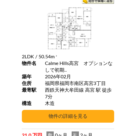
2LDK
/ 50.54m
2
物件名
Calme Hills高宮 オプションな
しで初期..
築年
2026年02月
住所
福岡県福岡市南区高宮3丁目
最寄駅
西鉄天神大牟田線 高宮 駅 徒歩
7分
構造
木造
21.0 万円
敷
0ヶ月
礼
2ヶ月