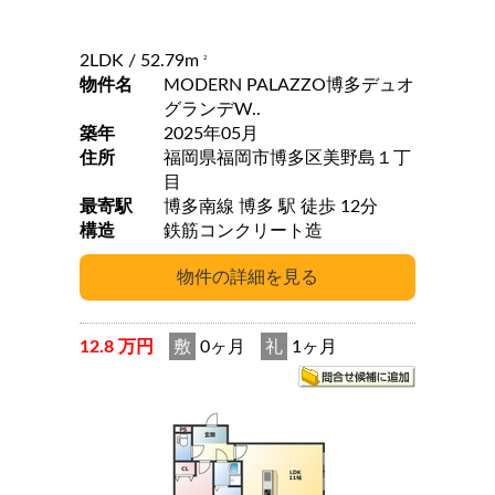
2LDK
/ 52.79m
2
物件名
MODERN PALAZZO博多デュオ
グランデW..
築年
2025年05月
住所
福岡県福岡市博多区美野島１丁
目
最寄駅
博多南線 博多 駅 徒歩 12分
構造
鉄筋コンクリート造
12.8 万円
敷
0ヶ月
礼
1ヶ月