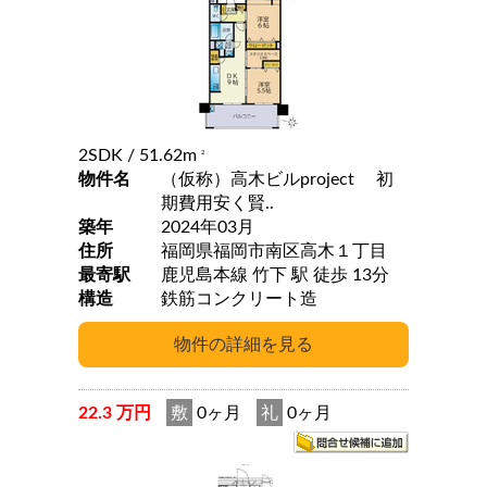
2SDK
/ 51.62m
2
物件名
（仮称）高木ビルproject 初
期費用安く賢..
築年
2024年03月
住所
福岡県福岡市南区高木１丁目
最寄駅
鹿児島本線 竹下 駅 徒歩 13分
構造
鉄筋コンクリート造
22.3 万円
敷
0ヶ月
礼
0ヶ月