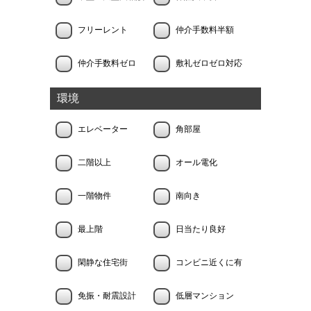
フリーレント
仲介手数料半額
仲介手数料ゼロ
敷礼ゼロゼロ対応
環境
エレベーター
角部屋
二階以上
オール電化
一階物件
南向き
最上階
日当たり良好
閑静な住宅街
コンビニ近くに有
免振・耐震設計
低層マンション