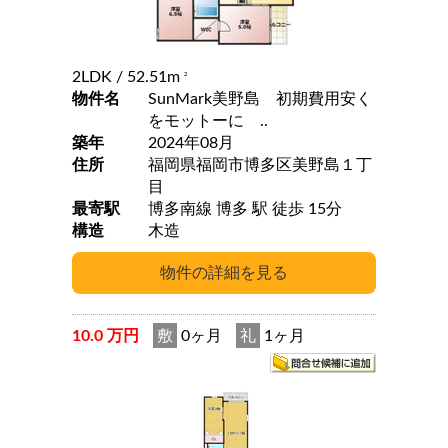
2LDK
/ 52.51m
2
物件名
SunMark美野島 初期費用安く
をモットーに ..
築年
2024年08月
住所
福岡県福岡市博多区美野島１丁
目
最寄駅
博多南線 博多 駅 徒歩 15分
構造
木造
10.0 万円
敷
0ヶ月
礼
1ヶ月