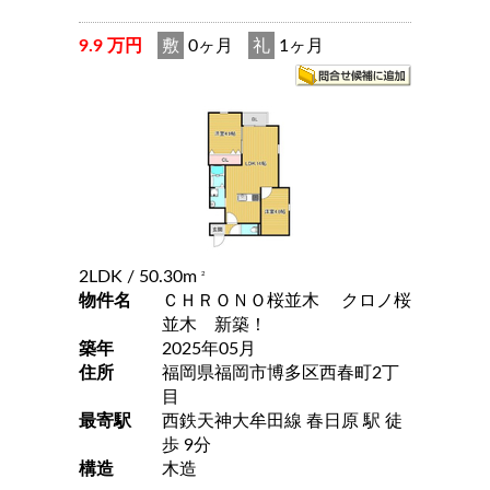
9.9 万円
敷
0ヶ月
礼
1ヶ月
2LDK
/ 50.30m
2
物件名
ＣＨＲＯＮＯ桜並木 クロノ桜
並木 新築！
築年
2025年05月
住所
福岡県福岡市博多区西春町2丁
目
最寄駅
西鉄天神大牟田線 春日原 駅 徒
歩 9分
構造
木造