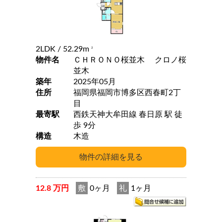
2LDK
/ 52.29m
2
物件名
ＣＨＲＯＮＯ桜並木 クロノ桜
並木
築年
2025年05月
住所
福岡県福岡市博多区西春町2丁
目
最寄駅
西鉄天神大牟田線 春日原 駅 徒
歩 9分
構造
木造
12.8 万円
敷
0ヶ月
礼
1ヶ月