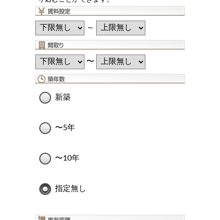
～
〜
新築
〜5年
〜10年
指定無し