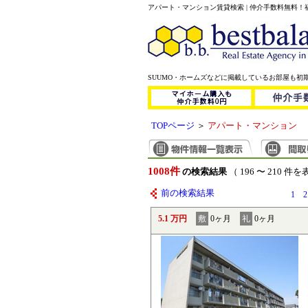
アパート・マンション賃貸検索 | 仲介手数料無料
SUUMO・ホームズなどに掲載しているお部屋も初
TOPページ
＞
アパート・マンション
1008件
の検索結果
（ 196 〜 210 件
前の検索結果
1
2
5.1 万円
敷
0ヶ月
礼
0ヶ月