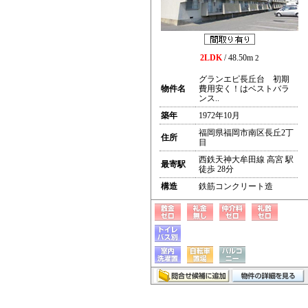
2LDK
/ 48.50m
2
グランエピ長丘台 初期
物件名
費用安く！はベストバラ
ンス..
築年
1972年10月
福岡県福岡市南区長丘2丁
住所
目
西鉄天神大牟田線 高宮 駅
最寄駅
徒歩 28分
構造
鉄筋コンクリート造