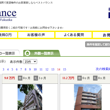
！福岡で賃貸物件のお部屋探しならベストバランス
期費用安くご紹介可能です！お気軽にお問合せ下さいませ♪
を表示）
表示件数
次の検索
3
4
5
6
7
8
9
10
11
12
13
14
15
9.0 万円
敷
0ヶ月
礼
1ヶ月
11.2 万円
敷
0ヶ月
礼
0ヶ月