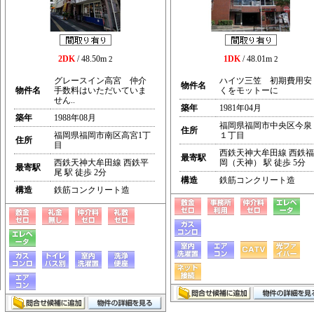
2DK
/ 48.50m
1DK
/ 48.01m
2
2
グレースイン高宮 仲介
ハイツ三笠 初期費用安
物件名
物件名
手数料はいただいていま
くをモットーに
せん..
築年
1981年04月
築年
1988年08月
福岡県福岡市中央区今泉
住所
福岡県福岡市南区高宮1丁
１丁目
住所
目
西鉄天神大牟田線 西鉄福
最寄駅
西鉄天神大牟田線 西鉄平
岡（天神） 駅 徒歩 5分
最寄駅
尾 駅 徒歩 2分
構造
鉄筋コンクリート造
構造
鉄筋コンクリート造