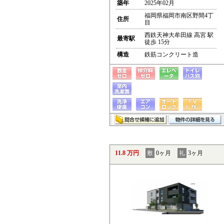
築年
2025年02月
福岡県福岡市南区野間4丁
住所
目
西鉄天神大牟田線 高宮 駅
最寄駅
徒歩 15分
構造
鉄筋コンクリート造
11.8 万円
敷
0ヶ月
礼
3ヶ月