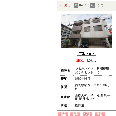
5.5 万円
敷
0ヶ月
礼
0ヶ月
2DK
/ 48.00m
2
つるみハイツ 初期費用
物件名
安くをモットーに
築年
1989年03月
福岡県福岡市南区平和2丁
住所
目
西鉄天神大牟田線 西鉄平
最寄駅
尾 駅 徒歩 9分
構造
鉄骨造