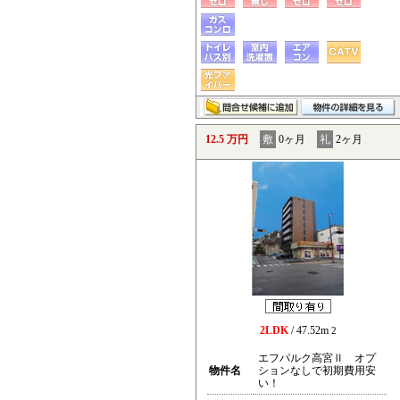
12.5 万円
敷
0ヶ月
礼
2ヶ月
2LDK
/ 47.52m
2
エフパルク高宮Ⅱ オプ
物件名
ションなしで初期費用安
い！