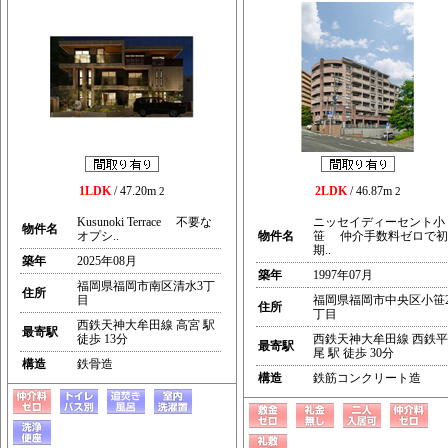
1LDK
/ 47.20m
2LDK
/ 46.87m
2
2
Kusunoki Terrace 不要な
ニッセイディーセント小
物件名
オプシ..
物件名
笹 仲介手数料ゼロで初
期..
築年
2025年08月
築年
1997年07月
福岡県福岡市南区清水3丁
住所
目
福岡県福岡市中央区小笹
住所
丁目
西鉄天神大牟田線 高宮 駅
最寄駅
徒歩 13分
西鉄天神大牟田線 西鉄平
最寄駅
尾 駅 徒歩 30分
構造
鉄骨造
構造
鉄筋コンクリート造