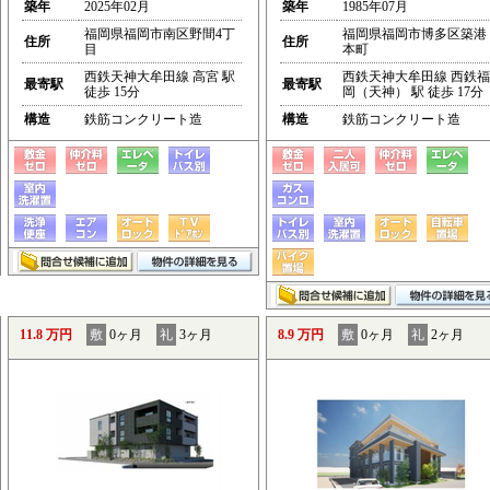
築年
2025年02月
築年
1985年07月
福岡県福岡市南区野間4丁
福岡県福岡市博多区築港
住所
住所
目
本町
西鉄天神大牟田線 高宮 駅
西鉄天神大牟田線 西鉄福
最寄駅
最寄駅
徒歩 15分
岡（天神） 駅 徒歩 17分
構造
鉄筋コンクリート造
構造
鉄筋コンクリート造
11.8 万円
敷
0ヶ月
礼
3ヶ月
8.9 万円
敷
0ヶ月
礼
2ヶ月