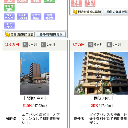
11.0 万円
敷
0ヶ月
礼
2ヶ月
7.7 万円
敷
0ヶ月
礼
0ヶ月
2LDK
/ 47.52m
2DK
/ 47.46m
2
2
エフパルク高宮Ⅱ オプ
ダイアパレス天神東 仲
物件名
ションなしで初期費用安
物件名
介手数料ゼロで初期費用
い！..
安く..