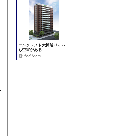
エンクレスト大博通りapex
も空室がある...
2