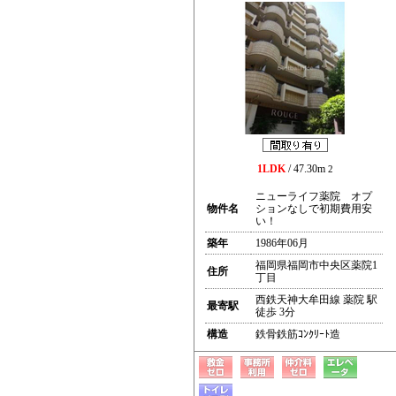
1LDK
/ 47.30m
2
ニューライフ薬院 オプ
物件名
ションなしで初期費用安
い！
築年
1986年06月
福岡県福岡市中央区薬院1
住所
丁目
西鉄天神大牟田線 薬院 駅
最寄駅
徒歩 3分
構造
鉄骨鉄筋ｺﾝｸﾘｰﾄ造