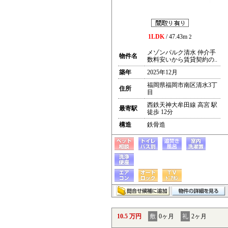
1LDK
/ 47.43m
2
メゾンパルク清水 仲介手
物件名
数料安いから賃貸契約の..
築年
2025年12月
福岡県福岡市南区清水3丁
住所
目
西鉄天神大牟田線 高宮 駅
最寄駅
徒歩 12分
構造
鉄骨造
10.5 万円
敷
0ヶ月
礼
2ヶ月