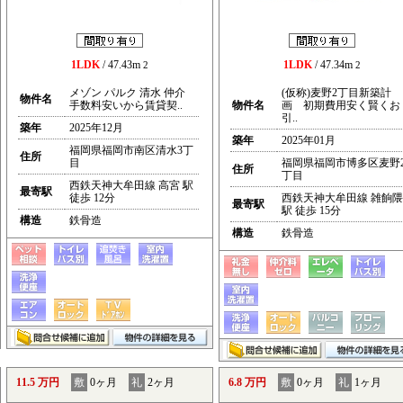
1LDK
/ 47.43m
1LDK
/ 47.34m
2
2
メゾン パルク 清水 仲介
(仮称)麦野2丁目新築計
物件名
手数料安いから賃貸契..
物件名
画 初期費用安く賢くお
引..
築年
2025年12月
築年
2025年01月
福岡県福岡市南区清水3丁
住所
目
福岡県福岡市博多区麦野
住所
丁目
西鉄天神大牟田線 高宮 駅
最寄駅
徒歩 12分
西鉄天神大牟田線 雑餉隈
最寄駅
駅 徒歩 15分
構造
鉄骨造
構造
鉄骨造
11.5 万円
敷
0ヶ月
礼
2ヶ月
6.8 万円
敷
0ヶ月
礼
1ヶ月