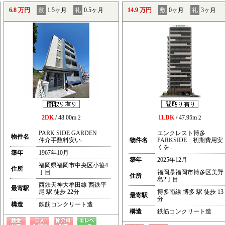
6.8 万円
敷
1.5ヶ月
礼
0.5ヶ月
14.9 万円
敷
0ヶ月
礼
3ヶ月
2DK
/ 48.00m
1LDK
/ 47.95m
2
2
PARK SIDE GARDEN
エンクレスト博多
物件名
仲介手数料安い..
物件名
PARKSIDE 初期費用安
くを..
築年
1967年10月
築年
2025年12月
福岡県福岡市中央区小笹4
住所
丁目
福岡県福岡市博多区美野
住所
島2丁目
西鉄天神大牟田線 西鉄平
最寄駅
尾 駅 徒歩 22分
博多南線 博多 駅 徒歩 13
最寄駅
分
構造
鉄筋コンクリート造
構造
鉄筋コンクリート造