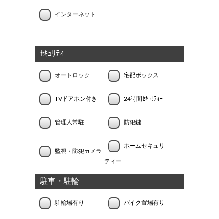
インターネット
ｾｷｭﾘﾃｨｰ
オートロック
宅配ボックス
TVドアホン付き
24時間ｾｷｭﾘﾃｨｰ
管理人常駐
防犯鍵
ホームセキュリ
監視・防犯カメラ
ティー
駐車・駐輪
駐輪場有り
バイク置場有り