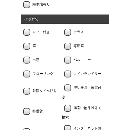
駐車場有り
その他
ロフト付き
テラス
庭
専用庭
出窓
バルコニー
フローリング
コインランドリー
照明器具・家電付
外観タイル貼り
き
満室中物件以外で
特優賃
検索
インターネット無