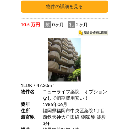
10.5 万円
敷
0ヶ月
礼
2ヶ月
1LDK
/ 47.30m
2
物件名
ニューライフ薬院 オプション
なしで初期費用安い！
築年
1986年06月
住所
福岡県福岡市中央区薬院1丁目
最寄駅
西鉄天神大牟田線 薬院 駅 徒歩
3分