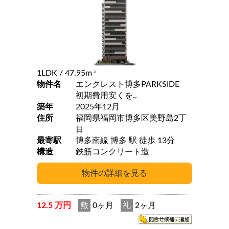
1LDK
/ 47.95m
2
物件名
エンクレスト博多PARKSIDE
初期費用安くを..
築年
2025年12月
住所
福岡県福岡市博多区美野島2丁
目
最寄駅
博多南線 博多 駅 徒歩 13分
構造
鉄筋コンクリート造
12.5 万円
敷
0ヶ月
礼
2ヶ月