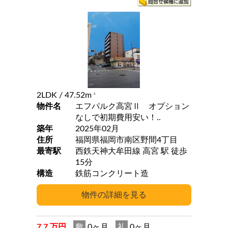
2LDK
/ 47.52m
2
物件名
エフパルク高宮Ⅱ オプション
なしで初期費用安い！..
築年
2025年02月
住所
福岡県福岡市南区野間4丁目
最寄駅
西鉄天神大牟田線 高宮 駅 徒歩
15分
構造
鉄筋コンクリート造
7.7 万円
敷
0ヶ月
礼
0ヶ月