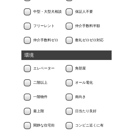
中型・大型犬相談
保証人不要
フリーレント
仲介手数料半額
仲介手数料ゼロ
敷礼ゼロゼロ対応
環境
エレベーター
角部屋
二階以上
オール電化
一階物件
南向き
最上階
日当たり良好
閑静な住宅街
コンビニ近くに有