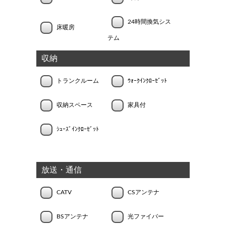
24時間換気シス
床暖房
テム
収納
トランクルーム
ｳｫｰｸｲﾝｸﾛｰｾﾞｯﾄ
収納スペース
家具付
ｼｭｰｽﾞｲﾝｸﾛｰｾﾞｯﾄ
放送・通信
CATV
CSアンテナ
BSアンテナ
光ファイバー