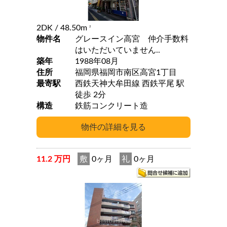
2DK
/ 48.50m
2
物件名
グレースイン高宮 仲介手数料
はいただいていません..
築年
1988年08月
住所
福岡県福岡市南区高宮1丁目
最寄駅
西鉄天神大牟田線 西鉄平尾 駅
徒歩 2分
構造
鉄筋コンクリート造
11.2 万円
敷
0ヶ月
礼
0ヶ月