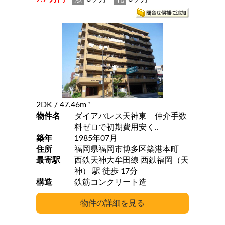
2DK
/ 47.46m
2
物件名
ダイアパレス天神東 仲介手数
料ゼロで初期費用安く..
築年
1985年07月
住所
福岡県福岡市博多区築港本町
最寄駅
西鉄天神大牟田線 西鉄福岡（天
神） 駅 徒歩 17分
構造
鉄筋コンクリート造