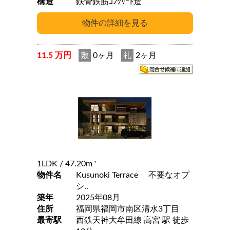
構造
鉄骨鉄筋ｺﾝｸﾘｰﾄ造
11.5 万円
敷
0ヶ月
礼
2ヶ月
1LDK
/ 47.20m
2
物件名
Kusunoki Terrace 不要なオプ
シ..
築年
2025年08月
住所
福岡県福岡市南区清水3丁目
最寄駅
西鉄天神大牟田線 高宮 駅 徒歩