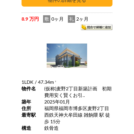
8.9 万円
敷
0ヶ月
礼
2ヶ月
1LDK
/ 47.34m
2
物件名
(仮称)麦野2丁目新築計画 初期
費用安く賢くお引..
築年
2025年01月
住所
福岡県福岡市博多区麦野2丁目
最寄駅
西鉄天神大牟田線 雑餉隈 駅 徒
歩 15分
構造
鉄骨造