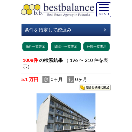
MENU
1008件
の検索結果
（ 196 〜 210 件を表
示）
5.1 万円
敷
0ヶ月
礼
0ヶ月