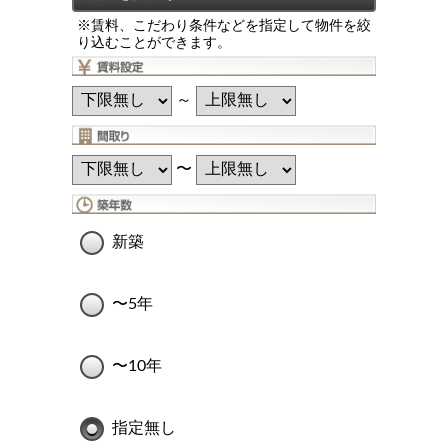
※賃料、こだわり条件などを指定して物件を絞
り込むことができます。
～
〜
新築
〜5年
〜10年
指定無し