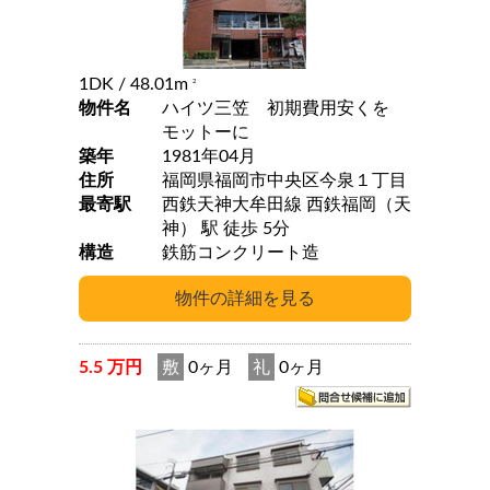
1DK
/ 48.01m
2
物件名
ハイツ三笠 初期費用安くを
モットーに
築年
1981年04月
住所
福岡県福岡市中央区今泉１丁目
最寄駅
西鉄天神大牟田線 西鉄福岡（天
神） 駅 徒歩 5分
構造
鉄筋コンクリート造
5.5 万円
敷
0ヶ月
礼
0ヶ月