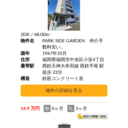
2DK
/ 48.00m
2
物件名
PARK SIDE GARDEN 仲介手
数料安い..
築年
1967年10月
住所
福岡県福岡市中央区小笹4丁目
最寄駅
西鉄天神大牟田線 西鉄平尾 駅
徒歩 22分
構造
鉄筋コンクリート造
14.9 万円
敷
0ヶ月
礼
3ヶ月