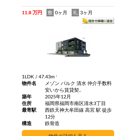
11.8 万円
敷
0ヶ月
礼
3ヶ月
1LDK
/ 47.43m
2
物件名
メゾン パルク 清水 仲介手数料
安いから賃貸契..
築年
2025年12月
住所
福岡県福岡市南区清水3丁目
最寄駅
西鉄天神大牟田線 高宮 駅 徒歩
12分
構造
鉄骨造