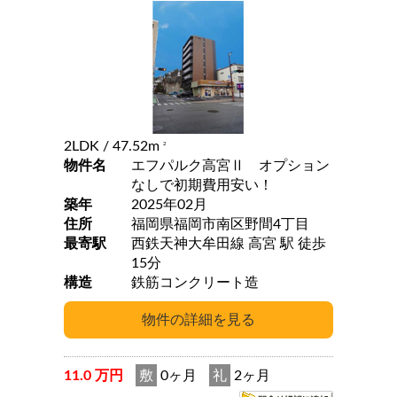
2LDK
/ 47.52m
2
物件名
エフパルク高宮Ⅱ オプション
なしで初期費用安い！
築年
2025年02月
住所
福岡県福岡市南区野間4丁目
最寄駅
西鉄天神大牟田線 高宮 駅 徒歩
15分
構造
鉄筋コンクリート造
11.0 万円
敷
0ヶ月
礼
2ヶ月