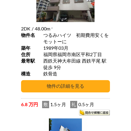
2DK
/ 48.00m
2
物件名
つるみハイツ 初期費用安くを
モットーに
築年
1989年03月
住所
福岡県福岡市南区平和2丁目
最寄駅
西鉄天神大牟田線 西鉄平尾 駅
徒歩 9分
構造
鉄骨造
6.8 万円
敷
1.5ヶ月
礼
0.5ヶ月