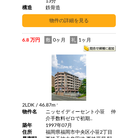
13分
構造
鉄骨造
6.8 万円
敷
0ヶ月
礼
1ヶ月
2LDK
/ 46.87m
2
物件名
ニッセイディーセント小笹 仲
介手数料ゼロで初期..
築年
1997年07月
住所
福岡県福岡市中央区小笹2丁目