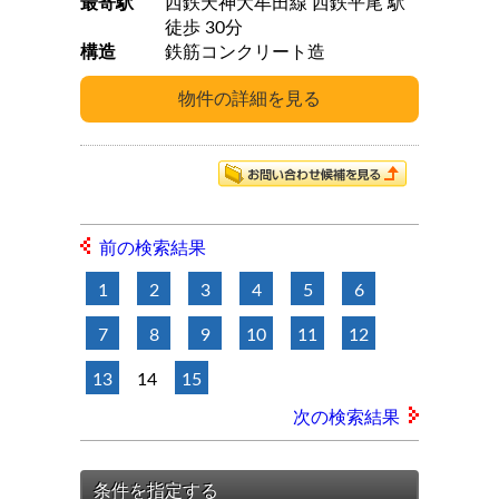
最寄駅
西鉄天神大牟田線 西鉄平尾 駅
徒歩 30分
構造
鉄筋コンクリート造
前の検索結果
1
2
3
4
5
6
7
8
9
10
11
12
13
14
15
次の検索結果