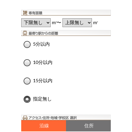
m
〜
m
2
2
5分以内
10分以内
15分以内
指定無し
沿線
住所