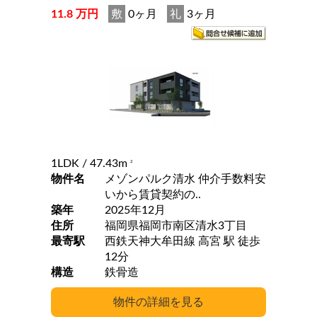
11.8 万円
敷
0ヶ月
礼
3ヶ月
1LDK
/ 47.43m
2
物件名
メゾンパルク清水 仲介手数料安
いから賃貸契約の..
築年
2025年12月
住所
福岡県福岡市南区清水3丁目
最寄駅
西鉄天神大牟田線 高宮 駅 徒歩
12分
構造
鉄骨造