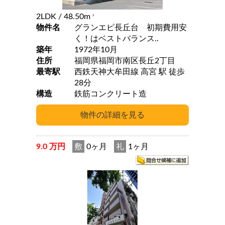
2LDK
/ 48.50m
2
物件名
グランエピ長丘台 初期費用安
く！はベストバランス..
築年
1972年10月
住所
福岡県福岡市南区長丘2丁目
最寄駅
西鉄天神大牟田線 高宮 駅 徒歩
28分
構造
鉄筋コンクリート造
9.0 万円
敷
0ヶ月
礼
1ヶ月