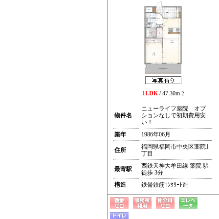
1LDK
/ 47.30m
2
ニューライフ薬院 オプ
物件名
ションなしで初期費用安
い！
築年
1986年06月
福岡県福岡市中央区薬院1
住所
丁目
西鉄天神大牟田線 薬院 駅
最寄駅
徒歩 3分
構造
鉄骨鉄筋ｺﾝｸﾘｰﾄ造