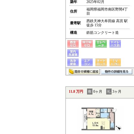
築年
2025年02月
福岡県福岡市南区野間4丁
住所
目
西鉄天神大牟田線 高宮 駅
最寄駅
徒歩 15分
構造
鉄筋コンクリート造
11.8 万円
敷
0ヶ月
礼
3ヶ月