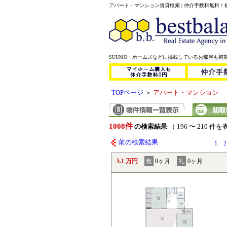
アパート・マンション賃貸検索 | 仲介手数料無料
SUUMO・ホームズなどに掲載しているお部屋も初
TOPページ
＞
アパート・マンション
1008件
の検索結果
（ 196 〜 210 件
前の検索結果
1
2
5.1 万円
敷
0ヶ月
礼
0ヶ月