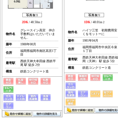
2DK
/ 48.50m
1DK
/ 48.01m
2
2
グレースイン高宮 仲介
ハイツ三笠 初期費用安
物件名
物件名
手数料はいただいていま
くをモットーに
せん..
築年
1981年04月
築年
1988年08月
福岡県福岡市中央区今泉
住所
福岡県福岡市南区高宮1丁
１丁目
住所
目
西鉄天神大牟田線 西鉄福
最寄駅
西鉄天神大牟田線 西鉄平
岡（天神） 駅 徒歩 5分
最寄駅
尾 駅 徒歩 2分
構造
鉄筋コンクリート造
構造
鉄筋コンクリート造