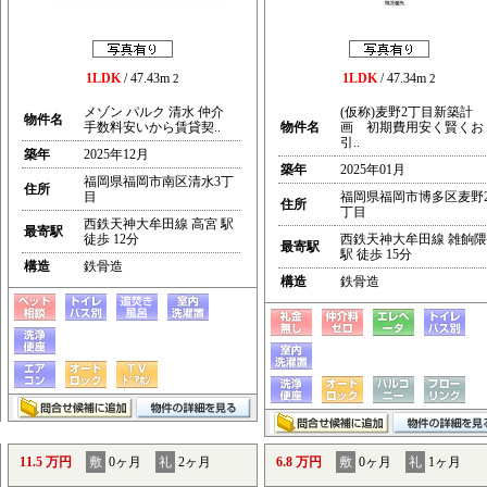
1LDK
/ 47.43m
1LDK
/ 47.34m
2
2
メゾン パルク 清水 仲介
(仮称)麦野2丁目新築計
物件名
手数料安いから賃貸契..
物件名
画 初期費用安く賢くお
引..
築年
2025年12月
築年
2025年01月
福岡県福岡市南区清水3丁
住所
目
福岡県福岡市博多区麦野
住所
丁目
西鉄天神大牟田線 高宮 駅
最寄駅
徒歩 12分
西鉄天神大牟田線 雑餉隈
最寄駅
駅 徒歩 15分
構造
鉄骨造
構造
鉄骨造
11.5 万円
敷
0ヶ月
礼
2ヶ月
6.8 万円
敷
0ヶ月
礼
1ヶ月