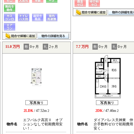
11.0 万円
敷
0ヶ月
礼
2ヶ月
7.7 万円
敷
0ヶ月
礼
0ヶ月
2LDK
/ 47.52m
2DK
/ 47.46m
2
2
エフパルク高宮Ⅱ オプ
ダイアパレス天神東 仲
物件名
ションなしで初期費用安
物件名
介手数料ゼロで初期費用
い！..
安く..