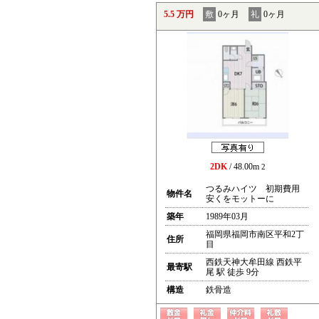
5.5 万円
敷
0ヶ月
礼
0ヶ月
2DK
/ 48.00m
2
つるみハイツ 初期費用
物件名
安くをモットーに
築年
1989年03月
福岡県福岡市南区平和2丁
住所
目
西鉄天神大牟田線 西鉄平
最寄駅
尾 駅 徒歩 9分
構造
鉄骨造