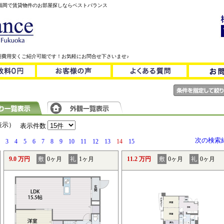
！福岡で賃貸物件のお部屋探しならベストバランス
期費用安くご紹介可能です！お気軽にお問合せ下さいませ♪
を表示）
表示件数
次の検索
3
4
5
6
7
8
9
10
11
12
13
14
15
9.0 万円
敷
0ヶ月
礼
1ヶ月
11.2 万円
敷
0ヶ月
礼
0ヶ月