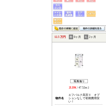
12.5 万円
敷
0ヶ月
礼
2ヶ月
2LDK
/ 47.52m
2
エフパルク高宮Ⅱ オプ
物件名
ションなしで初期費用安
い！