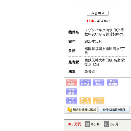
1LDK
/ 47.43m
2
メゾンパルク清水 仲介手
物件名
数料安いから賃貸契約の..
築年
2025年12月
福岡県福岡市南区清水3丁
住所
目
西鉄天神大牟田線 高宮 駅
最寄駅
徒歩 12分
構造
鉄骨造
10.5 万円
敷
0ヶ月
礼
2ヶ月