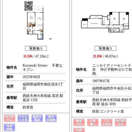
1LDK
/ 47.20m
2LDK
/ 46.87m
2
2
Kusunoki Terrace 不要な
ニッセイディーセント小
物件名
オプシ..
物件名
笹 仲介手数料ゼロで初
期..
築年
2025年08月
築年
1997年07月
福岡県福岡市南区清水3丁
住所
目
福岡県福岡市中央区小笹
住所
丁目
西鉄天神大牟田線 高宮 駅
最寄駅
徒歩 13分
西鉄天神大牟田線 西鉄平
最寄駅
尾 駅 徒歩 30分
構造
鉄骨造
構造
鉄筋コンクリート造