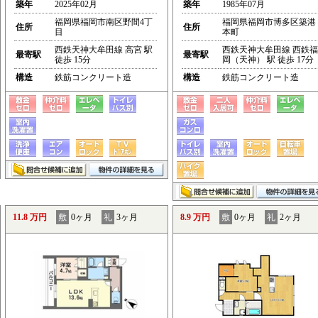
築年
2025年02月
築年
1985年07月
福岡県福岡市南区野間4丁
福岡県福岡市博多区築港
住所
住所
目
本町
西鉄天神大牟田線 高宮 駅
西鉄天神大牟田線 西鉄福
最寄駅
最寄駅
徒歩 15分
岡（天神） 駅 徒歩 17分
構造
鉄筋コンクリート造
構造
鉄筋コンクリート造
11.8 万円
敷
0ヶ月
礼
3ヶ月
8.9 万円
敷
0ヶ月
礼
2ヶ月