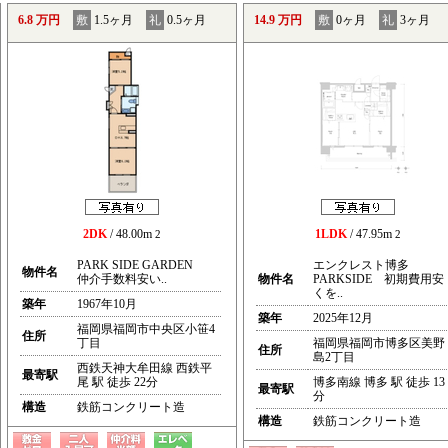
6.8 万円
敷
1.5ヶ月
礼
0.5ヶ月
14.9 万円
敷
0ヶ月
礼
3ヶ月
2DK
/ 48.00m
1LDK
/ 47.95m
2
2
PARK SIDE GARDEN
エンクレスト博多
物件名
仲介手数料安い..
物件名
PARKSIDE 初期費用安
くを..
築年
1967年10月
築年
2025年12月
福岡県福岡市中央区小笹4
住所
丁目
福岡県福岡市博多区美野
住所
島2丁目
西鉄天神大牟田線 西鉄平
最寄駅
尾 駅 徒歩 22分
博多南線 博多 駅 徒歩 13
最寄駅
分
構造
鉄筋コンクリート造
構造
鉄筋コンクリート造