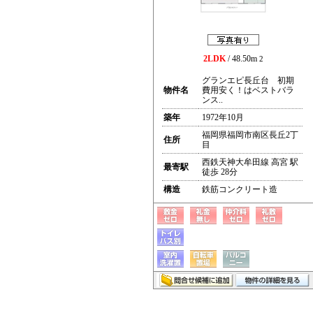
2LDK
/ 48.50m
2
グランエピ長丘台 初期
物件名
費用安く！はベストバラ
ンス..
築年
1972年10月
福岡県福岡市南区長丘2丁
住所
目
西鉄天神大牟田線 高宮 駅
最寄駅
徒歩 28分
構造
鉄筋コンクリート造