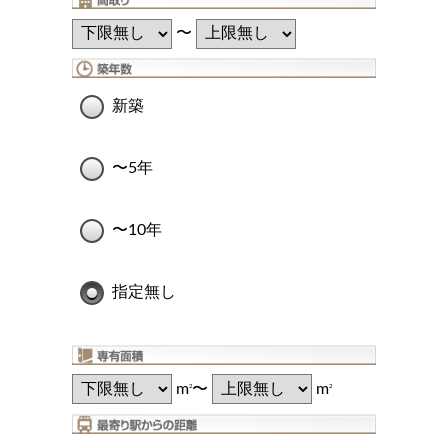
〜
新築
〜5年
〜10年
指定無し
m
〜
m
2
2