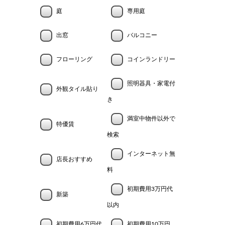
庭
専用庭
出窓
バルコニー
フローリング
コインランドリー
照明器具・家電付
外観タイル貼り
き
満室中物件以外で
特優賃
検索
インターネット無
店長おすすめ
料
初期費用3万円代
新築
以内
初期費用6万円代
初期費用10万円