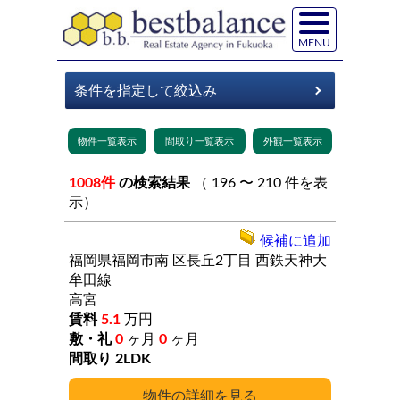
MENU
1008件
の検索結果
（ 196 〜 210 件を表
示）
候補に追加
福岡県福岡市南
区長丘2丁目
西鉄天神大
牟田線
高宮
5.1
万円
0
ヶ月
0
ヶ月
2LDK
詳細