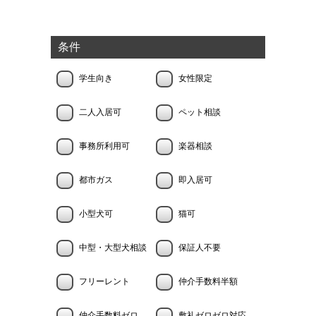
条件
学生向き
女性限定
二人入居可
ペット相談
事務所利用可
楽器相談
都市ガス
即入居可
小型犬可
猫可
中型・大型犬相談
保証人不要
フリーレント
仲介手数料半額
仲介手数料ゼロ
敷礼ゼロゼロ対応