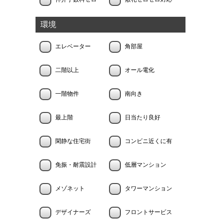
環境
エレベーター
角部屋
二階以上
オール電化
一階物件
南向き
最上階
日当たり良好
閑静な住宅街
コンビニ近くに有
免振・耐震設計
低層マンション
メゾネット
タワーマンション
デザイナーズ
フロントサービス