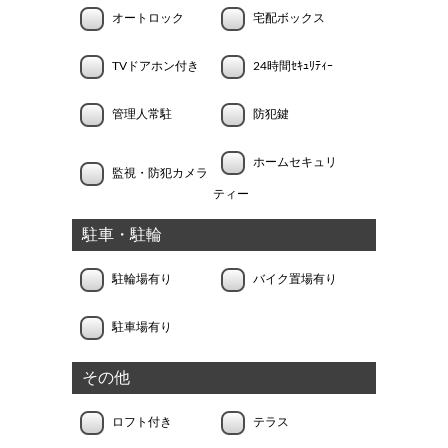
オートロック
宅配ボックス
TVドアホン付き
24時間ｾｷｭﾘﾃｨｰ
管理人常駐
防犯鍵
ホームセキュリ
監視・防犯カメラ
ティー
駐車・駐輪
駐輪場有り
バイク置場有り
駐車場有り
その他
ロフト付き
テラス