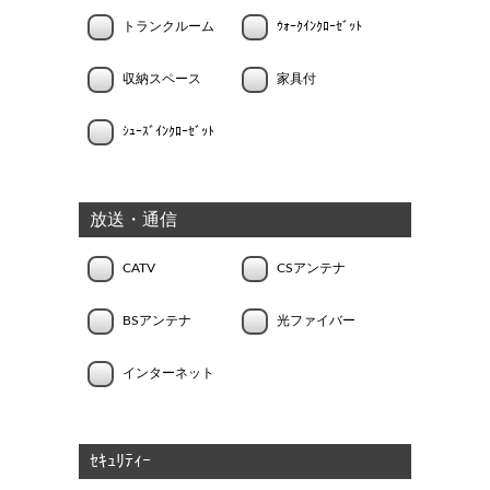
トランクルーム
ｳｫｰｸｲﾝｸﾛｰｾﾞｯﾄ
収納スペース
家具付
ｼｭｰｽﾞｲﾝｸﾛｰｾﾞｯﾄ
放送・通信
CATV
CSアンテナ
BSアンテナ
光ファイバー
インターネット
ｾｷｭﾘﾃｨｰ