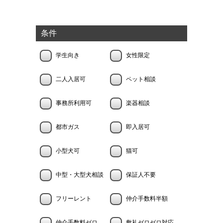
条件
学生向き
女性限定
二人入居可
ペット相談
事務所利用可
楽器相談
都市ガス
即入居可
小型犬可
猫可
中型・大型犬相談
保証人不要
フリーレント
仲介手数料半額
仲介手数料ゼロ
敷礼ゼロゼロ対応