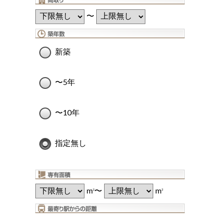
〜
新築
〜5年
〜10年
指定無し
m
〜
m
2
2