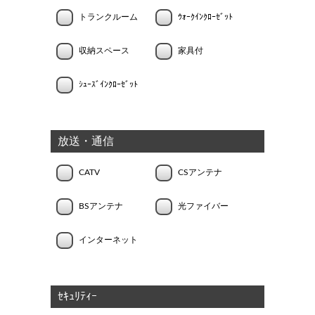
トランクルーム
ｳｫｰｸｲﾝｸﾛｰｾﾞｯﾄ
収納スペース
家具付
ｼｭｰｽﾞｲﾝｸﾛｰｾﾞｯﾄ
放送・通信
CATV
CSアンテナ
BSアンテナ
光ファイバー
インターネット
ｾｷｭﾘﾃｨｰ