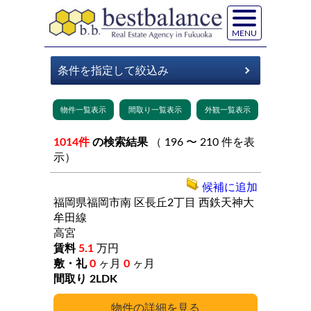
MENU
1014件
の検索結果
（ 196 〜 210 件を表
示）
候補に追加
福岡県福岡市南
区長丘2丁目
西鉄天神大
牟田線
高宮
5.1
万円
0
ヶ月
0
ヶ月
2LDK
詳細