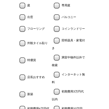
庭
専用庭
出窓
バルコニー
フローリング
コインランドリー
照明器具・家電付
外観タイル貼り
き
満室中物件以外で
特優賃
検索
インターネット無
店長おすすめ
料
初期費用3万円代
新築
以内
初期費用6万円代
初期費用10万円