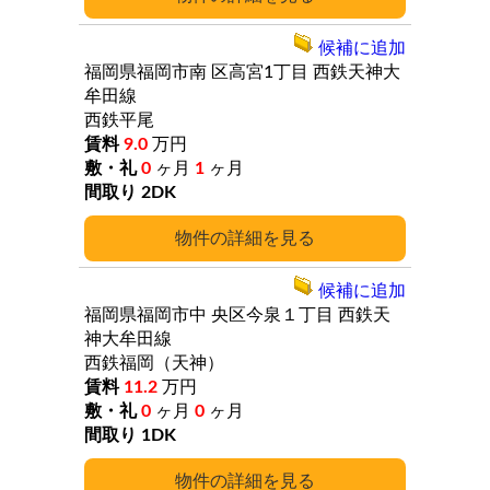
候補に追加
福岡県福岡市南
区高宮1丁目
西鉄天神大
牟田線
西鉄平尾
9.0
万円
0
ヶ月
1
ヶ月
2DK
詳細
候補に追加
福岡県福岡市中
央区今泉１丁目
西鉄天
神大牟田線
西鉄福岡（天神）
11.2
万円
0
ヶ月
0
ヶ月
1DK
詳細