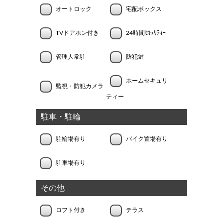
オートロック
宅配ボックス
TVドアホン付き
24時間ｾｷｭﾘﾃｨｰ
管理人常駐
防犯鍵
ホームセキュリ
監視・防犯カメラ
ティー
駐車・駐輪
駐輪場有り
バイク置場有り
駐車場有り
その他
ロフト付き
テラス