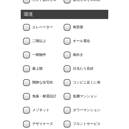
環境
エレベーター
角部屋
二階以上
オール電化
一階物件
南向き
最上階
日当たり良好
閑静な住宅街
コンビニ近くに有
免振・耐震設計
低層マンション
メゾネット
タワーマンション
デザイナーズ
フロントサービス